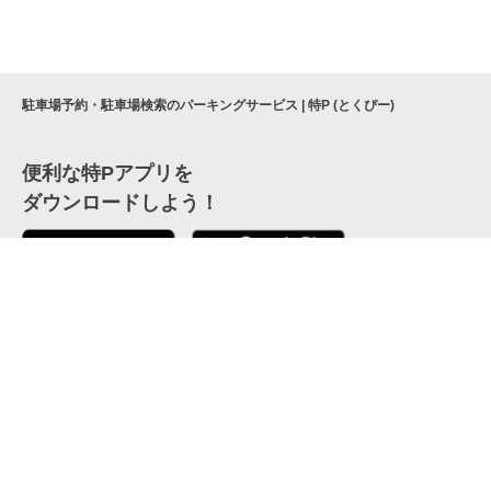
駐車場予約・駐車場検索のパーキングサービス | 特P (とくぴー)
便利な特Pアプリを
ダウンロードしよう！
ここから「インストール」して、便利な特Pアプリを
公式 X
GETしよう
公式 Facebook