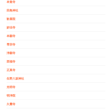
本覚寺
田島神社
歓喜院
妙法寺
本願寺
専宗寺
浄願寺
西福寺
正真寺
生野八坂神社
光明寺
明浄院
久覺寺