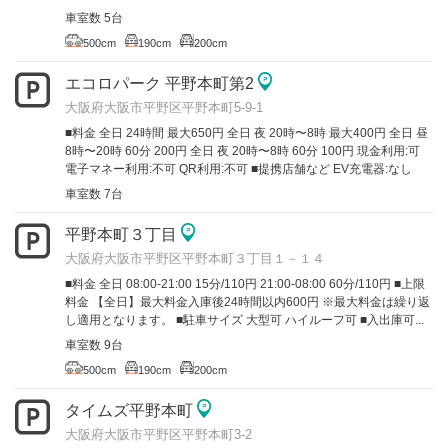
車室数 5台
500cm
190cm
200cm
エコロパーク 平野本町第2
大阪府大阪市平野区平野本町5-9-1
■料金 全日 24時間 最大650円 全日 夜 20時〜8時 最大400円 全日 昼
8時〜20時 60分 200円 全日 夜 20時〜8時 60分 100円 現金利用:可
電子マネー利用:不可 QR利用:不可 ■提携店舗など EV充電器:なし
車室数 7台
平野本町３丁目
大阪府大阪市平野区平野本町３丁目１－１４
■料金 全日 08:00-21:00 15分/110円 21:00-08:00 60分/110円 ■上限
料金 【全日】最大料金入庫後24時間以内600円 ※最大料金は繰り返
し適用となります。 ■駐車サイズ 大型可 ハイルーフ可 ■入出庫可...
車室数 9台
500cm
190cm
200cm
タイムズ平野本町
大阪府大阪市平野区平野本町3-2