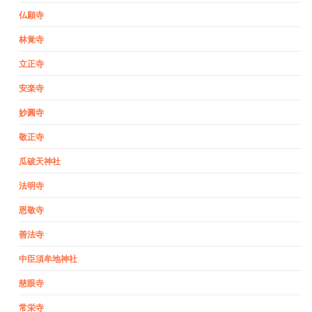
仏願寺
林覚寺
立正寺
安楽寺
妙圓寺
敬正寺
瓜破天神社
法明寺
恩敬寺
善法寺
中臣須牟地神社
慈眼寺
常栄寺