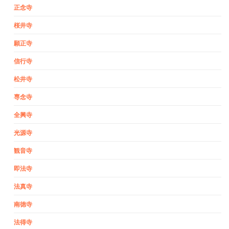
正念寺
桜井寺
願正寺
信行寺
松井寺
専念寺
全興寺
光源寺
観音寺
即法寺
法真寺
南徳寺
法得寺