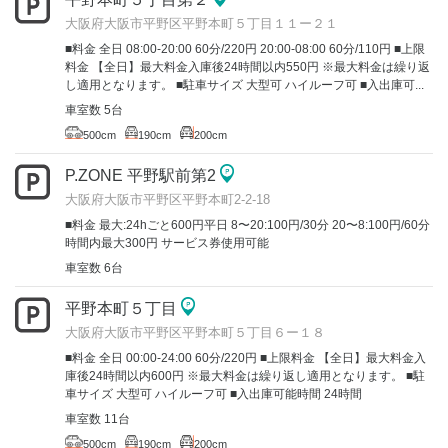
大阪府大阪市平野区平野本町５丁目１１ー２１
■料金 全日 08:00-20:00 60分/220円 20:00-08:00 60分/110円 ■上限
料金 【全日】最大料金入庫後24時間以内550円 ※最大料金は繰り返
し適用となります。 ■駐車サイズ 大型可 ハイルーフ可 ■入出庫可...
車室数 5台
500cm
190cm
200cm
P.ZONE 平野駅前第2
大阪府大阪市平野区平野本町2-2-18
■料金 最大:24hごと600円平日 8〜20:100円/30分 20〜8:100円/60分
時間内最大300円 サービス券使用可能
車室数 6台
平野本町５丁目
大阪府大阪市平野区平野本町５丁目６ー１８
■料金 全日 00:00-24:00 60分/220円 ■上限料金 【全日】最大料金入
庫後24時間以内600円 ※最大料金は繰り返し適用となります。 ■駐
車サイズ 大型可 ハイルーフ可 ■入出庫可能時間 24時間
車室数 11台
500cm
190cm
200cm