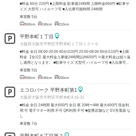
■料金 60分 220円 ■上限料金 駐車後24時間 上限料金660円 ■駐車サ
イズ 大型可 ハイルーフ可 ■入出庫可能時間 24時間
車室数 5台
500cm
190cm
210cm
平野本町１丁目
大阪府大阪市平野区平野本町１丁目１０ー６
■料金 全日 08:00-20:00 60分/220円 20:00-08:00 60分/110円 ■上限
料金 【全日】最大料金入庫後24時間以内650円 ※最大料金は繰り返
し適用となります。 ■駐車サイズ 大型可 ハイルーフ可 ■入出庫可...
車室数 5台
500cm
190cm
200cm
エコロパーク 平野本町第1
大阪府大阪市平野区平野本町4-16-31
■料金 全日 24時間 最大600円 全日 夜 20時〜8時 最大400円 現金利
用:可 電子マネー利用:不可 QR利用:不可 ■提携店舗など EV充電器:な
し
車室数 7台
平野本町５丁目第２