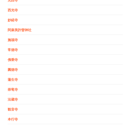
光西寺
西光寺
妙経寺
阿麻美許曽神社
施福寺
常徳寺
佛乗寺
圓徳寺
蓮生寺
崇竜寺
法蔵寺
観音寺
本行寺