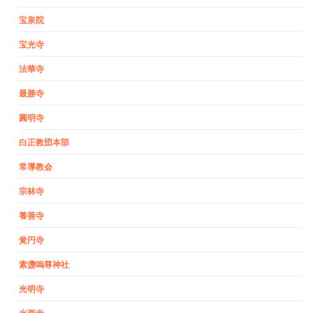
宝泉院
宝光寺
法華寺
最勝寺
圓明寺
白正教団本部
常導教会
宗林寺
養善寺
覚円寺
素盞嗚尊神社
光明寺