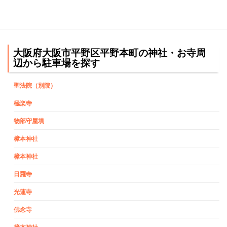
大阪府大阪市平野区平野本町の神社・お寺周
辺から駐車場を探す
聖法院（別院）
極楽寺
物部守屋墳
樟本神社
樟本神社
日羅寺
光蓮寺
佛念寺