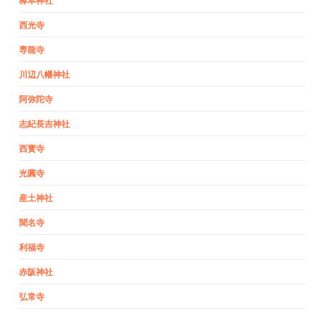
樟本神社
西光寺
専龍寺
川辺八幡神社
阿弥陀寺
志紀長吉神社
西寳寺
光圓寺
産土神社
聞名寺
利福寺
赤阪神社
弘常寺