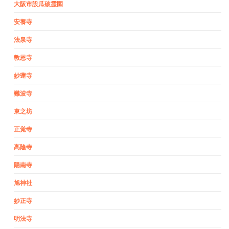
大阪市設瓜破霊園
安養寺
法泉寺
教恩寺
妙蓮寺
難波寺
東之坊
正覚寺
高陰寺
陽南寺
旭神社
妙正寺
明法寺