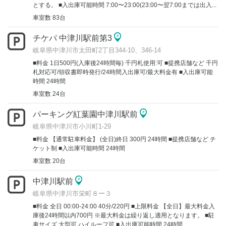
とする。 ■入出庫可能時間 7:00〜23:00(23:00〜翌7:00までは出入...
車室数 83台
チケパ 中津川駅前第3
岐阜県中津川市太田町2丁目344-10、346-14
■料金 1日500円(入庫後24時間毎) 千円札使用:可 ■提携店舗など 千円
札対応可/領収書即時発行/24時間入出庫可/最大料金有 ■入出庫可能
時間 24時間
車室数 24台
パーキング紅葉園中津川駅前
岐阜県中津川市小川町1-29
■料金 【通常駐車料金】 (全日)終日 300円 24時間 ■提携店舗など チ
ケット制 ■入出庫可能時間 24時間
車室数 20台
中津川駅前
岐阜県中津川市栄町８ー３
■料金 全日 00:00-24:00 40分/220円 ■上限料金 【全日】最大料金入
庫後24時間以内700円 ※最大料金は繰り返し適用となります。 ■駐
車サイズ 大型可 ハイルーフ可 ■入出庫可能時間 24時間