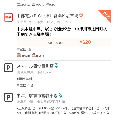
480cm
250cm
240cm
予約可
中部電力ＰＧ中津川営業所駐車場
岐阜県中津川市太田町２丁目１−１７
中央本線中津川駅まで徒歩2分！中津川市太田町の
予約できる駐車場！
¥620
0:00 ～ 0:00
車室数 8台
480cm
250cm
スマイル四つ目川店
岐阜県中津川市新町7-25
利用客無料
車室数 25台
中津川駅前市営駐車場
岐阜県中津川市太田町2丁目3-19
■上限料金 (全日)21:00〜翌8:00 720円 【通常駐車料金】 (全日)入庫
から1時間 無料 1時間超 100円(30分) ※30分に満たない場合は30分