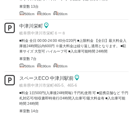
車室数 13台
500cm
190cm
200cm
中津川栄町
岐阜県中津川市栄町６ー８
■料金 全日 00:00-24:00 40分/220円 ■上限料金 【全日】最大料金入
庫後24時間以内600円 ※最大料金は繰り返し適用となります。 ■駐
車サイズ 大型可 ハイルーフ可 ■入出庫可能時間 24時間
車室数 7台
500cm
190cm
200cm
スペースECO 中津川駅前
岐阜県中津川市栄町465-5、465-6
■料金 1日500円(入庫後24時間毎) 千円札使用:可 ■提携店舗など 千円
札対応可/領収書即時発行/24時間入出庫可/最大料金有 ■入出庫可能
時間 24時間
車室数 14台