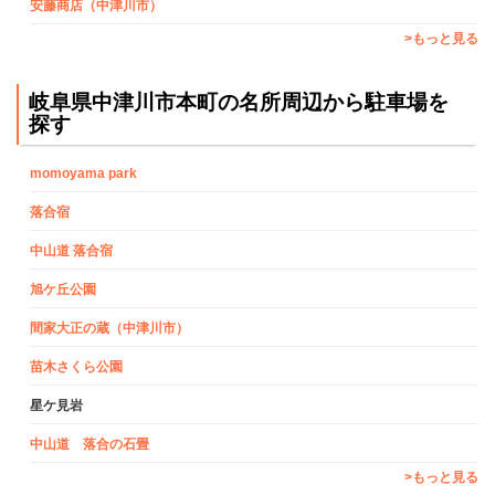
安藤商店（中津川市）
>もっと見る
岐阜県中津川市本町の名所周辺から駐車場を
探す
momoyama park
落合宿
中山道 落合宿
旭ケ丘公園
間家大正の蔵（中津川市）
苗木さくら公園
星ケ見岩
中山道 落合の石畳
>もっと見る