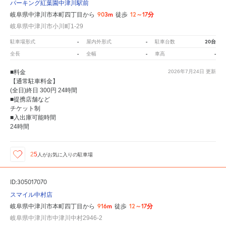
パーキング紅葉園中津川駅前
903m
12～17分
岐阜県中津川市本町四丁目から
徒歩
岐阜県中津川市小川町1-29
-
-
20台
駐車場形式
屋内外形式
駐車台数
-
-
-
全長
全幅
車高
■料金
2026年7月24日
更新
【通常駐車料金】
(全日)終日 300円 24時間
■提携店舗など
チケット制
■入出庫可能時間
24時間
25
人が
お気に入りの駐車場
ID:305017070
スマイル中村店
916m
12～17分
岐阜県中津川市本町四丁目から
徒歩
岐阜県中津川市中津川中村2946-2