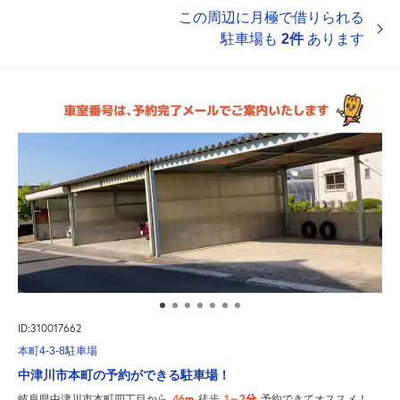
この周辺に月極で借りられる
駐車場も
2件
あります
ID:310017662
本町4-3-8駐車場
中津川市本町の予約ができる駐車場！
46m
1～2分
岐阜県中津川市本町四丁目から
徒歩
予約できてオススメ！