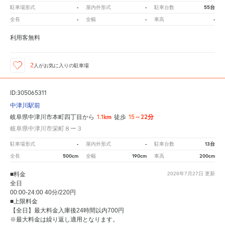
-
-
55台
駐車場形式
屋内外形式
駐車台数
-
-
-
全長
全幅
車高
利用客無料
2
人が
お気に入りの駐車場
ID:305065311
中津川駅前
1.1km
15～22分
岐阜県中津川市本町四丁目から
徒歩
岐阜県中津川市栄町８ー３
-
-
13台
駐車場形式
屋内外形式
駐車台数
500cm
190cm
200cm
全長
全幅
車高
■料金
2026年7月27日
更新
全日
00:00-24:00 40分/220円
■上限料金
【全日】最大料金入庫後24時間以内700円
※最大料金は繰り返し適用となります。