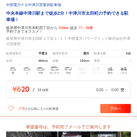
中部電力ＰＧ中津川営業所駐車場
中央本線中津川駅まで徒歩2分！中津川市太田町の予約できる駐
車場！
846m
11～16分
岐阜県中津川市本町四丁目から
徒歩
予約できてオススメ！
岐阜県中津川市太田町２丁目１−１７ 中部電力パワーグリッド株式会社中津
川営業所
平置き
屋外
8台
駐車場形式
屋内外形式
駐車台数
480cm
250cm
-
全長
全幅
車高
軽
コ
中型
ボックス
SUV
大型車
トラック
原付
バイク
¥620
/
24
0:00
～
0:00
空
時間
予約へ
374
人が
お気に入りの駐車場