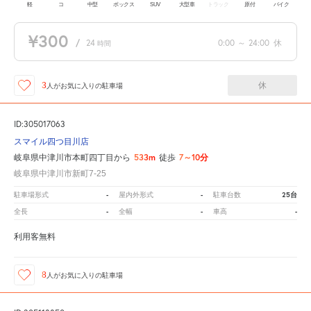
軽
コ
中型
ボックス
SUV
大型車
トラック
原付
バイク
¥300
/
24
0:00
～
24:00
休
時間
休
3
人が
お気に入りの駐車場
ID:305017063
スマイル四つ目川店
533m
7～10分
岐阜県中津川市本町四丁目から
徒歩
岐阜県中津川市新町7-25
-
-
25台
駐車場形式
屋内外形式
駐車台数
-
-
-
全長
全幅
車高
利用客無料
8
人が
お気に入りの駐車場