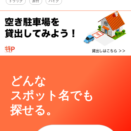
トラック
原付
バイク
どんな
スポット名でも
探せる。