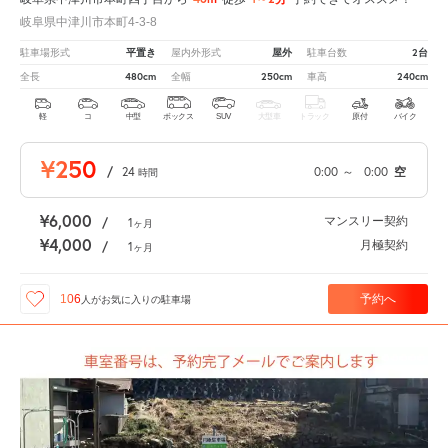
岐阜県中津川市本町4-3-8
平置き
屋外
2台
駐車場形式
屋内外形式
駐車台数
480cm
250cm
240cm
全長
全幅
車高
軽
コ
中型
ボックス
SUV
大型車
トラック
原付
バイク
¥250
/
24
0:00
～
0:00
空
時間
¥6,000
マンスリー契約
/
1
ヶ月
¥4,000
月極契約
/
1
ヶ月
予約へ
106
人が
お気に入りの駐車場