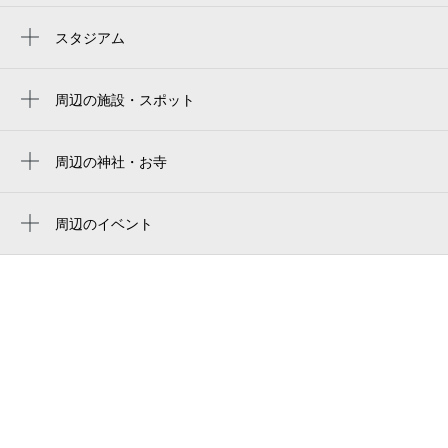
スタジアム
周辺にスタジアムが見つかりませんでした。
周辺の施設・スポット
堀尾写真場
家族や仲間と貸切宿 加納屋
周辺の神社・お寺
周辺に神社・お寺が見つかりませんでした。
中津川市立 南幼稚園
周辺のイベント
中津川市立中津川幼稚園
周辺にイベントが見つかりませんでした。
中津川市立南小学校
中津川宿
中津川市立図書館
中津川市 中央公民館
中津川市立図書館
本町公園