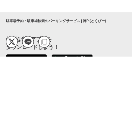
駐車場予約・駐車場検索のパーキングサービス | 特P (とくぴー)
便利な特Pアプリを
ダウンロードしよう！
ここから「インストール」して、便利な特Pアプリを
公式 X
GETしよう
公式 Facebook