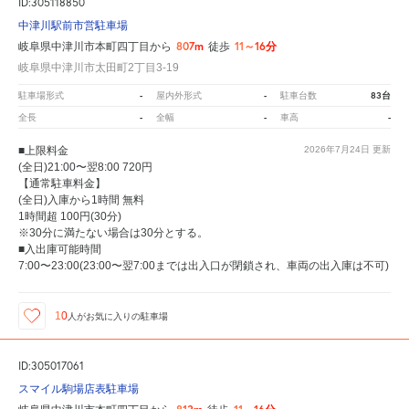
ID:305118850
中津川駅前市営駐車場
807m
11～16分
岐阜県中津川市本町四丁目から
徒歩
岐阜県中津川市太田町2丁目3-19
-
-
83台
駐車場形式
屋内外形式
駐車台数
-
-
-
全長
全幅
車高
■上限料金
2026年7月24日
更新
(全日)21:00〜翌8:00 720円
【通常駐車料金】
(全日)入庫から1時間 無料
1時間超 100円(30分)
※30分に満たない場合は30分とする。
■入出庫可能時間
7:00〜23:00(23:00〜翌7:00までは出入口が閉鎖され、車両の出入庫は不可)
10
人が
お気に入りの駐車場
ID:305017061
スマイル駒場店表駐車場