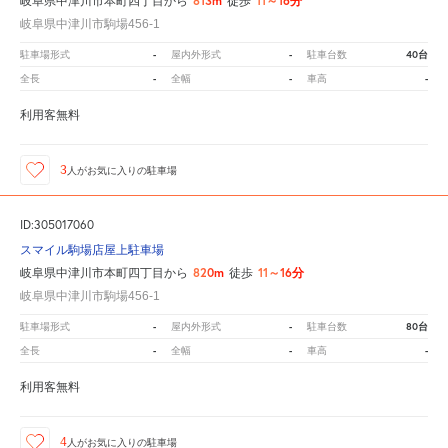
813m
11～16分
岐阜県中津川市本町四丁目から
徒歩
岐阜県中津川市駒場456-1
-
-
40台
駐車場形式
屋内外形式
駐車台数
-
-
-
全長
全幅
車高
利用客無料
3
人が
お気に入りの駐車場
ID:305017060
スマイル駒場店屋上駐車場
820m
11～16分
岐阜県中津川市本町四丁目から
徒歩
岐阜県中津川市駒場456-1
-
-
80台
駐車場形式
屋内外形式
駐車台数
-
-
-
全長
全幅
車高
利用客無料
4
人が
お気に入りの駐車場