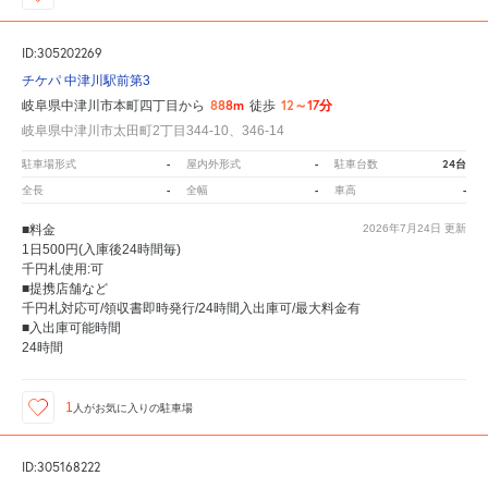
ID:305202269
チケパ 中津川駅前第3
888m
12～17分
岐阜県中津川市本町四丁目から
徒歩
岐阜県中津川市太田町2丁目344-10、346-14
-
-
24台
駐車場形式
屋内外形式
駐車台数
-
-
-
全長
全幅
車高
■料金
2026年7月24日
更新
1日500円(入庫後24時間毎)
千円札使用:可
■提携店舗など
千円札対応可/領収書即時発行/24時間入出庫可/最大料金有
■入出庫可能時間
24時間
1
人が
お気に入りの駐車場
ID:305168222