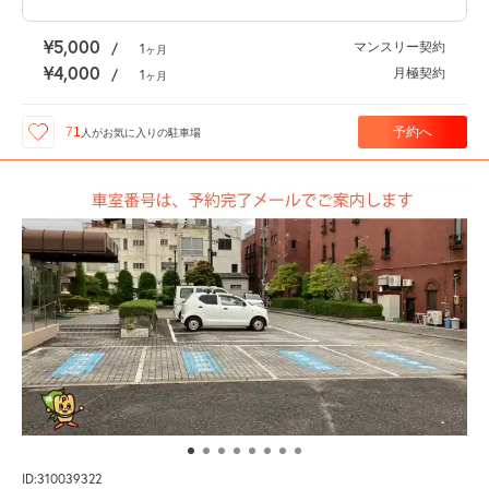
¥5,000
マンスリー契約
/
1
ヶ月
¥4,000
月極契約
/
1
ヶ月
予約へ
71
人が
お気に入りの駐車場
ID:310039322