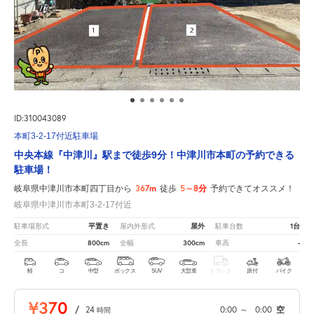
ID:310043089
本町3-2-17付近駐車場
中央本線『中津川』駅まで徒歩9分！中津川市本町の予約できる
駐車場！
367m
5～8分
岐阜県中津川市本町四丁目から
徒歩
予約できてオススメ！
岐阜県中津川市本町3-2-17付近
平置き
屋外
1台
駐車場形式
屋内外形式
駐車台数
800cm
300cm
-
全長
全幅
車高
軽
コ
中型
ボックス
SUV
大型車
トラック
原付
バイク
¥370
/
24
0:00
～
0:00
空
時間