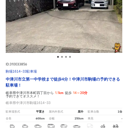
ID:310033856
駒場1614−33駐車場
中津川市立第一中学校まで徒歩4分！中津川市駒場の予約できる
駐車場！
1.1km
14～20分
岐阜県中津川市本町四丁目から
徒歩
予約できてオススメ！
岐阜県中津川市駒場1614−33
平置き
屋外
2台
駐車場形式
屋内外形式
駐車台数
600cm
250cm
-
全長
全幅
車高