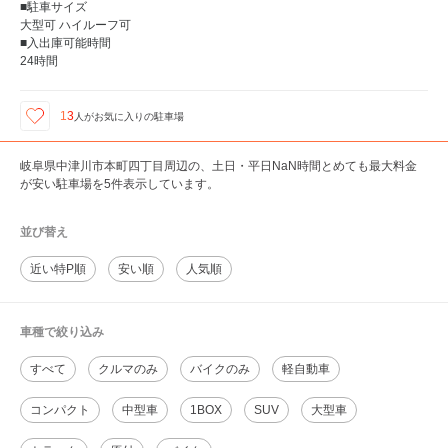
■駐車サイズ
大型可 ハイルーフ可
■入出庫可能時間
24時間
13
人が
お気に入りの駐車場
岐阜県中津川市本町四丁目周辺の、土日・平日NaN時間とめても最大料金
が安い駐車場を5件表示しています。
並び替え
近い特P順
安い順
人気順
車種で絞り込み
すべて
クルマのみ
バイクのみ
軽自動車
コンパクト
中型車
1BOX
SUV
大型車