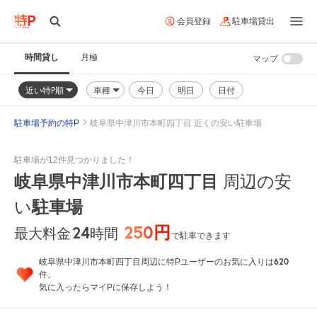
会員登録
駐車場貸出
時間貸し
月極
マップ
近い特P順
車種
今日
明日
日付
駐車場予約の特P
岐阜県中津川市本町四丁目 近くの安い駐車場
駐車場が12件見つかりました！
岐阜県中津川市本町四丁目
周辺の安
い
駐車場
250円
24
時間
最大料金
で駐車できます
620
岐阜県中津川市本町四丁目周辺に特Pユーザーのお気に入りは
件。
気に入ったらマイPに保存しよう！