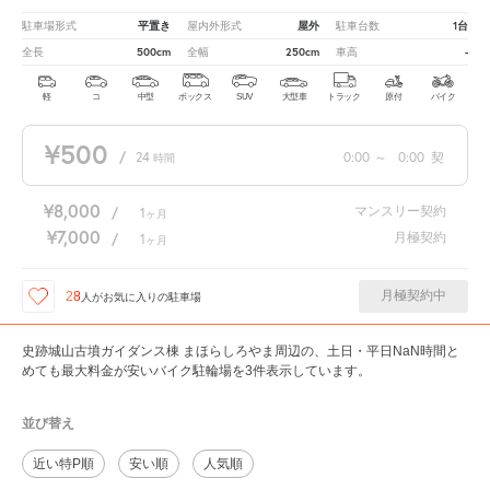
平置き
屋外
1台
駐車場形式
屋内外形式
駐車台数
500cm
250cm
-
全長
全幅
車高
軽
コ
中型
ボックス
SUV
大型車
トラック
原付
バイク
¥500
/
24
0:00
～
0:00
契
時間
¥8,000
マンスリー契約
/
1
ヶ月
¥7,000
月極契約
/
1
ヶ月
月極契約中
28
人が
お気に入りの駐車場
史跡城山古墳ガイダンス棟 まほらしろやま周辺の、土日・平日NaN時間と
めても最大料金が安いバイク駐輪場を3件表示しています。
並び替え
近い特P順
安い順
人気順