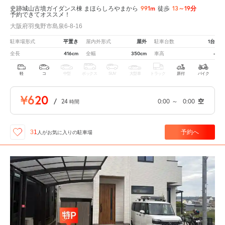
991m
13～19分
史跡城山古墳ガイダンス棟 まほらしろやまから
徒歩
予約できてオススメ！
大阪府羽曳野市島泉6-8-16
平置き
屋外
1台
駐車場形式
屋内外形式
駐車台数
416cm
350cm
-
全長
全幅
車高
軽
コ
中型
ボックス
SUV
大型車
トラック
原付
バイク
¥620
/
24
0:00
～
0:00
空
時間
予約へ
31
人が
お気に入りの駐車場