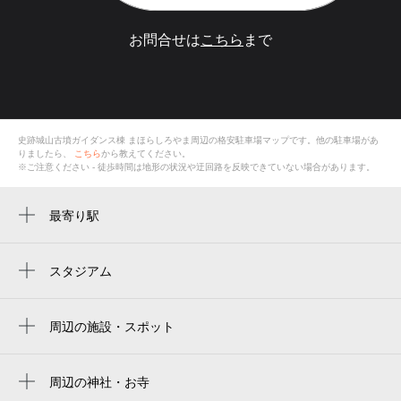
お問合せは
こちら
まで
史跡城山古墳ガイダンス棟 まほらしろやま
周辺の格安
駐車場
マップです。他の駐車場があ
りましたら、
こちら
から教えてください。
※ご注意ください - 徒歩時間は地形の状況や迂回路を反映できていない場合があります。
最寄り駅
藤井寺駅
高鷲駅
スタジアム
周辺にスタジアムが見つかりませんでした。
周辺の施設・スポット
史跡城山古墳ガイダンス棟まほらしろやま
城山古墳 津堂草花園・小山花菖蒲園
周辺の神社・お寺
津堂八幡神社