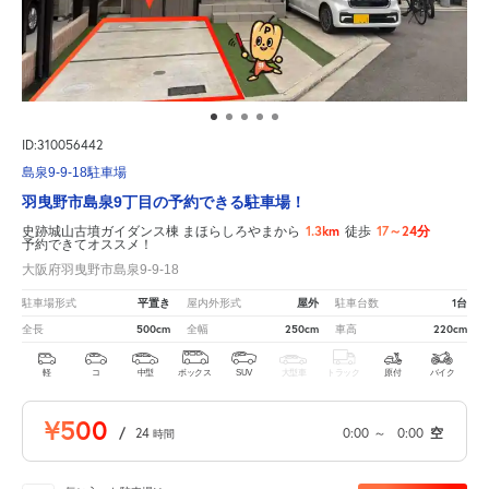
ID:310056442
島泉9-9-18駐車場
羽曳野市島泉9丁目の予約できる駐車場！
1.3km
17～24分
史跡城山古墳ガイダンス棟 まほらしろやまから
徒歩
予約できてオススメ！
大阪府羽曳野市島泉9-9-18
平置き
屋外
1台
駐車場形式
屋内外形式
駐車台数
500cm
250cm
220cm
全長
全幅
車高
軽
コ
中型
ボックス
SUV
大型車
トラック
原付
バイク
¥500
/
24
0:00
～
0:00
空
時間