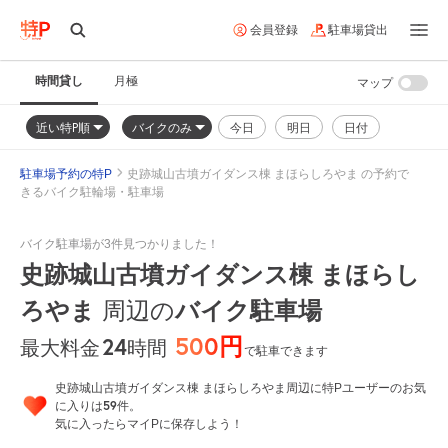
会員登録
駐車場貸出
時間貸し
月極
マップ
近い特P順
バイクのみ
今日
明日
日付
駐車場予約の特P
史跡城山古墳ガイダンス棟 まほらしろやま の予約で
きるバイク駐輪場・駐車場
バイク駐車場が3件見つかりました！
史跡城山古墳ガイダンス棟 まほらし
ろやま
周辺の
バイク駐車場
500円
24
時間
最大料金
で駐車できます
史跡城山古墳ガイダンス棟 まほらしろやま周辺に特Pユーザーのお気
59
に入りは
件。
気に入ったらマイPに保存しよう！