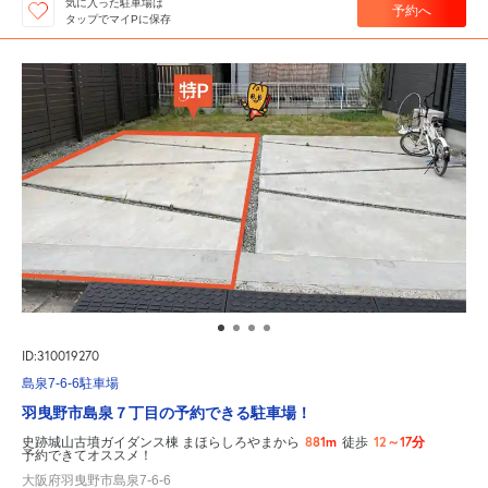
気に入った駐車場は
予約へ
タップでマイPに保存
ID:310019270
島泉7-6-6駐車場
羽曳野市島泉７丁目の予約できる駐車場！
881m
12～17分
史跡城山古墳ガイダンス棟 まほらしろやまから
徒歩
予約できてオススメ！
大阪府羽曳野市島泉7-6-6