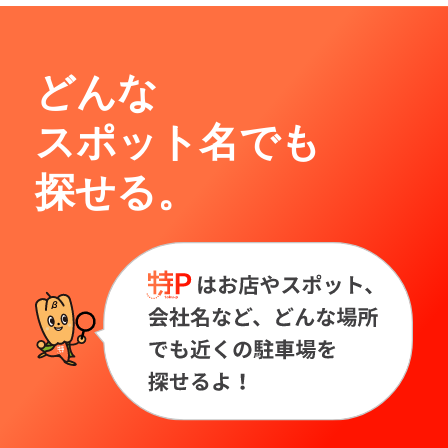
どんな
スポット名でも
探せる。