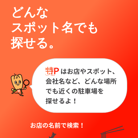
どんな
スポット名でも
探せる。