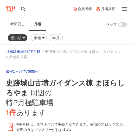
会員登録
月極掲載
時間貸し
月極
マップ
近い順
車種
年月
月極駐車場の特P月極
史跡城山古墳ガイダンス棟 まほらしろやま 近く
の月極駐車場
最安1ヶ月で7000円!
史跡城山古墳ガイダンス棟 まほらし
ろやま
周辺の
特P月極駐車場
1
件
あります
特P月極は、スマホだけで手続きができます。長期の方 はサブスク、
短期の方はマンスリーがおすすめ♪