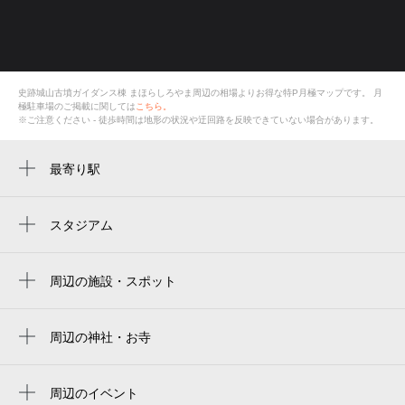
史跡城山古墳ガイダンス棟 まほらしろやま周辺の相場よりお得な特P月極マップです。
月
極駐車場のご掲載に関しては
こちら。
※ご注意ください - 徒歩時間は地形の状況や迂回路を反映できていない場合があります。
最寄り駅
藤井寺駅
高鷲駅
スタジアム
周辺にスタジアムが見つかりませんでした。
周辺の施設・スポット
史跡城山古墳ガイダンス棟まほらしろやま
城山古墳 津堂草花園・小山花菖蒲園
周辺の神社・お寺
津堂八幡神社
津堂会館
周辺のイベント
藤井寺市立西名阪高架下津堂運動広場