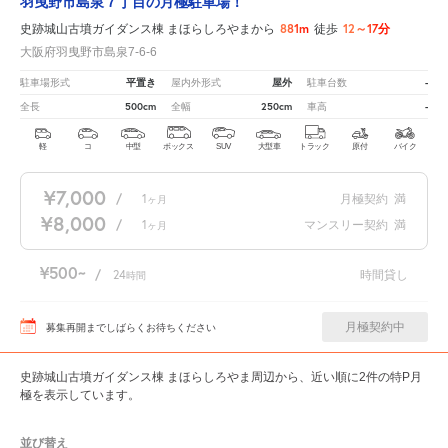
羽曳野市島泉７丁目の月極駐車場！
881m
12～17分
史跡城山古墳ガイダンス棟 まほらしろやまから
徒歩
大阪府羽曳野市島泉7-6-6
平置き
屋外
-
駐車場形式
屋内外形式
駐車台数
500cm
250cm
-
全長
全幅
車高
軽
コ
中型
ボックス
SUV
大型車
トラック
原付
バイク
¥7,000
/
1
月極契約
満
ヶ月
¥8,000
/
1
マンスリー契約
満
ヶ月
¥500
/
24
時間貸し
時間
月極契約中
募集再開までしばらくお待ちください
史跡城山古墳ガイダンス棟 まほらしろやま周辺から、近い順に2件の特P月
極を表示しています。
並び替え