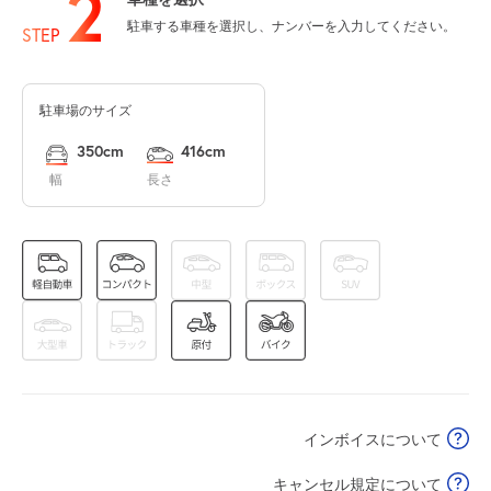
2
0:00～24:00
駐車する車種を選択し、ナンバーを入力してください。
8月15日 (土)
STEP
¥620
空き1
駐車場のサイズ
0:00～24:00
8月16日 (日)
¥620
350cm
416cm
空き1
幅
長さ
0:00～24:00
8月17日 (月)
¥620
空き1
0:00～24:00
8月18日 (火)
¥620
空き1
インボイスについて
0:00～24:00
8月19日 (水)
¥620
キャンセル規定について
空き1