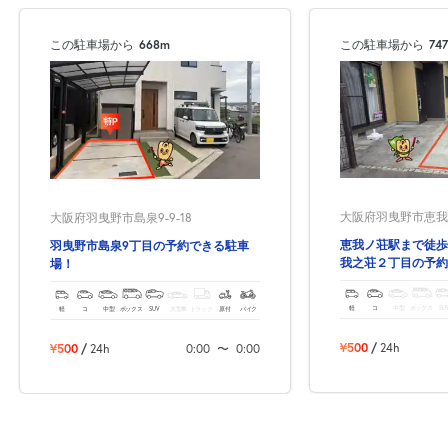
0:00～24:00
8月24日 (月)
¥620
この駐車場から
668m
この駐車場から
74
空き1
0:00～24:00
8月25日 (火)
¥620
空き1
0:00～24:00
大阪府羽曳野市恵我之荘
大阪府羽曳野市島泉9-9-18
8月26日 (水)
¥620
空き1
恵我ノ荘駅まで徒歩
羽曳野市島泉9丁目の予約できる駐車
我之荘２丁目の予約
場！
0:00～24:00
軽
コ
中型
ボックス
SU
軽
コ
中型
ボックス
SUV
大型車
トラック
原付
バイク
8月27日 (木)
¥620
空き1
¥500
/
24h
¥500
/
24h
0:00
〜
0:00
0:00～24:00
8月28日 (金)
¥620
空き1