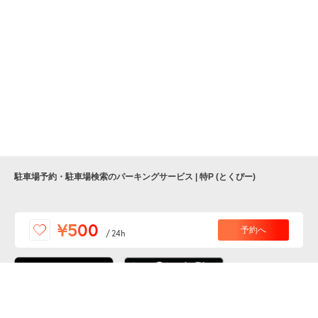
駐車場予約・駐車場検索のパーキングサービス | 特P (とくぴー)
便利な特Pアプリを
¥500
予約へ
/
24h
ダウンロードしよう！