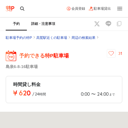
会員登録
駐車場貸出
予約
詳細・注意事項
駐車場予約の特P
高鷲駅近くの駐車場
周辺の検索結果
31
予約できる特P駐車場
島泉6-8-16駐車場
時間貸し料金
¥
620
0:00
24:00
〜
/
24
時間
まで