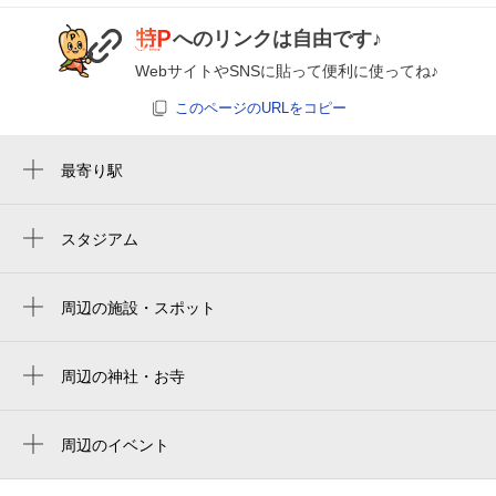
へのリンクは自由です♪
0:00～24:00
WebサイトやSNSに貼って便利に使ってね♪
8月29日 (土)
¥620
空き1
このページのURLをコピー
0:00～24:00
最寄り駅
8月30日 (日)
¥620
高鷲駅
満
恵我ノ荘駅
スタジアム
周辺にスタジアムが見つかりませんでした。
藤井寺駅
0:00～24:00
8月31日 (月)
¥620
周辺の施設・スポット
空き1
島泉6丁目
羽曳野島泉郵便局
周辺の神社・お寺
0:00～24:00
周辺に神社・お寺が見つかりませんでした。
藤井寺市立津堂市民野球場
9月1日 (火)
¥500
空き1
周辺のイベント
藤井寺市立津堂市民野球場
周辺にイベントが見つかりませんでした。
吉村家住宅
0:00～24:00