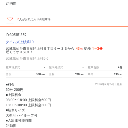
24時間
2
人が
お気に入りの駐車場
ID:305151859
タイムズ上杉第19
43m
1～2分
宮城県仙台市青葉区上杉５丁目６ー３３から
徒歩
近くてオススメ！
宮城県仙台市青葉区上杉5-6
-
-
4台
駐車場形式
屋内外形式
駐車台数
500cm
190cm
210cm
全長
全幅
車高
■料金
2026年7月24日
更新
60分 200円
■上限料金
08:00〜18:00 上限料金600円
18:00〜08:00 上限料金300円
■駐車サイズ
大型可 ハイルーフ可
■入出庫可能時間
24時間