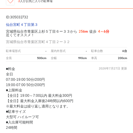
3
人が
お気に入りの駐車場
ID:305032732
仙台宮町４丁目第３
256m
4～6分
宮城県仙台市青葉区上杉５丁目６ー３３から
徒歩
近くてオススメ！
宮城県仙台市青葉区宮町４丁目２ー３２
-
-
6台
駐車場形式
屋内外形式
駐車台数
500cm
190cm
200cm
全長
全幅
車高
■料金
2026年7月27日
更新
全日
07:00-19:00 50分/200円
19:00-07:00 50分/200円
■上限料金
【全日】19:00～7:00以内 最大料金300円
【全日】最大料金入庫後24時間以内600円
※最大料金は繰り返し適用となります。
■駐車サイズ
大型可 ハイルーフ可
■入出庫可能時間
24時間