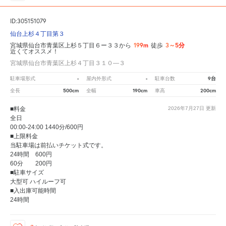
ID:305151079
仙台上杉４丁目第３
199m
3～5分
宮城県仙台市青葉区上杉５丁目６ー３３から
徒歩
近くてオススメ！
宮城県仙台市青葉区上杉４丁目３１０―３
-
-
9台
駐車場形式
屋内外形式
駐車台数
500cm
190cm
200cm
全長
全幅
車高
■料金
2026年7月27日
更新
全日
00:00-24:00 1440分/600円
■上限料金
当駐車場は前払いチケット式です。
24時間 600円
60分 200円
■駐車サイズ
大型可 ハイルーフ可
■入出庫可能時間
24時間