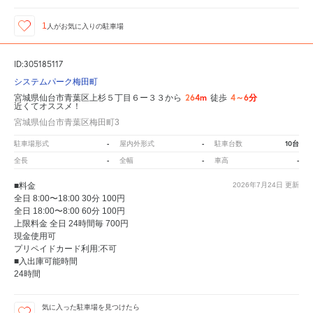
1
人が
お気に入りの駐車場
ID:305185117
システムパーク梅田町
264m
4～6分
宮城県仙台市青葉区上杉５丁目６ー３３から
徒歩
近くてオススメ！
宮城県仙台市青葉区梅田町3
-
-
10台
駐車場形式
屋内外形式
駐車台数
-
-
-
全長
全幅
車高
■料金
2026年7月24日
更新
全日 8:00〜18:00 30分 100円
全日 18:00〜8:00 60分 100円
上限料金 全日 24時間毎 700円
現金使用可
プリペイドカード利用:不可
■入出庫可能時間
24時間
気に入った駐車場を見つけたら