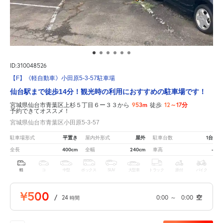
ID:310048526
【F】《軽自動車》小田原5-3-57駐車場
仙台駅まで徒歩14分！観光時の利用におすすめの駐車場です！
953m
12～17分
宮城県仙台市青葉区上杉５丁目６ー３３から
徒歩
予約できてオススメ！
宮城県仙台市青葉区小田原5-3-57
平置き
屋外
1台
駐車場形式
屋内外形式
駐車台数
400cm
240cm
-
全長
全幅
車高
軽
コ
中型
ボックス
SUV
大型車
トラック
原付
バイク
¥500
/
24
0:00
～
0:00
空
時間