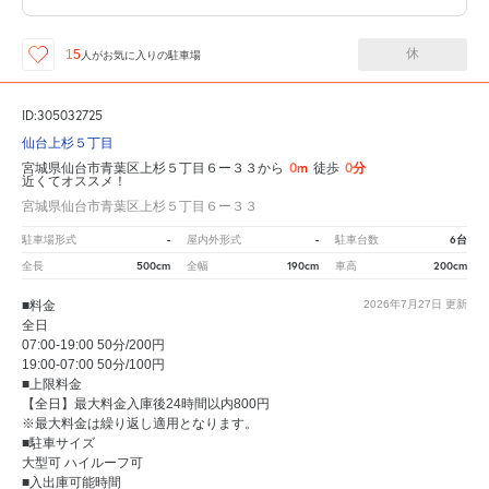
休
15
人が
お気に入りの駐車場
ID:305032725
仙台上杉５丁目
0m
0分
宮城県仙台市青葉区上杉５丁目６ー３３から
徒歩
近くてオススメ！
宮城県仙台市青葉区上杉５丁目６ー３３
-
-
6台
駐車場形式
屋内外形式
駐車台数
500cm
190cm
200cm
全長
全幅
車高
■料金
2026年7月27日
更新
全日
07:00-19:00 50分/200円
19:00-07:00 50分/100円
■上限料金
【全日】最大料金入庫後24時間以内800円
※最大料金は繰り返し適用となります。
■駐車サイズ
大型可 ハイルーフ可
■入出庫可能時間