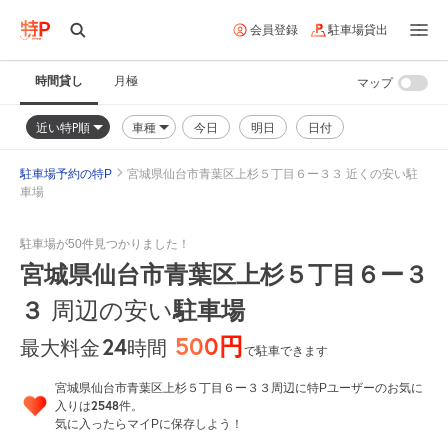
会員登録
駐車場貸出
時間貸し
月極
マップ
近い特P順
車種
今日
明日
日付
駐車場予約の特P
宮城県仙台市青葉区上杉５丁目６ー３３ 近くの安い駐
車場
駐車場が50件見つかりました！
宮城県仙台市青葉区上杉５丁目６ー３
３
駐車場
周辺の安い
500円
24
時間
最大料金
で駐車できます
宮城県仙台市青葉区上杉５丁目６ー３３周辺に特Pユーザーのお気に
2548
入りは
件。
気に入ったらマイPに保存しよう！