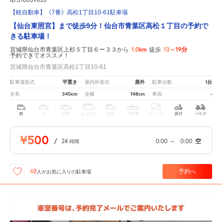
【軽自動車】《7番》高松1丁目10-61駐車場
【仙台東照宮】まで徒歩9分！仙台市青葉区高松１丁目の予約で
きる駐車場！
1.0km
13～19分
宮城県仙台市青葉区上杉５丁目６ー３３から
徒歩
予約できてオススメ！
宮城県仙台市青葉区高松1丁目10-61
平置き
屋外
1台
駐車場形式
屋内外形式
駐車台数
340cm
148cm
-
全長
全幅
車高
軽
コ
中型
ボックス
SUV
大型車
トラック
原付
バイク
¥500
/
24
0:00
～
0:00
空
時間
予約へ
40
人が
お気に入りの駐車場