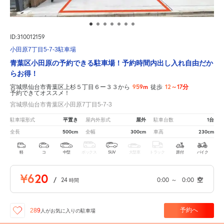
ID:310012159
小田原7丁目5-7-3駐車場
青葉区小田原の予約できる駐車場！予約時間内出し入れ自由だか
らお得！
959m
12～17分
宮城県仙台市青葉区上杉５丁目６ー３３から
徒歩
予約できてオススメ！
宮城県仙台市青葉区小田原7丁目5-7-3
平置き
屋外
1台
駐車場形式
屋内外形式
駐車台数
500cm
300cm
230cm
全長
全幅
車高
軽
コ
中型
ボックス
SUV
大型車
トラック
原付
バイク
¥620
/
24
0:00
～
0:00
空
時間
予約へ
289
人が
お気に入りの駐車場