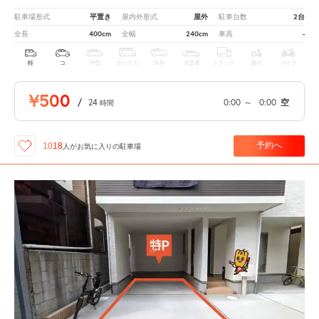
平置き
屋外
2台
駐車場形式
屋内外形式
駐車台数
400cm
240cm
-
全長
全幅
車高
軽
コ
中型
ボックス
SUV
大型車
トラック
原付
バイク
¥500
/
24
0:00
～
0:00
空
時間
予約へ
1018
人が
お気に入りの駐車場