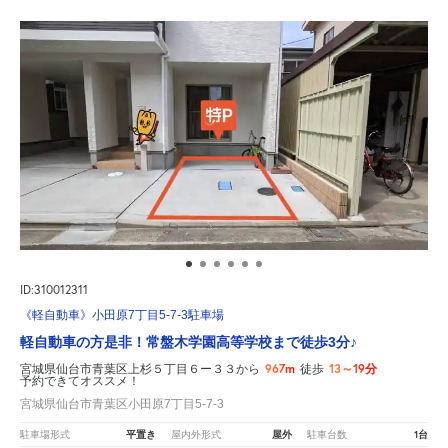
ID:310012311
《軽自動車》小田原7丁目5-7-3駐車場
軽自動車の方是非！常盤木学園高等学校まで徒歩3分♪
967m
13～19分
宮城県仙台市青葉区上杉５丁目６ー３３から
徒歩
予約できてオススメ！
宮城県仙台市青葉区小田原7丁目5-7-3
平置き
屋外
1台
駐車場形式
屋内外形式
駐車台数