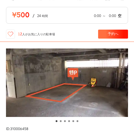
¥500
/
24
0:00
～
0:00
空
時間
予約へ
12
人が
お気に入りの駐車場
ID:310006458