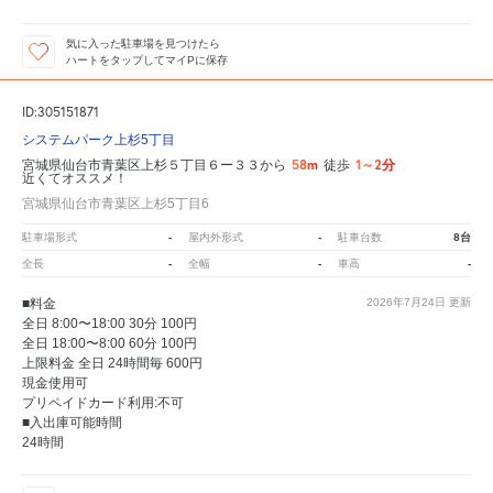
気に入った駐車場を見つけたら
ハートをタップしてマイPに保存
ID:305151871
システムパーク上杉5丁目
58m
1～2分
宮城県仙台市青葉区上杉５丁目６ー３３から
徒歩
近くてオススメ！
宮城県仙台市青葉区上杉5丁目6
-
-
8台
駐車場形式
屋内外形式
駐車台数
-
-
-
全長
全幅
車高
■料金
2026年7月24日
更新
全日 8:00〜18:00 30分 100円
全日 18:00〜8:00 60分 100円
上限料金 全日 24時間毎 600円
現金使用可
プリペイドカード利用:不可
■入出庫可能時間
24時間