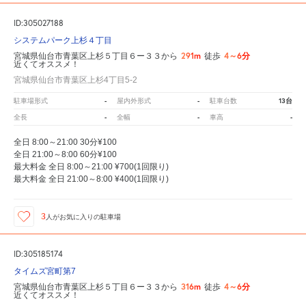
ID:305027188
システムパーク上杉４丁目
291m
4～6分
宮城県仙台市青葉区上杉５丁目６ー３３から
徒歩
近くてオススメ！
宮城県仙台市青葉区上杉4丁目5-2
-
-
13台
駐車場形式
屋内外形式
駐車台数
-
-
-
全長
全幅
車高
全日 8:00～21:00 30分¥100
全日 21:00～8:00 60分¥100
最大料金 全日 8:00～21:00 ¥700(1回限り)
最大料金 全日 21:00～8:00 ¥400(1回限り)
3
人が
お気に入りの駐車場
ID:305185174
タイムズ宮町第7
316m
4～6分
宮城県仙台市青葉区上杉５丁目６ー３３から
徒歩
近くてオススメ！