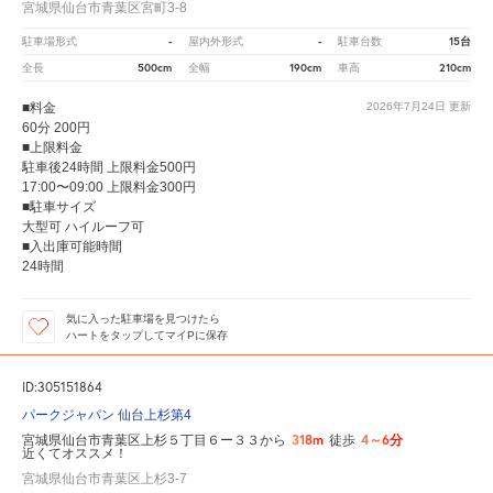
宮城県仙台市青葉区宮町3-8
-
-
15台
駐車場形式
屋内外形式
駐車台数
500cm
190cm
210cm
全長
全幅
車高
■料金
2026年7月24日
更新
60分 200円
■上限料金
駐車後24時間 上限料金500円
17:00〜09:00 上限料金300円
■駐車サイズ
大型可 ハイルーフ可
■入出庫可能時間
24時間
気に入った駐車場を見つけたら
ハートをタップしてマイPに保存
ID:305151864
パークジャパン 仙台上杉第4
318m
4～6分
宮城県仙台市青葉区上杉５丁目６ー３３から
徒歩
近くてオススメ！
宮城県仙台市青葉区上杉3-7