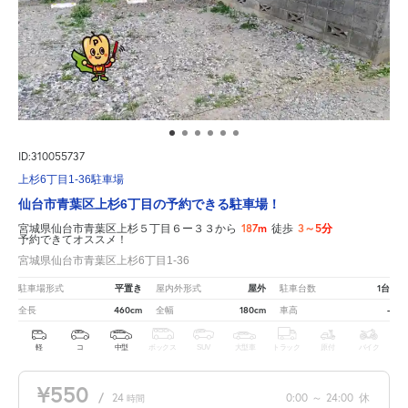
ID:310055737
上杉6丁目1-36駐車場
仙台市青葉区上杉6丁目の予約できる駐車場！
187m
3～5分
宮城県仙台市青葉区上杉５丁目６ー３３から
徒歩
予約できてオススメ！
宮城県仙台市青葉区上杉6丁目1-36
平置き
屋外
1台
駐車場形式
屋内外形式
駐車台数
460cm
180cm
-
全長
全幅
車高
軽
コ
中型
ボックス
SUV
大型車
トラック
原付
バイク
¥550
/
24
0:00
～
24:00
休
時間