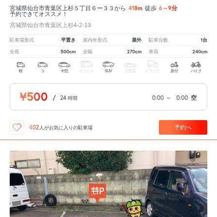
418m
6～9分
宮城県仙台市青葉区上杉５丁目６ー３３から
徒歩
予約できてオススメ！
宮城県仙台市青葉区上杉4-2-13
平置き
屋外
1台
駐車場形式
屋内外形式
駐車台数
500cm
270cm
240cm
全長
全幅
車高
軽
コ
中型
ボックス
SUV
大型車
トラック
原付
バイク
¥500
/
24
0:00
～
0:00
空
時間
予約へ
402
人が
お気に入りの駐車場