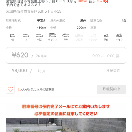
385m
5～8分
宮城県仙台市青葉区上杉５丁目６ー３３から
徒歩
予約できてオススメ！
宮城県仙台市青葉区宮町5丁目4-15
平置き
屋外
1台
駐車場形式
屋内外形式
駐車台数
480cm
200cm
-
全長
全幅
車高
軽
コ
中型
ボックス
SUV
大型車
トラック
原付
バイク
¥620
/
24
0:00
～
0:00
契
時間
¥8,000
月極契約
/
1
ヶ月
月極契約中
15
人が
お気に入りの駐車場