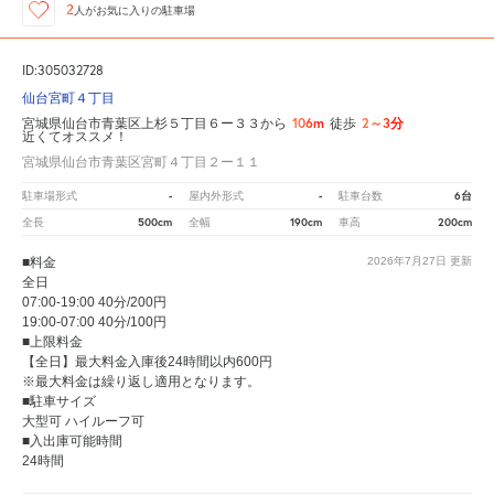
2
人が
お気に入りの駐車場
ID:305032728
仙台宮町４丁目
106m
2～3分
宮城県仙台市青葉区上杉５丁目６ー３３から
徒歩
近くてオススメ！
宮城県仙台市青葉区宮町４丁目２ー１１
-
-
6台
駐車場形式
屋内外形式
駐車台数
500cm
190cm
200cm
全長
全幅
車高
■料金
2026年7月27日
更新
全日
07:00-19:00 40分/200円
19:00-07:00 40分/100円
■上限料金
【全日】最大料金入庫後24時間以内600円
※最大料金は繰り返し適用となります。
■駐車サイズ
大型可 ハイルーフ可
■入出庫可能時間
24時間