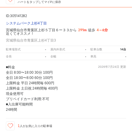
ハートをタップしてマイPに保存
ID:305141282
システムパーク上杉4丁目
291m
4～6分
宮城県仙台市青葉区上杉５丁目６ー３３から
徒歩
近くてオススメ！
宮城県仙台市青葉区上杉4丁目3
-
-
14台
駐車場形式
屋内外形式
駐車台数
-
-
-
全長
全幅
車高
■料金
2026年7月24日
更新
全日 8:00〜18:00 30分 100円
全日 18:00〜8:00 60分 100円
上限料金 平日 24時間毎 600円
上限料金 土日祝 24時間毎 400円
現金使用可
プリペイドカード利用:不可
■入出庫可能時間
24時間
1
人が
お気に入りの駐車場