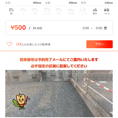
350cm
250cm
230cm
全長
全幅
車高
軽
コ
中型
ボックス
SUV
大型車
トラック
原付
バイク
¥500
/
24
0:00
～
0:00
空
時間
予約へ
163
人が
お気に入りの駐車場