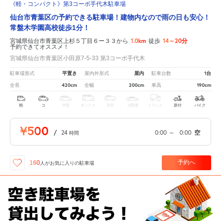
《軽・コンパクト》第3コーポ手代木駐車場
仙台市青葉区の予約できる駐車場！建物内なので雨の日も安心！
常盤木学園高校徒歩1分！
1.0km
14～20分
宮城県仙台市青葉区上杉５丁目６ー３３から
徒歩
予約できてオススメ！
宮城県仙台市青葉区小田原7-5-33 第3コーポ手代木
平置き
屋内
1台
駐車場形式
屋内外形式
駐車台数
420cm
200cm
190cm
全長
全幅
車高
軽
コ
中型
ボックス
SUV
大型車
トラック
原付
バイク
¥500
/
24
0:00
～
0:00
空
時間
予約へ
160
人が
お気に入りの駐車場