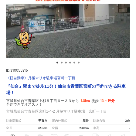
ID:310055216
《軽自動車》月極マリオ駐車場宮町一丁目
『仙台』駅まで徒歩11分！仙台市青葉区宮町の予約できる駐車
場！
1.0km
13～19分
宮城県仙台市青葉区上杉５丁目６ー３３から
徒歩
予約できてオススメ！
宮城県仙台市青葉区宮町1-4-2 月極マリオ駐車場 宮町一丁目
平置き
屋外
2台
駐車場形式
屋内外形式
駐車台数
360cm
240cm
-
全長
全幅
車高