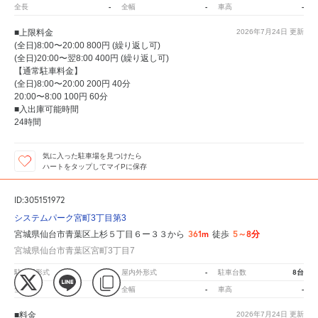
-
-
-
全長
全幅
車高
■上限料金
2026年7月24日
更新
(全日)8:00〜20:00 800円 (繰り返し可)
(全日)20:00〜翌8:00 400円 (繰り返し可)
【通常駐車料金】
(全日)8:00〜20:00 200円 40分
20:00〜8:00 100円 60分
■入出庫可能時間
24時間
気に入った駐車場を見つけたら
ハートをタップしてマイPに保存
ID:305151972
システムパーク宮町3丁目第3
361m
5～8分
宮城県仙台市青葉区上杉５丁目６ー３３から
徒歩
宮城県仙台市青葉区宮町3丁目7
-
-
8台
駐車場形式
屋内外形式
駐車台数
-
-
-
全長
全幅
車高
■料金
2026年7月24日
更新