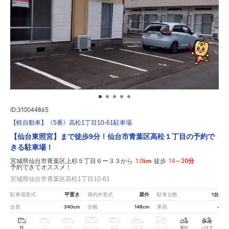
ID:310044865
【軽自動車】《5番》高松1丁目10-61駐車場
【仙台東照宮】まで徒歩9分！仙台市青葉区高松１丁目の予約で
きる駐車場！
1.0km
14～20分
宮城県仙台市青葉区上杉５丁目６ー３３から
徒歩
予約できてオススメ！
宮城県仙台市青葉区高松1丁目10-61
平置き
屋外
1台
駐車場形式
屋内外形式
駐車台数
340cm
148cm
-
全長
全幅
車高
軽
コ
中型
ボックス
SUV
大型車
トラック
原付
バイク