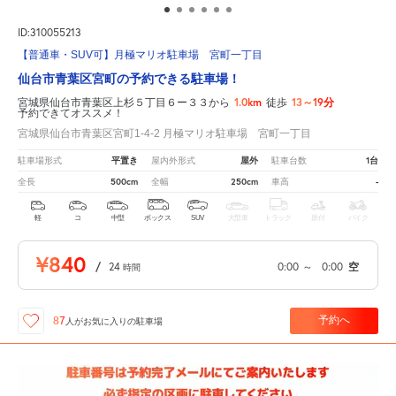
ID:310055213
【普通車・SUV可】月極マリオ駐車場 宮町一丁目
仙台市青葉区宮町の予約できる駐車場！
1.0km
13～19分
宮城県仙台市青葉区上杉５丁目６ー３３から
徒歩
予約できてオススメ！
宮城県仙台市青葉区宮町1-4-2 月極マリオ駐車場 宮町一丁目
平置き
屋外
1台
駐車場形式
屋内外形式
駐車台数
500cm
250cm
-
全長
全幅
車高
軽
コ
中型
ボックス
SUV
大型車
トラック
原付
バイク
¥840
/
24
0:00
～
0:00
空
時間
予約へ
87
人が
お気に入りの駐車場