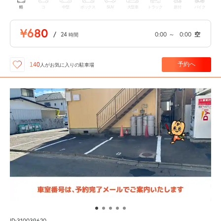
軽
コ
中型
ボックス
SUV
大型車
トラック
原付
バイク
¥680
/
24
0:00
～
0:00
空
時間
予約へ
140
人が
お気に入りの駐車場
ID:310039620