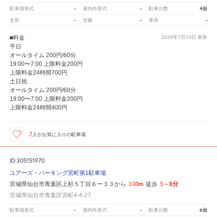
-
-
4台
駐車場形式
屋内外形式
駐車台数
-
-
-
全長
全幅
車高
■料金
2026年7月24日
更新
平日
オールタイム 200円/60分
19:00〜7:00 上限料金200円
上限料金24時間700円
土日祝
オールタイム 200円/60分
19:00〜7:00 上限料金200円
上限料金24時間400円
2
人が
お気に入りの駐車場
ID:305151970
ユアーズ・パーキング宮町第1駐車場
330m
5～8分
宮城県仙台市青葉区上杉５丁目６ー３３から
徒歩
宮城県仙台市青葉区宮町4-4-27
-
-
6台
駐車場形式
屋内外形式
駐車台数