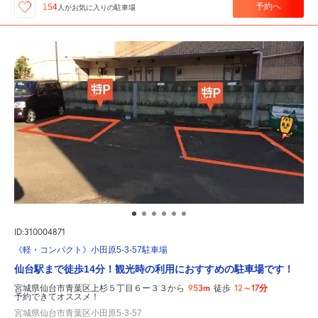
予約へ
154
人が
お気に入りの駐車場
ID:310004871
《軽・コンパクト》小田原5-3-57駐車場
仙台駅まで徒歩14分！観光時の利用におすすめの駐車場です！
953m
12～17分
宮城県仙台市青葉区上杉５丁目６ー３３から
徒歩
予約できてオススメ！
宮城県仙台市青葉区小田原5-3-57