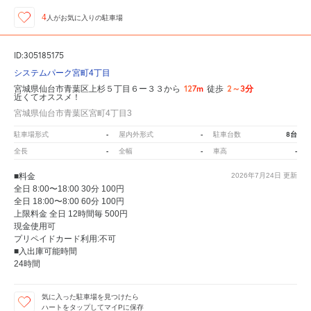
4
人が
お気に入りの駐車場
ID:305185175
システムパーク宮町4丁目
127m
2～3分
宮城県仙台市青葉区上杉５丁目６ー３３から
徒歩
近くてオススメ！
宮城県仙台市青葉区宮町4丁目3
-
-
8台
駐車場形式
屋内外形式
駐車台数
-
-
-
全長
全幅
車高
■料金
2026年7月24日
更新
全日 8:00〜18:00 30分 100円
全日 18:00〜8:00 60分 100円
上限料金 全日 12時間毎 500円
現金使用可
プリペイドカード利用:不可
■入出庫可能時間
24時間
気に入った駐車場を見つけたら
ハートをタップしてマイPに保存