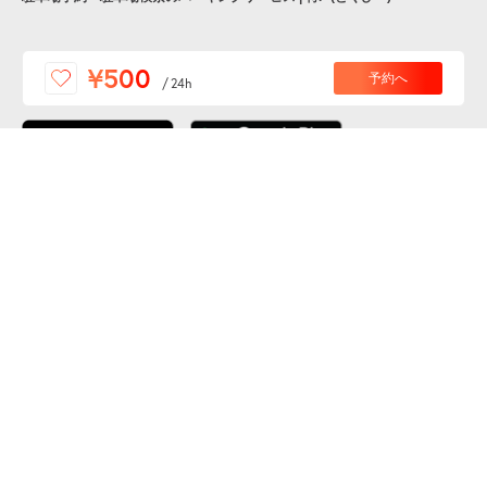
便利な特Pアプリを
¥500
予約へ
/
24h
ダウンロードしよう！
ここから「インストール」して、便利な特Pアプリを
公式 X
GETしよう
公式 Facebook
特P
会員・利用規約