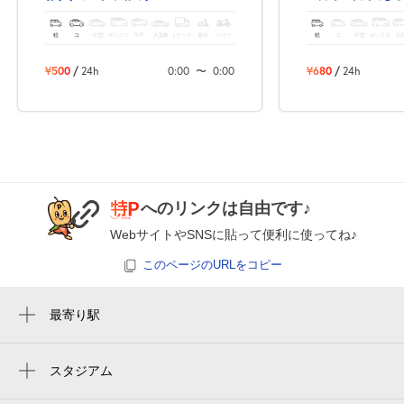
8月25日 (火)
¥500
満
軽
コ
中型
ボックス
SUV
大型車
トラック
原付
バイク
軽
コ
中型
ボックス
SU
¥500
/
24h
0:00
〜
0:00
¥680
/
24h
0:00～24:00
8月26日 (水)
¥500
空き1
0:00～24:00
8月27日 (木)
¥500
へのリンクは自由です♪
満
WebサイトやSNSに貼って便利に使ってね♪
このページのURLをコピー
0:00～24:00
8月28日 (金)
¥500
空き1
最寄り駅
東照宮駅
0:00～24:00
仙台駅
スタジアム
8月29日 (土)
¥500
楽天モバイルパーク宮城
空き1
広瀬通駅