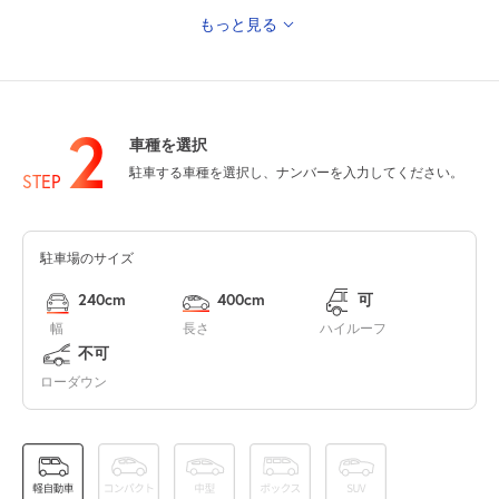
もっと見る
0:00～24:00
8月12日 (水)
¥500
空き1
2
車種を選択
0:00～24:00
駐車する車種を選択し、ナンバーを入力してください。
8月13日 (木)
¥500
STEP
空き1
駐車場のサイズ
0:00～24:00
8月14日 (金)
¥500
240cm
400cm
可
満
幅
長さ
ハイルーフ
不可
0:00～24:00
ローダウン
8月15日 (土)
¥500
満
0:00～24:00