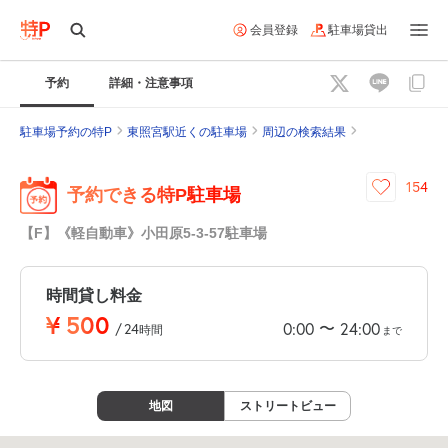
会員登録
駐車場貸出
予約
詳細・注意事項
駐車場予約の特P
東照宮駅近くの駐車場
周辺の検索結果
154
予約できる特P駐車場
【F】《軽自動車》小田原5-3-57駐車場
時間貸し料金
¥
500
〜
0:00
24:00
/
24
時間
まで
地図
ストリートビュー