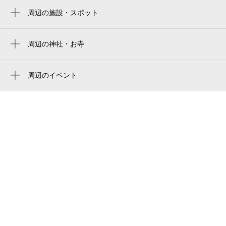
Rakuten Seimei Park Miyagi
周辺の施設・スポット
あおば通駅
第2コーポ手代木
0:00～24:00
rakuten mobile park miyagi
仙台駅
8月30日 (日)
¥500
宮城県仙台市青葉区小田原5丁目3-58
周辺の神社・お寺
rakuten mobile saikyo park miyagi
空き1
宮城野通駅
周辺に神社・お寺が見つかりませんでした。
ファミリーマート 小田原五丁目店
楽天モバイル 最強パーク宮城
勾当台公園駅
0:00～24:00
周辺のイベント
セレーナ仙台ドゥーエ
8月31日 (月)
¥500
仙台のお笑いライブ IGINARI LIVE
榴ケ岡駅
中野釣具店
Vol.310
空き1
青葉通一番町駅
味処・ラーメン 梅公
仙台のお笑いライブ IGINARI LIVE
0:00～24:00
Vol.309
シャルム小田原
9月1日 (火)
¥500
仙台のお笑いライブ IGINARI LIVE
空き1
宮町通り
Vol.308
富貴寄
仙台のお笑いライブ IGINARI LIVE
0:00～24:00
Vol.307
9月2日 (水)
¥500
ビジネスホテルエクセル
空き1
仙台のお笑いライブ IGINARI LIVE
ウィークリーマンスリーマンション パン
Vol.306
ティオン宮町
0:00～24:00