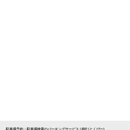
駐車場予約・駐車場検索のパーキングサービス | 特P (とくぴー)