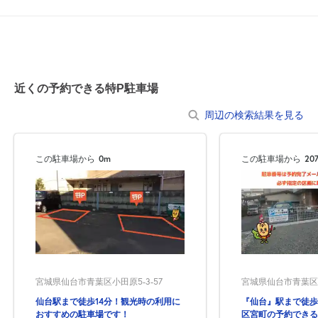
0:00～24:00
8月21日 (金)
¥500
空き1
近くの予約できる特P駐車場
0:00～24:00
周辺の検索結果を見る
8月22日 (土)
¥500
空き1
この駐車場から
0m
この駐車場から
20
0:00～24:00
8月23日 (日)
¥500
空き1
0:00～24:00
8月24日 (月)
¥500
満
宮城県仙台市青葉区小田原5-3-57
宮城県仙台市青葉区宮
仙台駅まで徒歩14分！観光時の利用に
『仙台』駅まで徒歩
0:00～24:00
おすすめの駐車場です！
区宮町の予約できる