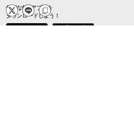
便利な特Pアプリを
ダウンロードしよう！
ここから「インストール」して、便利な特Pアプリを
公式 X
GETしよう
公式 Facebook
特P
会員・利用規約
特定商取引法について