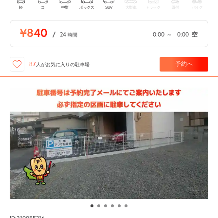
軽
コ
中型
ボックス
SUV
大型車
トラック
原付
バイク
¥840
/
24
0:00
～
0:00
空
時間
予約へ
87
人が
お気に入りの駐車場