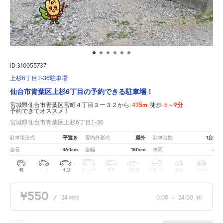
ID:310055737
上杉6丁目1-36駐車場
仙台市青葉区上杉6丁目の予約できる駐車場！
435m
6～9分
宮城県仙台市青葉区宮町４丁目２ー３２から
徒歩
予約できてオススメ！
宮城県仙台市青葉区上杉6丁目1-36
平置き
屋外
1台
駐車場形式
屋内外形式
駐車台数
460cm
180cm
-
全長
全幅
車高
軽
コ
中型
ボックス
SUV
大型車
トラック
原付
バイク
¥550
/
24
0:00
～
24:00
休
時間