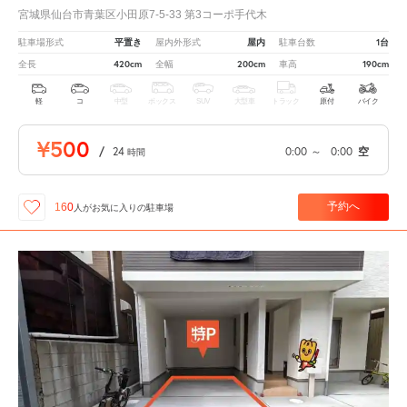
宮城県仙台市青葉区小田原7-5-33 第3コーポ手代木
平置き
屋内
1台
駐車場形式
屋内外形式
駐車台数
420cm
200cm
190cm
全長
全幅
車高
軽
コ
中型
ボックス
SUV
大型車
トラック
原付
バイク
¥500
/
24
0:00
～
0:00
空
時間
予約へ
160
人が
お気に入りの駐車場