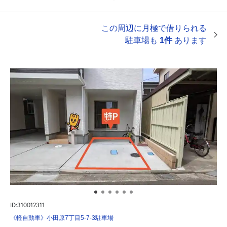
この周辺に月極で借りられる
駐車場も
1件
あります
ID:310012311
《軽自動車》小田原7丁目5-7-3駐車場