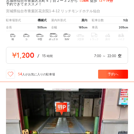
1.0km
13～19分
宮城県仙台市青葉区宮町４丁目２ー３２から
徒歩
予約できてオススメ！
宮城県仙台市青葉区花京院1-4-12 リッチモンドホテル仙台
機械式
屋内
5台
駐車場形式
屋内外形式
駐車台数
505cm
185cm
205cm
全長
全幅
車高
軽
コ
中型
ボックス
SUV
大型車
トラック
原付
バイク
¥1,200
/
15
7:00
～
22:00
空
時間
予約へ
54
人が
お気に入りの駐車場