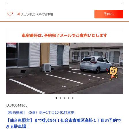
予約へ
40
人が
お気に入りの駐車場
ID:310044865
【軽自動車】《5番》高松1丁目10-61駐車場
【仙台東照宮】まで徒歩9分！仙台市青葉区高松１丁目の予約で
きる駐車場！