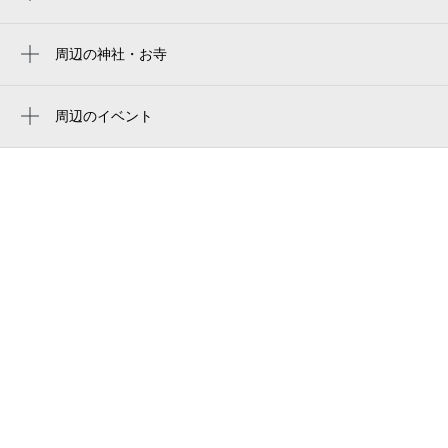
スプリング杉山
rakuten mobile park miyagi
広瀬通駅
仙台市立北六番丁小学校
周辺の神社・お寺
rakuten mobile saikyo park miyagi
周辺に神社・お寺が見つかりませんでした。
北六番丁コミュニティ児童館
楽天モバイル 最強パーク宮城
周辺のイベント
日本年金機構 仙台北年金事務所
周辺にイベントが見つかりませんでした。
ラビット株式会社
いがらしレディースクリニック
ラビット歯科 仙台
キタロクビル・シェアオフィス
仙台上杉四郵便局
エービーエステート本店 ／ （株）エービー
コーポレーション
イオン仙台宮町店
かみすぎさくら保育園