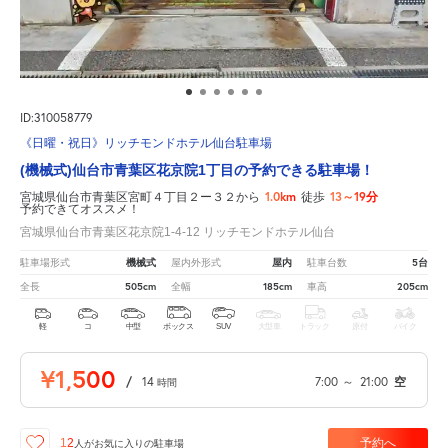
ID:310058779
《日曜・祝日》リッチモンドホテル仙台駐車場
(機械式)仙台市青葉区花京院1丁目の予約できる駐車場！
1.0km
13～19分
宮城県仙台市青葉区宮町４丁目２ー３２から
徒歩
予約できてオススメ！
宮城県仙台市青葉区花京院1-4-12 リッチモンドホテル仙台
機械式
屋内
5台
駐車場形式
屋内外形式
駐車台数
505cm
185cm
205cm
全長
全幅
車高
軽
コ
中型
ボックス
SUV
大型車
トラック
原付
バイク
¥1,500
/
14
7:00
～
21:00
空
時間
予約へ
12
人が
お気に入りの駐車場