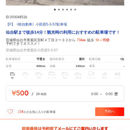
ID:310048526
【F】《軽自動車》小田原5-3-57駐車場
仙台駅まで徒歩14分！観光時の利用におすすめの駐車場です！
736m
10～15分
宮城県仙台市青葉区宮町４丁目２ー３２から
徒歩
予約できてオススメ！
宮城県仙台市青葉区小田原5-3-57
平置き
屋外
1台
駐車場形式
屋内外形式
駐車台数
400cm
240cm
-
全長
全幅
車高
軽
コ
中型
ボックス
SUV
大型車
トラック
原付
バイク
¥500
/
24
0:00
～
0:00
空
時間
予約へ
154
人が
お気に入りの駐車場