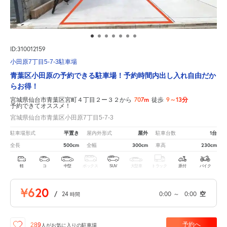
ID:310012159
小田原7丁目5-7-3駐車場
青葉区小田原の予約できる駐車場！予約時間内出し入れ自由だか
らお得！
707m
9～13分
宮城県仙台市青葉区宮町４丁目２ー３２から
徒歩
予約できてオススメ！
宮城県仙台市青葉区小田原7丁目5-7-3
平置き
屋外
1台
駐車場形式
屋内外形式
駐車台数
500cm
300cm
230cm
全長
全幅
車高
軽
コ
中型
ボックス
SUV
大型車
トラック
原付
バイク
¥620
/
24
0:00
～
0:00
空
時間
予約へ
289
人が
お気に入りの駐車場