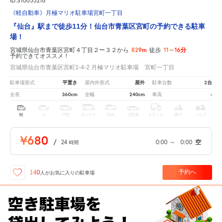
ID:310055216
《軽自動車》月極マリオ駐車場宮町一丁目
『仙台』駅まで徒歩11分！仙台市青葉区宮町の予約できる駐車
場！
829m
11～16分
宮城県仙台市青葉区宮町４丁目２ー３２から
徒歩
予約できてオススメ！
宮城県仙台市青葉区宮町1-4-2 月極マリオ駐車場 宮町一丁目
平置き
屋外
2台
駐車場形式
屋内外形式
駐車台数
360cm
240cm
-
全長
全幅
車高
軽
コ
中型
ボックス
SUV
大型車
トラック
原付
バイク
¥680
/
24
0:00
～
0:00
空
時間
予約へ
140
人が
お気に入りの駐車場