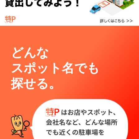
どんな
スポット名でも
探せる。