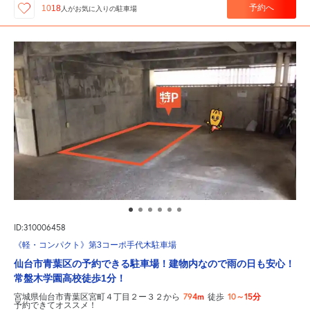
予約へ
1018
人が
お気に入りの駐車場
ID:310006458
《軽・コンパクト》第3コーポ手代木駐車場
仙台市青葉区の予約できる駐車場！建物内なので雨の日も安心！
常盤木学園高校徒歩1分！
794m
10～15分
宮城県仙台市青葉区宮町４丁目２ー３２から
徒歩
予約できてオススメ！