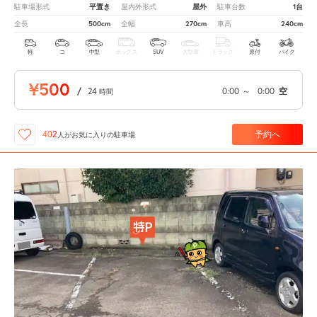
平置き
屋外
1台
駐車場形式
屋内外形式
駐車台数
500cm
270cm
240cm
全長
全幅
車高
軽
コ
中型
ボックス
SUV
大型車
トラック
原付
バイク
¥500
/
24
0:00
～
0:00
空
時間
予約へ
402
人が
お気に入りの駐車場