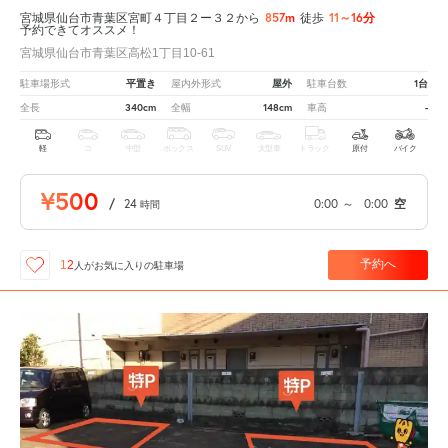
857m
11～16分
宮城県仙台市青葉区宮町４丁目２ー３２から
徒歩
予約できてオススメ！
宮城県仙台市青葉区高松1丁目10-61
平置き
屋外
1台
駐車場形式
屋内外形式
駐車台数
340cm
148cm
-
全長
全幅
車高
軽
コ
中型
ボックス
SUV
大型車
トラック
原付
バイク
¥500
/
24
0:00
～
0:00
空
時間
予約へ
12
人が
お気に入りの駐車場