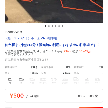
ID:310004871
《軽・コンパクト》小田原5-3-57駐車場
仙台駅まで徒歩14分！観光時の利用におすすめの駐車場です！
736m
10～15分
宮城県仙台市青葉区宮町４丁目２ー３２から
徒歩
予約できてオススメ！
宮城県仙台市青葉区小田原5-3-57
平置き
屋外
2台
駐車場形式
屋内外形式
駐車台数
400cm
240cm
-
全長
全幅
車高
軽
コ
中型
ボックス
SUV
大型車
トラック
原付
バイク
¥500
/
24
0:00
～
0:00
空
時間