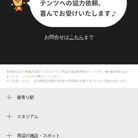
お問合せは
こちら
まで
宮城県仙台市青葉区宮町４丁目２ー３２
周辺の激安
駐車場
マップです。他の駐車場があり
ましたら、
こちら
から教えてください。
※ご注意ください - 徒歩時間は地形の状況や迂回路を反映できていない場合があります。
最寄り駅
東照宮駅
北四番丁駅
スタジアム
楽天モバイルパーク宮城
北仙台駅
Rakuten Seimei Park Miyagi
周辺の施設・スポット
勾当台公園駅