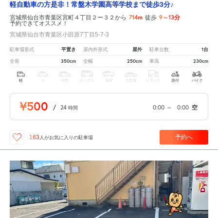
軽自動車の方是非！常盤木学園高等学校まで徒歩3分♪
714m
9～13分
宮城県仙台市青葉区宮町４丁目２ー３２から
徒歩
予約できてオススメ！
宮城県仙台市青葉区小田原7丁目5-7-3
平置き
屋外
1台
駐車場形式
屋内外形式
駐車台数
350cm
250cm
230cm
全長
全幅
車高
軽
コ
中型
ボックス
SUV
大型車
トラック
原付
バイク
¥500
/
24
0:00
～
0:00
空
時間
予約へ
163
人が
お気に入りの駐車場