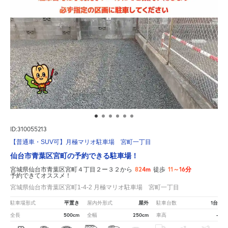
ID:310055213
【普通車・SUV可】月極マリオ駐車場 宮町一丁目
仙台市青葉区宮町の予約できる駐車場！
824m
11～16分
宮城県仙台市青葉区宮町４丁目２ー３２から
徒歩
予約できてオススメ！
宮城県仙台市青葉区宮町1-4-2 月極マリオ駐車場 宮町一丁目
平置き
屋外
1台
駐車場形式
屋内外形式
駐車台数
500cm
250cm
-
全長
全幅
車高