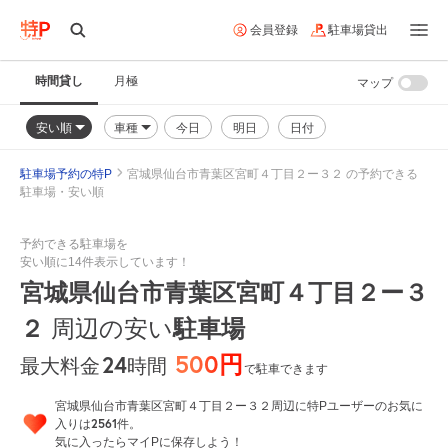
会員登録
駐車場貸出
時間貸し
月極
マップ
安い順
車種
今日
明日
日付
駐車場予約の特P
宮城県仙台市青葉区宮町４丁目２ー３２ の予約できる
駐車場・安い順
予約できる駐車場を
安い順に14件表示しています！
宮城県仙台市青葉区宮町４丁目２ー３
２
駐車場
周辺の安い
500円
24
時間
最大料金
で駐車できます
宮城県仙台市青葉区宮町４丁目２ー３２周辺に特Pユーザーのお気に
2561
入りは
件。
気に入ったらマイPに保存しよう！