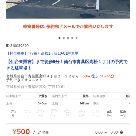
ID:310039620
【軽自動車】《7番》高松1丁目10-61駐車場
【仙台東照宮】まで徒歩9分！仙台市青葉区高松１丁目の予約で
きる駐車場！
850m
11～16分
宮城県仙台市青葉区宮町４丁目２ー３２から
徒歩
予約できてオススメ！
宮城県仙台市青葉区高松1丁目10-61
平置き
屋外
1台
駐車場形式
屋内外形式
駐車台数
340cm
148cm
-
全長
全幅
車高
軽
コ
中型
ボックス
SUV
大型車
トラック
原付
バイク
¥500
/
24
0:00
～
0:00
空
時間