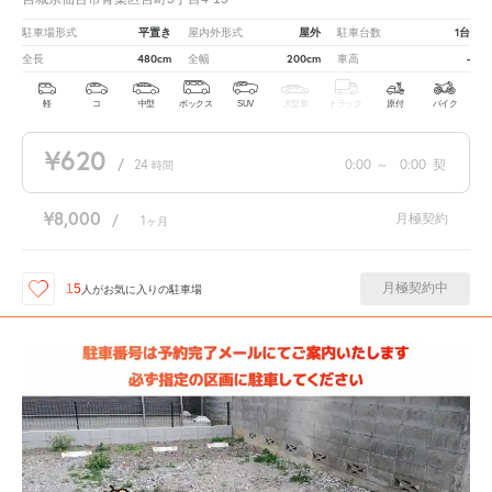
平置き
屋外
1台
駐車場形式
屋内外形式
駐車台数
480cm
200cm
-
全長
全幅
車高
軽
コ
中型
ボックス
SUV
大型車
トラック
原付
バイク
¥620
/
24
0:00
～
0:00
契
時間
¥8,000
月極契約
/
1
ヶ月
月極契約中
15
人が
お気に入りの駐車場