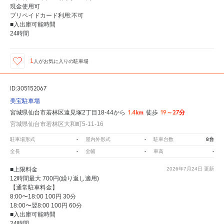
現金使用可
プリペイドカード利用:不可
■入出庫可能時間
24時間
1
人が
お気に入りの駐車場
ID:305152067
美宝駐車場
1.4km
19～27分
宮城県仙台市若林区遠見塚2丁目18-44から
徒歩
宮城県仙台市若林区大和町5-11-16
-
-
8台
駐車場形式
屋内外形式
駐車台数
-
-
-
全長
全幅
車高
■上限料金
2026年7月24日
更新
12時間最大 700円(繰り返し適用)
【通常駐車料金】
8:00〜18:00 100円 30分
18:00〜翌8:00 100円 60分
■入出庫可能時間
24時間