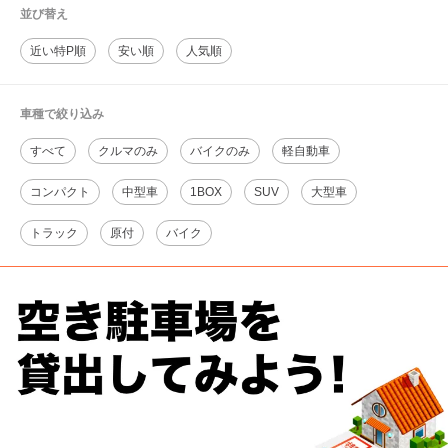
並び替え
近い特P順
安い順
人気順
車種で絞り込み
すべて
クルマのみ
バイクのみ
軽自動車
コンパクト
中型車
1BOX
SUV
大型車
トラック
原付
バイク