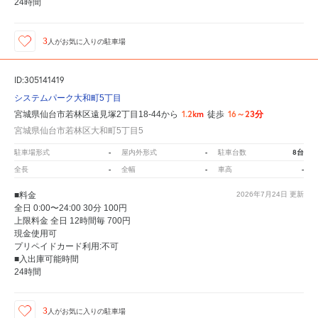
24時間
3
人が
お気に入りの駐車場
ID:305141419
システムパーク大和町5丁目
1.2km
16～23分
宮城県仙台市若林区遠見塚2丁目18-44から
徒歩
宮城県仙台市若林区大和町5丁目5
-
-
8台
駐車場形式
屋内外形式
駐車台数
-
-
-
全長
全幅
車高
■料金
2026年7月24日
更新
全日 0:00〜24:00 30分 100円
上限料金 全日 12時間毎 700円
現金使用可
プリペイドカード利用:不可
■入出庫可能時間
24時間
3
人が
お気に入りの駐車場