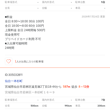
-
-
5台
駐車場形式
屋内外形式
駐車台数
-
-
-
全長
全幅
車高
■料金
2026年7月24日
更新
全日 8:00〜18:00 30分 100円
全日 18:00〜8:00 60分 100円
上限料金 全日 24時間毎 500円
現金使用可
プリペイドカード利用:不可
■入出庫可能時間
24時間
1
人が
お気に入りの駐車場
ID:305032811
仙台一本杉町
587m
8～12分
宮城県仙台市若林区遠見塚2丁目18-44から
徒歩
宮城県仙台市若林区一本杉町１６ー９
-
-
7台
駐車場形式
屋内外形式
駐車台数
500cm
190cm
200cm
全長
全幅
車高