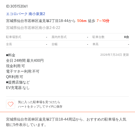
ID:305152061
エコロパーク 南小泉第2
506m
7～10分
宮城県仙台市若林区遠見塚2丁目18-44から
徒歩
宮城県仙台市若林区南小泉2-6-22
-
-
8台
駐車場形式
屋内外形式
駐車台数
-
-
-
全長
全幅
車高
■料金
2026年7月24日
更新
全日 24時間 最大400円
現金利用:可
電子マネー利用:不可
QR利用:可
■提携店舗など
EV充電器:なし
気に入った駐車場を見つけたら
ハートをタップしてマイPに保存
宮城県仙台市若林区遠見塚2丁目18-44周辺から、おすすめの駐車場を人気
順に5件表示しています。