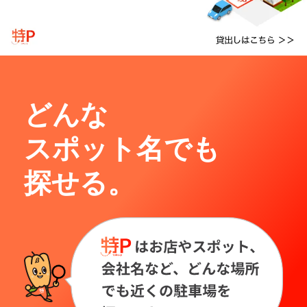
どんな
スポット名でも
探せる。