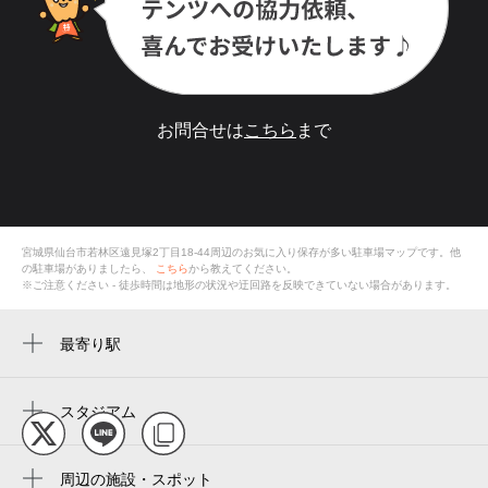
お問合せは
こちら
まで
宮城県仙台市若林区遠見塚2丁目18-44
周辺のお気に入り保存が多い
駐車場
マップです。他
の駐車場がありましたら、
こちら
から教えてください。
※ご注意ください - 徒歩時間は地形の状況や迂回路を反映できていない場合があります。
最寄り駅
薬師堂駅
卸町駅
スタジアム
rakuten mobile saikyo park miyagi
楽天モバイル 最強パーク宮城
周辺の施設・スポット