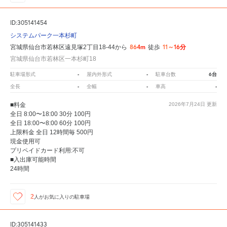
ID:305141454
システムパーク一本杉町
864m
11～16分
宮城県仙台市若林区遠見塚2丁目18-44から
徒歩
宮城県仙台市若林区一本杉町18
-
-
6台
駐車場形式
屋内外形式
駐車台数
-
-
-
全長
全幅
車高
■料金
2026年7月24日
更新
全日 8:00〜18:00 30分 100円
全日 18:00〜8:00 60分 100円
上限料金 全日 12時間毎 500円
現金使用可
プリペイドカード利用:不可
■入出庫可能時間
24時間
2
人が
お気に入りの駐車場
ID:305141433