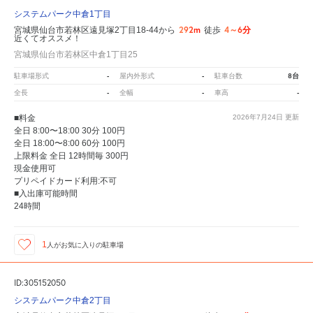
システムパーク中倉1丁目
292m
4～6分
宮城県仙台市若林区遠見塚2丁目18-44から
徒歩
近くてオススメ！
宮城県仙台市若林区中倉1丁目25
-
-
8台
駐車場形式
屋内外形式
駐車台数
-
-
-
全長
全幅
車高
■料金
2026年7月24日
更新
全日 8:00〜18:00 30分 100円
全日 18:00〜8:00 60分 100円
上限料金 全日 12時間毎 300円
現金使用可
プリペイドカード利用:不可
■入出庫可能時間
24時間
1
人が
お気に入りの駐車場
ID:305152050
システムパーク中倉2丁目