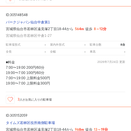
ID:305148548
パークジャパン仙台中倉第1
564m
8～12分
宮城県仙台市若林区遠見塚2丁目18-44から
徒歩
宮城県仙台市若林区中倉1-27
-
-
8台
駐車場形式
屋内外形式
駐車台数
-
-
-
全長
全幅
車高
■料金
2026年7月24日
更新
7:00〜19:00 200円/60分
19:00〜7:00 100円/60分
7:00〜19:00 上限料金500円
19:00〜7:00 上限料金300円
3
人が
お気に入りの駐車場
ID:305152059
タイムズ若林区役所南側駐車場
968m
13～19分
宮城県仙台市若林区遠見塚2丁目18-44から
徒歩