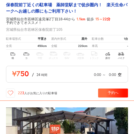
保春院前丁近くの駐車場 薬師堂駅まで徒歩圏内！ 楽天生命パ
ークへお越しの際にもご利用下さい！
1.1km
15～22分
宮城県仙台市若林区遠見塚2丁目18-44から
徒歩
予約できてオススメ！
宮城県仙台市若林区保春院前丁105
平置き
屋外
1台
駐車場形式
屋内外形式
駐車台数
450cm
220cm
-
全長
全幅
車高
軽
コ
中型
ボックス
SUV
大型車
トラック
原付
バイク
¥750
/
24
0:00
～
0:00
空
時間
予約へ
223
人が
お気に入りの駐車場