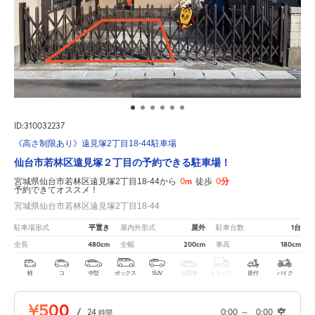
ID:310032237
《高さ制限あり》遠見塚2丁目18-44駐車場
仙台市若林区遠見塚２丁目の予約できる駐車場！
0m
0分
宮城県仙台市若林区遠見塚2丁目18-44から
徒歩
予約できてオススメ！
宮城県仙台市若林区遠見塚2丁目18-44
平置き
屋外
1台
駐車場形式
屋内外形式
駐車台数
480cm
200cm
180cm
全長
全幅
車高
軽
コ
中型
ボックス
SUV
大型車
トラック
原付
バイク
¥500
/
24
0:00
～
0:00
空
時間