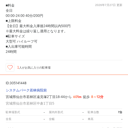
■料金
2026年7月27日
更新
全日
00:00-24:00 40分/200円
■上限料金
【全日】最大料金入庫後24時間以内500円
※最大料金は繰り返し適用となります。
■駐車サイズ
大型可 ハイルーフ可
■入出庫可能時間
24時間
1
人が
お気に入りの駐車場
ID:305141448
システムパーク若林病院前
601m
8～12分
宮城県仙台市若林区遠見塚2丁目18-44から
徒歩
宮城県仙台市若林区中倉1丁目5
-
-
7台
駐車場形式
屋内外形式
駐車台数
-
-
-
全長
全幅
車高