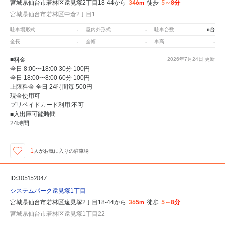
346m
5～8分
宮城県仙台市若林区遠見塚2丁目18-44から
徒歩
宮城県仙台市若林区中倉2丁目1
-
-
6台
駐車場形式
屋内外形式
駐車台数
-
-
-
全長
全幅
車高
■料金
2026年7月24日
更新
全日 8:00〜18:00 30分 100円
全日 18:00〜8:00 60分 100円
上限料金 全日 24時間毎 500円
現金使用可
プリペイドカード利用:不可
■入出庫可能時間
24時間
1
人が
お気に入りの駐車場
ID:305152047
システムパーク遠見塚1丁目
365m
5～8分
宮城県仙台市若林区遠見塚2丁目18-44から
徒歩
宮城県仙台市若林区遠見塚1丁目22