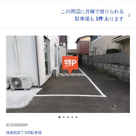
この周辺に月極で借りられる
駐車場も
1件
あります
ID:310002001
保春院前丁105駐車場