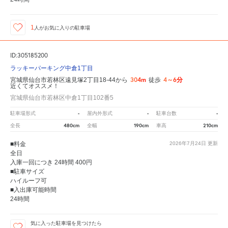
1
人が
お気に入りの駐車場
ID:305185200
ラッキーパーキング中倉1丁目
304m
4～6分
宮城県仙台市若林区遠見塚2丁目18-44から
徒歩
近くてオススメ！
宮城県仙台市若林区中倉1丁目102番5
-
-
-
駐車場形式
屋内外形式
駐車台数
480cm
190cm
210cm
全長
全幅
車高
■料金
2026年7月24日
更新
全日
入庫一回につき 24時間 400円
■駐車サイズ
ハイルーフ可
■入出庫可能時間
24時間
気に入った駐車場を見つけたら