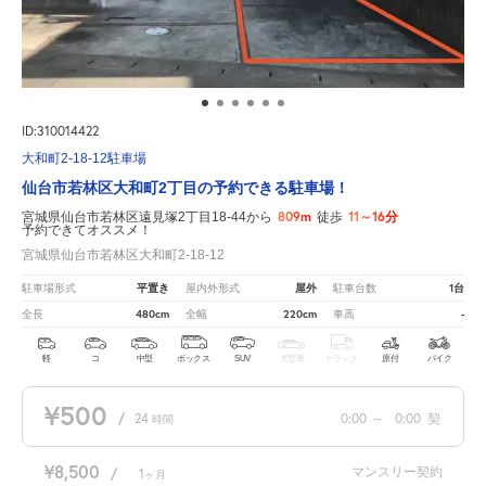
ID:310014422
大和町2-18-12駐車場
仙台市若林区大和町2丁目の予約できる駐車場！
809m
11～16分
宮城県仙台市若林区遠見塚2丁目18-44から
徒歩
予約できてオススメ！
宮城県仙台市若林区大和町2-18-12
平置き
屋外
1台
駐車場形式
屋内外形式
駐車台数
480cm
220cm
-
全長
全幅
車高
軽
コ
中型
ボックス
SUV
大型車
トラック
原付
バイク
¥500
/
24
0:00
～
0:00
契
時間
¥8,500
マンスリー契約
/
1
ヶ月