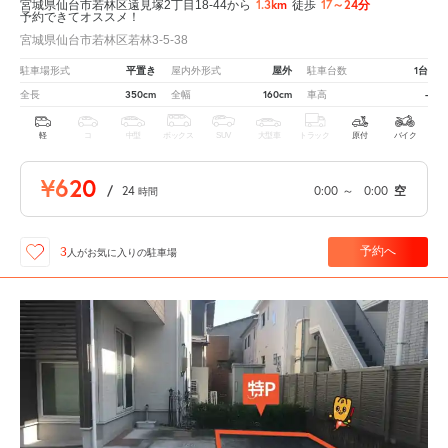
1.3km
17～24分
宮城県仙台市若林区遠見塚2丁目18-44から
徒歩
予約できてオススメ！
宮城県仙台市若林区若林3-5-38
平置き
屋外
1台
駐車場形式
屋内外形式
駐車台数
350cm
160cm
-
全長
全幅
車高
軽
コ
中型
ボックス
SUV
大型車
トラック
原付
バイク
¥620
/
24
0:00
～
0:00
空
時間
予約へ
3
人が
お気に入りの駐車場