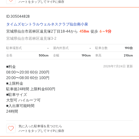
ハートをタップしてマイPに保存
ID:305044828
タイムズセントラルウェルネスクラブ仙台南小泉
458m
6～9分
宮城県仙台市若林区遠見塚2丁目18-44から
徒歩
宮城県仙台市若林区遠見塚3-2
-
-
190台
駐車場形式
屋内外形式
駐車台数
500cm
190cm
210cm
全長
全幅
車高
■料金
2026年7月24日
更新
08:00〜20:00 60分 200円
20:00〜08:00 60分 100円
■上限料金
駐車後24時間 上限料金600円
■駐車サイズ
大型可 ハイルーフ可
■入出庫可能時間
24時間
気に入った駐車場を見つけたら
ハートをタップしてマイPに保存