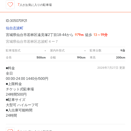
7
人が
お気に入りの駐車場
ID:305070921
仙台志波町
979m
13～19分
宮城県仙台市若林区遠見塚2丁目18-44から
徒歩
宮城県仙台市若林区志波町４ー７
-
-
9台
駐車場形式
屋内外形式
駐車台数
500cm
190cm
200cm
全長
全幅
車高
■料金
2026年7月27日
更新
全日
00:00-24:00 1440分/500円
■上限料金
チケット式駐車場
24時間500円
■駐車サイズ
大型可 ハイルーフ可
■入出庫可能時間
24時間