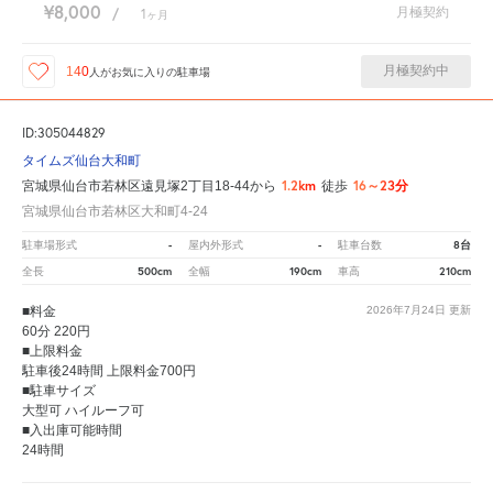
¥8,000
月極契約
/
1
ヶ月
月極契約中
140
人が
お気に入りの駐車場
ID:305044829
タイムズ仙台大和町
1.2km
16～23分
宮城県仙台市若林区遠見塚2丁目18-44から
徒歩
宮城県仙台市若林区大和町4-24
-
-
8台
駐車場形式
屋内外形式
駐車台数
500cm
190cm
210cm
全長
全幅
車高
■料金
2026年7月24日
更新
60分 220円
■上限料金
駐車後24時間 上限料金700円
■駐車サイズ
大型可 ハイルーフ可
■入出庫可能時間
24時間