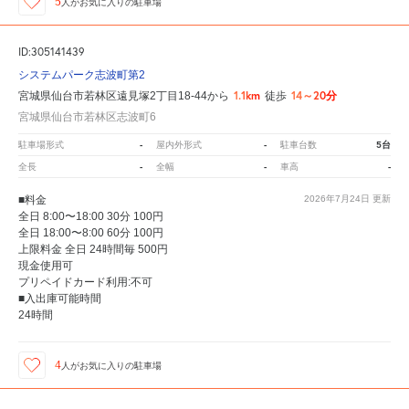
5
人が
お気に入りの駐車場
ID:305141439
システムパーク志波町第2
1.1km
14～20分
宮城県仙台市若林区遠見塚2丁目18-44から
徒歩
宮城県仙台市若林区志波町6
-
-
5台
駐車場形式
屋内外形式
駐車台数
-
-
-
全長
全幅
車高
■料金
2026年7月24日
更新
全日 8:00〜18:00 30分 100円
全日 18:00〜8:00 60分 100円
上限料金 全日 24時間毎 500円
現金使用可
プリペイドカード利用:不可
■入出庫可能時間
24時間
4
人が
お気に入りの駐車場