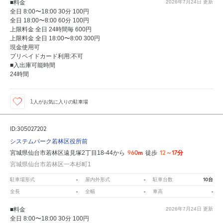
■料金
2026年7月24日
更新
全日 8:00〜18:00 30分 100円
全日 18:00〜8:00 60分 100円
上限料金 全日 24時間毎 600円
上限料金 全日 18:00〜8:00 300円
現金使用可
プリペイドカード利用:不可
■入出庫可能時間
24時間
1
人が
お気に入りの駐車場
ID:305027202
システムパーク若林区役所前
960m
12～17分
宮城県仙台市若林区遠見塚2丁目18-44から
徒歩
宮城県仙台市若林区一本杉町1
-
-
10台
駐車場形式
屋内外形式
駐車台数
-
-
-
全長
全幅
車高
■料金
2026年7月24日
更新
全日 8:00〜18:00 30分 100円