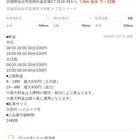
1.2km
15～22分
宮城県仙台市若林区遠見塚2丁目18-44から
徒歩
宮城県仙台市若林区大和町４丁目２４ー６
-
-
8台
駐車場形式
屋内外形式
駐車台数
500cm
190cm
200cm
全長
全幅
車高
■料金
2026年7月27日
更新
平日
08:00-19:00 30分/100円
19:00-08:00 60分/100円
土日祝
08:00-19:00 30分/100円
19:00-08:00 60分/100円
■上限料金
8～19時 最大600円（土日祝）
19～8時 最大400円（全日）
※最大料金は入庫時の曜日・祝日により異なります。
※最大料金は繰り返し適用となります。
■駐車サイズ
大型可 ハイルーフ可
■入出庫可能時間
24時間
4
人が
お気に入りの駐車場