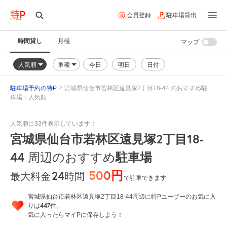
会員登録
駐車場貸出
時間貸し
月極
マップ
人気順
車種
今日
明日
日付
駐車場予約の特P
宮城県仙台市若林区遠見塚2丁目18-44 のおすすめ駐
車場・人気順
人気順に33件表示しています！
宮城県仙台市若林区遠見塚2丁目18-
44
周辺のおすすめ
駐車場
500円
24
時間
最大料金
で駐車できます
宮城県仙台市若林区遠見塚2丁目18-44周辺に特Pユーザーのお気に入
447
りは
件。
気に入ったらマイPに保存しよう！