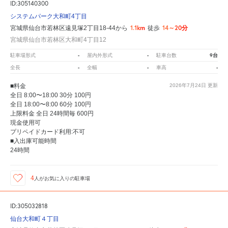
ID:305140300
システムパーク大和町4丁目
1.1km
14～20分
宮城県仙台市若林区遠見塚2丁目18-44から
徒歩
宮城県仙台市若林区大和町4丁目12
-
-
9台
駐車場形式
屋内外形式
駐車台数
-
-
-
全長
全幅
車高
■料金
2026年7月24日
更新
全日 8:00〜18:00 30分 100円
全日 18:00〜8:00 60分 100円
上限料金 全日 24時間毎 600円
現金使用可
プリペイドカード利用:不可
■入出庫可能時間
24時間
4
人が
お気に入りの駐車場
ID:305032818
仙台大和町４丁目