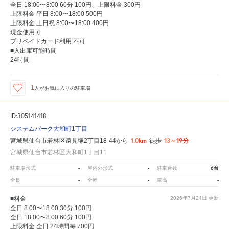
全日 18:00〜8:00 60分 100円、上限料金 300円
上限料金 平日 8:00〜18:00 500円
上限料金 土日祝 8:00〜18:00 400円
現金使用可
プリペイドカード利用:不可
■入出庫可能時間
24時間
1
人が
お気に入りの駐車場
ID:305141418
システムパーク大和町1丁目
1.0km
13～19分
宮城県仙台市若林区遠見塚2丁目18-44から
徒歩
宮城県仙台市若林区大和町1丁目11
-
-
6台
駐車場形式
屋内外形式
駐車台数
-
-
-
全長
全幅
車高
■料金
2026年7月24日
更新
全日 8:00〜18:00 30分 100円
全日 18:00〜8:00 60分 100円
上限料金 全日 24時間毎 700円