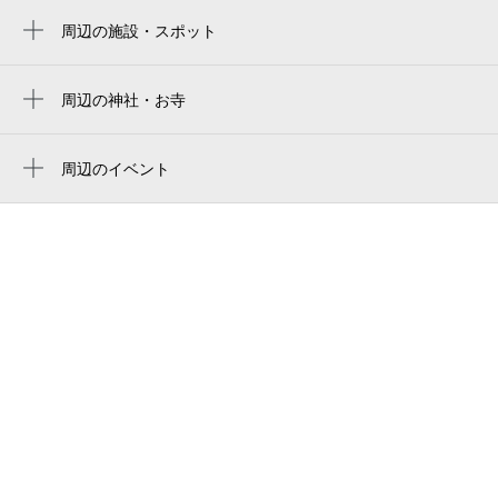
楽天モバイル 最強パーク宮城
周辺の施設・スポット
宮城野原駅
ビリヤードケビン
楽天モバイルパーク宮城
インドネパール料理&居酒屋kr 大和町店
周辺の神社・お寺
Rakuten Seimei Park Miyagi
周辺に神社・お寺が見つかりませんでした。
仙台牛一頭買い焼肉 明月苑 大和町店
rakuten mobile park miyagi
周辺のイベント
卸町駅前薬局
周辺にイベントが見つかりませんでした。
卸町えきまえクリニック
株式会社せいる
スタジオきよし
株式会社クシタニ 仙台営業所
株式会社クシタニ 仙台店
卸町駅自転車駐輪場
大和町4丁目
ホットハウス大和町