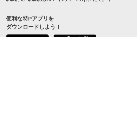
便利な特Pアプリを
ダウンロードしよう！
ここから「インストール」して、便利な特Pアプリを
公式 X
GETしよう
公式 Facebook
特P
会員・利用規約