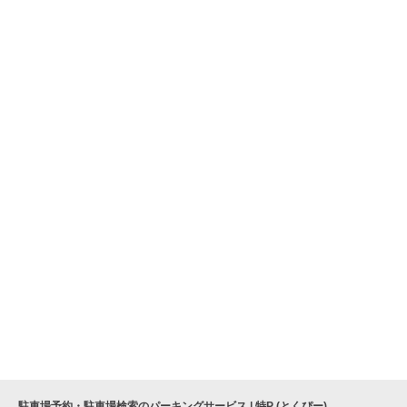
駐車場予約・駐車場検索のパーキングサービス | 特P (とくぴー)