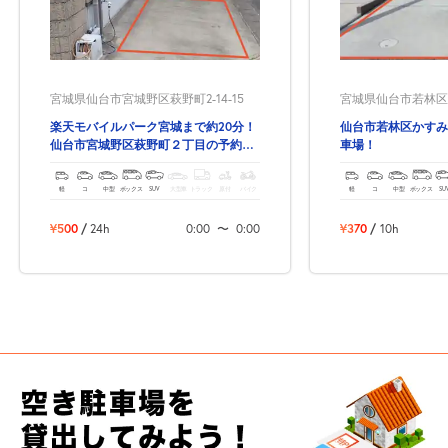
宮城県仙台市宮城野区萩野町2-14-15
宮城県仙台市若林区か
楽天モバイルパーク宮城まで約20分！
仙台市若林区かすみ
仙台市宮城野区萩野町２丁目の予約で
車場！
きる駐車場！
軽
コ
中型
ボックス
SUV
大型車
トラック
原付
バイク
軽
コ
中型
ボックス
SU
¥500
/
24h
0:00
〜
0:00
¥370
/
10h