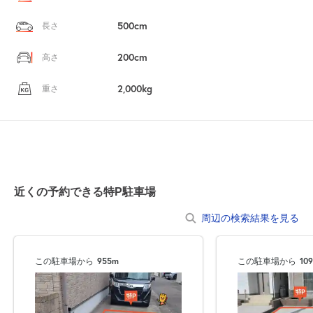
500cm
長さ
200cm
高さ
2,000kg
重さ
近くの予約できる特P駐車場
周辺の検索結果を見る
この駐車場から
955m
この駐車場から
10