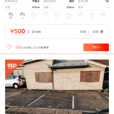
平置き
屋外
1台
駐車場形式
屋内外形式
駐車台数
473cm
235cm
-
全長
全幅
車高
軽
コ
中型
ボックス
SUV
大型車
トラック
原付
バイク
¥500
/
24
0:00
～
0:00
空
時間
予約へ
202
人が
お気に入りの駐車場