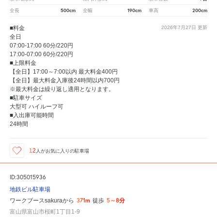
500cm
190cm
200cm
全長
全幅
車高
■料金
2026年7月27日
更新
全日
07:00-17:00 60分/220円
17:00-07:00 60分/220円
■上限料金
【全日】17:00～7:00以内 最大料金400円
【全日】最大料金入庫後24時間以内700円
※最大料金は繰り返し適用となります。
■駐車サイズ
大型可 ハイルーフ可
■入出庫可能時間
24時間
12
人が
お気に入りの駐車場
ID:305015936
地鉄ビル駐車場
371m
5～8分
ワークブースsakuraから
徒歩
富山県富山市桜町1丁目1-9