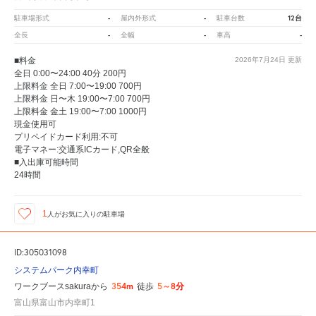
-
-
12台
駐車場形式
屋内外形式
駐車台数
-
-
-
全長
全幅
車高
■料金
2026年7月24日
更新
全日 0:00〜24:00 40分 200円
上限料金 全日 7:00〜19:00 700円
上限料金 日〜木 19:00〜7:00 700円
上限料金 金土 19:00〜7:00 1000円
現金使用可
プリペイドカード利用:不可
電子マネー:交通系ICカード,QR全般
■入出庫可能時間
24時間
1
人が
お気に入りの駐車場
ID:305031098
システムパーク内幸町
354m
5～8分
ワークブースsakuraから
徒歩
富山県富山市内幸町1