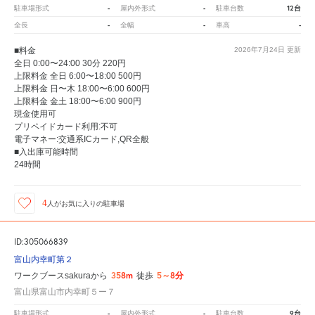
-
-
12台
駐車場形式
屋内外形式
駐車台数
-
-
-
全長
全幅
車高
■料金
2026年7月24日
更新
全日 0:00〜24:00 30分 220円
上限料金 全日 6:00〜18:00 500円
上限料金 日〜木 18:00〜6:00 600円
上限料金 金土 18:00〜6:00 900円
現金使用可
プリペイドカード利用:不可
電子マネー:交通系ICカード,QR全般
■入出庫可能時間
24時間
4
人が
お気に入りの駐車場
ID:305066839
富山内幸町第２
358m
5～8分
ワークブースsakuraから
徒歩
富山県富山市内幸町５ー７
-
-
9台
駐車場形式
屋内外形式
駐車台数