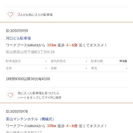
2
人が
お気に入りの駐車場
ID:305015959
河口ビル駐車場
303m
4～6分
ワークブースsakuraから
徒歩
近くてオススメ！
富山県富山市千歳町1丁目6-18
-
-
193台
駐車場形式
屋内外形式
駐車台数
-
-
-
全長
全幅
車高
1時間¥300以降30分毎¥100
気に入った駐車場を見つけたら
ハートをタップしてマイPに保存
ID:305015978
富山マンテンホテル（機械式）
305m
4～6分
ワークブースsakuraから
徒歩
近くてオススメ！
富山県富山市本町2-17