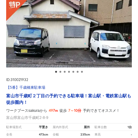
ID:310021932
【5番】千歳橋東駐車場
富山市千歳町２丁目の予約できる駐車場！富山駅・電鉄富山駅も
徒歩圏内！
497m
7～10分
ワークブースsakuraから
徒歩
予約できてオススメ！
富山県富山市千歳町2-8-9
平置き
屋外
1台
駐車場形式
屋内外形式
駐車台数
473cm
235cm
-
全長
全幅
車高