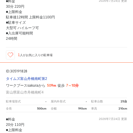
■料金
2026年7月24日
更新
30分 220円
■上限料金
駐車後12時間 上限料金1100円
■駐車サイズ
大型可 ハイルーフ可
■入出庫可能時間
24時間
1
人が
お気に入りの駐車場
ID:305191828
タイムズ富山舟橋南町第2
509m
7～10分
ワークブースsakuraから
徒歩
富山県富山市舟橋南町4
-
-
25台
駐車場形式
屋内外形式
駐車台数
500cm
190cm
210cm
全長
全幅
車高
■料金
2026年7月24日
更新
20分 110円
■上限料金