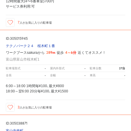
12時間最大(4〜6番車室)700円
サービス券利用:可
7
人が
お気に入りの駐車場
ID:305015945
テクノパーク２４ 桜木町１番
289m
4～6分
ワークブースsakuraから
徒歩
近くてオススメ！
富山県富山市桜木町1
-
-
27台
駐車場形式
屋内外形式
駐車台数
-
-
-
全長
全幅
車高
6:00～18:00 1時間毎¥100､最大¥800
18:00～翌6:00 20分毎¥100､最大¥1500
3
人が
お気に入りの駐車場
ID:305038871
富山内幸町