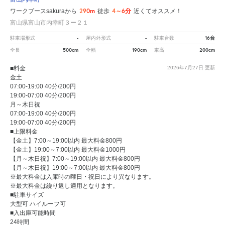
290m
4～6分
ワークブースsakuraから
徒歩
近くてオススメ！
富山県富山市内幸町３ー２１
-
-
16台
駐車場形式
屋内外形式
駐車台数
500cm
190cm
200cm
全長
全幅
車高
■料金
2026年7月27日
更新
金土
07:00-19:00 40分/200円
19:00-07:00 40分/200円
月～木日祝
07:00-19:00 40分/200円
19:00-07:00 40分/200円
■上限料金
【金土】7:00～19:00以内 最大料金800円
【金土】19:00～7:00以内 最大料金1000円
【月～木日祝】7:00～19:00以内 最大料金800円
【月～木日祝】19:00～7:00以内 最大料金800円
※最大料金は入庫時の曜日・祝日により異なります。
※最大料金は繰り返し適用となります。
■駐車サイズ
大型可 ハイルーフ可
■入出庫可能時間
24時間