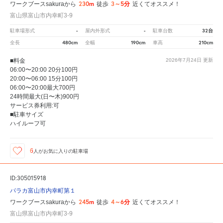
230m
3～5分
ワークブースsakuraから
徒歩
近くてオススメ！
富山県富山市内幸町3-9
-
-
32台
駐車場形式
屋内外形式
駐車台数
480cm
190cm
210cm
全長
全幅
車高
■料金
2026年7月24日
更新
06:00〜20:00 20分100円
20:00〜06:00 15分100円
06:00〜20:00最大700円
24時間最大(日〜木)900円
サービス券利用:可
■駐車サイズ
ハイルーフ可
6
人が
お気に入りの駐車場
ID:305015918
パラカ富山市内幸町第１
245m
4～6分
ワークブースsakuraから
徒歩
近くてオススメ！
富山県富山市内幸町3-9