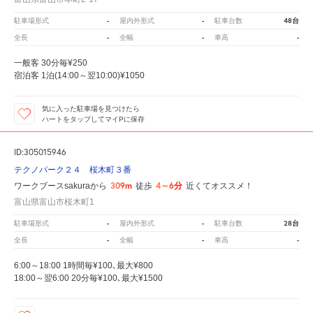
-
-
48台
駐車場形式
屋内外形式
駐車台数
-
-
-
全長
全幅
車高
一般客 30分毎¥250
宿泊客 1泊(14:00～翌10:00)¥1050
気に入った駐車場を見つけたら
ハートをタップしてマイPに保存
ID:305015946
テクノパーク２４ 桜木町３番
309m
4～6分
ワークブースsakuraから
徒歩
近くてオススメ！
富山県富山市桜木町1
-
-
28台
駐車場形式
屋内外形式
駐車台数
-
-
-
全長
全幅
車高
6:00～18:00 1時間毎¥100､最大¥800
18:00～翌6:00 20分毎¥100､最大¥1500