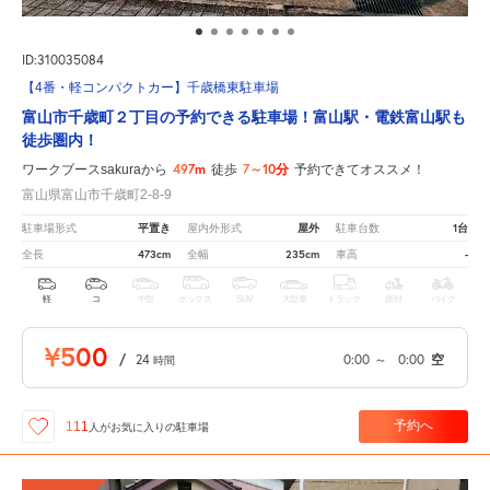
ID:310035084
【4番・軽コンパクトカー】千歳橋東駐車場
富山市千歳町２丁目の予約できる駐車場！富山駅・電鉄富山駅も
徒歩圏内！
497m
7～10分
ワークブースsakuraから
徒歩
予約できてオススメ！
富山県富山市千歳町2-8-9
平置き
屋外
1台
駐車場形式
屋内外形式
駐車台数
473cm
235cm
-
全長
全幅
車高
軽
コ
中型
ボックス
SUV
大型車
トラック
原付
バイク
¥500
/
24
0:00
～
0:00
空
時間
予約へ
111
人が
お気に入りの駐車場