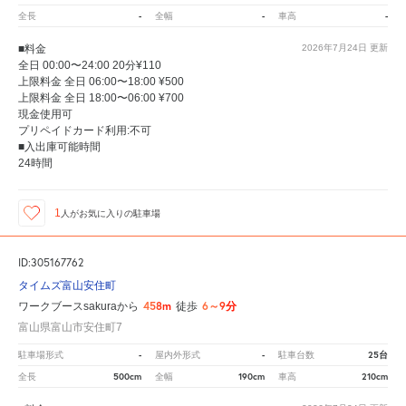
-
-
-
全長
全幅
車高
■料金
2026年7月24日
更新
全日 00:00〜24:00 20分¥110
上限料金 全日 06:00〜18:00 ¥500
上限料金 全日 18:00〜06:00 ¥700
現金使用可
プリペイドカード利用:不可
■入出庫可能時間
24時間
1
人が
お気に入りの駐車場
ID:305167762
タイムズ富山安住町
458m
6～9分
ワークブースsakuraから
徒歩
富山県富山市安住町7
-
-
25台
駐車場形式
屋内外形式
駐車台数
500cm
190cm
210cm
全長
全幅
車高