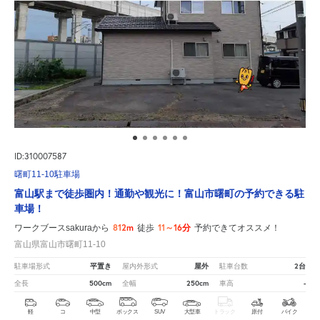
ID:310007587
曙町11-10駐車場
富山駅まで徒歩圏内！通勤や観光に！富山市曙町の予約できる駐
車場！
812m
11～16分
ワークブースsakuraから
徒歩
予約できてオススメ！
富山県富山市曙町11-10
平置き
屋外
2台
駐車場形式
屋内外形式
駐車台数
500cm
250cm
-
全長
全幅
車高
軽
コ
中型
ボックス
SUV
大型車
トラック
原付
バイク