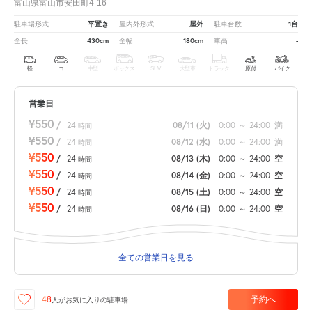
富山県富山市安田町4-16
平置き
屋外
1台
駐車場形式
屋内外形式
駐車台数
430cm
180cm
-
全長
全幅
車高
軽
コ
中型
ボックス
SUV
大型車
トラック
原付
バイク
営業日
¥550
/
24
08/11
(火)
0:00
～
24:00
満
時間
¥550
/
24
08/12
(水)
0:00
～
24:00
満
時間
¥550
/
24
08/13
(木)
0:00
～
24:00
空
時間
¥550
/
24
08/14
(金)
0:00
～
24:00
空
時間
¥550
/
24
08/15
(土)
0:00
～
24:00
空
時間
¥550
/
24
08/16
(日)
0:00
～
24:00
空
時間
全ての営業日を見る
予約へ
48
人が
お気に入りの駐車場