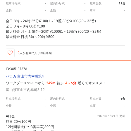
-
-
32台
駐車場形式
屋内外形式
駐車台数
-
-
-
全長
全幅
車高
全日 8時～24時 25分¥100(1～19番)30分¥100(20～32番)
全日 0時～8時 60分¥100
最大料金 月～土 8時～20時 ¥1000(1～19番)¥800(20～32番)
最大料金 日祝 8時～20時 ¥500
2
人が
お気に入りの駐車場
ID:305137376
パラカ 富山市内幸町第4
249m
4～6分
ワークブースsakuraから
徒歩
近くてオススメ！
富山県富山市内幸町3-12
-
-
6台
駐車場形式
屋内外形式
駐車台数
-
-
-
全長
全幅
車高
■料金
2026年7月24日
更新
終日 20分100円
12時間最大(1〜3番車室)800円