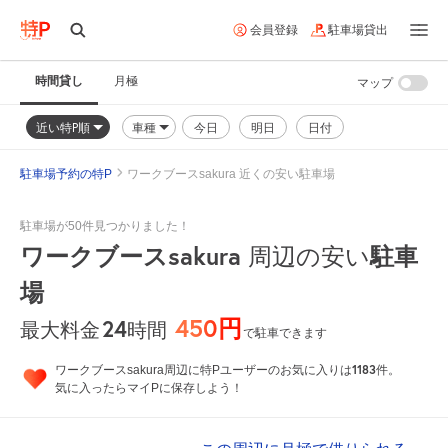
会員登録
駐車場貸出
時間貸し
月極
マップ
近い特P順
車種
今日
明日
日付
駐車場予約の特P
ワークブースsakura 近くの安い駐車場
駐車場が50件見つかりました！
ワークブースsakura
周辺の安い
駐車
場
450円
24
時間
最大料金
で駐車できます
1183
ワークブースsakura周辺に特Pユーザーのお気に入りは
件。
気に入ったらマイPに保存しよう！