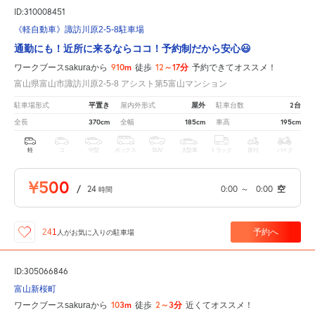
ID:310008451
《軽自動車》諏訪川原2-5-8駐車場
通勤にも！近所に来るならココ！予約制だから安心😃
910m
12～17分
ワークブースsakuraから
徒歩
予約できてオススメ！
富山県富山市諏訪川原2-5-8 アシスト第5富山マンション
平置き
屋外
2台
駐車場形式
屋内外形式
駐車台数
370cm
185cm
195cm
全長
全幅
車高
軽
コ
中型
ボックス
SUV
大型車
トラック
原付
バイク
¥500
/
24
0:00
～
0:00
空
時間
予約へ
241
人が
お気に入りの駐車場
ID:305066846
富山新桜町
103m
2～3分
ワークブースsakuraから
徒歩
近くてオススメ！