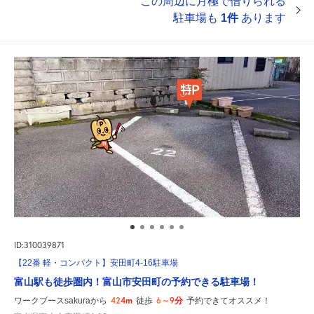
この周辺に月極で借りられる
駐車場も
1件
あります
ID:310039871
【22番 軽・コンパクト】安田町4-16駐車場
富山駅も徒歩圏内！富山市安田町の予約できる駐車場！
424m
6～9分
ワークブースsakuraから
徒歩
予約できてオススメ！