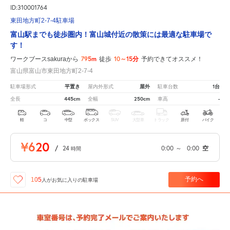
ID:310001764
東田地方町2-7-4駐車場
富山駅までも徒歩圏内！富山城付近の散策には最適な駐車場で
す！
795m
10～15分
ワークブースsakuraから
徒歩
予約できてオススメ！
富山県富山市東田地方町2-7-4
平置き
屋外
1台
駐車場形式
屋内外形式
駐車台数
445cm
250cm
-
全長
全幅
車高
軽
コ
中型
ボックス
SUV
大型車
トラック
原付
バイク
¥620
/
24
0:00
～
0:00
空
時間
予約へ
105
人が
お気に入りの駐車場