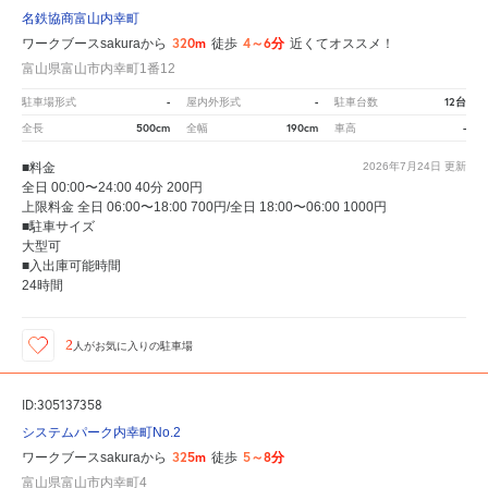
名鉄協商富山内幸町
320m
4～6分
ワークブースsakuraから
徒歩
近くてオススメ！
富山県富山市内幸町1番12
-
-
12台
駐車場形式
屋内外形式
駐車台数
500cm
190cm
-
全長
全幅
車高
■料金
2026年7月24日
更新
全日 00:00〜24:00 40分 200円
上限料金 全日 06:00〜18:00 700円/全日 18:00〜06:00 1000円
■駐車サイズ
大型可
■入出庫可能時間
24時間
2
人が
お気に入りの駐車場
ID:305137358
システムパーク内幸町No.2
325m
5～8分
ワークブースsakuraから
徒歩
富山県富山市内幸町4