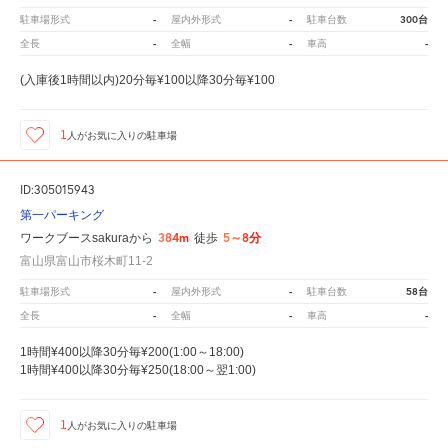
-
-
300台
駐車場形式
屋内外形式
駐車台数
-
-
-
全長
全幅
車高
(入庫後1時間以内)20分毎¥100以降30分毎¥100
1
人が
お気に入りの駐車場
ID:305015943
第一パーキング
384m
5～8分
ワークブースsakuraから
徒歩
富山県富山市桜木町11-2
-
-
58台
駐車場形式
屋内外形式
駐車台数
-
-
-
全長
全幅
車高
1時間¥400以降30分毎¥200(1:00～18:00)
1時間¥400以降30分毎¥250(18:00～翌1:00)
1
人が
お気に入りの駐車場