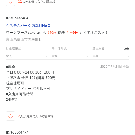
11
人が
お気に入りの駐車場
ID:305137404
システムパーク内幸町No.3
310m
4～6分
ワークブースsakuraから
徒歩
近くてオススメ！
富山県富山市内幸町1
-
-
3台
駐車場形式
屋内外形式
駐車台数
-
-
-
全長
全幅
車高
■料金
2026年7月24日
更新
全日 0:00〜24:00 20分 100円
上限料金 全日 12時間毎 700円
現金使用可
プリペイドカード利用:不可
■入出庫可能時間
24時間
2
人が
お気に入りの駐車場
ID:305001477