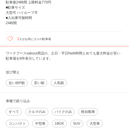
駐車後24時間 上限料金770円
■駐車サイズ
大型可 ハイルーフ可
■入出庫可能時間
24時間
2
人が
お気に入りの駐車場
ワークブースsakura周辺の、土日・平日NaN時間とめても最大料金が安い
駐車場を8件表示しています。
並び替え
近い特P順
安い順
人気順
車種で絞り込み
すべて
クルマのみ
バイクのみ
軽自動車
コンパクト
中型車
1BOX
SUV
大型車