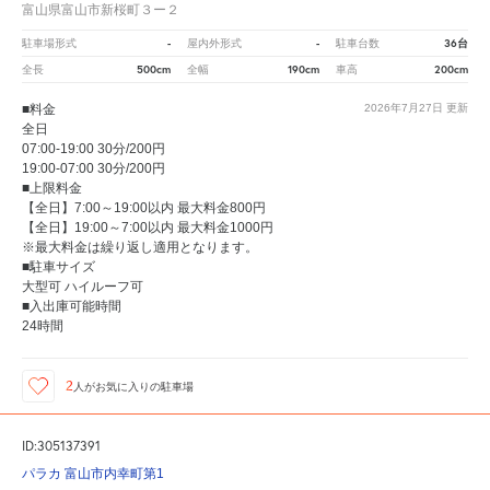
富山県富山市新桜町３ー２
-
-
36台
駐車場形式
屋内外形式
駐車台数
500cm
190cm
200cm
全長
全幅
車高
■料金
2026年7月27日
更新
全日
07:00-19:00 30分/200円
19:00-07:00 30分/200円
■上限料金
【全日】7:00～19:00以内 最大料金800円
【全日】19:00～7:00以内 最大料金1000円
※最大料金は繰り返し適用となります。
■駐車サイズ
大型可 ハイルーフ可
■入出庫可能時間
24時間
2
人が
お気に入りの駐車場
ID:305137391
パラカ 富山市内幸町第1