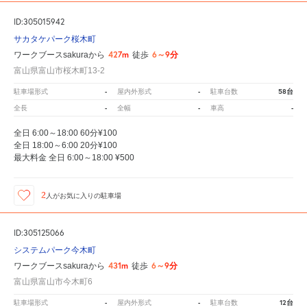
ID:305015942
サカタケパーク桜木町
427m
6～9分
ワークブースsakuraから
徒歩
富山県富山市桜木町13-2
-
-
58台
駐車場形式
屋内外形式
駐車台数
-
-
-
全長
全幅
車高
全日 6:00～18:00 60分¥100
全日 18:00～6:00 20分¥100
最大料金 全日 6:00～18:00 ¥500
2
人が
お気に入りの駐車場
ID:305125066
システムパーク今木町
431m
6～9分
ワークブースsakuraから
徒歩
富山県富山市今木町6
-
-
12台
駐車場形式
屋内外形式
駐車台数