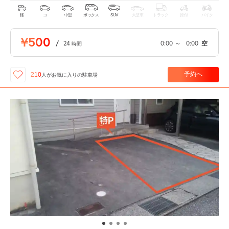
軽
コ
中型
ボックス
SUV
大型車
トラック
原付
バイク
¥500
/
24
0:00
～
0:00
空
時間
予約へ
210
人が
お気に入りの駐車場