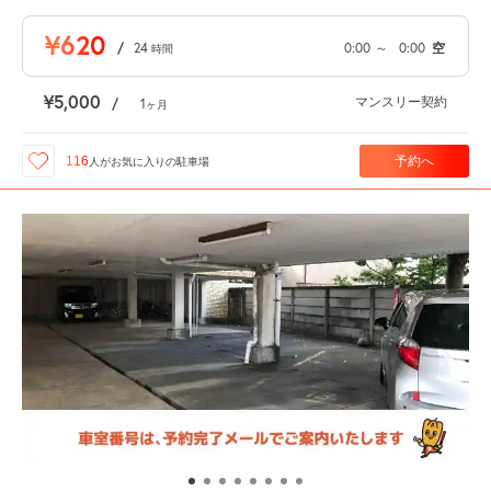
¥620
/
24
0:00
～
0:00
空
時間
¥5,000
マンスリー契約
/
1
ヶ月
予約へ
116
人が
お気に入りの駐車場