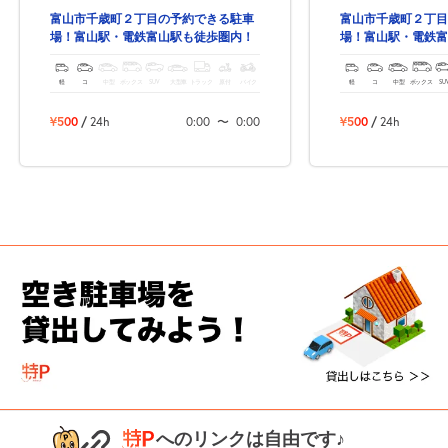
富山市千歳町２丁目の予約できる駐車
富山市千歳町２丁目
場！富山駅・電鉄富山駅も徒歩圏内！
場！富山駅・電鉄富
軽
コ
中型
ボックス
SUV
大型車
トラック
原付
バイク
軽
コ
中型
ボックス
SU
¥500
/
24h
0:00
〜
0:00
¥500
/
24h
へのリンクは自由です♪