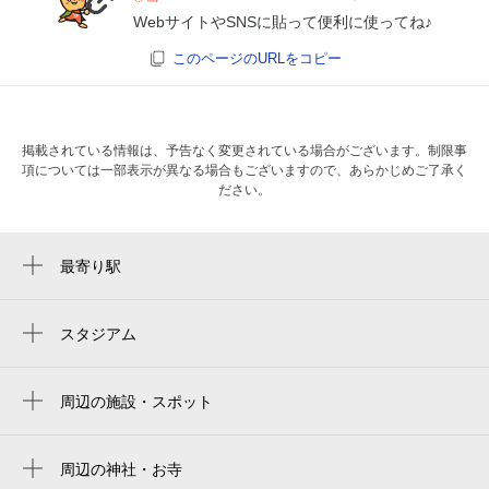
WebサイトやSNSに貼って便利に使ってね♪
このページのURLをコピー
掲載されている情報は、予告なく変更されている場合がございます。制限事
項については一部表示が異なる場合もございますので、あらかじめご了承く
ださい。
最寄り駅
桜橋駅
国際会議場前駅
スタジアム
周辺にスタジアムが見つかりませんでした。
荒町駅
周辺の施設・スポット
県庁前駅
アイザック城址公園前ビル
電気ビル前駅
富山第一ホテル写真室ワン・ステップ
周辺の神社・お寺
丸の内駅