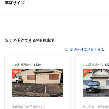
車室サイズ
近くの予約できる特P駐車場
周辺の検索結果を見る
この駐車場から
632m
この駐車場から
63
富山県富山市千歳町2-8-9
富山県富山市千歳町2-