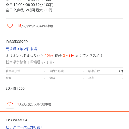
全日 19:00〜08:00 60分 100円
全日 入庫後12時間 最大800円
15
人が
お気に入りの駐車場
ID:305009250
馬場通り第２駐車場
107m
2～3分
オリオン七夕まつりから
徒歩
近くてオススメ！
栃木県宇都宮市馬場通り2丁目2
-
-
9台
駐車場形式
屋内外形式
駐車台数
-
-
-
全長
全幅
車高
20分間¥100
2
人が
お気に入りの駐車場
ID:305138004
ビッグパーク江野町第1