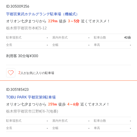
ID:305009256
宇都宮東武ホテルグランデ駐車場（機械式）
229m
3～5分
オリオン七夕まつりから
徒歩
近くてオススメ！
栃木県宇都宮市本町5-12
-
-
42台
駐車場形式
屋内外形式
駐車台数
-
-
-
全長
全幅
車高
利用客 30分毎¥300
2
人が
お気に入りの駐車場
ID:305185423
TOBU PARK 宇都宮第9駐車場
251m
4～6分
オリオン七夕まつりから
徒歩
近くてオススメ！
栃木県宇都宮市江野町6-7(地番)
-
-
-
駐車場形式
屋内外形式
駐車台数
-
-
-
全長
全幅
車高