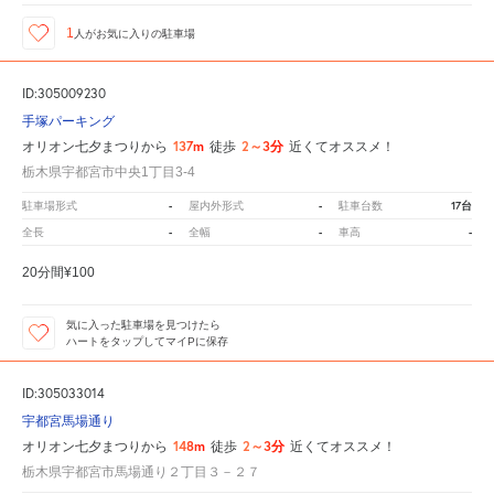
1
人が
お気に入りの駐車場
ID:305009230
手塚パーキング
137m
2～3分
オリオン七夕まつりから
徒歩
近くてオススメ！
栃木県宇都宮市中央1丁目3-4
-
-
17台
駐車場形式
屋内外形式
駐車台数
-
-
-
全長
全幅
車高
20分間¥100
気に入った駐車場を見つけたら
ハートをタップしてマイPに保存
ID:305033014
宇都宮馬場通り
148m
2～3分
オリオン七夕まつりから
徒歩
近くてオススメ！
栃木県宇都宮市馬場通り２丁目３－２７