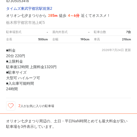
ID:305053416
タイムズ東武宇都宮駅前第2
285m
4～6分
オリオン七夕まつりから
徒歩
近くてオススメ！
栃木県宇都宮市池上町5
-
-
7台
駐車場形式
屋内外形式
駐車台数
500cm
190cm
210cm
全長
全幅
車高
■料金
2026年7月24日
更新
20分 220円
■上限料金
駐車後12時間 上限料金1320円
■駐車サイズ
大型可 ハイルーフ可
■入出庫可能時間
24時間
2
人が
お気に入りの駐車場
オリオン七夕まつり周辺の、土日・平日NaN時間とめても最大料金が安い
駐車場を3件表示しています。