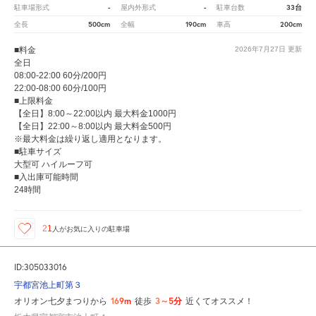
-
-
33台
駐車場形式
屋内外形式
駐車台数
500cm
190cm
200cm
全長
全幅
車高
■料金
2026年7月27日
更新
全日
08:00-22:00 60分/200円
22:00-08:00 60分/100円
■上限料金
【全日】8:00～22:00以内 最大料金1000円
【全日】22:00～8:00以内 最大料金500円
※最大料金は繰り返し適用となります。
■駐車サイズ
大型可 ハイルーフ可
■入出庫可能時間
24時間
21
人が
お気に入りの駐車場
ID:305033016
宇都宮池上町第３
169m
3～5分
オリオン七夕まつりから
徒歩
近くてオススメ！