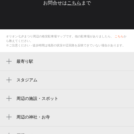
お問合せは
こちら
まで
オリオン七夕まつり
周辺の格安
駐車場
マップです。他の駐車場がありましたら、
こちら
か
ら教えてください。
※ご注意ください - 徒歩時間は地形の状況や迂回路を反映できていない場合があります。
最寄り駅
東武宇都宮駅
宇都宮駅
スタジアム
ブレックスアリーナ宇都宮
周辺の施設・スポット
jd terrace（ジェイディテラス）宇都宮オリ
オン通り
周辺の神社・お寺
オリオン通り
周辺に神社・お寺が見つかりませんでした。
宇都宮市まちづくり交流センター イエロー