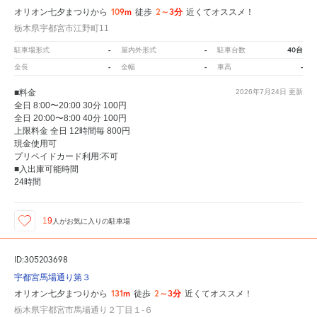
109m
2～3分
オリオン七夕まつりから
徒歩
近くてオススメ！
栃木県宇都宮市江野町11
-
-
40台
駐車場形式
屋内外形式
駐車台数
-
-
-
全長
全幅
車高
■料金
2026年7月24日
更新
全日 8:00〜20:00 30分 100円
全日 20:00〜8:00 40分 100円
上限料金 全日 12時間毎 800円
現金使用可
プリペイドカード利用:不可
■入出庫可能時間
24時間
19
人が
お気に入りの駐車場
ID:305203698
宇都宮馬場通り第３
131m
2～3分
オリオン七夕まつりから
徒歩
近くてオススメ！
栃木県宇都宮市馬場通り２丁目１‐６