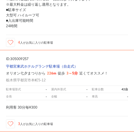
※最大料金は繰り返し適用となります。
■駐車サイズ
大型可 ハイルーフ可
■入出庫可能時間
24時間
4
人が
お気に入りの駐車場
ID:305009257
宇都宮東武ホテルグランデ駐車場（自走式）
226m
3～5分
オリオン七夕まつりから
徒歩
近くてオススメ！
栃木県宇都宮市本町5-12
-
-
42台
駐車場形式
屋内外形式
駐車台数
-
-
-
全長
全幅
車高
利用客 30分毎¥300
3
人が
お気に入りの駐車場