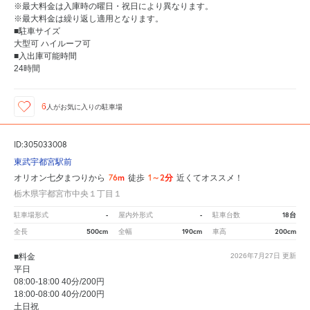
※最大料金は入庫時の曜日・祝日により異なります。
※最大料金は繰り返し適用となります。
■駐車サイズ
大型可 ハイルーフ可
■入出庫可能時間
24時間
6
人が
お気に入りの駐車場
ID:305033008
東武宇都宮駅前
76m
1～2分
オリオン七夕まつりから
徒歩
近くてオススメ！
栃木県宇都宮市中央１丁目１
-
-
18台
駐車場形式
屋内外形式
駐車台数
500cm
190cm
200cm
全長
全幅
車高
■料金
2026年7月27日
更新
平日
08:00-18:00 40分/200円
18:00-08:00 40分/200円
土日祝