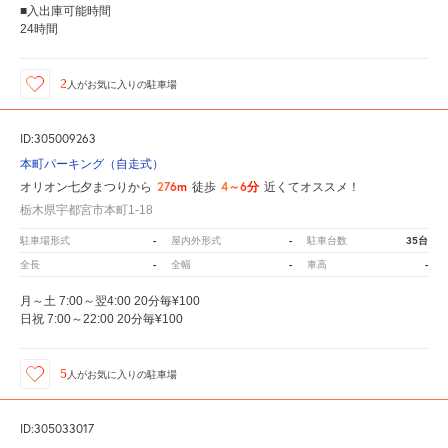
■入出庫可能時間
24時間
2
人が
お気に入りの駐車場
ID:305009263
本町パーキング（自走式）
276m
4～6分
オリオン七夕まつりから
徒歩
近くてオススメ！
栃木県宇都宮市本町1-18
-
-
35台
駐車場形式
屋内外形式
駐車台数
-
-
-
全長
全幅
車高
月～土 7:00～翌4:00 20分毎¥100
日祝 7:00～22:00 20分毎¥100
5
人が
お気に入りの駐車場
ID:305033017