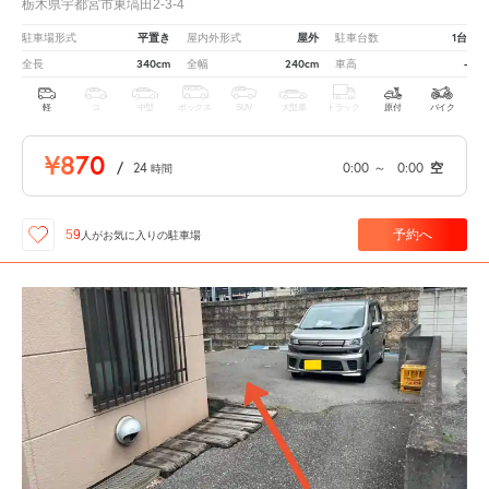
栃木県宇都宮市東塙田2-3-4
平置き
屋外
1台
駐車場形式
屋内外形式
駐車台数
340cm
240cm
-
全長
全幅
車高
軽
コ
中型
ボックス
SUV
大型車
トラック
原付
バイク
¥870
/
24
0:00
～
0:00
空
時間
予約へ
59
人が
お気に入りの駐車場