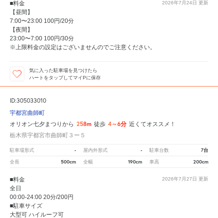
■料金
2026年7月24日
更新
【昼間】
7:00〜23:00 100円/20分
【夜間】
23:00〜7:00 100円/30分
※上限料金の設定はございませんのでご注意ください。
気に入った駐車場を見つけたら
ハートをタップしてマイPに保存
ID:305033010
宇都宮曲師町
258m
4～6分
オリオン七夕まつりから
徒歩
近くてオススメ！
栃木県宇都宮市曲師町３ー５
-
-
7台
駐車場形式
屋内外形式
駐車台数
500cm
190cm
200cm
全長
全幅
車高
■料金
2026年7月27日
更新
全日
00:00-24:00 20分/200円
■駐車サイズ
大型可 ハイルーフ可