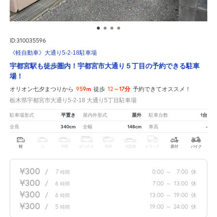
ID:310035596
《軽自動車》大通り5-2-18駐車場
宇都宮駅も徒歩圏内！宇都宮市大通り５丁目の予約できる駐車
場！
959m
12～17分
オリオン七夕まつりから
徒歩
予約できてオススメ！
栃木県宇都宮市大通り5-2-18 大通り5丁目駐車場
平置き
屋外
1台
駐車場形式
屋内外形式
駐車台数
340cm
148cm
-
全長
全幅
車高
軽
コ
中型
ボックス
SUV
大型車
トラック
原付
バイク
¥300
/
7
0:00
～
7:00
休
時間
¥300
/
6
7:00
～
13:00
休
時間
¥300
/
6
13:00
～
19:00
休
時間
¥300
/
5
19:00
～
24:00
休
時間