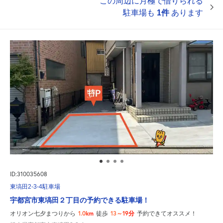
この周辺に月極で借りられる
駐車場も
1件
あります
ID:310035608
東塙田2-3-4駐車場
宇都宮市東塙田２丁目の予約できる駐車場！
1.0km
13～19分
オリオン七夕まつりから
徒歩
予約できてオススメ！