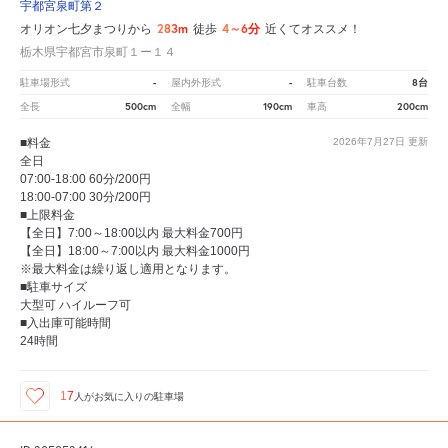
宇都宮泉町第２
283m
4～6分
オリオン七夕まつりから
徒歩
近くてオススメ！
栃木県宇都宮市泉町１ー１４
-
-
8台
駐車場形式
屋内外形式
駐車台数
500cm
190cm
200cm
全長
全幅
車高
■料金
2026年7月27日
更新
全日
07:00-18:00 60分/200円
18:00-07:00 30分/200円
■上限料金
【全日】7:00～18:00以内 最大料金700円
【全日】18:00～7:00以内 最大料金1000円
※最大料金は繰り返し適用となります。
■駐車サイズ
大型可 ハイルーフ可
■入出庫可能時間
24時間
17
人が
お気に入りの駐車場