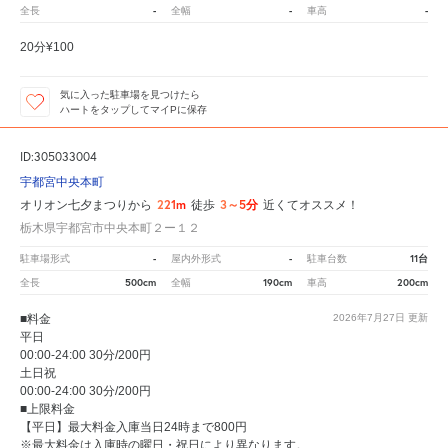
-
-
-
全長
全幅
車高
20分¥100
気に入った駐車場を見つけたら
ハートをタップしてマイPに保存
ID:305033004
宇都宮中央本町
221m
3～5分
オリオン七夕まつりから
徒歩
近くてオススメ！
栃木県宇都宮市中央本町２ー１２
-
-
11台
駐車場形式
屋内外形式
駐車台数
500cm
190cm
200cm
全長
全幅
車高
■料金
2026年7月27日
更新
平日
00:00-24:00 30分/200円
土日祝
00:00-24:00 30分/200円
■上限料金
【平日】最大料金入庫当日24時まで800円
※最大料金は入庫時の曜日・祝日により異なります。