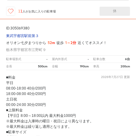
休
11
人が
お気に入りの駐車場
ID:305069380
東武宇都宮駅前第３
52m
1～2分
オリオン七夕まつりから
徒歩
近くてオススメ！
栃木県宇都宮市江野町９
-
-
6台
駐車場形式
屋内外形式
駐車台数
500cm
190cm
200cm
全長
全幅
車高
■料金
2026年7月27日
更新
平日
08:00-18:00 40分/200円
18:00-08:00 40分/200円
土日祝
00:00-24:00 30分/200円
■上限料金
【平日】8:00～18:00以内 最大料金1000円
※最大料金は入庫時の曜日・祝日により異なります。
※最大料金は繰り返し適用となります。
■駐車サイズ