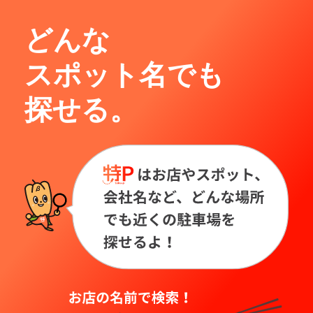
どんな
スポット名でも
探せる。