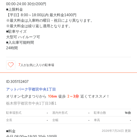
00:00-24:00 30分/200円
■上限料金
【平日】8:00～18:00以内 最大料金1400円
※最大料金は入庫時の曜日・祝日により異なります。
※最大料金は繰り返し適用となります。
■駐車サイズ
大型可 ハイルーフ可
■入出庫可能時間
24時間
7
人が
お気に入りの駐車場
ID:305152407
アットパーク宇都宮中央1丁目
106m
2～3分
オリオン七夕まつりから
徒歩
近くてオススメ！
栃木県宇都宮市中央1丁目3番1
-
-
16台
駐車場形式
屋内外形式
駐車台数
-
-
-
全長
全幅
車高
■料金
2026年7月24日
更新
全日 08:00〜19:00 20分 100円