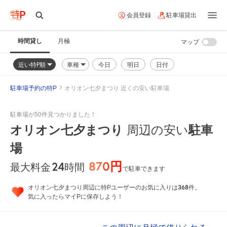
会員登録
駐車場貸出
時間貸し
月極
マップ
近い特P順
車種
今日
明日
日付
駐車場予約の特P
オリオン七夕まつり 近くの安い駐車場
駐車場が50件見つかりました！
オリオン七夕まつり
駐車
周辺の安い
場
870円
24
時間
最大料金
で駐車できます
368
オリオン七夕まつり周辺に特Pユーザーのお気に入りは
件。
気に入ったらマイPに保存しよう！