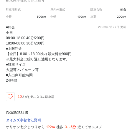
栃木県宇都宮市池上町４
-
-
81台
駐車場形式
屋内外形式
駐車台数
500cm
190cm
200cm
全長
全幅
車高
■料金
2026年7月27日
更新
全日
08:00-18:00 40分/200円
18:00-08:00 30分/200円
■上限料金
【全日】8:00～18:00以内 最大料金900円
※最大料金は繰り返し適用となります。
■駐車サイズ
大型可 ハイルーフ可
■入出庫可能時間
24時間
10
人が
お気に入りの駐車場
ID:305053415
タイムズ宇都宮江野町
192m
3～5分
オリオン七夕まつりから
徒歩
近くてオススメ！