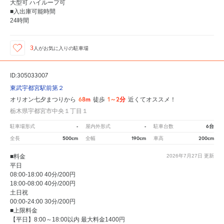
大型可 ハイルーフ可
■入出庫可能時間
24時間
3
人が
お気に入りの駐車場
ID:305033007
東武宇都宮駅前第２
68m
1～2分
オリオン七夕まつりから
徒歩
近くてオススメ！
栃木県宇都宮市中央１丁目１
-
-
6台
駐車場形式
屋内外形式
駐車台数
500cm
190cm
200cm
全長
全幅
車高
■料金
2026年7月27日
更新
平日
08:00-18:00 40分/200円
18:00-08:00 40分/200円
土日祝
00:00-24:00 30分/200円
■上限料金
【平日】8:00～18:00以内 最大料金1400円