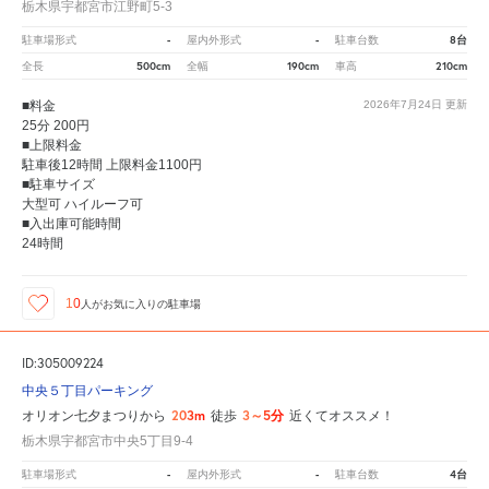
栃木県宇都宮市江野町5-3
-
-
8台
駐車場形式
屋内外形式
駐車台数
500cm
190cm
210cm
全長
全幅
車高
■料金
2026年7月24日
更新
25分 200円
■上限料金
駐車後12時間 上限料金1100円
■駐車サイズ
大型可 ハイルーフ可
■入出庫可能時間
24時間
10
人が
お気に入りの駐車場
ID:305009224
中央５丁目パーキング
203m
3～5分
オリオン七夕まつりから
徒歩
近くてオススメ！
栃木県宇都宮市中央5丁目9-4
-
-
4台
駐車場形式
屋内外形式
駐車台数