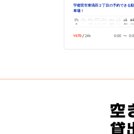
宇都宮市東塙田２丁目の予約できる
車場！
軽
コ
中型
ボックス
SUV
大型車
トラック
原付
バイ
¥870
/
24h
0:00
〜
0: