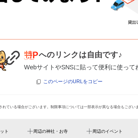
へのリンクは自由です♪
WebサイトやSNSに貼って便利に使って
このページのURLをコピー
されている場合がございます。制限事項については一部表示が異なる場合もござい
宇都宮駅
フロマージュリー・フィル
オリオン七夕まつり
ット
周辺の神社・お寺
周辺のイベント
曲師町琴平神社