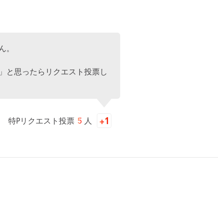
ん。
」と思ったらリクエスト投票し
特Pリクエスト投票
5
人