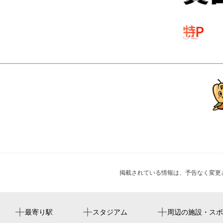
掲載されている情報は、予告なく変更
東武宇都宮駅
ブレックスアリーナ宇都宮
羅曼洞
琴平神社
オリオンジャズ 2026
最寄り駅
スタジアム
周辺の施設・スポ