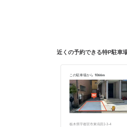
近くの予約できる特P駐車
この駐車場から
1066m
栃木県宇都宮市東塙田2-3-4