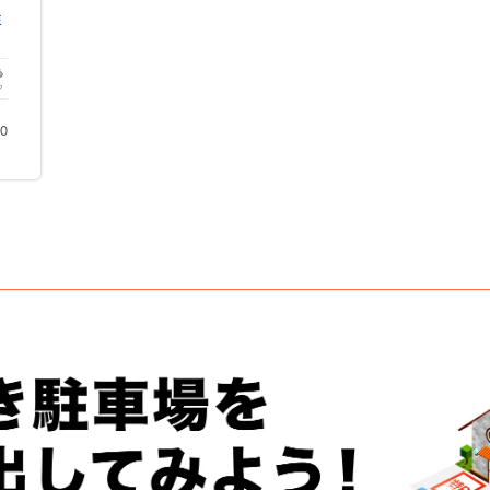
駐
ク
00