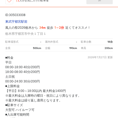
休
11
人が
お気に入りの駐車場
ID:305033008
東武宇都宮駅前
34m
1～2分
風人の祭2026栃木から
徒歩
近くてオススメ！
栃木県宇都宮市中央１丁目１
-
-
18台
駐車場形式
屋内外形式
駐車台数
500cm
190cm
200cm
全長
全幅
車高
■料金
2026年7月27日
更新
平日
08:00-18:00 40分/200円
18:00-08:00 40分/200円
土日祝
00:00-24:00 30分/200円
■上限料金
【平日】8:00～18:00以内 最大料金1400円
※最大料金は入庫時の曜日・祝日により異なります。
※最大料金は繰り返し適用となります。
■駐車サイズ
大型可 ハイルーフ可
■入出庫可能時間