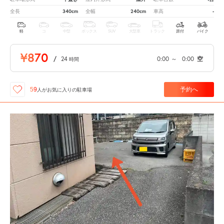
340cm
240cm
-
全長
全幅
車高
軽
コ
中型
ボックス
SUV
大型車
トラック
原付
バイク
¥870
/
24
0:00
～
0:00
空
時間
予約へ
59
人が
お気に入りの駐車場