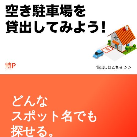
どんな
スポット名でも
探せる。