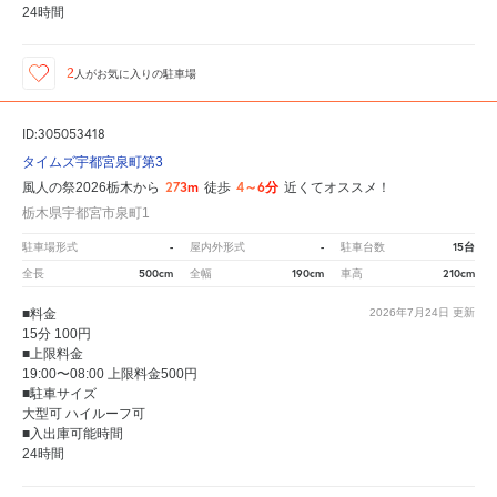
24時間
2
人が
お気に入りの駐車場
ID:305053418
タイムズ宇都宮泉町第3
273m
4～6分
風人の祭2026栃木から
徒歩
近くてオススメ！
栃木県宇都宮市泉町1
-
-
15台
駐車場形式
屋内外形式
駐車台数
500cm
190cm
210cm
全長
全幅
車高
■料金
2026年7月24日
更新
15分 100円
■上限料金
19:00〜08:00 上限料金500円
■駐車サイズ
大型可 ハイルーフ可
■入出庫可能時間
24時間