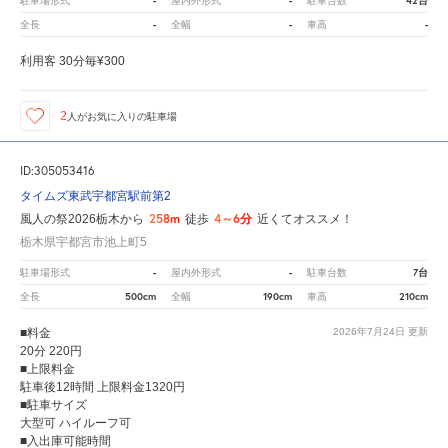
-
-
42台
駐車場形式
屋内外形式
駐車台数
-
-
-
全長
全幅
車高
利用客 30分毎¥300
2
人が
お気に入りの駐車場
ID:305053416
タイムズ東武宇都宮駅前第2
258m
4～6分
風人の祭2026栃木から
徒歩
近くてオススメ！
栃木県宇都宮市池上町5
-
-
7台
駐車場形式
屋内外形式
駐車台数
500cm
190cm
210cm
全長
全幅
車高
■料金
2026年7月24日
更新
20分 220円
■上限料金
駐車後12時間 上限料金1320円
■駐車サイズ
大型可 ハイルーフ可
■入出庫可能時間