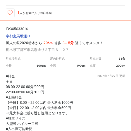
1
人が
お気に入りの駐車場
ID:305033014
宇都宮馬場通り
206m
3～5分
風人の祭2026栃木から
徒歩
近くてオススメ！
栃木県宇都宮市馬場通り２丁目３－２７
-
-
33台
駐車場形式
屋内外形式
駐車台数
500cm
190cm
200cm
全長
全幅
車高
■料金
2026年7月27日
更新
全日
08:00-22:00 60分/200円
22:00-08:00 60分/100円
■上限料金
【全日】8:00～22:00以内 最大料金1000円
【全日】22:00～8:00以内 最大料金500円
※最大料金は繰り返し適用となります。
■駐車サイズ
大型可 ハイルーフ可
■入出庫可能時間