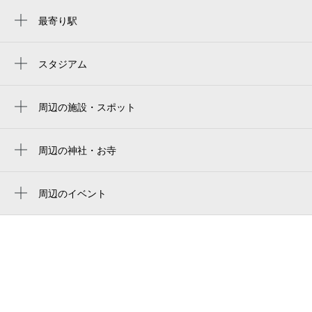
最寄り駅
東武宇都宮駅
スタジアム
ブレックスアリーナ宇都宮
周辺の施設・スポット
オリオンスクエア（宇都宮市オリオン市民
広場）
周辺の神社・お寺
やきそば安藤
カトリック松が峰教会
炉端とおでん 呼炉凪来宇都宮店
周辺のイベント
宇都宮オクトーバーフェスト Light
オリオン通り商店街
2026
プラザヒカリ
オリオン七夕まつり
松下ライフエレクトロニクス（株） 首都圏
オリオンジャズ 2026
社北関東支社
銀座ライオンビヤガーデン 東武宇都宮
宇都宮ヒカリ座1・2・3