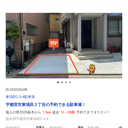
ID:310035608
東塙田2-3-4駐車場
宇都宮市東塙田２丁目の予約できる駐車場！
1.1km
14～20分
風人の祭2026栃木から
徒歩
予約できてオススメ！
栃木県宇都宮市東塙田2-3-4
平置き
屋外
1台
駐車場形式
屋内外形式
駐車台数