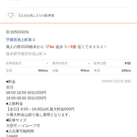
2
人が
お気に入りの駐車場
ID:305033016
宇都宮池上町第３
173m
3～5分
風人の祭2026栃木から
徒歩
近くてオススメ！
栃木県宇都宮市池上町４
-
-
81台
駐車場形式
屋内外形式
駐車台数
500cm
190cm
200cm
全長
全幅
車高
■料金
2026年7月27日
更新
全日
08:00-18:00 40分/200円
18:00-08:00 30分/200円
■上限料金
【全日】8:00～18:00以内 最大料金900円
※最大料金は繰り返し適用となります。
■駐車サイズ
大型可 ハイルーフ可
■入出庫可能時間
24時間