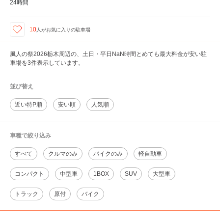
24時間
10
人が
お気に入りの駐車場
風人の祭2026栃木周辺の、土日・平日NaN時間とめても最大料金が安い駐
車場を3件表示しています。
並び替え
近い特P順
安い順
人気順
車種で絞り込み
すべて
クルマのみ
バイクのみ
軽自動車
コンパクト
中型車
1BOX
SUV
大型車
トラック
原付
バイク