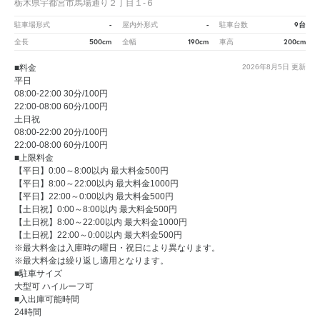
栃木県宇都宮市馬場通り２丁目１‐６
-
-
9台
駐車場形式
屋内外形式
駐車台数
500cm
190cm
200cm
全長
全幅
車高
■料金
2026年8月5日
更新
平日
08:00-22:00 30分/100円
22:00-08:00 60分/100円
土日祝
08:00-22:00 20分/100円
22:00-08:00 60分/100円
■上限料金
【平日】0:00～8:00以内 最大料金500円
【平日】8:00～22:00以内 最大料金1000円
【平日】22:00～0:00以内 最大料金500円
【土日祝】0:00～8:00以内 最大料金500円
【土日祝】8:00～22:00以内 最大料金1000円
【土日祝】22:00～0:00以内 最大料金500円
※最大料金は入庫時の曜日・祝日により異なります。
※最大料金は繰り返し適用となります。
■駐車サイズ
大型可 ハイルーフ可
■入出庫可能時間
24時間