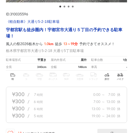
ID:310035596
《軽自動車》大通り5-2-18駐車場
宇都宮駅も徒歩圏内！宇都宮市大通り５丁目の予約できる駐車
場！
1.0km
13～19分
風人の祭2026栃木から
徒歩
予約できてオススメ！
栃木県宇都宮市大通り5-2-18 大通り5丁目駐車場
平置き
屋外
1台
駐車場形式
屋内外形式
駐車台数
340cm
148cm
-
全長
全幅
車高
軽
コ
中型
ボックス
SUV
大型車
トラック
原付
バイク
¥300
/
7
0:00
～
7:00
休
時間
¥300
/
6
7:00
～
13:00
休
時間
¥300
/
6
13:00
～
19:00
休
時間
¥300
/
5
19:00
～
24:00
休
時間