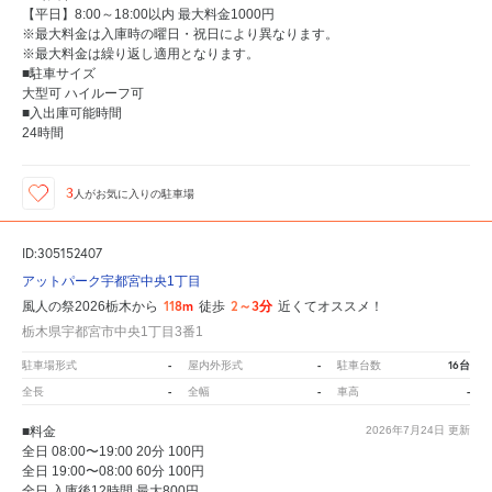
【平日】8:00～18:00以内 最大料金1000円
※最大料金は入庫時の曜日・祝日により異なります。
※最大料金は繰り返し適用となります。
■駐車サイズ
大型可 ハイルーフ可
■入出庫可能時間
24時間
3
人が
お気に入りの駐車場
ID:305152407
アットパーク宇都宮中央1丁目
118m
2～3分
風人の祭2026栃木から
徒歩
近くてオススメ！
栃木県宇都宮市中央1丁目3番1
-
-
16台
駐車場形式
屋内外形式
駐車台数
-
-
-
全長
全幅
車高
■料金
2026年7月24日
更新
全日 08:00〜19:00 20分 100円
全日 19:00〜08:00 60分 100円
全日 入庫後12時間 最大800円