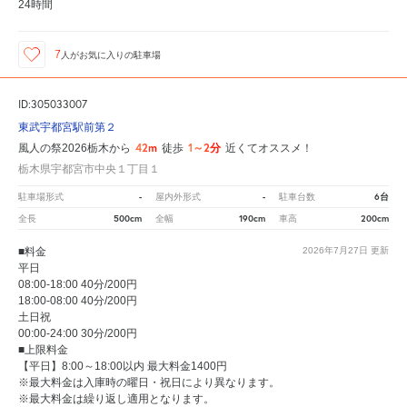
24時間
7
人が
お気に入りの駐車場
ID:305033007
東武宇都宮駅前第２
42m
1～2分
風人の祭2026栃木から
徒歩
近くてオススメ！
栃木県宇都宮市中央１丁目１
-
-
6台
駐車場形式
屋内外形式
駐車台数
500cm
190cm
200cm
全長
全幅
車高
■料金
2026年7月27日
更新
平日
08:00-18:00 40分/200円
18:00-08:00 40分/200円
土日祝
00:00-24:00 30分/200円
■上限料金
【平日】8:00～18:00以内 最大料金1400円
※最大料金は入庫時の曜日・祝日により異なります。
※最大料金は繰り返し適用となります。