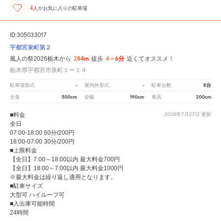
4
人が
お気に入りの駐車場
ID:305033017
宇都宮泉町第２
284m
4～6分
風人の祭2026栃木から
徒歩
近くてオススメ！
栃木県宇都宮市泉町１ー１４
-
-
8台
駐車場形式
屋内外形式
駐車台数
500cm
190cm
200cm
全長
全幅
車高
■料金
2026年7月27日
更新
全日
07:00-18:00 60分/200円
18:00-07:00 30分/200円
■上限料金
【全日】7:00～18:00以内 最大料金700円
【全日】18:00～7:00以内 最大料金1000円
※最大料金は繰り返し適用となります。
■駐車サイズ
大型可 ハイルーフ可
■入出庫可能時間
24時間