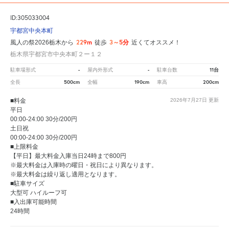
ID:305033004
宇都宮中央本町
229m
3～5分
風人の祭2026栃木から
徒歩
近くてオススメ！
栃木県宇都宮市中央本町２ー１２
-
-
11台
駐車場形式
屋内外形式
駐車台数
500cm
190cm
200cm
全長
全幅
車高
■料金
2026年7月27日
更新
平日
00:00-24:00 30分/200円
土日祝
00:00-24:00 30分/200円
■上限料金
【平日】最大料金入庫当日24時まで800円
※最大料金は入庫時の曜日・祝日により異なります。
※最大料金は繰り返し適用となります。
■駐車サイズ
大型可 ハイルーフ可
■入出庫可能時間
24時間