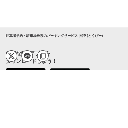
駐車場予約・駐車場検索のパーキングサービス | 特P (とくぴー)
便利な特Pアプリを
ダウンロードしよう！
ここから「インストール」して、便利な特Pアプリを
公式 X
GETしよう