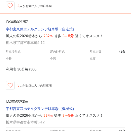
4
人が
お気に入りの駐車場
ID:305009257
宇都宮東武ホテルグランデ駐車場（自走式）
232m
3～5分
風人の祭2026栃木から
徒歩
近くてオススメ！
栃木県宇都宮市本町5-12
-
-
42台
駐車場形式
屋内外形式
駐車台数
-
-
-
全長
全幅
車高
利用客 30分毎¥300
3
人が
お気に入りの駐車場
ID:305009256
宇都宮東武ホテルグランデ駐車場（機械式）
234m
3～5分
風人の祭2026栃木から
徒歩
近くてオススメ！
栃木県宇都宮市本町5-12