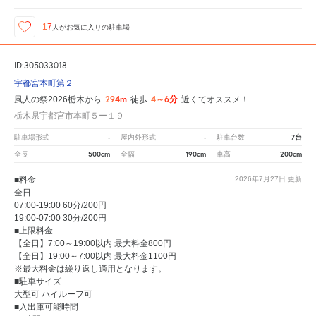
17
人が
お気に入りの駐車場
ID:305033018
宇都宮本町第２
294m
4～6分
風人の祭2026栃木から
徒歩
近くてオススメ！
栃木県宇都宮市本町５ー１９
-
-
7台
駐車場形式
屋内外形式
駐車台数
500cm
190cm
200cm
全長
全幅
車高
■料金
2026年7月27日
更新
全日
07:00-19:00 60分/200円
19:00-07:00 30分/200円
■上限料金
【全日】7:00～19:00以内 最大料金800円
【全日】19:00～7:00以内 最大料金1100円
※最大料金は繰り返し適用となります。
■駐車サイズ
大型可 ハイルーフ可
■入出庫可能時間