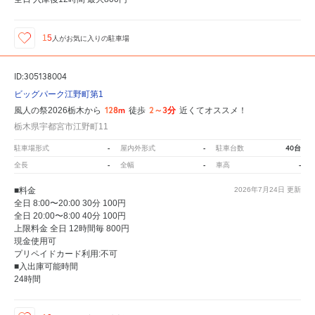
15
人が
お気に入りの駐車場
ID:305138004
ビッグパーク江野町第1
128m
2～3分
風人の祭2026栃木から
徒歩
近くてオススメ！
栃木県宇都宮市江野町11
-
-
40台
駐車場形式
屋内外形式
駐車台数
-
-
-
全長
全幅
車高
■料金
2026年7月24日
更新
全日 8:00〜20:00 30分 100円
全日 20:00〜8:00 40分 100円
上限料金 全日 12時間毎 800円
現金使用可
プリペイドカード利用:不可
■入出庫可能時間
24時間