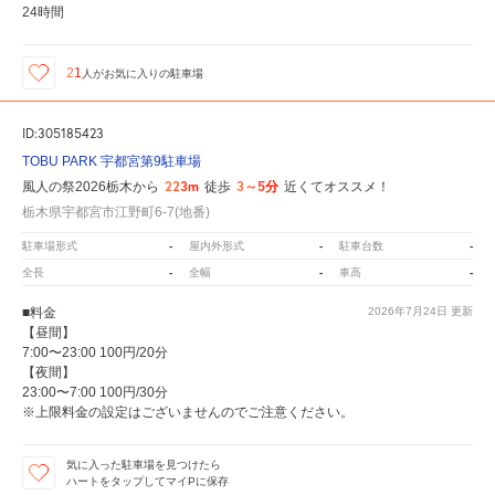
24時間
21
人が
お気に入りの駐車場
ID:305185423
TOBU PARK 宇都宮第9駐車場
223m
3～5分
風人の祭2026栃木から
徒歩
近くてオススメ！
栃木県宇都宮市江野町6-7(地番)
-
-
-
駐車場形式
屋内外形式
駐車台数
-
-
-
全長
全幅
車高
■料金
2026年7月24日
更新
【昼間】
7:00〜23:00 100円/20分
【夜間】
23:00〜7:00 100円/30分
※上限料金の設定はございませんのでご注意ください。
気に入った駐車場を見つけたら
ハートをタップしてマイPに保存