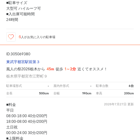
■駐車サイズ
大型可 ハイルーフ可
■入出庫可能時間
24時間
6
人が
お気に入りの駐車場
ID:305069380
東武宇都宮駅前第３
45m
1～2分
風人の祭2026栃木から
徒歩
近くてオススメ！
栃木県宇都宮市江野町９
-
-
6台
駐車場形式
屋内外形式
駐車台数
500cm
190cm
200cm
全長
全幅
車高
■料金
2026年7月27日
更新
平日
08:00-18:00 40分/200円
18:00-08:00 40分/200円
土日祝
00:00-24:00 30分/200円
■上限料金