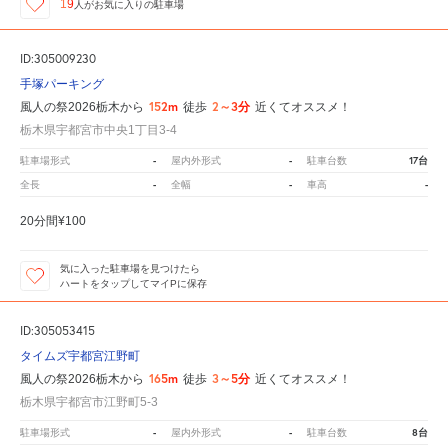
19
人が
お気に入りの駐車場
ID:305009230
手塚パーキング
152m
2～3分
風人の祭2026栃木から
徒歩
近くてオススメ！
栃木県宇都宮市中央1丁目3-4
-
-
17台
駐車場形式
屋内外形式
駐車台数
-
-
-
全長
全幅
車高
20分間¥100
気に入った駐車場を見つけたら
ハートをタップしてマイPに保存
ID:305053415
タイムズ宇都宮江野町
165m
3～5分
風人の祭2026栃木から
徒歩
近くてオススメ！
栃木県宇都宮市江野町5-3
-
-
8台
駐車場形式
屋内外形式
駐車台数