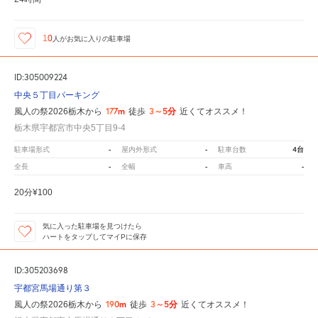
10
人が
お気に入りの駐車場
ID:305009224
中央５丁目パーキング
177m
3～5分
風人の祭2026栃木から
徒歩
近くてオススメ！
栃木県宇都宮市中央5丁目9-4
-
-
4台
駐車場形式
屋内外形式
駐車台数
-
-
-
全長
全幅
車高
20分¥100
気に入った駐車場を見つけたら
ハートをタップしてマイPに保存
ID:305203698
宇都宮馬場通り第３
190m
3～5分
風人の祭2026栃木から
徒歩
近くてオススメ！