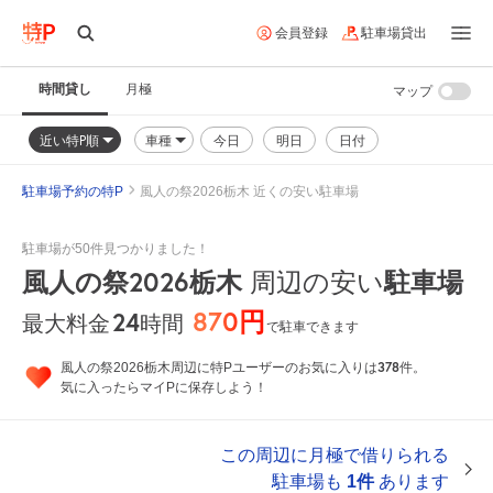
会員登録
駐車場貸出
時間貸し
月極
マップ
近い特P順
車種
今日
明日
日付
駐車場予約の特P
風人の祭2026栃木 近くの安い駐車場
駐車場が50件見つかりました！
風人の祭2026栃木
周辺の安い
駐車場
870円
24
時間
最大料金
で駐車できます
378
風人の祭2026栃木周辺に特Pユーザーのお気に入りは
件。
気に入ったらマイPに保存しよう！
この周辺に月極で借りられる
駐車場も
1件
あります