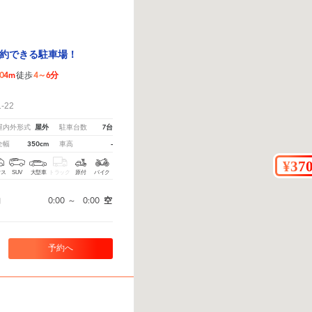
約できる駐車場！
04m
4～6分
徒歩
！
22
屋外
7台
屋内外形式
駐車台数
350cm
-
全幅
車高
クス
SUV
大型車
トラック
原付
バイク
0:00
～
0:00
空
間
予約へ