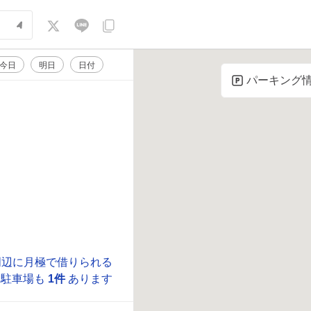
今日
明日
日付
パーキング
周辺に月極で借りられる
駐車場も
1件
あります