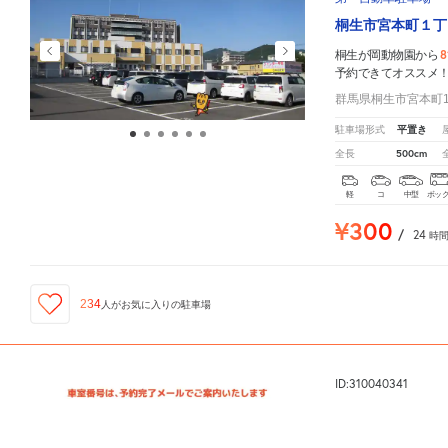
桐生市宮本町１丁
8
桐生が岡動物園から
予約できてオススメ
群馬県桐生市宮本町1
平置き
駐車場形式
500cm
全長
軽
コ
中型
ボッ
¥300
/
24
時
234
人が
お気に入りの駐車場
ID:310040341
菱町4-2165駐車場
桐生が岡動物園
周辺の格安
駐車場
マップです。他の駐車場がありましたら、
こちら
から教えて
だるま市などのイ