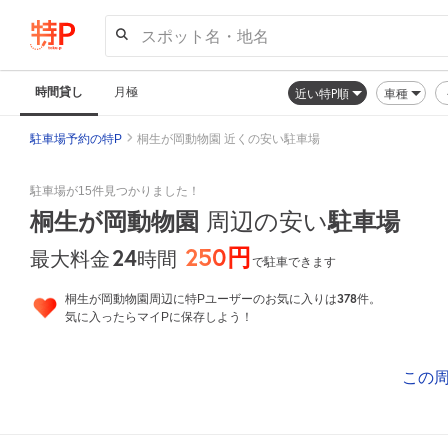
スポット名・地名
時間貸し
月極
近い特P順
車種
駐車場予約の特P
桐生が岡動物園 近くの安い駐車場
駐車場が15件見つかりました！
桐生が岡動物園
周辺の安い
駐車場
250円
24
時間
最大料金
で駐車できます
378
桐生が岡動物園周辺に特Pユーザーのお気に入りは
件。
気に入ったらマイPに保存しよう！
この