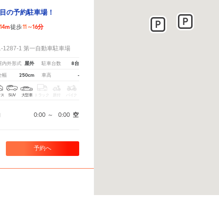
目の予約駐車場！
14m
11～16分
徒歩
！
-1287-1 第一自動車駐車場
屋外
8台
屋内外形式
駐車台数
250cm
-
全幅
車高
クス
SUV
大型車
トラック
原付
バイク
0:00
～
0:00
空
間
予約へ
ください。
※ご注意ください - 徒歩時間は地形の状況や迂回路を反映できていない場合があります。
ベントありの普門寺まで