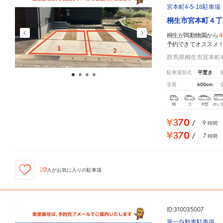
宮本町4-5-18駐車場
桐生市宮本町４丁
4
桐生が岡動物園から
予約できてオススメ
群馬県桐生市宮本町4-
平置き
駐車場形式
600cm
全長
軽
コ
中型
ボッ
¥370
/
9
時間
¥370
/
7
時間
20
人が
お気に入りの駐車場
ID:310035007
第一自動車駐車場