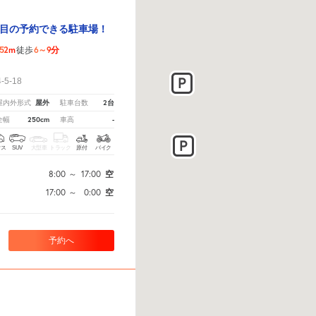
目の予約できる駐車場！
52m
6～9分
徒歩
！
5-18
屋外
2台
屋内外形式
駐車台数
250cm
-
全幅
車高
クス
SUV
大型車
トラック
原付
バイク
8:00
～
17:00
空
17:00
～
0:00
空
予約へ