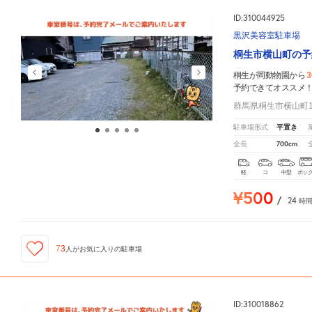
ID:310044925
黒沢美容室駐車場
桐生市横山町の予
3
桐生が岡動物園から
予約できてオススメ
群馬県桐生市横山町1-
平置き
駐車場形式
700cm
全長
軽
コ
中型
ボッ
¥500
/
24
時
73
人が
お気に入りの駐車場
ID:310018862