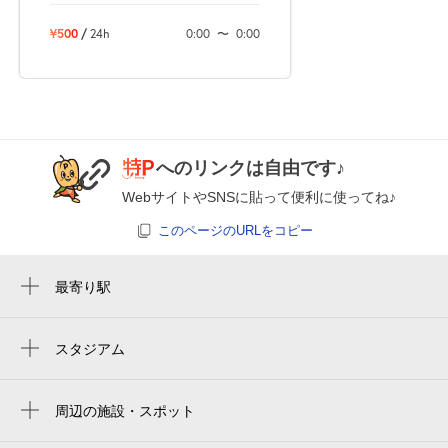
¥500
/
24h
0:00
〜
0:00
0:00～24:00
8月28日 (金)
¥250
空き1
0:00～24:00
へのリンクは自由です♪
8月29日 (土)
¥300
WebサイトやSNSに貼って便利に使ってね♪
空き1
このページのURLをコピー
0:00～24:00
8月30日 (日)
¥300
最寄り駅
空き1
周辺に最寄り駅が見つかりませんでした。
スタジアム
0:00～24:00
周辺にスタジアムが見つかりませんでした。
8月31日 (月)
¥250
空き1
周辺の施設・スポット
セレモニーホールかなざわ