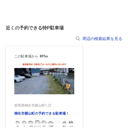
0:00～24:00
8月23日 (日)
¥300
空き1
近くの予約できる特P駐車場
0:00～24:00
8月24日 (月)
¥250
周辺の検索結果を見る
空き1
この駐車場から
891m
0:00～24:00
8月25日 (火)
¥250
空き1
0:00～24:00
8月26日 (水)
¥250
空き1
群馬県桐生市横山町1-22
桐生市横山町の予約できる駐車場！
0:00～24:00
8月27日 (木)
¥250
軽
コ
中型
ボックス
SUV
大型車
トラック
原付
バイク
空き1