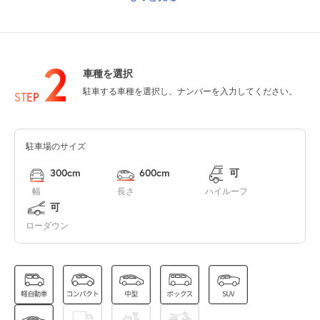
0:00～24:00
8月14日 (金)
¥250
空き1
2
車種を選択
0:00～24:00
駐車する車種を選択し、ナンバーを入力してください。
8月15日 (土)
STEP
¥300
空き1
駐車場のサイズ
0:00～24:00
8月16日 (日)
¥300
300cm
600cm
可
空き1
幅
長さ
ハイルーフ
可
0:00～24:00
ローダウン
8月17日 (月)
¥250
空き1
0:00～24:00
8月18日 (火)
¥250