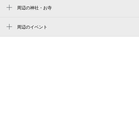
0:00～24:00
市立北公民館
9月1日 (火)
周辺の神社・お寺
¥200
養泉寺
空き1
北公民館付属施設
普門寺
周辺のイベント
桐生市北体育館
0:00～24:00
周辺にイベントが見つかりませんでした。
9月2日 (水)
¥200
山渓倶楽部
空き1
群馬県立桐生特別支援学校
ベーカリーカフェ・レンガ
0:00～24:00
9月3日 (木)
¥200
買場紗綾市
空き1
こじまフォート
0:00～24:00
原写真館（桐生市）
9月4日 (金)
¥200
天然染色研究所
空き1
無鄰館
0:00～24:00
9月5日 (土)
¥300
空き1