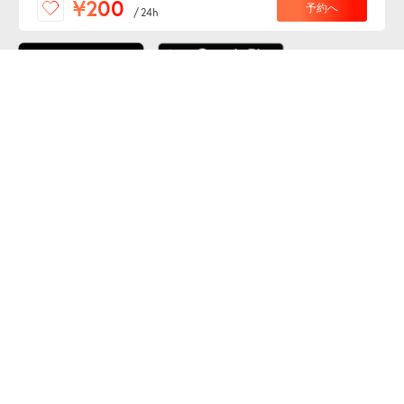
¥200
予約へ
/
24h
ダウンロードしよう！
ここから「インストール」して、便利な特Pアプリを
公式 X
GETしよう
公式 Facebook
特P
会員・利用規約
特定商取引法について
プライバシーポリシー