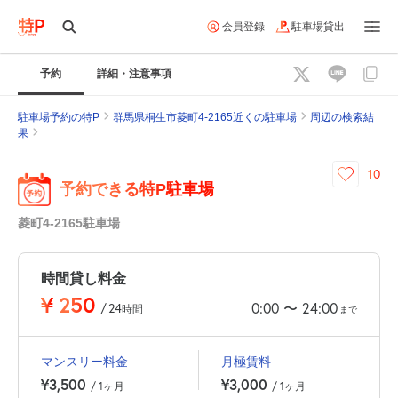
会員登録
駐車場貸出
予約
詳細・注意事項
駐車場予約の特P
群馬県桐生市菱町4-2165近くの駐車場
周辺の検索結
果
10
予約できる特P駐車場
菱町4-2165駐車場
時間貸し料金
¥
250
0:00
24:00
〜
/
24
時間
まで
マンスリー料金
月極賃料
¥3,500
¥3,000
/ 1ヶ月
/ 1ヶ月