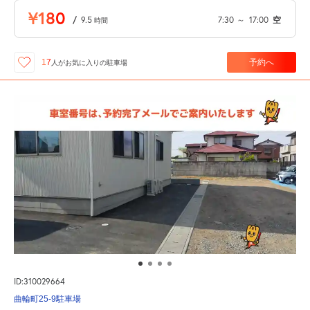
¥180
/
9.5
7:30
～
17:00
空
時間
予約へ
17
人が
お気に入りの駐車場
ID:310029664
曲輪町25-9駐車場