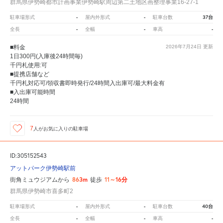
群馬県伊勢崎都市計画事業伊勢崎駅周辺第二土地区画整理事業16-27-1
-
-
37台
駐車場形式
屋内外形式
駐車台数
-
-
-
全長
全幅
車高
■料金
2026年7月24日
更新
1日300円(入庫後24時間毎)
千円札使用:可
■提携店舗など
千円札対応可/領収書即時発行/24時間入出庫可/最大料金有
■入出庫可能時間
24時間
7
人が
お気に入りの駐車場
ID:305152543
アットパーク伊勢崎駅前
863m
11～16分
街角ミュウジアムから
徒歩
群馬県伊勢崎市喜多町2
-
-
40台
駐車場形式
屋内外形式
駐車台数
-
-
-
全長
全幅
車高