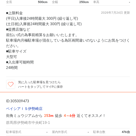
500cm
250cm
-
全長
全幅
車高
■上限料金
2026年7月24日
更新
(平日)入庫後24時間最大 300円 (繰り返し可)
(土日祝)入庫後24時間最大 300円 (繰り返し可)
■提携店舗など
前払い式の為事前精算をお願いいたします。
駐車場内月極駐車場が混在している為区画間違いのないようにお気をつけく
ださい。
■駐車サイズ
大型可
■入出庫可能時間
24時間
気に入った駐車場を見つけたら
ハートをタップしてマイPに保存
ID:305009473
ベイシアＩＳ伊勢崎店
253m
4～6分
街角ミュウジアムから
徒歩
近くてオススメ！
群馬県伊勢崎市中央町19-1
-
-
476台
駐車場形式
屋内外形式
駐車台数