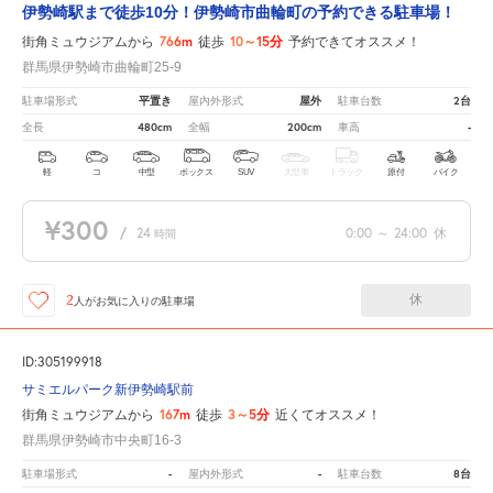
伊勢崎駅まで徒歩10分！伊勢崎市曲輪町の予約できる駐車場！
766m
10～15分
街角ミュウジアムから
徒歩
予約できてオススメ！
群馬県伊勢崎市曲輪町25-9
平置き
屋外
2台
駐車場形式
屋内外形式
駐車台数
480cm
200cm
-
全長
全幅
車高
軽
コ
中型
ボックス
SUV
大型車
トラック
原付
バイク
¥300
/
24
0:00
～
24:00
休
時間
休
2
人が
お気に入りの駐車場
ID:305199918
サミエルパーク新伊勢崎駅前
167m
3～5分
街角ミュウジアムから
徒歩
近くてオススメ！
群馬県伊勢崎市中央町16-3
-
-
8台
駐車場形式
屋内外形式
駐車台数