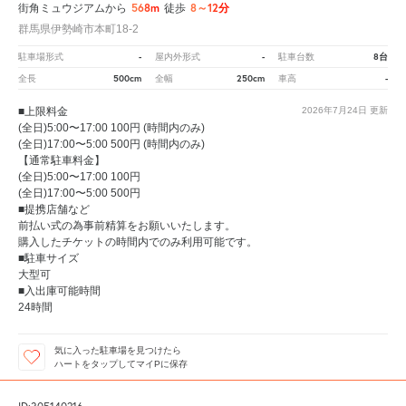
568m
8～12分
街角ミュウジアムから
徒歩
群馬県伊勢崎市本町18-2
-
-
8台
駐車場形式
屋内外形式
駐車台数
500cm
250cm
-
全長
全幅
車高
■上限料金
2026年7月24日
更新
(全日)5:00〜17:00 100円 (時間内のみ)
(全日)17:00〜5:00 500円 (時間内のみ)
【通常駐車料金】
(全日)5:00〜17:00 100円
(全日)17:00〜5:00 500円
■提携店舗など
前払い式の為事前精算をお願いいたします。
購入したチケットの時間内でのみ利用可能です。
■駐車サイズ
大型可
■入出庫可能時間
24時間
気に入った駐車場を見つけたら
ハートをタップしてマイPに保存