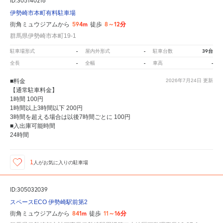
ID:305140216
伊勢崎市本町有料駐車場
594m
8～12分
街角ミュウジアムから
徒歩
群馬県伊勢崎市本町19-1
-
-
39台
駐車場形式
屋内外形式
駐車台数
-
-
-
全長
全幅
車高
■料金
2026年7月24日
更新
【通常駐車料金】
1時間 100円
1時間以上3時間以下 200円
3時間を超える場合は以後7時間ごとに 100円
■入出庫可能時間
24時間
1
人が
お気に入りの駐車場
ID:305032039
スペースECO 伊勢崎駅前第2
841m
11～16分
街角ミュウジアムから
徒歩