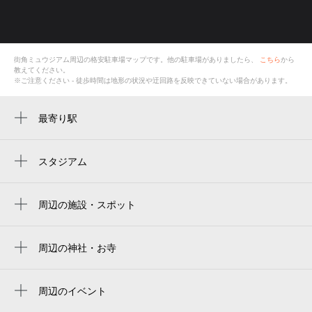
街角ミュウジアム
周辺の格安
駐車場
マップです。他の駐車場がありましたら、
こちら
から
教えてください。
※ご注意ください - 徒歩時間は地形の状況や迂回路を反映できていない場合があります。
最寄り駅
新伊勢崎駅
伊勢崎駅
スタジアム
セブンナッツスタジアム（伊勢崎市野球
場）
周辺の施設・スポット
街角ミュウジアム
ホタカ写真店
周辺の神社・お寺
周辺に神社・お寺が見つかりませんでした。
焼肉 にく奉行 伊勢崎店
周辺のイベント
北公民館
周辺にイベントが見つかりませんでした。