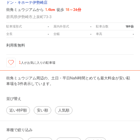
ドン・キホーテ伊勢崎店
1.4km
18～26分
街角ミュウジアムから
徒歩
群馬県伊勢崎市上泉町73-3
-
-
189台
駐車場形式
屋内外形式
駐車台数
-
-
-
全長
全幅
車高
利用客無料
1
人が
お気に入りの駐車場
街角ミュウジアム周辺の、土日・平日NaN時間とめても最大料金が安い駐
車場を3件表示しています。
並び替え
近い特P順
安い順
人気順
車種で絞り込み