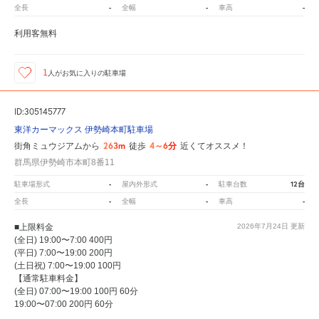
-
-
-
全長
全幅
車高
利用客無料
1
人が
お気に入りの駐車場
ID:305145777
東洋カーマックス 伊勢崎本町駐車場
263m
4～6分
街角ミュウジアムから
徒歩
近くてオススメ！
群馬県伊勢崎市本町8番11
-
-
12台
駐車場形式
屋内外形式
駐車台数
-
-
-
全長
全幅
車高
■上限料金
2026年7月24日
更新
(全日) 19:00〜7:00 400円
(平日) 7:00〜19:00 200円
(土日祝) 7:00〜19:00 100円
【通常駐車料金】
(全日) 07:00〜19:00 100円 60分
19:00〜07:00 200円 60分