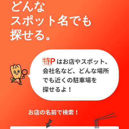
どんな
スポット名でも
探せる。