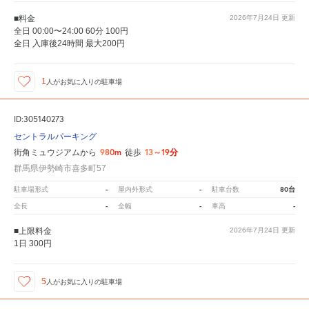
■料金
2026年7月24日
更新
全日 00:00〜24:00 60分 100円
全日 入庫後24時間 最大200円
1
人が
お気に入りの駐車場
ID:305140273
セントラルパーキング
980m
13～19分
街角ミュウジアムから
徒歩
群馬県伊勢崎市喜多町57
-
-
80台
駐車場形式
屋内外形式
駐車台数
-
-
-
全長
全幅
車高
■上限料金
2026年7月24日
更新
1日 300円
5
人が
お気に入りの駐車場