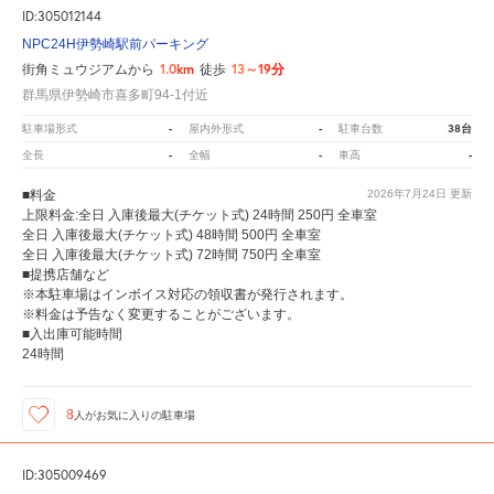
ID:305012144
NPC24H伊勢崎駅前パーキング
1.0km
13～19分
街角ミュウジアムから
徒歩
群馬県伊勢崎市喜多町94-1付近
-
-
38台
駐車場形式
屋内外形式
駐車台数
-
-
-
全長
全幅
車高
■料金
2026年7月24日
更新
上限料金:全日 入庫後最大(チケット式) 24時間 250円 全車室
全日 入庫後最大(チケット式) 48時間 500円 全車室
全日 入庫後最大(チケット式) 72時間 750円 全車室
■提携店舗など
※本駐車場はインボイス対応の領収書が発行されます。
※料金は予告なく変更することがございます。
■入出庫可能時間
24時間
8
人が
お気に入りの駐車場
ID:305009469