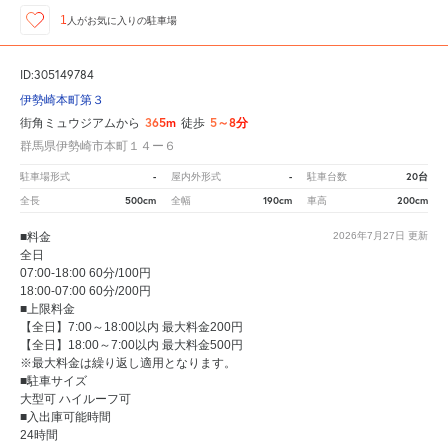
1
人が
お気に入りの駐車場
ID:305149784
伊勢崎本町第３
365m
5～8分
街角ミュウジアムから
徒歩
群馬県伊勢崎市本町１４ー６
-
-
20台
駐車場形式
屋内外形式
駐車台数
500cm
190cm
200cm
全長
全幅
車高
■料金
2026年7月27日
更新
全日
07:00-18:00 60分/100円
18:00-07:00 60分/200円
■上限料金
【全日】7:00～18:00以内 最大料金200円
【全日】18:00～7:00以内 最大料金500円
※最大料金は繰り返し適用となります。
■駐車サイズ
大型可 ハイルーフ可
■入出庫可能時間
24時間