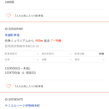
24時間
2
人が
お気に入りの駐車場
ID:305009481
幸越駐車場
483m
7～10分
街角ミュウジアムから
徒歩
群馬県伊勢崎市本町16-18
-
-
35台
駐車場形式
屋内外形式
駐車台数
-
-
-
全長
全幅
車高
1日¥500(日～木祝)
1日¥700(金･土･祝前日)
3
人が
お気に入りの駐車場
ID:305185475
サミエルパーク伊勢崎本町