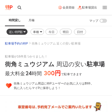
会員登録
駐車場貸出
時間貸し
月極
マップ
近い特P順
車種
今日
明日
日付
駐車場予約の特P
街角ミュウジアム 近くの安い駐車場
駐車場が16件見つかりました！
街角ミュウジアム
周辺の安い
駐車場
300円
24
時間
最大料金
で駐車できます
51
街角ミュウジアム周辺に特Pユーザーのお気に入りは
件。
気に入ったらマイPに保存しよう！