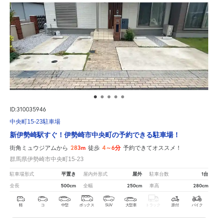
ID:310035946
中央町15-23駐車場
新伊勢崎駅すぐ！伊勢崎市中央町の予約できる駐車場！
283m
4～6分
街角ミュウジアムから
徒歩
予約できてオススメ！
群馬県伊勢崎市中央町15-23
平置き
屋外
1台
駐車場形式
屋内外形式
駐車台数
500cm
250cm
280cm
全長
全幅
車高
軽
コ
中型
ボックス
SUV
大型車
トラック
原付
バイク