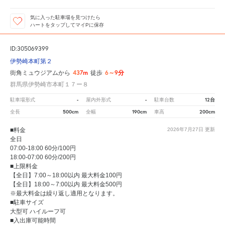
気に入った駐車場を見つけたら
ハートをタップしてマイPに保存
ID:305069399
伊勢崎本町第２
437m
6～9分
街角ミュウジアムから
徒歩
群馬県伊勢崎市本町１７ー８
-
-
12台
駐車場形式
屋内外形式
駐車台数
500cm
190cm
200cm
全長
全幅
車高
■料金
2026年7月27日
更新
全日
07:00-18:00 60分/100円
18:00-07:00 60分/200円
■上限料金
【全日】7:00～18:00以内 最大料金100円
【全日】18:00～7:00以内 最大料金500円
※最大料金は繰り返し適用となります。
■駐車サイズ
大型可 ハイルーフ可
■入出庫可能時間