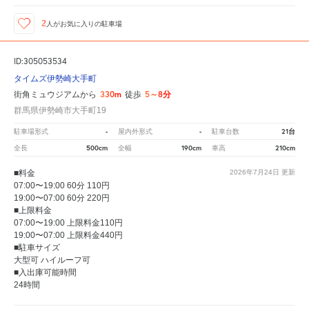
2
人が
お気に入りの駐車場
ID:305053534
タイムズ伊勢崎大手町
330m
5～8分
街角ミュウジアムから
徒歩
群馬県伊勢崎市大手町19
-
-
21台
駐車場形式
屋内外形式
駐車台数
500cm
190cm
210cm
全長
全幅
車高
■料金
2026年7月24日
更新
07:00〜19:00 60分 110円
19:00〜07:00 60分 220円
■上限料金
07:00〜19:00 上限料金110円
19:00〜07:00 上限料金440円
■駐車サイズ
大型可 ハイルーフ可
■入出庫可能時間
24時間