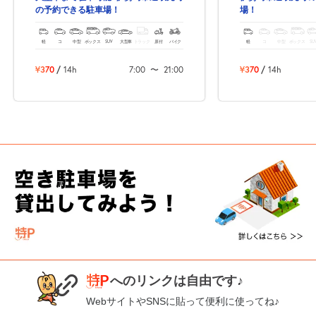
の予約できる駐車場！
場！
売上GET！
費用ゼロ
カンタン
軽
コ
中型
ボックス
SUV
大型車
トラック
原付
バイク
軽
コ
中型
ボックス
SU
¥370
/
14h
7:00
〜
21:00
¥370
/
14h
へのリンクは自由です♪
WebサイトやSNSに貼って便利に使ってね♪
次へ