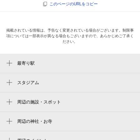
このページのURLをコピー
掲載されている情報は、予告なく変更されている場合がございます。制限事
項については一部表示が異なる場合もございますので、あらかじめご了承く
ださい。
最寄り駅
新伊勢崎駅
スタジアム
周辺にスタジアムが見つかりませんでした。
周辺の施設・スポット
鬼子母神通り
群馬県立伊勢崎興陽高等学校
周辺の神社・お寺
周辺に神社・お寺が見つかりませんでした。
okハイツ新栄