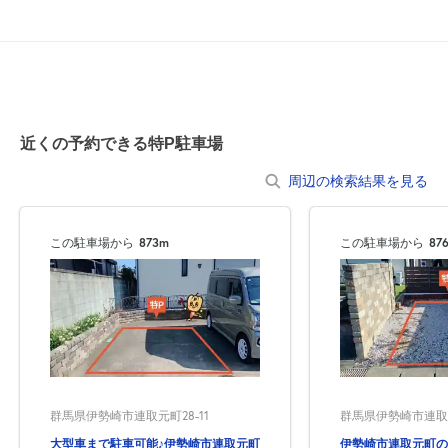
近くの予約できる特P駐車場
周辺の検索結果を見る
この駐車場から
873m
この駐車場から
87
自宅
空
駐車場
で
の
き
を
群馬県伊勢崎市連取元町28-11
群馬県伊勢崎市連取元
貸出
？
しませんか
大型車まで駐車可能♪伊勢崎市連取元町
伊勢崎市連取元町の