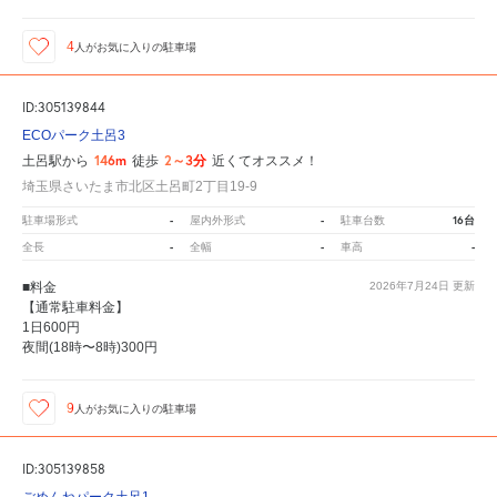
4
人が
お気に入りの駐車場
ID:305139844
ECOパーク土呂3
146m
2～3分
土呂駅から
徒歩
近くてオススメ！
埼玉県さいたま市北区土呂町2丁目19-9
-
-
16台
駐車場形式
屋内外形式
駐車台数
-
-
-
全長
全幅
車高
■料金
2026年7月24日
更新
【通常駐車料金】
1日600円
夜間(18時〜8時)300円
9
人が
お気に入りの駐車場
ID:305139858
ごめんねパーク土呂1