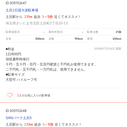
ID:305152647
土呂1日貸大栄駐車場
231m
3～5分
土呂駅から
徒歩
近くてオススメ！
埼玉県さいたま市北区土呂町2丁目20-13
-
-
21台
駐車場形式
屋内外形式
駐車台数
500cm
190cm
200cm
全長
全幅
車高
■料金
2026年7月24日
更新
1日/600円
領収書即時発行
十円・五十円・百円・五百円硬貨と千円札が使用できます。
二千円札・五千円札・一万円札は、使用できません。
■駐車サイズ
大型可 ハイルーフ可
2
人が
お気に入りの駐車場
ID:305152648
SANパーク土呂5
233m
3～5分
土呂駅から
徒歩
近くてオススメ！