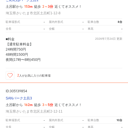
153m
2～3分
土呂駅から
徒歩
近くてオススメ！
埼玉県さいたま市北区土呂町1-12-8
-
-
8台
駐車場形式
屋内外形式
駐車台数
-
-
-
全長
全幅
車高
■料金
2026年7月24日
更新
【通常駐車料金】
24時間750円
48時間1500円
夜間(17時〜8時)450円
2
人が
お気に入りの駐車場
ID:305139854
SANパーク土呂3
162m
3～5分
土呂駅から
徒歩
近くてオススメ！
埼玉県さいたま市北区土呂町2-12-11
-
-
10台
駐車場形式
屋内外形式
駐車台数
-
-
-
全長
全幅
車高