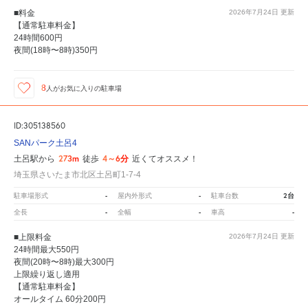
■料金
2026年7月24日
更新
【通常駐車料金】
24時間600円
夜間(18時〜8時)350円
8
人が
お気に入りの駐車場
ID:305138560
SANパーク土呂4
273m
4～6分
土呂駅から
徒歩
近くてオススメ！
埼玉県さいたま市北区土呂町1-7-4
-
-
2台
駐車場形式
屋内外形式
駐車台数
-
-
-
全長
全幅
車高
■上限料金
2026年7月24日
更新
24時間最大550円
夜間(20時〜8時)最大300円
上限繰り返し適用
【通常駐車料金】
オールタイム 60分200円