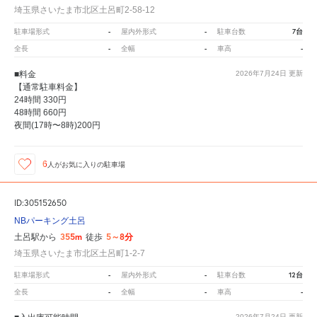
埼玉県さいたま市北区土呂町2-58-12
-
-
7台
駐車場形式
屋内外形式
駐車台数
-
-
-
全長
全幅
車高
■料金
2026年7月24日
更新
【通常駐車料金】
24時間 330円
48時間 660円
夜間(17時〜8時)200円
6
人が
お気に入りの駐車場
ID:305152650
NBパーキング土呂
355m
5～8分
土呂駅から
徒歩
埼玉県さいたま市北区土呂町1-2-7
-
-
12台
駐車場形式
屋内外形式
駐車台数
-
-
-
全長
全幅
車高
2026年7月24日
更新