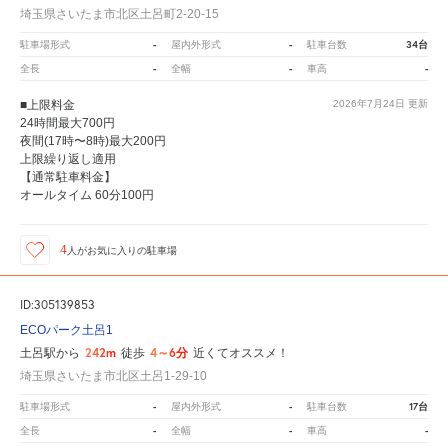
埼玉県さいたま市北区土呂町2-20-15
-
-
34台
駐車場形式
屋内外形式
駐車台数
-
-
-
全長
全幅
車高
■上限料金
2026年7月24日
更新
24時間最大700円
夜間(17時〜8時)最大200円
上限繰り返し適用
【通常駐車料金】
オールタイム 60分100円
4
人が
お気に入りの駐車場
ID:305139853
ECOパーク土呂1
242m
4～6分
土呂駅から
徒歩
近くてオススメ！
埼玉県さいたま市北区土呂1-29-10
-
-
17台
駐車場形式
屋内外形式
駐車台数
-
-
-
全長
全幅
車高