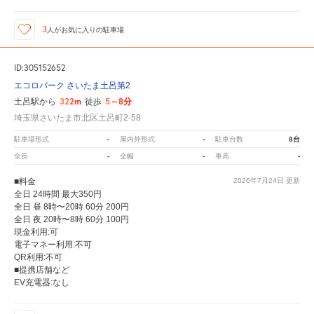
3
人が
お気に入りの駐車場
ID:305152652
エコロパーク さいたま土呂第2
322m
5～8分
土呂駅から
徒歩
埼玉県さいたま市北区土呂町2-58
-
-
8台
駐車場形式
屋内外形式
駐車台数
-
-
-
全長
全幅
車高
■料金
2026年7月24日
更新
全日 24時間 最大350円
全日 昼 8時〜20時 60分 200円
全日 夜 20時〜8時 60分 100円
現金利用:可
電子マネー利用:不可
QR利用:不可
■提携店舗など
EV充電器:なし