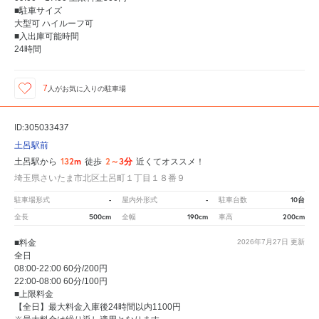
■駐車サイズ
大型可 ハイルーフ可
■入出庫可能時間
24時間
7
人が
お気に入りの駐車場
ID:305033437
土呂駅前
132m
2～3分
土呂駅から
徒歩
近くてオススメ！
埼玉県さいたま市北区土呂町１丁目１８番９
-
-
10台
駐車場形式
屋内外形式
駐車台数
500cm
190cm
200cm
全長
全幅
車高
■料金
2026年7月27日
更新
全日
08:00-22:00 60分/200円
22:00-08:00 60分/100円
■上限料金
【全日】最大料金入庫後24時間以内1100円