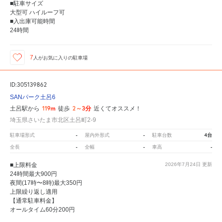
■駐車サイズ
大型可 ハイルーフ可
■入出庫可能時間
24時間
7
人が
お気に入りの駐車場
ID:305139862
SANパーク土呂6
119m
2～3分
土呂駅から
徒歩
近くてオススメ！
埼玉県さいたま市北区土呂町2-9
-
-
4台
駐車場形式
屋内外形式
駐車台数
-
-
-
全長
全幅
車高
■上限料金
2026年7月24日
更新
24時間最大900円
夜間(17時〜8時)最大350円
上限繰り返し適用
【通常駐車料金】
オールタイム60分200円