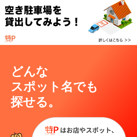
どんな
スポット名でも
探せる。