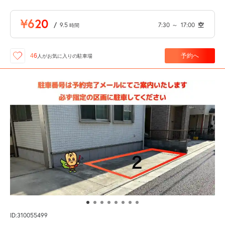
¥620
/
9.5
7:30
～
17:00
空
時間
予約へ
46
人が
お気に入りの駐車場
ID:310055499