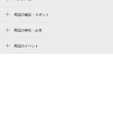
大宮公園野球場
加茂宮駅
nack5 stadium omiya
周辺の施設・スポット
東宮原駅
大宮警察署土呂駅前交番
NACK5スタジアム大宮
鉄道博物館駅
土呂駅西口タクシー乗り場
周辺の神社・お寺
stade du parc omiya
周辺に神社・お寺が見つかりませんでした。
土呂駅東口 公衆トイレ
周辺のイベント
コスモスクエア
周辺にイベントが見つかりませんでした。
土呂駅東口タクシー乗り場
シャーメゾンショップ 土呂不動産
キャンドゥ 土呂店
土呂直売所
ドラッグセイムス 土呂駅前店
星槎学園中等部大宮校
とろ駅前クリニック