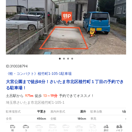
ID:310038794
《軽・コンパクト》植竹町1-105-1駐車場
大宮公園まで徒歩8分！さいたま市北区植竹町１丁目の予約でき
る駐車場！
971m
13～19分
土呂駅から
徒歩
予約できてオススメ！
埼玉県さいたま市北区植竹町1-105-1
平置き
屋外
1台
駐車場形式
屋内外形式
駐車台数
450cm
180cm
-
全長
全幅
車高
軽
コ
中型
ボックス
SUV
大型車
トラック
原付
バイク