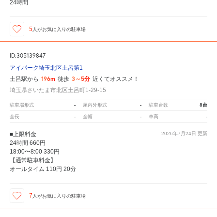
24時間
5
人が
お気に入りの駐車場
ID:305139847
アイパーク埼玉北区土呂第1
196m
3～5分
土呂駅から
徒歩
近くてオススメ！
埼玉県さいたま市北区土呂町1-29-15
-
-
8台
駐車場形式
屋内外形式
駐車台数
-
-
-
全長
全幅
車高
■上限料金
2026年7月24日
更新
24時間 660円
18:00〜8:00 330円
【通常駐車料金】
オールタイム 110円 20分
7
人が
お気に入りの駐車場