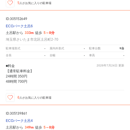
5
人が
お気に入りの駐車場
ID:305152649
ECOパーク土呂6
333m
5～8分
土呂駅から
徒歩
埼玉県さいたま市北区土呂町2-70
-
-
9台
駐車場形式
屋内外形式
駐車台数
-
-
-
全長
全幅
車高
■料金
2026年7月24日
更新
【通常駐車料金】
24時間 350円
48時間 700円
6
人が
お気に入りの駐車場
ID:305139861
ECOパーク土呂4
349m
5～8分
土呂駅から
徒歩