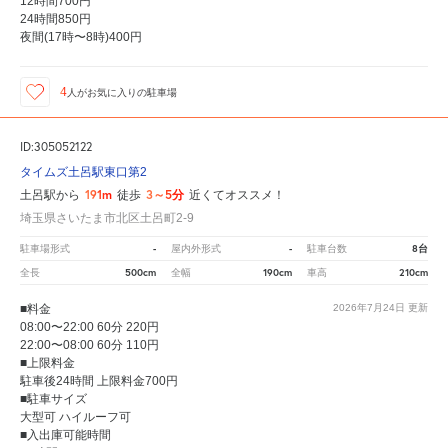
12時間700円
24時間850円
夜間(17時〜8時)400円
4
人が
お気に入りの駐車場
ID:305052122
タイムズ土呂駅東口第2
191m
3～5分
土呂駅から
徒歩
近くてオススメ！
埼玉県さいたま市北区土呂町2-9
-
-
8台
駐車場形式
屋内外形式
駐車台数
500cm
190cm
210cm
全長
全幅
車高
■料金
2026年7月24日
更新
08:00〜22:00 60分 220円
22:00〜08:00 60分 110円
■上限料金
駐車後24時間 上限料金700円
■駐車サイズ
大型可 ハイルーフ可
■入出庫可能時間