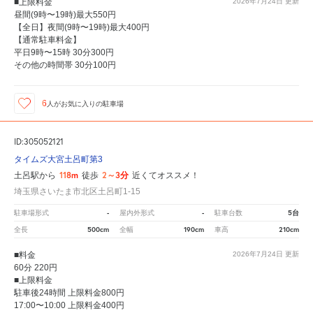
■上限料金
2026年7月24日
更新
昼間(9時〜19時)最大550円
【全日】夜間(9時〜19時)最大400円
【通常駐車料金】
平日9時〜15時 30分300円
その他の時間帯 30分100円
6
人が
お気に入りの駐車場
ID:305052121
タイムズ大宮土呂町第3
118m
2～3分
土呂駅から
徒歩
近くてオススメ！
埼玉県さいたま市北区土呂町1-15
-
-
5台
駐車場形式
屋内外形式
駐車台数
500cm
190cm
210cm
全長
全幅
車高
■料金
2026年7月24日
更新
60分 220円
■上限料金
駐車後24時間 上限料金800円
17:00〜10:00 上限料金400円