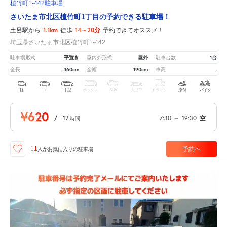
植竹町1-442駐車場
さいたま市北区植竹町1丁目の予約できる駐車場！
1.1km
14～20分
土呂駅から
徒歩
予約できてオススメ！
埼玉県さいたま市北区植竹町1-442
平置き
屋外
1台
駐車場形式
屋内外形式
駐車台数
460cm
190cm
-
全長
全幅
車高
軽
コ
中型
ボックス
SUV
大型車
トラック
原付
バイク
¥620
/
12
7:30
～
19:30
空
時間
予約へ
11
人が
お気に入りの駐車場