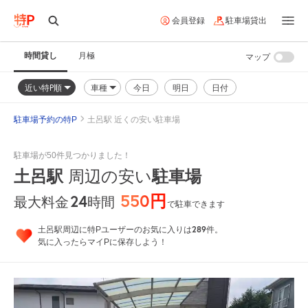
会員登録
駐車場貸出
時間貸し
月極
マップ
近い特P順
車種
今日
明日
日付
駐車場予約の特P
土呂駅 近くの安い駐車場
駐車場が50件見つかりました！
土呂駅
周辺の安い
駐車場
550円
24
時間
最大料金
で駐車できます
289
土呂駅周辺に特Pユーザーのお気に入りは
件。
気に入ったらマイPに保存しよう！