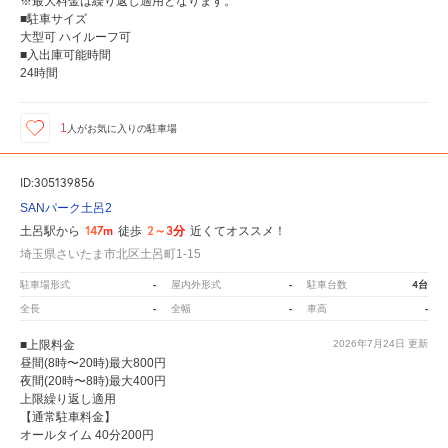
※最大料金は繰り返し適用となります。
■駐車サイズ
大型可 ハイルーフ可
■入出庫可能時間
24時間
1
人が
お気に入りの駐車場
ID:305139856
SANパーク土呂2
147m
2～3分
土呂駅から
徒歩
近くてオススメ！
埼玉県さいたま市北区土呂町1-15
-
-
4台
駐車場形式
屋内外形式
駐車台数
-
-
-
全長
全幅
車高
■上限料金
2026年7月24日
更新
昼間(8時〜20時)最大800円
夜間(20時〜8時)最大400円
上限繰り返し適用
【通常駐車料金】
オールタイム 40分200円