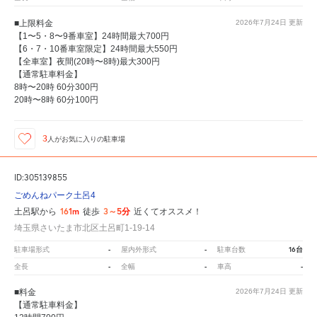
■上限料金
2026年7月24日
更新
【1〜5・8〜9番車室】24時間最大700円
【6・7・10番車室限定】24時間最大550円
【全車室】夜間(20時〜8時)最大300円
【通常駐車料金】
8時〜20時 60分300円
20時〜8時 60分100円
3
人が
お気に入りの駐車場
ID:305139855
ごめんねパーク土呂4
161m
3～5分
土呂駅から
徒歩
近くてオススメ！
埼玉県さいたま市北区土呂町1-19-14
-
-
16台
駐車場形式
屋内外形式
駐車台数
-
-
-
全長
全幅
車高
■料金
2026年7月24日
更新
【通常駐車料金】