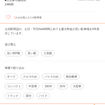
■入出庫可能時間
24時間
1
人が
お気に入りの駐車場
土呂駅周辺の、土日・平日NaN時間とめても最大料金が安い駐車場を5件表
示しています。
並び替え
近い特P順
安い順
人気順
車種で絞り込み
すべて
クルマのみ
バイクのみ
軽自動車
コンパクト
中型車
1BOX
SUV
大型車
トラック
原付
バイク