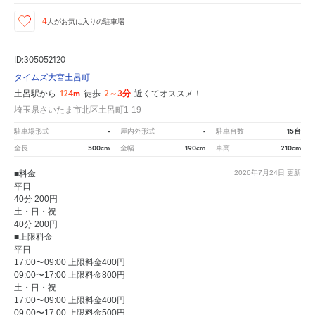
4
人が
お気に入りの駐車場
ID:305052120
タイムズ大宮土呂町
124m
2～3分
土呂駅から
徒歩
近くてオススメ！
埼玉県さいたま市北区土呂町1-19
-
-
15台
駐車場形式
屋内外形式
駐車台数
500cm
190cm
210cm
全長
全幅
車高
■料金
2026年7月24日
更新
平日
40分 200円
土・日・祝
40分 200円
■上限料金
平日
17:00〜09:00 上限料金400円
09:00〜17:00 上限料金800円
土・日・祝
17:00〜09:00 上限料金400円
09:00〜17:00 上限料金500円