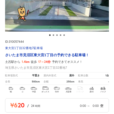
ID:310057444
東大宮1丁目32番地7駐車場
さいたま市見沼区東大宮1丁目の予約できる駐車場！
1.4km
17～24分
土呂駅から
徒歩
予約できてオススメ！
埼玉県さいたま市見沼区東大宮1丁目32番地7
平置き
屋外
1台
駐車場形式
屋内外形式
駐車台数
500cm
250cm
-
全長
全幅
車高
軽
コ
中型
ボックス
SUV
大型車
トラック
原付
バイク
¥620
/
24
0:00
～
0:00
空
時間