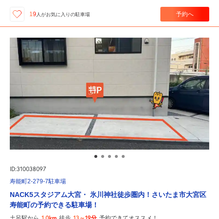
予約へ
19
人が
お気に入りの駐車場
ID:310038097
寿能町2-279-7駐車場
NACK5スタジアム大宮・ 氷川神社徒歩圏内！さいたま市大宮区
寿能町の予約できる駐車場！
1.0km
13～19分
土呂駅から
徒歩
予約できてオススメ！