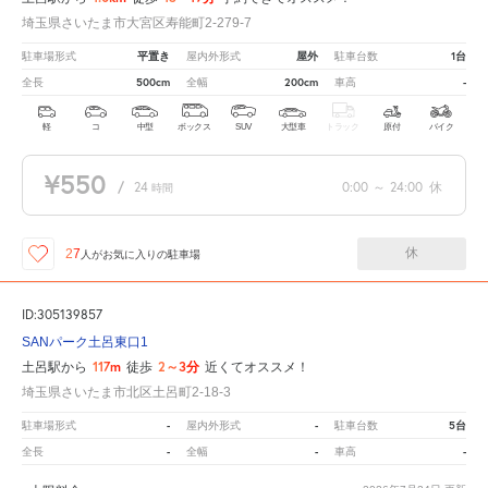
埼玉県さいたま市大宮区寿能町2-279-7
平置き
屋外
1台
駐車場形式
屋内外形式
駐車台数
500cm
200cm
-
全長
全幅
車高
軽
コ
中型
ボックス
SUV
大型車
トラック
原付
バイク
¥550
/
24
0:00
～
24:00
休
時間
休
27
人が
お気に入りの駐車場
ID:305139857
SANパーク土呂東口1
117m
2～3分
土呂駅から
徒歩
近くてオススメ！
埼玉県さいたま市北区土呂町2-18-3
-
-
5台
駐車場形式
屋内外形式
駐車台数
-
-
-
全長
全幅
車高