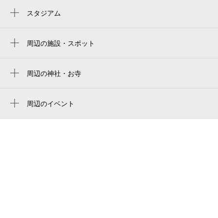
大宮公園駅
スタジアム
大宮公園野球場
nack5 stadium omiya
周辺の施設・スポット
彩愛メモリアル
NACK5スタジアム大宮
市民の森通り
周辺の神社・お寺
stade du parc omiya
周辺に神社・お寺が見つかりませんでした。
Beachスタジオ
周辺のイベント
シャーメゾンショップ 土呂不動産
周辺にイベントが見つかりませんでした。
土呂駅東口 公衆トイレ
土呂駅東口タクシー乗り場
コスモスクエア
彩の国さいたま人づくり広域連合自治人材
開発センター
土呂駅西口タクシー乗り場