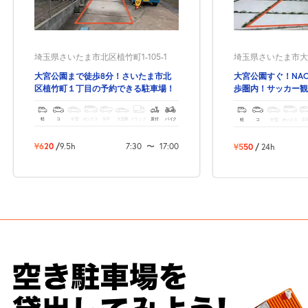
埼玉県さいたま市北区植竹町1-105-1
埼玉県さいたま市大宮区
大宮公園まで徒歩8分！さいたま市北
大宮公園すぐ！NA
区植竹町１丁目の予約できる駐車場！
歩圏内！サッカー観
軽
コ
中型
ボックス
SUV
大型車
トラック
原付
バイク
軽
コ
中型
ボックス
SU
¥620
/
9.5h
7:30
〜
17:00
¥550
/
24h