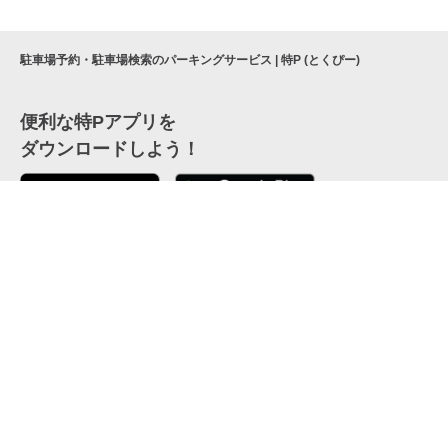
駐車場予約・駐車場検索のパーキングサービス | 特P (とくぴー)
便利な特Pアプリを
ダウンロードしよう！
ここから「インストール」して、便利な特Pアプリを
公式 X
GETしよう
公式 Facebook