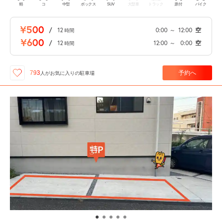
軽
コ
中型
ボックス
SUV
大型車
トラック
原付
バイク
¥500
/
12
0:00
～
12:00
空
時間
¥600
/
12
12:00
～
0:00
空
時間
予約へ
793
人が
お気に入りの駐車場