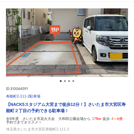
ID:310044591
寿能町2-111-2駐車場
【NACK5スタジアム大宮まで徒歩12分！】さいたま市大宮区寿
能町２丁目の予約できる駐車場！
278m
4～6分
令8年度 さいたま市花火大会 大和田公園会場から
徒歩
予約できてオススメ！
埼玉県さいたま市大宮区寿能町2-111-2