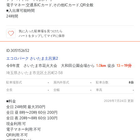
電子マネー:交通系ICカード,その他ICカード,QR全般
■入出庫可能時間
24時間
気に入った駐車場を見つけたら
ハートをタップしてマイPに保存
ID:305152652
エコロパーク さいたま土呂第2
1.0km
13～19分
令8年度 さいたま市花火大会 大和田公園会場から
徒歩
埼玉県さいたま市北区土呂町2-58
-
-
8台
駐車場形式
屋内外形式
駐車台数
-
-
-
全長
全幅
車高
■料金
2026年7月24日
更新
全日 24時間 最大350円
全日 昼 8時〜20時 60分 200円
全日 夜 20時〜8時 60分 100円
現金利用:可
電子マネー利用:不可
QR利用:不可