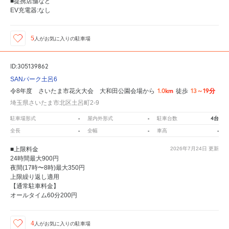
■提携店舗など
EV充電器:なし
5
人が
お気に入りの駐車場
ID:305139862
SANパーク土呂6
1.0km
13～19分
令8年度 さいたま市花火大会 大和田公園会場から
徒歩
埼玉県さいたま市北区土呂町2-9
-
-
4台
駐車場形式
屋内外形式
駐車台数
-
-
-
全長
全幅
車高
■上限料金
2026年7月24日
更新
24時間最大900円
夜間(17時〜8時)最大350円
上限繰り返し適用
【通常駐車料金】
オールタイム60分200円
4
人が
お気に入りの駐車場