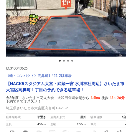
ID:310040626
《軽・コンパクト》高鼻町1-421-2駐車場
【NACK5スタジアム大宮・武蔵一宮 氷川神社周辺】さいたま市
大宮区高鼻町１丁目の予約できる駐車場！
1.4km
18～26分
令8年度 さいたま市花火大会 大和田公園会場から
徒歩
予約できてオススメ！
埼玉県さいたま市大宮区高鼻町1-421-2
平置き
屋外
1台
駐車場形式
屋内外形式
駐車台数
410cm
200cm
-
全長
全幅
車高