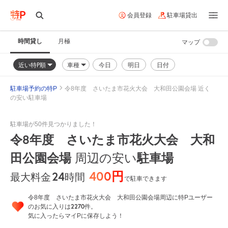
会員登録
駐車場貸出
時間貸し
月極
マップ
近い特P順
車種
今日
明日
日付
駐車場予約の特P
令8年度 さいたま市花火大会 大和田公園会場 近く
の安い駐車場
駐車場が50件見つかりました！
令8年度 さいたま市花火大会 大和
田公園会場
周辺の安い
駐車場
400円
24
時間
最大料金
で駐車できます
令8年度 さいたま市花火大会 大和田公園会場周辺に特Pユーザー
2270
のお気に入りは
件。
気に入ったらマイPに保存しよう！