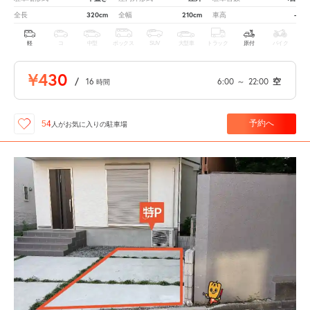
320cm
210cm
-
全長
全幅
車高
軽
コ
中型
ボックス
SUV
大型車
トラック
原付
バイク
¥430
/
16
6:00
～
22:00
空
時間
予約へ
54
人が
お気に入りの駐車場