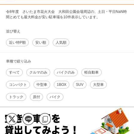
令8年度 さいたま市花火大会 大和田公園会場周辺の、土日・平日NaN時
間とめても最大料金が安い駐車場を10件表示しています。
並び替え
近い特P順
安い順
人気順
車種で絞り込み
すべて
クルマのみ
バイクのみ
軽自動車
コンパクト
中型車
1BOX
SUV
大型車
トラック
原付
バイク