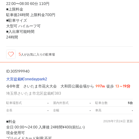
22:00〜08:00 60分 110円
■上限料金
駐車後24時間 上限料金700円
■駐車サイズ
大型可 ハイルーフ可
■入出庫可能時間
24時間
5
人が
お気に入りの駐車場
ID:305199940
大宮盆栽町onedaypark2
997m
13～19分
令8年度 さいたま市花火大会 大和田公園会場から
徒歩
埼玉県さいたま市北区盆栽町383
-
-
5台
駐車場形式
屋内外形式
駐車台数
-
-
-
全長
全幅
車高
■料金
2026年7月24日
更新
全日 00:00〜24:00 入庫後 24時間¥400(前払い)
現金使用可
プリペイドカード利用:不可