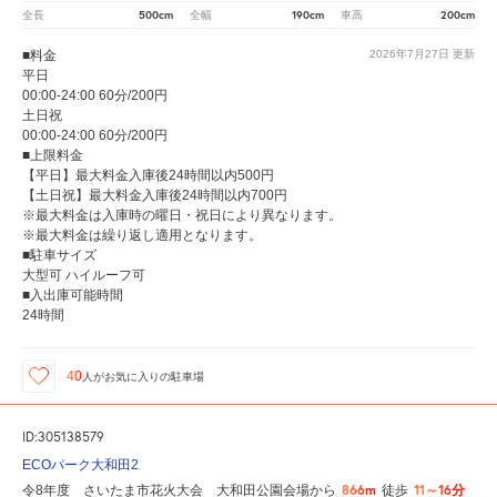
500cm
190cm
200cm
全長
全幅
車高
■料金
2026年7月27日
更新
平日
00:00-24:00 60分/200円
土日祝
00:00-24:00 60分/200円
■上限料金
【平日】最大料金入庫後24時間以内500円
【土日祝】最大料金入庫後24時間以内700円
※最大料金は入庫時の曜日・祝日により異なります。
※最大料金は繰り返し適用となります。
■駐車サイズ
大型可 ハイルーフ可
■入出庫可能時間
24時間
40
人が
お気に入りの駐車場
ID:305138579
ECOパーク大和田2
866m
11～16分
令8年度 さいたま市花火大会 大和田公園会場から
徒歩