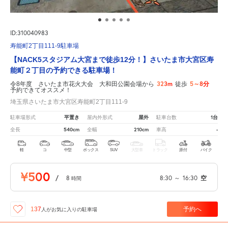
ID:310040983
寿能町2丁目111-9駐車場
【NACK5スタジアム大宮まで徒歩12分！】さいたま市大宮区寿
能町２丁目の予約できる駐車場！
323m
5～8分
令8年度 さいたま市花火大会 大和田公園会場から
徒歩
予約できてオススメ！
埼玉県さいたま市大宮区寿能町2丁目111-9
平置き
屋外
1台
駐車場形式
屋内外形式
駐車台数
540cm
210cm
-
全長
全幅
車高
軽
コ
中型
ボックス
SUV
大型車
トラック
原付
バイク
¥500
/
8
8:30
～
16:30
空
時間
予約へ
137
人が
お気に入りの駐車場