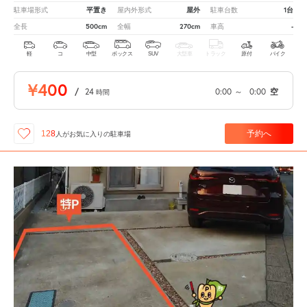
平置き
屋外
1台
駐車場形式
屋内外形式
駐車台数
500cm
270cm
-
全長
全幅
車高
軽
コ
中型
ボックス
SUV
大型車
トラック
原付
バイク
¥400
/
24
0:00
～
0:00
空
時間
予約へ
128
人が
お気に入りの駐車場