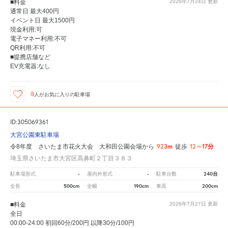
■料金
2026年7月24日
更新
通常日 最大400円
イベント日 最大1500円
現金利用:可
電子マネー利用:不可
QR利用:不可
■提携店舗など
EV充電器:なし
8
人が
お気に入りの駐車場
ID:305069361
大宮公園東駐車場
923m
12～17分
令8年度 さいたま市花火大会 大和田公園会場から
徒歩
埼玉県さいたま市大宮区高鼻町２丁目３８３
-
-
240台
駐車場形式
屋内外形式
駐車台数
500cm
190cm
200cm
全長
全幅
車高
■料金
2026年7月27日
更新
全日
00:00-24:00 初回60分/200円 以降30分/100円