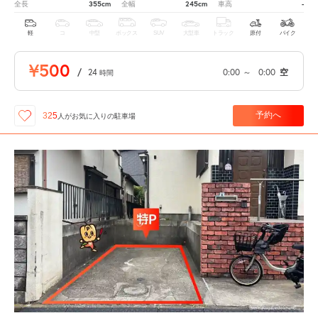
355cm
245cm
-
全長
全幅
車高
軽
コ
中型
ボックス
SUV
大型車
トラック
原付
バイク
¥500
/
24
0:00
～
0:00
空
時間
予約へ
325
人が
お気に入りの駐車場