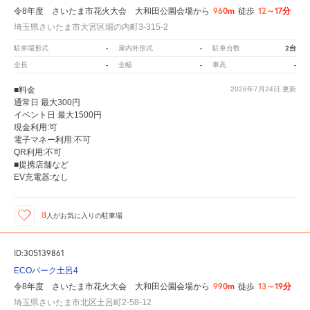
960m
12～17分
令8年度 さいたま市花火大会 大和田公園会場から
徒歩
埼玉県さいたま市大宮区堀の内町3-315-2
-
-
2台
駐車場形式
屋内外形式
駐車台数
-
-
-
全長
全幅
車高
■料金
2026年7月24日
更新
通常日 最大300円
イベント日 最大1500円
現金利用:可
電子マネー利用:不可
QR利用:不可
■提携店舗など
EV充電器:なし
8
人が
お気に入りの駐車場
ID:305139861
ECOパーク土呂4
990m
13～19分
令8年度 さいたま市花火大会 大和田公園会場から
徒歩
埼玉県さいたま市北区土呂町2-58-12