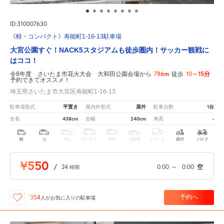
ID:310007630
《軽・コンパクト》寿能町1-16-13駐車場
大宮公園すぐ！NACK5スタジアムも徒歩圏内！サッカー観戦に
はココ！
786m
10～15分
令8年度 さいたま市花火大会 大和田公園会場から
徒歩
予約できてオススメ！
埼玉県さいたま市大宮区寿能町1-16-13
平置き
屋外
1台
駐車場形式
屋内外形式
駐車台数
438cm
240cm
-
全長
全幅
車高
軽
コ
中型
ボックス
SUV
大型車
トラック
原付
バイク
¥550
/
24
0:00
～
0:00
空
時間
予約へ
354
人が
お気に入りの駐車場