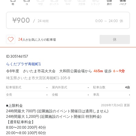
軽
コ
中型
ボックス
SUV
大型車
トラック
原付
バイク
¥900
/
24
0:00
～
24:00
休
時間
休
24
人が
お気に入りの駐車場
ID:305146157
らくだプラザ寿能町1
465m
6～9分
令8年度 さいたま市花火大会 大和田公園会場から
徒歩
埼玉県さいたま市大宮区寿能町1-105-9
-
-
4台
駐車場形式
屋内外形式
駐車台数
-
-
-
全長
全幅
車高
■上限料金
2026年7月24日
更新
24時間最大 700円 (近隣施設のイベント開催日は適用しません)
24時間最大 1,200円 (近隣施設のイベント開催日 特別料金)
【通常駐車料金】
8:00〜20:00 200円 40分
20:00〜8:00 100円 60分