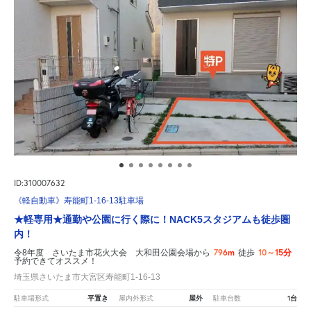
ID:310007632
《軽自動車》寿能町1-16-13駐車場
★軽専用★通勤や公園に行く際に！NACK5スタジアムも徒歩圏
内！
796m
10～15分
令8年度 さいたま市花火大会 大和田公園会場から
徒歩
予約できてオススメ！
埼玉県さいたま市大宮区寿能町1-16-13
平置き
屋外
1台
駐車場形式
屋内外形式
駐車台数