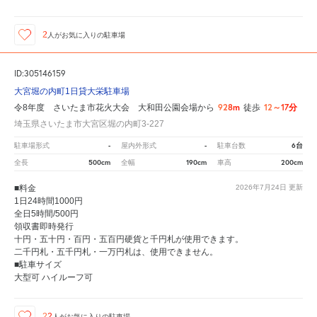
2
人が
お気に入りの駐車場
ID:305146159
大宮堀の内町1日貸大栄駐車場
928m
12～17分
令8年度 さいたま市花火大会 大和田公園会場から
徒歩
埼玉県さいたま市大宮区堀の内町3-227
-
-
6台
駐車場形式
屋内外形式
駐車台数
500cm
190cm
200cm
全長
全幅
車高
■料金
2026年7月24日
更新
1日24時間1000円
全日5時間/500円
領収書即時発行
十円・五十円・百円・五百円硬貨と千円札が使用できます。
二千円札・五千円札・一万円札は、使用できません。
■駐車サイズ
大型可 ハイルーフ可
22
人が
お気に入りの駐車場