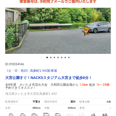
ID:310034146
《土・日・祝日》高鼻町1-442駐車場
大宮公園すぐ！NACK5スタジアム大宮まで徒歩8分！
1.3km
16～23分
令8年度 さいたま市花火大会 大和田公園会場から
徒歩
予約できてオススメ！
埼玉県さいたま市大宮区高鼻町1-442
平置き
屋外
6台
駐車場形式
屋内外形式
駐車台数
480cm
200cm
-
全長
全幅
車高