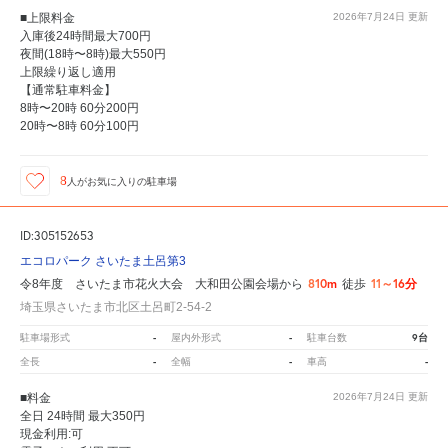
■上限料金
2026年7月24日
更新
入庫後24時間最大700円
夜間(18時〜8時)最大550円
上限繰り返し適用
【通常駐車料金】
8時〜20時 60分200円
20時〜8時 60分100円
8
人が
お気に入りの駐車場
ID:305152653
エコロパーク さいたま土呂第3
810m
11～16分
令8年度 さいたま市花火大会 大和田公園会場から
徒歩
埼玉県さいたま市北区土呂町2-54-2
-
-
9台
駐車場形式
屋内外形式
駐車台数
-
-
-
全長
全幅
車高
■料金
2026年7月24日
更新
全日 24時間 最大350円
現金利用:可