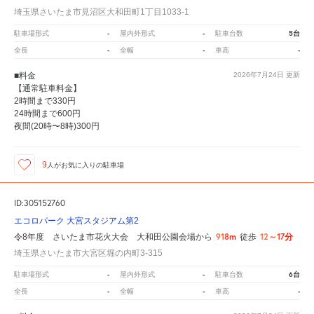
埼玉県さいたま市見沼区大和田町1丁目1033-1
-
-
5台
駐車場形式
屋内外形式
駐車台数
-
-
-
全長
全幅
車高
■料金
2026年7月24日
更新
【通常駐車料金】
2時間まで330円
24時間まで600円
夜間(20時〜8時)300円
9
人が
お気に入りの駐車場
ID:305152760
エコロパーク 大宮スタジアム第2
918m
12～17分
令8年度 さいたま市花火大会 大和田公園会場から
徒歩
埼玉県さいたま市大宮区堀の内町3-315
-
-
6台
駐車場形式
屋内外形式
駐車台数
-
-
-
全長
全幅
車高