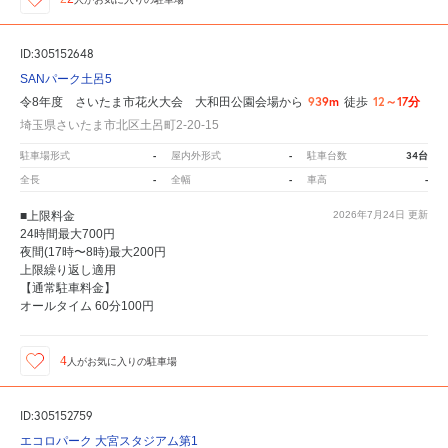
ID:305152648
SANパーク土呂5
939m
12～17分
令8年度 さいたま市花火大会 大和田公園会場から
徒歩
埼玉県さいたま市北区土呂町2-20-15
-
-
34台
駐車場形式
屋内外形式
駐車台数
-
-
-
全長
全幅
車高
■上限料金
2026年7月24日
更新
24時間最大700円
夜間(17時〜8時)最大200円
上限繰り返し適用
【通常駐車料金】
オールタイム 60分100円
4
人が
お気に入りの駐車場
ID:305152759
エコロパーク 大宮スタジアム第1