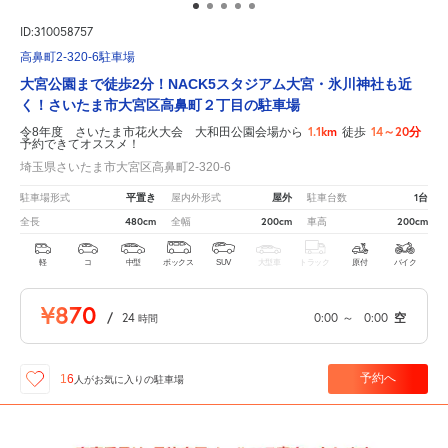
ID:310058757
高鼻町2-320-6駐車場
大宮公園まで徒歩2分！NACK5スタジアム大宮・氷川神社も近
く！さいたま市大宮区高鼻町２丁目の駐車場
1.1km
14～20分
令8年度 さいたま市花火大会 大和田公園会場から
徒歩
予約できてオススメ！
埼玉県さいたま市大宮区高鼻町2-320-6
平置き
屋外
1台
駐車場形式
屋内外形式
駐車台数
480cm
200cm
200cm
全長
全幅
車高
軽
コ
中型
ボックス
SUV
大型車
トラック
原付
バイク
¥870
/
24
0:00
～
0:00
空
時間
予約へ
16
人が
お気に入りの駐車場