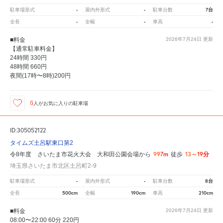
-
-
7台
駐車場形式
屋内外形式
駐車台数
-
-
-
全長
全幅
車高
■料金
2026年7月24日
更新
【通常駐車料金】
24時間 330円
48時間 660円
夜間(17時〜8時)200円
6
人が
お気に入りの駐車場
ID:305052122
タイムズ土呂駅東口第2
997m
13～19分
令8年度 さいたま市花火大会 大和田公園会場から
徒歩
埼玉県さいたま市北区土呂町2-9
-
-
8台
駐車場形式
屋内外形式
駐車台数
500cm
190cm
210cm
全長
全幅
車高
■料金
2026年7月24日
更新
08:00〜22:00 60分 220円