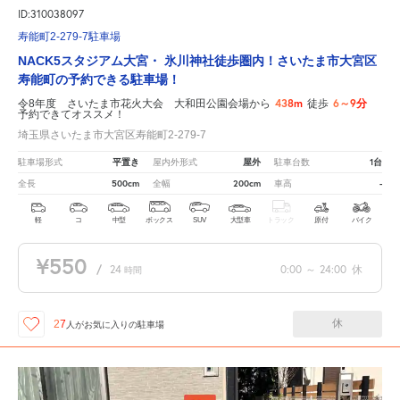
ID:310038097
寿能町2-279-7駐車場
NACK5スタジアム大宮・ 氷川神社徒歩圏内！さいたま市大宮区
寿能町の予約できる駐車場！
438m
6～9分
令8年度 さいたま市花火大会 大和田公園会場から
徒歩
予約できてオススメ！
埼玉県さいたま市大宮区寿能町2-279-7
平置き
屋外
1台
駐車場形式
屋内外形式
駐車台数
500cm
200cm
-
全長
全幅
車高
軽
コ
中型
ボックス
SUV
大型車
トラック
原付
バイク
¥550
/
24
0:00
～
24:00
休
時間
休
27
人が
お気に入りの駐車場