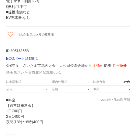
電子マネー利用:不可
QR利用:不可
■提携店舗など
EV充電器:なし
3
人が
お気に入りの駐車場
ID:305138558
ECOパーク盆栽町1
841m
11～16分
令8年度 さいたま市花火大会 大和田公園会場から
徒歩
埼玉県さいたま市北区盆栽町65-1
-
-
49台
駐車場形式
屋内外形式
駐車台数
-
-
-
全長
全幅
車高
■料金
2026年7月24日
更新
【通常駐車料金】
1日700円
2日1400円
夜間(18時〜8時)400円