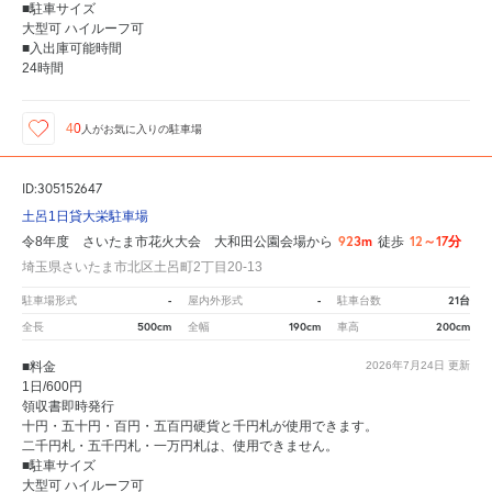
■駐車サイズ
大型可 ハイルーフ可
■入出庫可能時間
24時間
40
人が
お気に入りの駐車場
ID:305152647
土呂1日貸大栄駐車場
923m
12～17分
令8年度 さいたま市花火大会 大和田公園会場から
徒歩
埼玉県さいたま市北区土呂町2丁目20-13
-
-
21台
駐車場形式
屋内外形式
駐車台数
500cm
190cm
200cm
全長
全幅
車高
■料金
2026年7月24日
更新
1日/600円
領収書即時発行
十円・五十円・百円・五百円硬貨と千円札が使用できます。
二千円札・五千円札・一万円札は、使用できません。
■駐車サイズ
大型可 ハイルーフ可