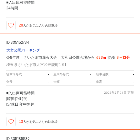
■入出庫可能時間
24時間
20
人が
お気に入りの駐車場
ID:305152734
大宮公園パーキング
623m
8～12分
令8年度 さいたま市花火大会 大和田公園会場から
徒歩
埼玉県さいたま市大宮区寿能町1-61
-
-
-
駐車場形式
屋内外形式
駐車台数
-
-
-
全長
全幅
車高
■入出庫可能時間
2026年7月24日
更新
[時間]24時間
[定休日]年中無休
13
人が
お気に入りの駐車場
ID:305185539