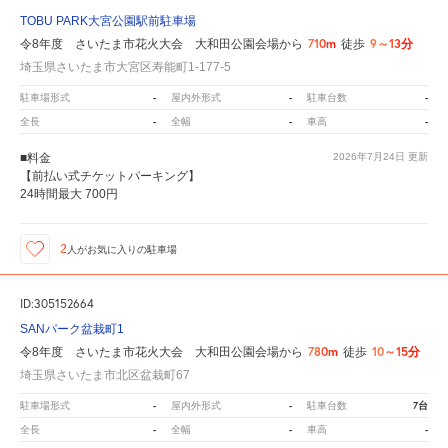
TOBU PARK大宮公園駅前駐車場
710m
9～13分
令8年度 さいたま市花火大会 大和田公園会場から
徒歩
埼玉県さいたま市大宮区寿能町1-177-5
-
-
-
駐車場形式
屋内外形式
駐車台数
-
-
-
全長
全幅
車高
■料金
2026年7月24日
更新
【前払い式チケットパーキング】
24時間最大 700円
2
人が
お気に入りの駐車場
ID:305152664
SANパーク盆栽町1
780m
10～15分
令8年度 さいたま市花火大会 大和田公園会場から
徒歩
埼玉県さいたま市北区盆栽町67
-
-
7台
駐車場形式
屋内外形式
駐車台数
-
-
-
全長
全幅
車高