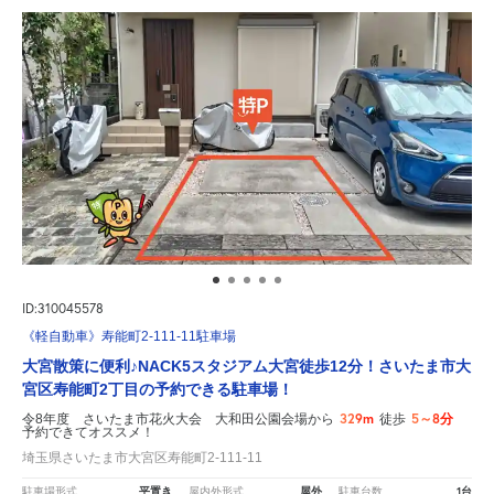
ID:310045578
《軽自動車》寿能町2-111-11駐車場
大宮散策に便利♪NACK5スタジアム大宮徒歩12分！さいたま市大
宮区寿能町2丁目の予約できる駐車場！
329m
5～8分
令8年度 さいたま市花火大会 大和田公園会場から
徒歩
予約できてオススメ！
埼玉県さいたま市大宮区寿能町2-111-11
平置き
屋外
1台
駐車場形式
屋内外形式
駐車台数