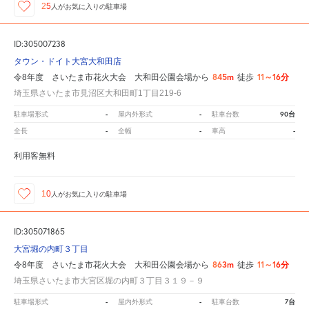
25
人が
お気に入りの駐車場
ID:305007238
タウン・ドイト大宮大和田店
845m
11～16分
令8年度 さいたま市花火大会 大和田公園会場から
徒歩
埼玉県さいたま市見沼区大和田町1丁目219-6
-
-
90台
駐車場形式
屋内外形式
駐車台数
-
-
-
全長
全幅
車高
利用客無料
10
人が
お気に入りの駐車場
ID:305071865
大宮堀の内町３丁目
863m
11～16分
令8年度 さいたま市花火大会 大和田公園会場から
徒歩
埼玉県さいたま市大宮区堀の内町３丁目３１９－９
-
-
7台
駐車場形式
屋内外形式
駐車台数