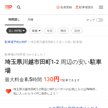
会員登録
駐車場貸出
時間貸し
月極
マップ
近い特P順
車種
今日
明日
日付
駐車場予約の特P
埼玉県川越市田町1-2 近くの安い駐車場
駐車場が50件見つかりました！
埼玉県川越市田町1-2
駐車
周辺の安い
場
130円
8.5
時間
最大料金
で駐車できます
7696
埼玉県川越市田町1-2周辺に特Pユーザーのお気に入りは
件。
気に入ったらマイPに保存しよう！