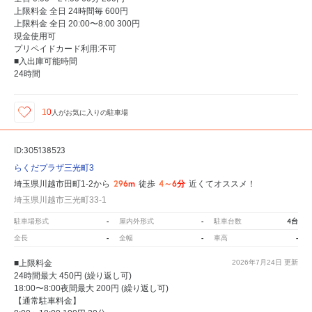
上限料金 全日 24時間毎 600円
上限料金 全日 20:00〜8:00 300円
現金使用可
プリペイドカード利用:不可
■入出庫可能時間
24時間
10
人が
お気に入りの駐車場
ID:305138523
らくだプラザ三光町3
296m
4～6分
埼玉県川越市田町1-2から
徒歩
近くてオススメ！
埼玉県川越市三光町33-1
-
-
4台
駐車場形式
屋内外形式
駐車台数
-
-
-
全長
全幅
車高
■上限料金
2026年7月24日
更新
24時間最大 450円 (繰り返し可)
18:00〜8:00夜間最大 200円 (繰り返し可)
【通常駐車料金】