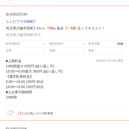
ID:305027339
らくだプラザ田町2
198m
3～5分
埼玉県川越市田町1-2から
徒歩
近くてオススメ！
埼玉県川越市田町26-3
-
-
20台
駐車場形式
屋内外形式
駐車台数
-
-
-
全長
全幅
車高
■上限料金
2026年7月24日
更新
24時間最大 600円 (繰り返し可)
18:00〜8:00最大 300円 (繰り返し可)
【通常駐車料金】
8:00〜18:00 100円 40分
18:00〜8:00 100円 60分
■入出庫可能時間
24時間
12
人が
お気に入りの駐車場
ID:305027318