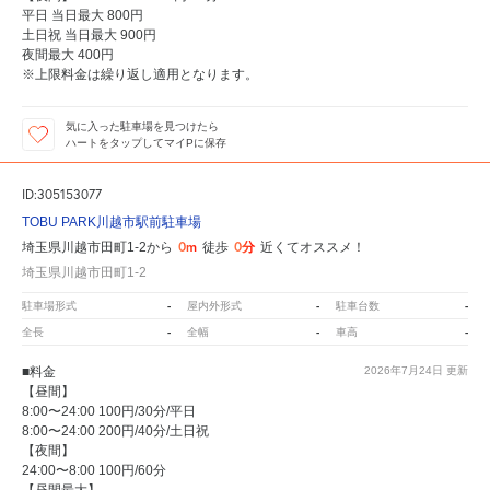
平日 当日最大 800円
土日祝 当日最大 900円
夜間最大 400円
※上限料金は繰り返し適用となります。
気に入った駐車場を見つけたら
ハートをタップしてマイPに保存
ID:305153077
TOBU PARK川越市駅前駐車場
0m
0分
埼玉県川越市田町1-2から
徒歩
近くてオススメ！
埼玉県川越市田町1-2
-
-
-
駐車場形式
屋内外形式
駐車台数
-
-
-
全長
全幅
車高
■料金
2026年7月24日
更新
【昼間】
8:00〜24:00 100円/30分/平日
8:00〜24:00 200円/40分/土日祝
【夜間】
24:00〜8:00 100円/60分