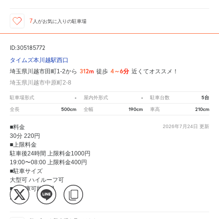
7
人が
お気に入りの駐車場
ID:305185772
タイムズ本川越駅西口
312m
4～6分
埼玉県川越市田町1-2から
徒歩
近くてオススメ！
埼玉県川越市中原町2-8
-
-
5台
駐車場形式
屋内外形式
駐車台数
500cm
190cm
210cm
全長
全幅
車高
■料金
2026年7月24日
更新
30分 220円
■上限料金
駐車後24時間 上限料金1000円
19:00〜08:00 上限料金400円
■駐車サイズ
大型可 ハイルーフ可
■入出庫可能時間
24時間