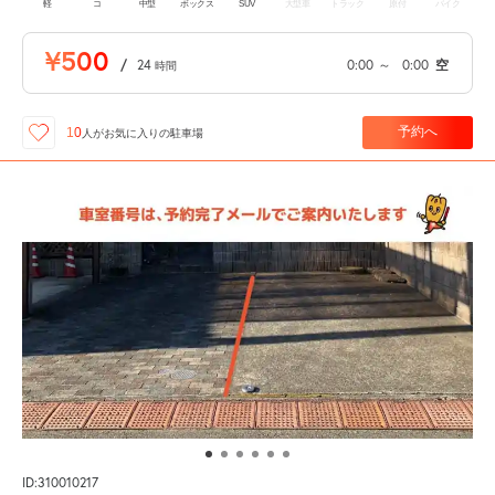
軽
コ
中型
ボックス
SUV
大型車
トラック
原付
バイク
¥500
/
24
0:00
～
0:00
空
時間
予約へ
10
人が
お気に入りの駐車場
ID:310010217