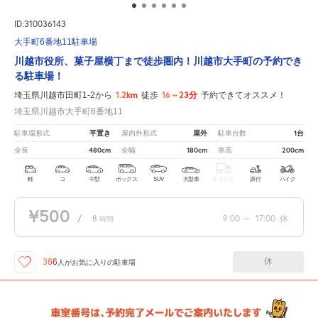
ID:310036143
大手町6番地11駐車場
川越市役所、菓子屋横丁まで徒歩圏内！川越市大手町の予約でき
る駐車場！
1.2km
16～23分
埼玉県川越市田町1-2から
徒歩
予約できてオススメ！
埼玉県川越市大手町6番地11
平置き
屋外
1台
駐車場形式
屋内外形式
駐車台数
480cm
180cm
200cm
全長
全幅
車高
軽
コ
中型
ボックス
SUV
大型車
トラック
原付
バイク
¥500
/
8
9:00
～
17:00
休
時間
休
366
人が
お気に入りの駐車場