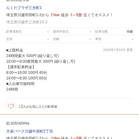
らくだプラザ三光町1
216m
3～5分
埼玉県川越市田町1-2から
徒歩
近くてオススメ！
埼玉県川越市三光町12-2
-
-
13台
駐車場形式
屋内外形式
駐車台数
-
-
-
全長
全幅
車高
■上限料金
2026年7月24日
更新
24時間最大 500円 (繰り返し可)
18:00〜8:00夜間最大 300円 (繰り返し可)
【通常駐車料金】
8:00〜18:00 100円 40分
18:00〜8:00 100円 60分
■入出庫可能時間
24時間
13
人が
お気に入りの駐車場
ID:305145996
大栄パーク川越中原町2丁目
218m
3～5分
埼玉県川越市田町1-2から
徒歩
近くてオススメ！