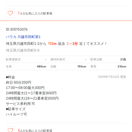
7
人が
お気に入りの駐車場
ID:305153076
パラカ 川越市田町第1
152m
2～3分
埼玉県川越市田町1-2から
徒歩
近くてオススメ！
埼玉県川越市田町6-6
-
-
21台
駐車場形式
屋内外形式
駐車台数
480cm
190cm
210cm
全長
全幅
車高
■料金
2026年7月24日
更新
終日 60分200円
17:00〜08:00最大300円
24時間最大(1〜17番車室)600円
24時間最大(18〜21番車室)500円
サービス券利用:可
■駐車サイズ
ハイルーフ可
4
人が
お気に入りの駐車場