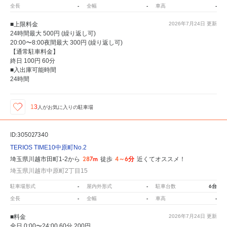
-
-
-
全長
全幅
車高
■上限料金
2026年7月24日
更新
24時間最大 500円 (繰り返し可)
20:00〜8:00夜間最大 300円 (繰り返し可)
【通常駐車料金】
終日 100円 60分
■入出庫可能時間
24時間
13
人が
お気に入りの駐車場
ID:305027340
TERIOS TIME10中原町No.2
287m
4～6分
埼玉県川越市田町1-2から
徒歩
近くてオススメ！
埼玉県川越市中原町2丁目15
-
-
6台
駐車場形式
屋内外形式
駐車台数
-
-
-
全長
全幅
車高
■料金
2026年7月24日
更新
全日 0:00〜24:00 60分 200円