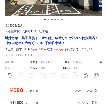
ID:310046229
《軽自動車》六軒町1-13-1駐車場
川越散策、菓子屋横丁、時の鐘、蔵造りの街並みへ徒歩圏内！
《軽自動車》六軒町1-13-1予約駐車場！
315m
4～6分
埼玉県川越市田町1-2から
徒歩
予約できてオススメ！
埼玉県川越市六軒町1-13-1
平置き
屋外
2台
駐車場形式
屋内外形式
駐車台数
390cm
160cm
-
全長
全幅
車高
軽
コ
中型
ボックス
SUV
大型車
トラック
原付
バイク
¥580
/
24
0:00
～
0:00
空
時間
¥11,800
マンスリー契約
/
1
ヶ月