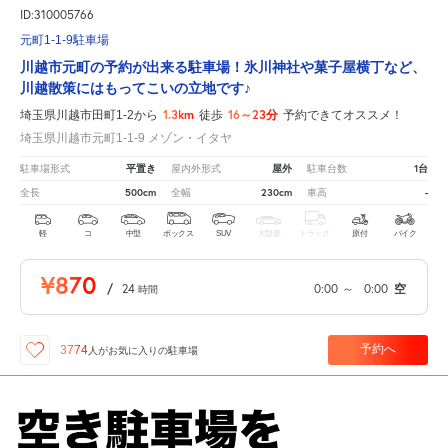
ID:310005766
元町1-1-9駐車場
川越市元町の予約が出来る駐車場！氷川神社や菓子屋横丁など、
川越散策にはもってこいの立地です♪
1.3km
16～23分
埼玉県川越市田町1-2から
徒歩
予約できてオススメ！
埼玉県川越市元町1-1-9 メゾン・イタヤ
平置き
屋外
1台
駐車場形式
屋内外形式
駐車台数
500cm
230cm
-
全長
全幅
車高
軽
コ
中型
ボックス
SUV
大型車
トラック
原付
バイク
¥870
/
24
0:00
～
0:00
空
時間
予約へ
3774
人が
お気に入りの駐車場