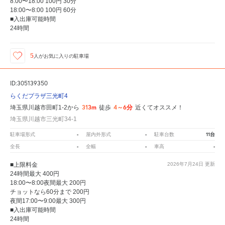
8:00〜18:00 100円 30分
18:00〜8:00 100円 60分
■入出庫可能時間
24時間
5
人が
お気に入りの駐車場
ID:305139350
らくだプラザ三光町4
313m
4～6分
埼玉県川越市田町1-2から
徒歩
近くてオススメ！
埼玉県川越市三光町34-1
-
-
11台
駐車場形式
屋内外形式
駐車台数
-
-
-
全長
全幅
車高
■上限料金
2026年7月24日
更新
24時間最大 400円
18:00〜8:00夜間最大 200円
チョットなら60分まで 200円
夜間17:00〜9:00最大 300円
■入出庫可能時間
24時間