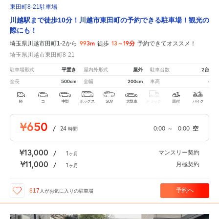
東田町8-21駐車場
川越駅まで徒歩10分！川越市東田町の予約できる駐車場！観光の
際にも！
993m
13～19分
埼玉県川越市田町1-2から
徒歩
予約できてオススメ！
埼玉県川越市東田町8-21
平置き
屋外
2台
駐車場形式
屋内外形式
駐車台数
500cm
200cm
-
全長
全幅
車高
軽
コ
中型
ボックス
SUV
大型車
トラック
原付
バイク
¥650
/
24
0:00
～
0:00
空
時間
¥13,000
マンスリー契約
/
1
ヶ月
¥11,000
月極契約
/
1
ヶ月
予約へ
817
人が
お気に入りの駐車場