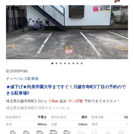
ID:310009186
ティーパレス駐車場
★値下げ★尚美学園大学まですぐ！川越市寿町2丁目の予約ので
きる駐車場‼
1.5km
19～27分
埼玉県川越市田町1-2から
徒歩
予約できてオススメ！
埼玉県川越市寿町2-256-4 ティーパレス
平置き
屋外
1台
駐車場形式
屋内外形式
駐車台数
480cm
230cm
-
全長
全幅
車高