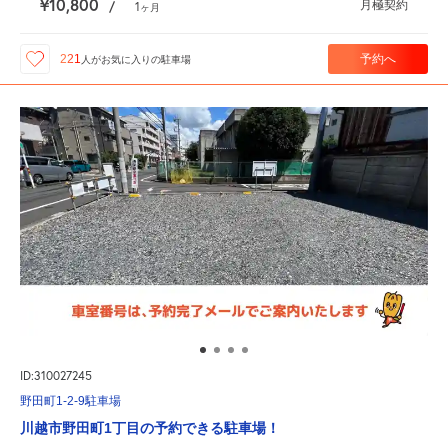
¥10,800
月極契約
/
1
ヶ月
予約へ
221
人が
お気に入りの駐車場
ID:310027245
野田町1-2-9駐車場
川越市野田町1丁目の予約できる駐車場！