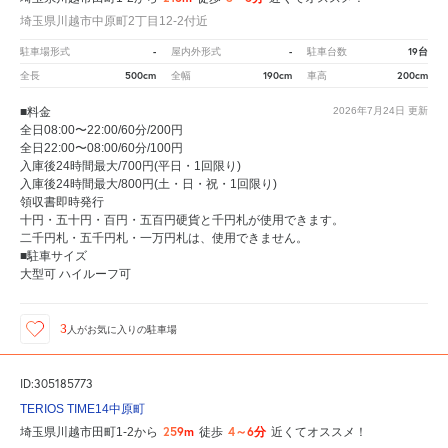
埼玉県川越市中原町2丁目12-2付近
-
-
19台
駐車場形式
屋内外形式
駐車台数
500cm
190cm
200cm
全長
全幅
車高
■料金
2026年7月24日
更新
全日08:00〜22:00/60分/200円
全日22:00〜08:00/60分/100円
入庫後24時間最大/700円(平日・1回限り)
入庫後24時間最大/800円(土・日・祝・1回限り)
領収書即時発行
十円・五十円・百円・五百円硬貨と千円札が使用できます。
二千円札・五千円札・一万円札は、使用できません。
■駐車サイズ
大型可 ハイルーフ可
3
人が
お気に入りの駐車場
ID:305185773
TERIOS TIME14中原町
259m
4～6分
埼玉県川越市田町1-2から
徒歩
近くてオススメ！