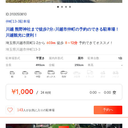
ID:310050810
仲町13-3駐車場
川越 熊野神社まで徒歩7分♪川越市仲町の予約のできる駐車場！
川越観光に便利！
603m
8～12分
埼玉県川越市田町1-2から
徒歩
予約できてオススメ！
埼玉県川越市仲町13-3
平置き
屋外
1台
駐車場形式
屋内外形式
駐車台数
490cm
250cm
-
全長
全幅
車高
軽
コ
中型
ボックス
SUV
大型車
トラック
原付
バイク
¥1,000
/
24
0:00
～
0:00
空
時間
予約へ
143
人が
お気に入りの駐車場