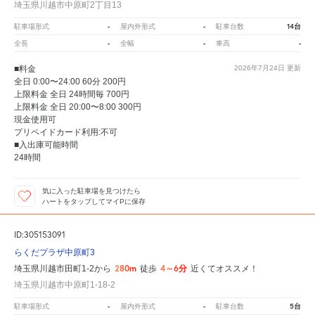
埼玉県川越市中原町2丁目13
-
-
14台
駐車場形式
屋内外形式
駐車台数
-
-
-
全長
全幅
車高
■料金
2026年7月24日
更新
全日 0:00〜24:00 60分 200円
上限料金 全日 24時間毎 700円
上限料金 全日 20:00〜8:00 300円
現金使用可
プリペイドカード利用:不可
■入出庫可能時間
24時間
気に入った駐車場を見つけたら
ハートをタップしてマイPに保存
ID:305153091
らくだプラザ中原町3
280m
4～6分
埼玉県川越市田町1-2から
徒歩
近くてオススメ！
埼玉県川越市中原町1-18-2
-
-
5台
駐車場形式
屋内外形式
駐車台数