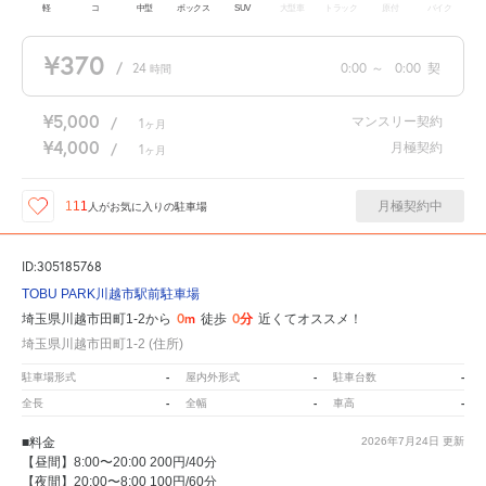
軽
コ
中型
ボックス
SUV
大型車
トラック
原付
バイク
¥370
/
24
0:00
～
0:00
契
時間
¥5,000
マンスリー契約
/
1
ヶ月
¥4,000
月極契約
/
1
ヶ月
月極契約中
111
人が
お気に入りの駐車場
ID:305185768
TOBU PARK川越市駅前駐車場
0m
0分
埼玉県川越市田町1-2から
徒歩
近くてオススメ！
埼玉県川越市田町1-2 (住所)
-
-
-
駐車場形式
屋内外形式
駐車台数
-
-
-
全長
全幅
車高
■料金
2026年7月24日
更新
【昼間】8:00〜20:00 200円/40分
【夜間】20:00〜8:00 100円/60分