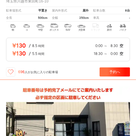
埼玉県川越市東田町16-10
平置き
屋外
8台
駐車場形式
屋内外形式
駐車台数
500cm
250cm
-
全長
全幅
車高
軽
コ
中型
ボックス
SUV
大型車
トラック
原付
バイク
¥130
/
8.5
0:00
～
8:30
空
時間
¥130
/
5.5
18:30
～
0:00
空
時間
予約へ
696
人が
お気に入りの駐車場