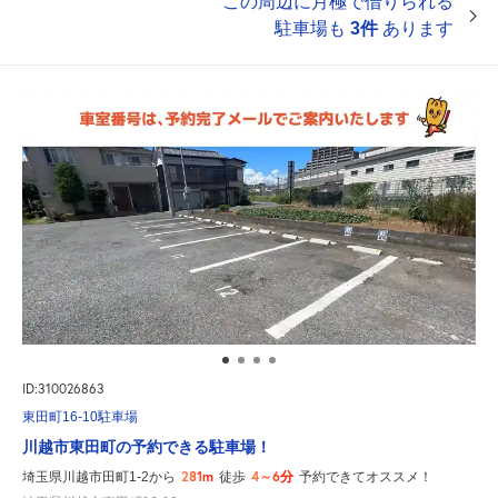
この周辺に月極で借りられる
駐車場も
3件
あります
ID:310026863
東田町16-10駐車場
川越市東田町の予約できる駐車場！
281m
4～6分
埼玉県川越市田町1-2から
徒歩
予約できてオススメ！