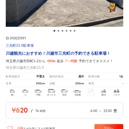
ID:310021591
三光町21-5駐車場
川越観光におすすめ！川越市三光町の予約できる駐車場！
481m
7～10分
埼玉県川越市田町1-2から
徒歩
予約できてオススメ！
埼玉県川越市三光町21-5
平置き
屋外
1台
駐車場形式
屋内外形式
駐車台数
900cm
300cm
-
全長
全幅
車高
軽
コ
中型
ボックス
SUV
大型車
トラック
原付
バイク
¥620
/
16
6:00
～
22:00
空
時間
予約へ
688
人が
お気に入りの駐車場