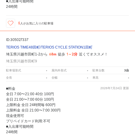
■入出庫可能時間
24時間
6
人が
お気に入りの駐車場
ID:305027337
TERIOS TIME48田町/TERIOS CYCLE STATION1田町
68m
1～2分
埼玉県川越市田町1-2から
徒歩
近くてオススメ！
埼玉県川越市田町9
-
-
3台
駐車場形式
屋内外形式
駐車台数
-
-
-
全長
全幅
車高
■料金
2026年7月24日
更新
全日 7:00〜21:00 40分 100円
全日 21:00〜7:00 60分 100円
上限料金 全日 24時間毎 600円
上限料金 全日 21:00〜7:00 300円
現金使用可
プリペイドカード利用:不可
■入出庫可能時間
24時間