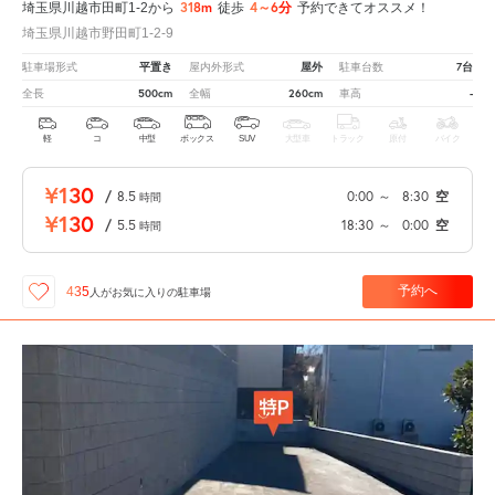
318m
4～6分
埼玉県川越市田町1-2から
徒歩
予約できてオススメ！
埼玉県川越市野田町1-2-9
平置き
屋外
7台
駐車場形式
屋内外形式
駐車台数
500cm
260cm
-
全長
全幅
車高
軽
コ
中型
ボックス
SUV
大型車
トラック
原付
バイク
¥130
/
8.5
0:00
～
8:30
空
時間
¥130
/
5.5
18:30
～
0:00
空
時間
予約へ
435
人が
お気に入りの駐車場