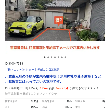
ID:310047388
【軽・コンパクトカー】元町1-1-9駐車場
川越市元町の予約が出来る駐車場！氷川神社や菓子屋横丁など、
川越散策にはもってこいの立地です♪
1.2km
16～23分
埼玉県川越市田町1-2から
徒歩
予約できてオススメ！
埼玉県川越市元町1-1-9 メゾン・イタヤ
平置き
屋外
1台
駐車場形式
屋内外形式
駐車台数
450cm
160cm
-
全長
全幅
車高