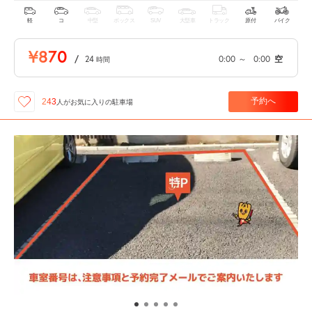
軽
コ
中型
ボックス
SUV
大型車
トラック
原付
バイク
¥870
/
24
0:00
～
0:00
空
時間
予約へ
243
人が
お気に入りの駐車場