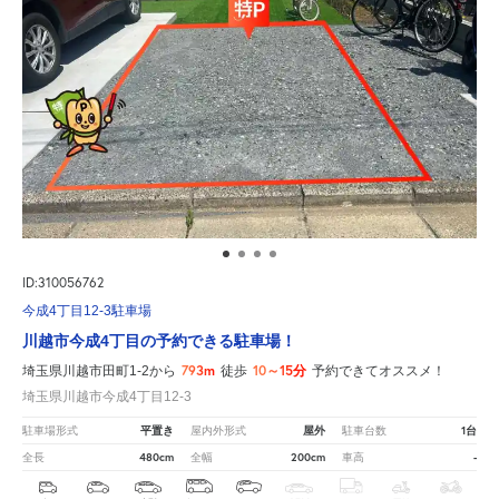
ID:310056762
今成4丁目12-3駐車場
川越市今成4丁目の予約できる駐車場！
793m
10～15分
埼玉県川越市田町1-2から
徒歩
予約できてオススメ！
埼玉県川越市今成4丁目12-3
平置き
屋外
1台
駐車場形式
屋内外形式
駐車台数
480cm
200cm
-
全長
全幅
車高