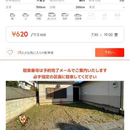
平置き
屋内
2台
駐車場形式
屋内外形式
駐車台数
500cm
200cm
-
全長
全幅
車高
軽
コ
中型
ボックス
SUV
大型車
トラック
原付
バイク
¥620
/
11.5
7:30
～
19:00
空
時間
予約へ
25
人が
お気に入りの駐車場