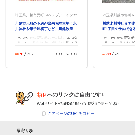
8月25日 (火)
¥870
空き1
埼玉県川越市元町1-1-9メゾン・イタヤ
埼玉県川越市郭町1-1
川越市元町の予約が出来る駐車場！氷
川越氷川神社まで徒
0:00～24:00
川神社や菓子屋横丁など、川越散策に
町1丁目の予約でき
はもってこいの立地です♪
8月26日 (水)
¥870
空き1
軽
コ
中型
ボックス
SUV
大型車
トラック
原付
バイク
軽
コ
中型
ボックス
SU
¥870
/
24h
0:00
〜
0:00
¥500
/
24h
0:00～24:00
8月27日 (木)
¥870
空き1
0:00～24:00
へのリンクは自由です♪
8月28日 (金)
¥870
空き1
WebサイトやSNSに貼って便利に使ってね♪
このページのURLをコピー
0:00～24:00
8月29日 (土)
¥870
最寄り駅
空き1