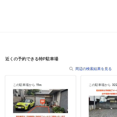
0:00～24:00
8月21日 (金)
¥870
満
0:00～24:00
8月22日 (土)
¥870
満
近くの予約できる特P駐車場
0:00～24:00
周辺の検索結果を見る
8月23日 (日)
¥870
満
この駐車場から
11m
この駐車場から
32
0:00～24:00
8月24日 (月)
¥870
空き1
0:00～24:00