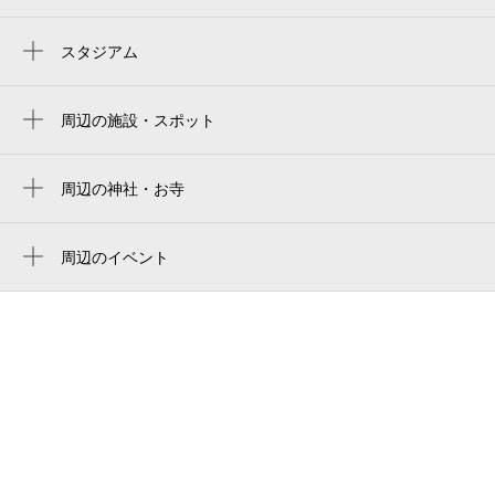
本川越駅
川越市駅
0:00～24:00
スタジアム
8月30日 (日)
¥870
ベルーナドーム
空き1
周辺の施設・スポット
メゾンイタヤ
0:00～24:00
8月31日 (月)
¥870
松村屋旅館
周辺の神社・お寺
空き1
稲荷神社
松村屋旅館
正光寺
周辺のイベント
モダン亭太陽軒
0:00～24:00
やまぶきふれあいコンサート 創作楽器の
9月1日 (火)
本宗稲荷神社
¥700
肉とだし うどん川匠
博覧会
空き1
薬師神社
川越 これがかき氷
川越氷川神社 縁むすび風鈴
0:00～24:00
和牛ひつまぶし 川越うし川
川越百万灯夏まつり
9月2日 (水)
¥700
川越スカラ座
三島樹一展 たねから宙へ
空き1
川越スカラ座
0:00～24:00