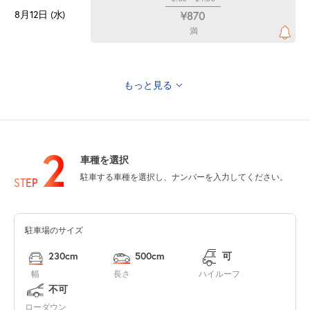
8月12日 (水)
¥870
満
もっと見る
0:00～24:00
8月13日 (木)
¥870
満
2
車種を選択
0:00～24:00
駐車する車種を選択し、ナンバーを入力してください。
STEP
8月14日 (金)
¥870
満
駐車場のサイズ
0:00～24:00
8月15日 (土)
¥870
230cm
500cm
可
満
幅
長さ
ハイルーフ
不可
0:00～24:00
ローダウン