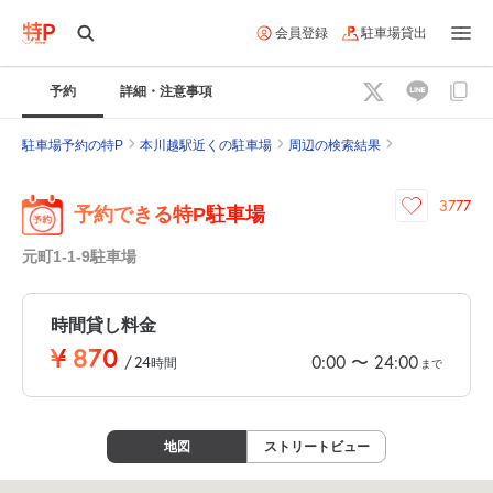
会員登録
駐車場貸出
予約
詳細・注意事項
駐車場予約の特P
本川越駅近くの駐車場
周辺の検索結果
3777
予約できる特P駐車場
元町1-1-9駐車場
時間貸し料金
¥
870
0:00
24:00
〜
/
24
時間
まで
地図
ストリートビュー