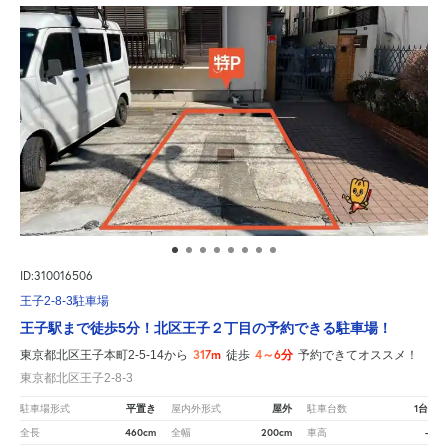
ID:310016506
王子2-8-3駐車場
王子駅まで徒歩5分！北区王子２丁目の予約できる駐車場！
317m
4～6分
東京都北区王子本町2-5-14から
徒歩
予約できてオススメ！
東京都北区王子2-8-3
平置き
屋外
1台
駐車場形式
屋内外形式
駐車台数
460cm
200cm
-
全長
全幅
車高