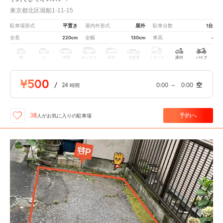
東京都北区堀船1-11-15
平置き
屋外
1台
駐車場形式
屋内外形式
駐車台数
220cm
130cm
-
全長
全幅
車高
軽
コ
中型
ボックス
SUV
大型車
トラック
原付
バイク
¥500
/
24
0:00
～
0:00
空
時間
予約へ
38
人が
お気に入りの駐車場