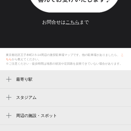
お問合せは
こちら
まで
東京都北区王子本町2-5-14
周辺の激安
駐車場
マップです。他の駐車場がありましたら、
こ
ちら
から教えてください。
※ご注意ください - 徒歩時間は地形の状況や迂回路を反映できていない場合があります。
最寄り駅
王子駅前駅
王子駅
スタジアム
ajinomoto field nishigaoka
東十条駅
周辺の施設・スポット
飛鳥山駅
三玉コーポ
十条駅