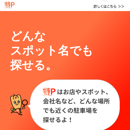
どんな
スポット名でも
探せる。