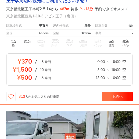
王子駅周辺の観光にご利用くださいませ！
687m
9～13分
東京都北区王子本町2-5-14から
徒歩
予約できてオススメ！
東京都北区豊島1-10-3 アビデ王子（裏側）
平置き
屋外
1台
駐車場形式
屋内外形式
駐車台数
430cm
190cm
-
全長
全幅
車高
軽
コ
中型
ボックス
SUV
大型車
トラック
原付
バイク
¥370
/
8
0:00
～
8:00
空
時間
¥1,500
/
10
8:00
～
18:00
空
時間
¥500
/
6
18:00
～
0:00
空
時間
予約へ
313
人が
お気に入りの駐車場