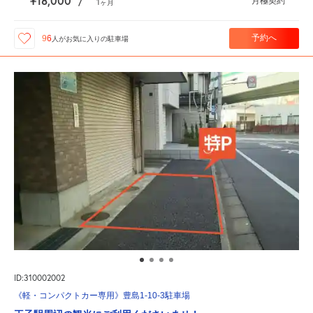
¥18,000
月極契約
/
1
ヶ月
予約へ
96
人が
お気に入りの駐車場
ID:310002002
《軽・コンパクトカー専用》豊島1-10-3駐車場