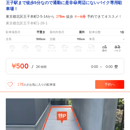
王子駅まで徒歩5分なので通勤に是非😃周辺にないバイク専用駐
車場！
278m
4～6分
東京都北区王子本町2-5-14から
徒歩
予約できてオススメ！
東京都北区王子本町1-28-1
平置き
屋外
1台
駐車場形式
屋内外形式
駐車台数
500cm
110cm
-
全長
全幅
車高
軽
コ
中型
ボックス
SUV
大型車
トラック
原付
バイク
¥500
/
24
0:00
～
0:00
空
時間
予約へ
170
人が
お気に入りの駐車場