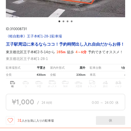
ID:310008731
《軽自動車》王子本町1-28-1駐車場
王子駅周辺に来るならココ！予約時間出し入れ自由だからお得！
285m
4～6分
東京都北区王子本町2-5-14から
徒歩
予約できてオススメ！
東京都北区王子本町1-28-1
平置き
屋外
1台
駐車場形式
屋内外形式
駐車台数
430cm
230cm
-
全長
全幅
車高
軽
コ
中型
ボックス
SUV
大型車
トラック
原付
バイク
¥1,000
/
24
0:00
～
24:00
休
時間
休
31
人が
お気に入りの駐車場