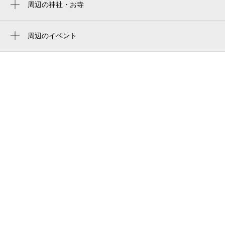
まいばすけっと 王子本町2丁目
周辺の神社・お寺
王子神谷駅
王子稲荷神社
北区立名主の滝公園
滝野川一丁目駅
金輪寺
周辺のイベント
北区立王子第二小学校
第37回北とぴあ若手落語家競演会
栄町駅
名主の滝公園
北区王子「0歳からの・はじめてのオーケス
新板橋駅
名主の滝老人いこいの家
トラ」動物大行進
西ヶ原四丁目駅
南橋公園
令和8年度第1回企画展 お札の豆図鑑～
西ケ原駅
「文字」「かたち」「色」～
コーヒー・たち呑み うろちょろ
上中里駅
体験イベント「手すき体験」
北区 区民センター十条台
北区 ふれあい館十条台
十条台子どもセンター
赤煉瓦カフェ patisserie atelier-de-reve