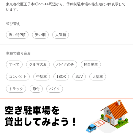
東京都北区王子本町2-5-14周辺から、予約制駐車場を格安順に9件表示して
います。
並び替え
近い特P順
安い順
人気順
車種で絞り込み
すべて
クルマのみ
バイクのみ
軽自動車
コンパクト
中型車
1BOX
SUV
大型車
トラック
原付
バイク