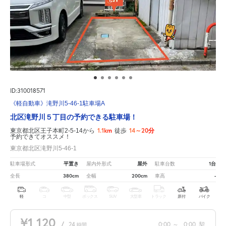
ID:310018571
《軽自動車》滝野川5-46-1駐車場A
北区滝野川５丁目の予約できる駐車場！
1.1km
14～20分
東京都北区王子本町2-5-14から
徒歩
予約できてオススメ！
東京都北区滝野川5-46-1
平置き
屋外
1台
駐車場形式
屋内外形式
駐車台数
380cm
200cm
-
全長
全幅
車高
軽
コ
中型
ボックス
SUV
大型車
トラック
原付
バイク
¥1,120
/
24
0:00
～
0:00
契
時間