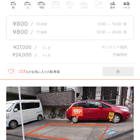
軽
コ
中型
ボックス
SUV
大型車
トラック
原付
バイク
¥800
/
13
0:00
～
13:00
休
時間
¥800
/
11
13:00
～
24:00
休
時間
¥27,000
マンスリー契約
/
1
ヶ月
¥24,000
月極契約
/
1
ヶ月
休
217
人が
お気に入りの駐車場