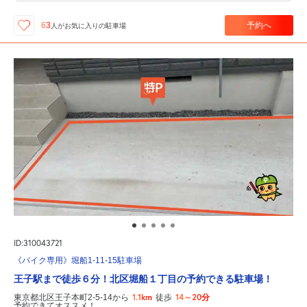
予約へ
63
人が
お気に入りの駐車場
ID:310043721
《バイク専用》堀船1-11-15駐車場
王子駅まで徒歩６分！北区堀船１丁目の予約できる駐車場！
1.1km
14～20分
東京都北区王子本町2-5-14から
徒歩
予約できてオススメ！