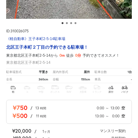
ID:310026075
《軽自動車》王子本町2-5-14駐車場
北区王子本町２丁目の予約できる駐車場！
0m
0分
東京都北区王子本町2-5-14から
徒歩
予約できてオススメ！
東京都北区王子本町2-5-14
平置き
屋外
1台
駐車場形式
屋内外形式
駐車台数
360cm
150cm
-
全長
全幅
車高
軽
コ
中型
ボックス
SUV
大型車
トラック
原付
バイク
¥750
/
13
0:00
～
13:00
空
時間
¥500
/
11
13:00
～
0:00
空
時間
¥20,000
マンスリー契約
/
1
ヶ月