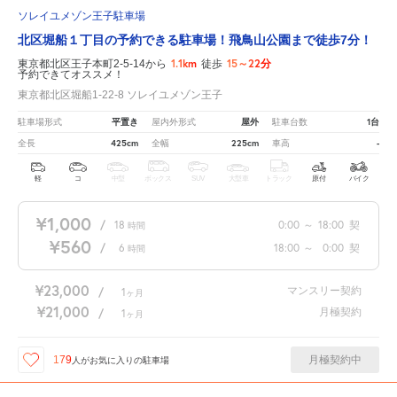
ソレイユメゾン王子駐車場
北区堀船１丁目の予約できる駐車場！飛鳥山公園まで徒歩7分！
1.1km
15～22分
東京都北区王子本町2-5-14から
徒歩
予約できてオススメ！
東京都北区堀船1-22-8 ソレイユメゾン王子
平置き
屋外
1台
駐車場形式
屋内外形式
駐車台数
425cm
225cm
-
全長
全幅
車高
軽
コ
中型
ボックス
SUV
大型車
トラック
原付
バイク
¥1,000
/
18
0:00
～
18:00
契
時間
¥560
/
6
18:00
～
0:00
契
時間
¥23,000
マンスリー契約
/
1
ヶ月
¥21,000
月極契約
/
1
ヶ月
月極契約中
179
人が
お気に入りの駐車場