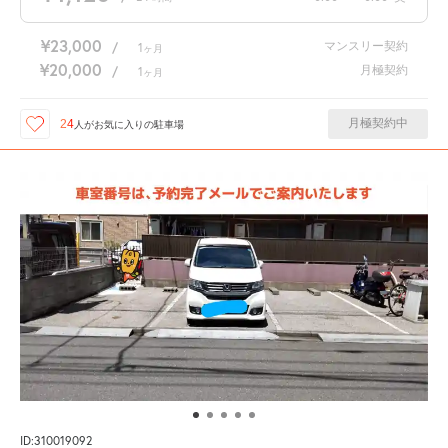
¥23,000
マンスリー契約
/
1
ヶ月
¥20,000
月極契約
/
1
ヶ月
月極契約中
24
人が
お気に入りの駐車場
ID:310019092