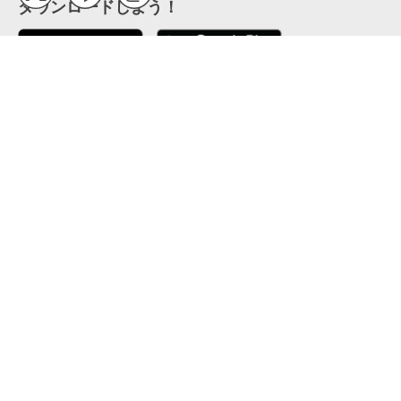
ダウンロードしよう！
ここから「インストール」して、便利な特Pアプリを
公式 X
GETしよう
公式 Facebook
特P
会員・利用規約
特定商取引法について
プライバシーポリシー
運営会社