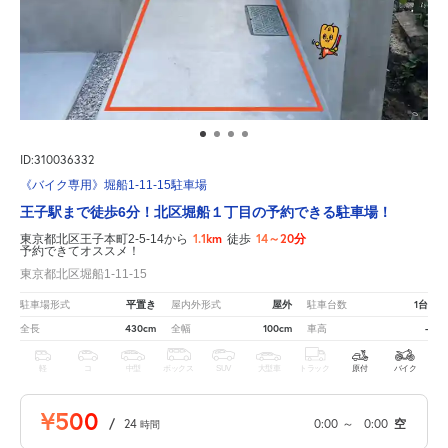
ID:310036332
《バイク専用》堀船1-11-15駐車場
王子駅まで徒歩6分！北区堀船１丁目の予約できる駐車場！
1.1km
14～20分
東京都北区王子本町2-5-14から
徒歩
予約できてオススメ！
東京都北区堀船1-11-15
平置き
屋外
1台
駐車場形式
屋内外形式
駐車台数
430cm
100cm
-
全長
全幅
車高
軽
コ
中型
ボックス
SUV
大型車
トラック
原付
バイク
¥500
/
24
0:00
～
0:00
空
時間