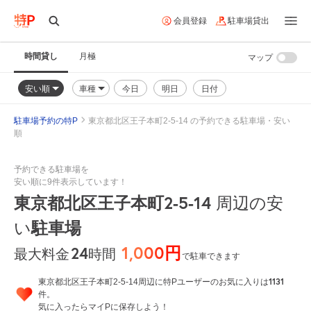
会員登録
駐車場貸出
時間貸し
月極
マップ
安い順
車種
今日
明日
日付
駐車場予約の特P
東京都北区王子本町2-5-14 の予約できる駐車場・安い
順
予約できる駐車場を
安い順に9件表示しています！
東京都北区王子本町2-5-14
周辺の安
駐車場
い
1,000円
24
時間
最大料金
で駐車できます
1131
東京都北区王子本町2-5-14周辺に特Pユーザーのお気に入りは
件。
気に入ったらマイPに保存しよう！