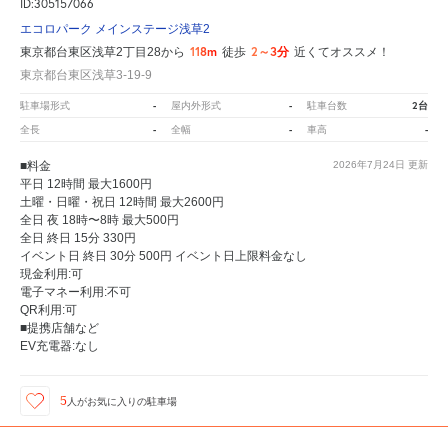
ID:305157066
エコロパーク メインステージ浅草2
118m
2～3分
東京都台東区浅草2丁目28から
徒歩
近くてオススメ！
東京都台東区浅草3-19-9
-
-
2台
駐車場形式
屋内外形式
駐車台数
-
-
-
全長
全幅
車高
■料金
2026年7月24日
更新
平日 12時間 最大1600円
土曜・日曜・祝日 12時間 最大2600円
全日 夜 18時〜8時 最大500円
全日 終日 15分 330円
イベント日 終日 30分 500円 イベント日上限料金なし
現金利用:可
電子マネー利用:不可
QR利用:可
■提携店舗など
EV充電器:なし
5
人が
お気に入りの駐車場