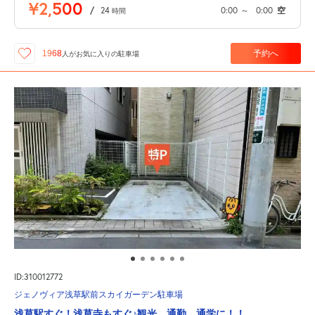
¥2,500
/
24
0:00
～
0:00
空
時間
予約へ
1968
人が
お気に入りの駐車場
ID:310012772
ジェノヴィア浅草駅前スカイガーデン駐車場
浅草駅すぐ！浅草寺もすぐ♪観光、通勤、通学に！！