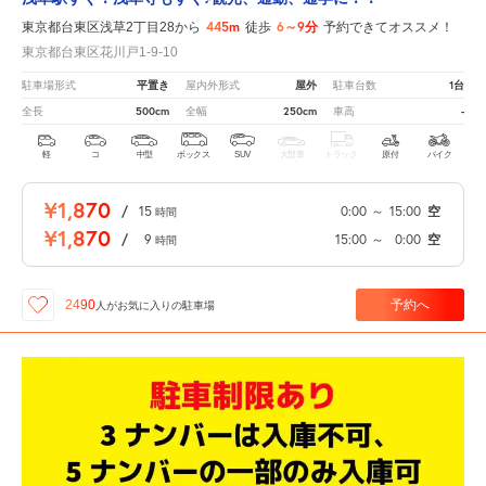
445m
6～9分
東京都台東区浅草2丁目28から
徒歩
予約できてオススメ！
東京都台東区花川戸1-9-10
平置き
屋外
1台
駐車場形式
屋内外形式
駐車台数
500cm
250cm
-
全長
全幅
車高
軽
コ
中型
ボックス
SUV
大型車
トラック
原付
バイク
¥1,870
/
15
0:00
～
15:00
空
時間
¥1,870
/
9
15:00
～
0:00
空
時間
予約へ
2490
人が
お気に入りの駐車場