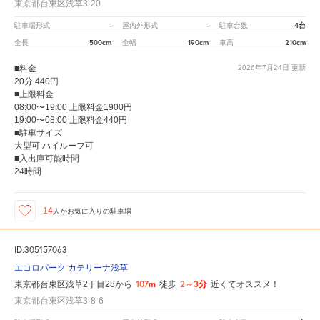
東京都台東区浅草3-20
-
-
4台
駐車場形式
屋内外形式
駐車台数
500cm
190cm
210cm
全長
全幅
車高
■料金
2026年7月24日
更新
20分 440円
■上限料金
08:00〜19:00 上限料金1900円
19:00〜08:00 上限料金440円
■駐車サイズ
大型可 ハイルーフ可
■入出庫可能時間
24時間
14
人が
お気に入りの駐車場
ID:305157063
エコロパーク カテリーナ浅草
107m
2～3分
東京都台東区浅草2丁目28から
徒歩
近くてオススメ！
東京都台東区浅草3-8-6