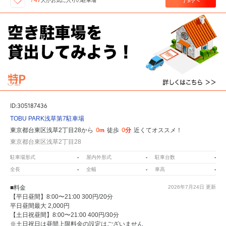
747
人が
お気に入りの駐車場
ID:305187436
TOBU PARK浅草第7駐車場
0m
0分
東京都台東区浅草2丁目28から
徒歩
近くてオススメ！
東京都台東区浅草2丁目28
-
-
-
駐車場形式
屋内外形式
駐車台数
-
-
-
全長
全幅
車高
■料金
2026年7月24日
更新
【平日昼間】8:00〜21:00 300円/20分
平日昼間最大 2,000円
【土日祝昼間】8:00〜21:00 400円/30分
※土日祝日は昼間上限料金の設定はございません