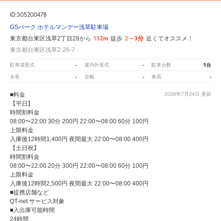
ID:305200478
GSパーク ホテルマンデー浅草駐車場
132m
2～3分
東京都台東区浅草2丁目28から
徒歩
近くてオススメ！
東京都台東区浅草2-26-7
-
-
5台
駐車場形式
屋内外形式
駐車台数
-
-
-
全長
全幅
車高
■料金
2026年7月24日
更新
【平日】
時間割料金
08:00〜22:00 30分 200円 22:00〜08:00 60分 100円
上限料金
入庫後12時間1,400円 夜間最大 22:00〜08:00 400円
【土日祝】
時間割料金
08:00〜22:00 20分 300円 22:00〜08:00 60分 100円
上限料金
入庫後12時間2,500円 夜間最大 22:00〜08:00 400円
■提携店舗など
QT-net サービス対象
■入出庫可能時間
24時間