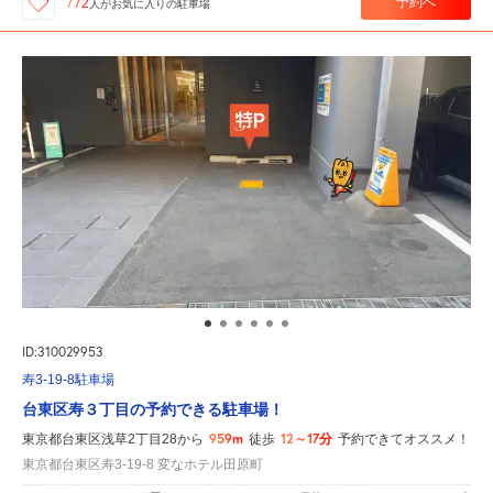
予約へ
772
人が
お気に入りの駐車場
ID:310029953
寿3-19-8駐車場
台東区寿３丁目の予約できる駐車場！
959m
12～17分
東京都台東区浅草2丁目28から
徒歩
予約できてオススメ！
東京都台東区寿3-19-8 変なホテル田原町