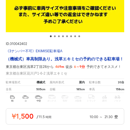
ID:310042402
《3ナンバー不可》EKIMISE駐車場A
（機械式）車高制限あり。浅草エキミセの予約のできる駐車場！
469m
6～9分
東京都台東区浅草2丁目28から
徒歩
予約できてオススメ！
東京都台東区花川戸1-6-2 浅草エキミセ
機械式
屋内
20台
駐車場形式
屋内外形式
駐車台数
505cm
185cm
158cm
全長
全幅
車高
軽
コ
中型
ボックス
SUV
大型車
トラック
原付
バイク
¥1,500
/
11.5
10:00
～
21:30
空
時間