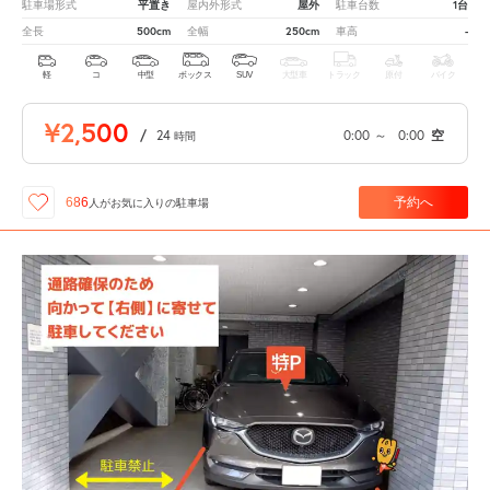
平置き
屋外
1台
駐車場形式
屋内外形式
駐車台数
500cm
250cm
-
全長
全幅
車高
軽
コ
中型
ボックス
SUV
大型車
トラック
原付
バイク
¥2,500
/
24
0:00
～
0:00
空
時間
予約へ
686
人が
お気に入りの駐車場