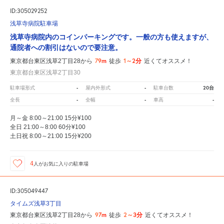
ID:305029252
浅草寺病院駐車場
浅草寺病院内のコインパーキングです。一般の方も使えますが、
通院者への割引はないので要注意。
79m
1～2分
東京都台東区浅草2丁目28から
徒歩
近くてオススメ！
東京都台東区浅草2丁目30
-
-
20台
駐車場形式
屋内外形式
駐車台数
-
-
-
全長
全幅
車高
月～金 8:00～21:00 15分¥100
全日 21:00～8:00 60分¥100
土日祝 8:00～21:00 15分¥200
4
人が
お気に入りの駐車場
ID:305049447
タイムズ浅草3丁目
97m
2～3分
東京都台東区浅草2丁目28から
徒歩
近くてオススメ！