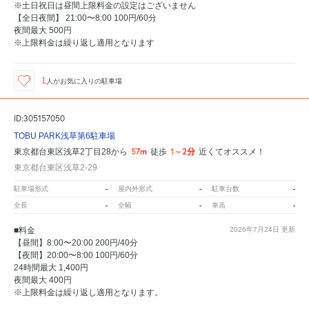
※土日祝日は昼間上限料金の設定はございません
【全日夜間】 21:00〜8:00 100円/60分
夜間最大 500円
※上限料金は繰り返し適用となります
1
人が
お気に入りの駐車場
ID:305157050
TOBU PARK浅草第6駐車場
57m
1～2分
東京都台東区浅草2丁目28から
徒歩
近くてオススメ！
東京都台東区浅草2-29
-
-
-
駐車場形式
屋内外形式
駐車台数
-
-
-
全長
全幅
車高
■料金
2026年7月24日
更新
【昼間】8:00〜20:00 200円/40分
【夜間】20:00〜8:00 100円/60分
24時間最大 1,400円
夜間最大 400円
※上限料金は繰り返し適用となります。