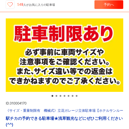
予約へ
549
人が
お気に入りの駐車場
ID:310004170
《サイズ・重量制限有 機械式》立花ガレージ立体駐車場【ホテルサンルート
駅チカの予約できる駐車場★浅草観光などにぜひご利用ください
(^^)