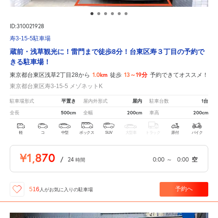
ID:310021928
寿3-15-5駐車場
蔵前・浅草観光に！雷門まで徒歩8分！台東区寿３丁目の予約で
きる駐車場！
1.0km
13～19分
東京都台東区浅草2丁目28から
徒歩
予約できてオススメ！
東京都台東区寿3-15-5 メゾネットK
平置き
屋内
1台
駐車場形式
屋内外形式
駐車台数
500cm
200cm
200cm
全長
全幅
車高
軽
コ
中型
ボックス
SUV
大型車
トラック
原付
バイク
¥1,870
/
24
0:00
～
0:00
空
時間
予約へ
516
人が
お気に入りの駐車場