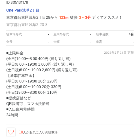
ID:305131178
One Park浅草2丁目
123m
2～3分
東京都台東区浅草2丁目28から
徒歩
近くてオススメ！
東京都台東区浅草2-23-8
-
-
8台
駐車場形式
屋内外形式
駐車台数
-
-
-
全長
全幅
車高
■上限料金
2026年7月24日
更新
(全日)19:00〜8:00 400円 (繰り返し可)
(平日)8:00〜19:00 1,600円 (繰り返し可)
(土日祝)8:00〜19:00 2,600円 (繰り返し可)
【通常駐車料金】
(平日)8:00〜19:00 20分 220円
(土日祝)8:00〜19:00 20分 330円
(全日)19:00〜8:00 60分 110円
■提携店舗など
QR決済可、スマホ決済可
■入出庫可能時間
24時間
10
人が
お気に入りの駐車場