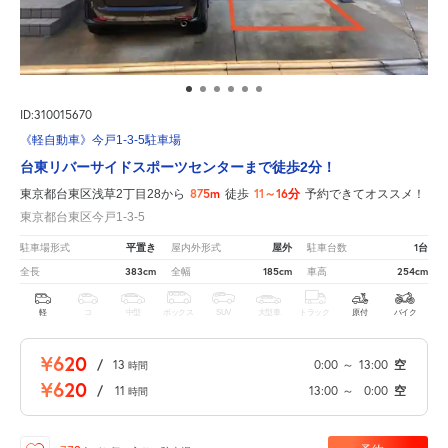
ID:310015670
《軽自動車》今戸1-3-5駐車場
台東リバーサイドスポーツセンターまで徒歩2分！
875m
11～16分
東京都台東区浅草2丁目28から
徒歩
予約できてオススメ！
東京都台東区今戸1-3-5
平置き
屋外
1台
駐車場形式
屋内外形式
駐車台数
383cm
185cm
254cm
全長
全幅
車高
軽
コ
中型
ボックス
SUV
大型車
トラック
原付
バイク
¥620
/
13
0:00
～
13:00
空
時間
¥620
/
11
13:00
～
0:00
空
時間