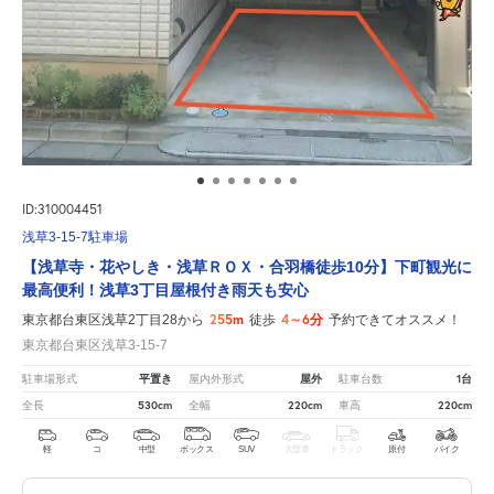
ID:310004451
浅草3-15-7駐車場
【浅草寺・花やしき・浅草ＲＯＸ・合羽橋徒歩10分】下町観光に
最高便利！浅草3丁目屋根付き雨天も安心
255m
4～6分
東京都台東区浅草2丁目28から
徒歩
予約できてオススメ！
東京都台東区浅草3-15-7
平置き
屋外
1台
駐車場形式
屋内外形式
駐車台数
530cm
220cm
220cm
全長
全幅
車高
軽
コ
中型
ボックス
SUV
大型車
トラック
原付
バイク