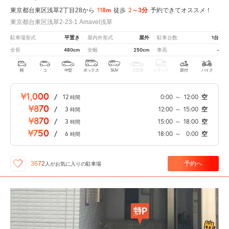
118m
2～3分
東京都台東区浅草2丁目28から
徒歩
予約できてオススメ！
東京都台東区浅草2-23-1 Amavel浅草
平置き
屋外
1台
駐車場形式
屋内外形式
駐車台数
480cm
250cm
-
全長
全幅
車高
軽
コ
中型
ボックス
SUV
大型車
トラック
原付
バイク
¥1,000
/
12
0:00
～
12:00
空
時間
¥870
/
3
12:00
～
15:00
空
時間
¥870
/
3
15:00
～
18:00
空
時間
¥750
/
6
18:00
～
0:00
空
時間
予約へ
3672
人が
お気に入りの駐車場