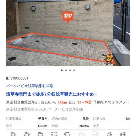
ID:310006031
パークハビオ浅草駒形駐車場
浅草寺雷門まで徒歩7分😃浅草観光におすすめ！
1.0km
13～19分
東京都台東区浅草2丁目28から
徒歩
予約できてオススメ！
東京都台東区駒形1-5-16 パークハビオ浅草駒形
平置き
屋外
1台
駐車場形式
屋内外形式
駐車台数
500cm
250cm
-
全長
全幅
車高