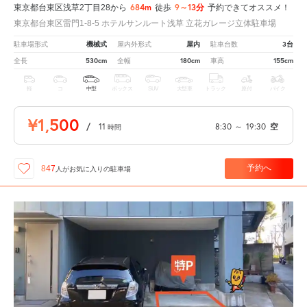
684m
9～13分
東京都台東区浅草2丁目28から
徒歩
予約できてオススメ！
東京都台東区雷門1-8-5 ホテルサンルート浅草 立花ガレージ立体駐車場
機械式
屋内
3台
駐車場形式
屋内外形式
駐車台数
530cm
180cm
155cm
全長
全幅
車高
軽
コ
中型
ボックス
SUV
大型車
トラック
原付
バイク
¥1,500
/
11
8:30
～
19:30
空
時間
予約へ
847
人が
お気に入りの駐車場