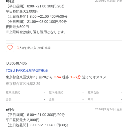
■料金
2026年7月24日
更新
【平日昼間】 8:00〜21:00 300円/20分
平日昼間最大2,000円
【土日祝昼間】8:00〜21:00 400円/30分
【全日夜間】 21:00〜08:00 100円/60分
夜間最大500円
※上限料金は繰り返し適用となります。
1
人が
お気に入りの駐車場
ID:305187435
TOBU PARK浅草第6駐車場
57m
1～2分
東京都台東区浅草2丁目28から
徒歩
近くてオススメ！
東京都台東区浅草2-29
-
-
-
駐車場形式
屋内外形式
駐車台数
-
-
-
全長
全幅
車高
■料金
2026年7月24日
更新
【平日昼間】 8:00〜21:00 300円/20分
平日昼間最大 2,000円
【土日祝昼間】 8:00〜21:00 400円/30分