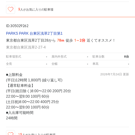
9
人が
お気に入りの駐車場
ID:305029262
PARKS PARK 台東区浅草2丁目第1
78m
1～2分
東京都台東区浅草2丁目28から
徒歩
近くてオススメ！
東京都台東区浅草2-27-4
-
-
8台
駐車場形式
屋内外形式
駐車台数
-
-
-
全長
全幅
車高
■上限料金
2026年7月24日
更新
(平日)12時間 1,800円 (繰り返し可)
【通常駐車料金】
(平日(祝日除く)8:00〜22:00 200円 20分
22:00〜翌8:00 100円 60分
(土日祝)8:00〜22:00 400円 25分
22:00〜翌8:00 100円 60分
■入出庫可能時間
24時間
15
人が
お気に入りの駐車場