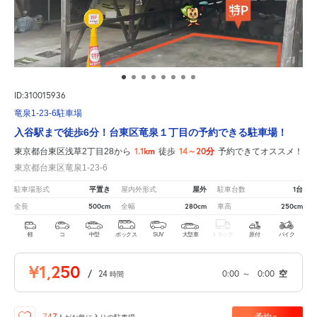
ID:310015936
竜泉1-23-6駐車場
入谷駅まで徒歩6分！台東区竜泉１丁目の予約できる駐車場！
1.1km
14～20分
東京都台東区浅草2丁目28から
徒歩
予約できてオススメ！
東京都台東区竜泉1-23-6
平置き
屋外
1台
駐車場形式
屋内外形式
駐車台数
500cm
280cm
250cm
全長
全幅
車高
軽
コ
中型
ボックス
SUV
大型車
トラック
原付
バイク
¥1,250
/
24
0:00
～
0:00
空
時間
予約へ