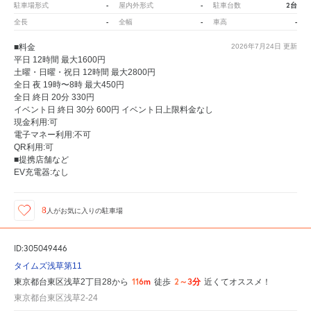
-
-
2台
駐車場形式
屋内外形式
駐車台数
-
-
-
全長
全幅
車高
■料金
2026年7月24日
更新
平日 12時間 最大1600円
土曜・日曜・祝日 12時間 最大2800円
全日 夜 19時〜8時 最大450円
全日 終日 20分 330円
イベント日 終日 30分 600円 イベント日上限料金なし
現金利用:可
電子マネー利用:不可
QR利用:可
■提携店舗など
EV充電器:なし
8
人が
お気に入りの駐車場
ID:305049446
タイムズ浅草第11
116m
2～3分
東京都台東区浅草2丁目28から
徒歩
近くてオススメ！
東京都台東区浅草2-24