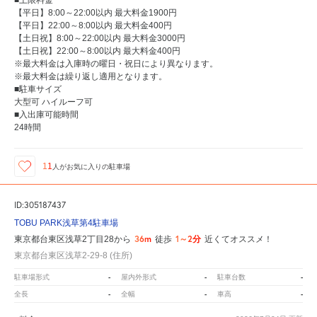
【平日】8:00～22:00以内 最大料金1900円
【平日】22:00～8:00以内 最大料金400円
【土日祝】8:00～22:00以内 最大料金3000円
【土日祝】22:00～8:00以内 最大料金400円
※最大料金は入庫時の曜日・祝日により異なります。
※最大料金は繰り返し適用となります。
■駐車サイズ
大型可 ハイルーフ可
■入出庫可能時間
24時間
11
人が
お気に入りの駐車場
ID:305187437
TOBU PARK浅草第4駐車場
36m
1～2分
東京都台東区浅草2丁目28から
徒歩
近くてオススメ！
東京都台東区浅草2-29-8 (住所)
-
-
-
駐車場形式
屋内外形式
駐車台数
-
-
-
全長
全幅
車高