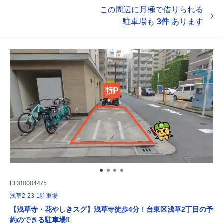
この周辺に月極で借りられる
駐車場も
3件
あります
ID:310004475
浅草2-23-1駐車場
【浅草寺・花やしきスグ】浅草寺徒歩4分！台東区浅草2丁目の予
約のできる駐車場‼