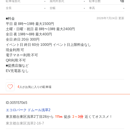
-
-
1台
駐車場形式
屋内外形式
駐車台数
-
-
-
全長
全幅
車高
■料金
2026年7月24日
更新
平日 昼 8時〜19時 最大1500円
土曜・日曜・祝日 昼 8時〜19時 最大2400円
全日 夜 19時〜8時 最大400円
全日 終日 20分 300円
イベント日 終日 60分 1000円 イベント日上限料金なし
現金利用:可
電子マネー利用:不可
QR利用:不可
■提携店舗など
EV充電器:なし
4
人が
お気に入りの駐車場
ID:305157065
エコロパーク ドムール浅草2
111m
2～3分
東京都台東区浅草2丁目28から
徒歩
近くてオススメ！
東京都台東区浅草2-16-7