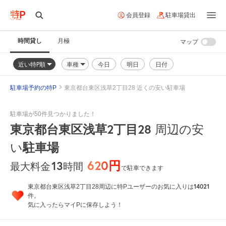
会員登録
駐車場貸出
時間貸し
月極
マップ
近い特P順
車種
今日
明日
日付
駐車場予約の特P
東京都台東区浅草2丁目28 近くの安い駐車場
駐車場が50件見つかりました！
東京都台東区浅草2丁目28
周辺の安
い
駐車場
620円
13
時間
最大料金
で駐車できます
14021
東京都台東区浅草2丁目28周辺に特Pユーザーのお気に入りは
件。
気に入ったらマイPに保存しよう！