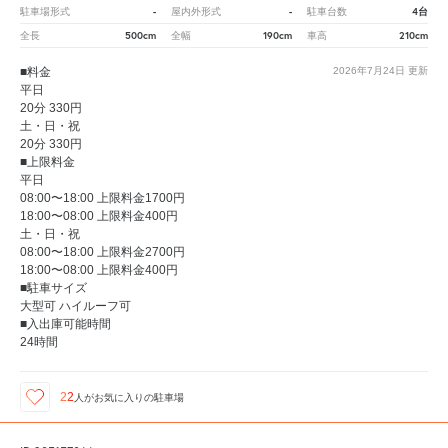
-
-
4台
駐車場形式
屋内外形式
駐車台数
500cm
190cm
210cm
全長
全幅
車高
■料金
2026年7月24日
更新
平日
20分 330円
土・日・祝
20分 330円
■上限料金
平日
08:00〜18:00 上限料金1700円
18:00〜08:00 上限料金400円
土・日・祝
08:00〜18:00 上限料金2700円
18:00〜08:00 上限料金400円
■駐車サイズ
大型可 ハイルーフ可
■入出庫可能時間
24時間
22
人が
お気に入りの駐車場