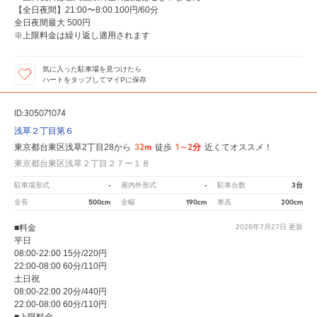
【全日夜間】21:00〜8:00 100円/60分
全日夜間最大 500円
※上限料金は繰り返し適用されます
気に入った駐車場を見つけたら
ハートをタップしてマイPに保存
ID:305071074
浅草２丁目第６
32m
1～2分
東京都台東区浅草2丁目28から
徒歩
近くてオススメ！
東京都台東区浅草２丁目２７ー１８
-
-
3台
駐車場形式
屋内外形式
駐車台数
500cm
190cm
200cm
全長
全幅
車高
■料金
2026年7月27日
更新
平日
08:00-22:00 15分/220円
22:00-08:00 60分/110円
土日祝
08:00-22:00 20分/440円
22:00-08:00 60分/110円
■上限料金