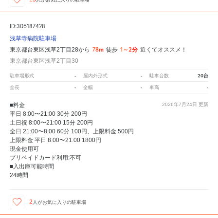
ID:305187428
浅草寺病院駐車場
78m
1～2分
東京都台東区浅草2丁目28から
徒歩
近くてオススメ！
東京都台東区浅草2丁目30
-
-
20台
駐車場形式
屋内外形式
駐車台数
-
-
-
全長
全幅
車高
■料金
2026年7月24日
更新
平日 8:00〜21:00 30分 200円
土日祝 8:00〜21:00 15分 200円
全日 21:00〜8:00 60分 100円、上限料金 500円
上限料金 平日 8:00〜21:00 1800円
現金使用可
プリペイドカード利用:不可
■入出庫可能時間
24時間
2
人が
お気に入りの駐車場