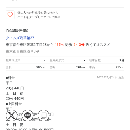
気に入った駐車場を見つけたら
ハートをタップしてマイPに保存
ID:305049450
タイムズ浅草第37
135m
2～3分
東京都台東区浅草2丁目28から
徒歩
近くてオススメ！
東京都台東区浅草3-9
-
-
2台
駐車場形式
屋内外形式
駐車台数
500cm
190cm
210cm
全長
全幅
車高
■料金
2026年7月24日
更新
平日
20分 440円
土・日・祝
20分 440円
■上限料金
平日
08:00〜19:00 上限料金2000円
19:00〜08:00 上限料金440円
土・日・祝
08:00〜19:00 上限料金1500円