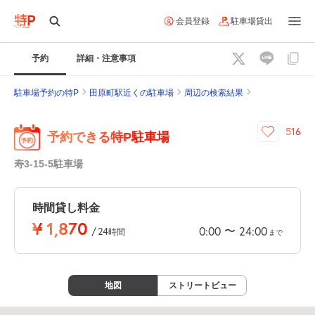
会員登録
駐車場貸出
予約
詳細・注意事項
駐車場予約の特P
田原町駅近くの駐車場
周辺の検索結果
516
予約できる特P駐車場
寿3-15-5駐車場
時間貸し料金
¥
1,870
〜
0:00
24:00
/
24
時間
まで
地図
ストリートビュー