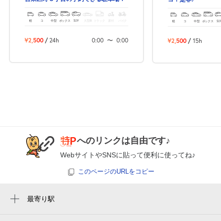
8月28日 (金)
¥1,870
空き1
軽
コ
中型
ボックス
SUV
大型車
トラック
原付
バイク
軽
コ
中型
ボックス
SU
¥2,500
/
24h
0:00
〜
0:00
¥2,500
/
15h
8月29日 (土)
休
8月30日 (日)
休
へのリンクは自由です♪
8月31日 (月)
休
WebサイトやSNSに貼って便利に使ってね♪
このページのURLをコピー
最寄り駅
9月1日 (火)
休
田原町駅