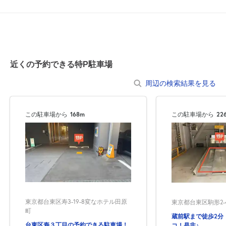
0:00～24:00
8月24日 (月)
¥1,870
空き1
近くの予約できる特P駐車場
8月25日 (火)
休
周辺の検索結果を見る
この駐車場から
168m
この駐車場から
22
8月26日 (水)
休
0:00～24:00
8月27日 (木)
¥1,870
空き1
東京都台東区寿3-19-8変なホテル田原
東京都台東区駒形2-4
町
蔵前駅まで徒歩2分
0:00～18:00
台東区寿３丁目の予約できる駐車場！
コ！是非♪