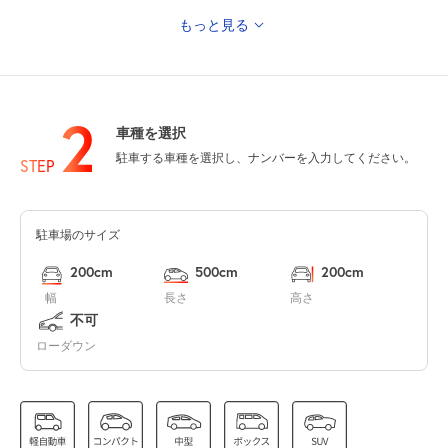
もっと見る
8月15日 (土)
休
2
車種を選択
0:00～24:00
駐車する車種を選択し、ナンバーを入力してください。
8月16日 (日)
¥1,870
STEP
満
駐車場のサイズ
0:00～24:00
8月17日 (月)
¥1,870
200cm
500cm
200cm
空き1
幅
長さ
高さ
不可
0:00～24:00
ローダウン
8月18日 (火)
¥1,870
満
0:00～24:00