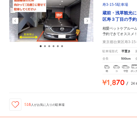
寿3-15-5駐車場
蔵前・浅草観光に
区寿３丁目の予約
相愛ペットケアルー
予約できてオススメ
東京都台東区寿3-15
平置き
駐車場形式
500cm
全長
軽
コ
中型
ボッ
¥1,870
/
24
516
人が
お気に入りの駐車場
ID:310042402
相愛ペットケアルーム
周辺の格安
駐車場
マップです。他の駐車場がありましたら、
こちら
から
《3ナンバー不可》EK