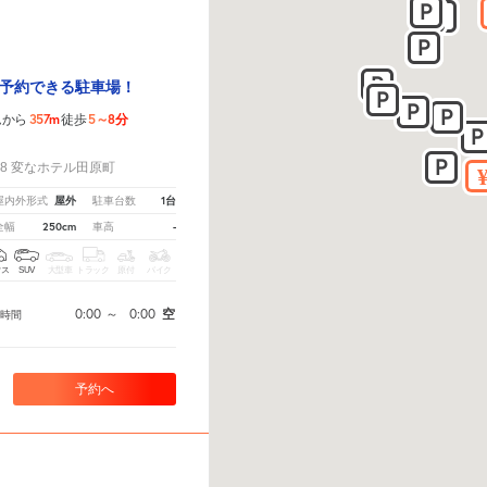
予約できる駐車場！
357m
5～8分
ムから
徒歩
！
-8 変なホテル田原町
屋外
1台
屋内外形式
駐車台数
250cm
-
全幅
車高
クス
SUV
大型車
トラック
原付
バイク
0:00
～
0:00
空
時間
予約へ