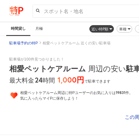
スポット名・地名
時間貸し
月極
近い特P順
車種
駐車場予約の特P
相愛ペットケアルーム 近くの安い駐車場
駐車場が100件見つかりました！
相愛ペットケアルーム
駐
周辺の安い
1,000円
24
時間
最大料金
で駐車できます
19831
相愛ペットケアルーム周辺に特Pユーザーのお気に入りは
件。
気に入ったらマイPに保存しよう！
この