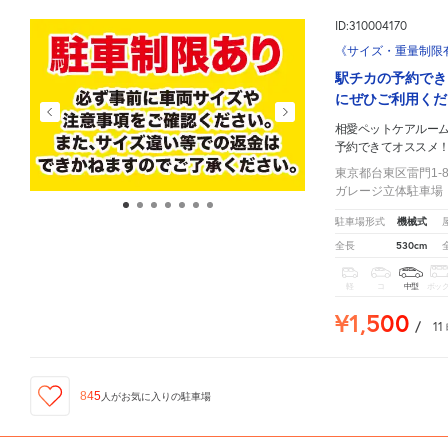
ID:310004170
《サイズ・重量制限
駅チカの予約でき
にぜひご利用くださ
相愛ペットケアルー
予約できてオススメ
東京都台東区雷門1-8
ガレージ立体駐車場
機械式
駐車場形式
530cm
全長
軽
コ
中型
ボッ
¥1,500
/
11
845
人が
お気に入りの駐車場