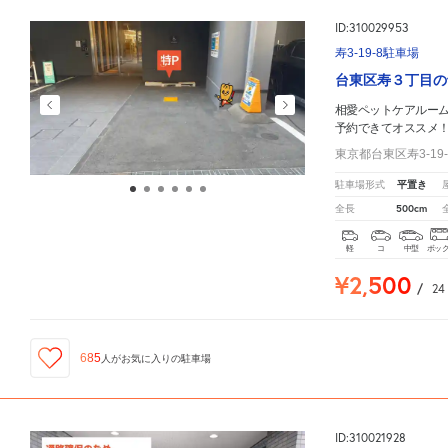
ID:310029953
寿3-19-8駐車場
台東区寿３丁目の
相愛ペットケアルー
予約できてオススメ
東京都台東区寿3-19
平置き
駐車場形式
500cm
全長
軽
コ
中型
ボッ
¥2,500
/
24
685
人が
お気に入りの駐車場
ID:310021928