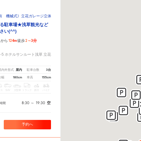
有 機械式》立花ガレージ立体駐車場【ホテルサンルート浅草内】
る駐車場★浅草観光など
い(^^)
124m
2～3分
ムから
徒歩
！
-5 ホテルサンルート浅草 立花
屋内
3台
屋内外形式
駐車台数
180cm
155cm
全幅
車高
クス
SUV
大型車
トラック
原付
バイク
8:30
～
19:30
空
時間
予約へ