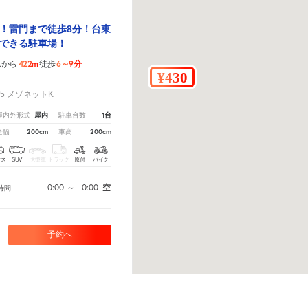
！雷門まで徒歩8分！台東
できる駐車場！
422m
6～9分
ムから
徒歩
！
-5 メゾネットK
屋内
1台
屋内外形式
駐車台数
200cm
200cm
全幅
車高
クス
SUV
大型車
トラック
原付
バイク
0:00
～
0:00
空
時間
予約へ
教えてください。
※ご注意ください - 徒歩時間は地形の状況や迂回路を反映できていない場合があ
IMISE駐車場A