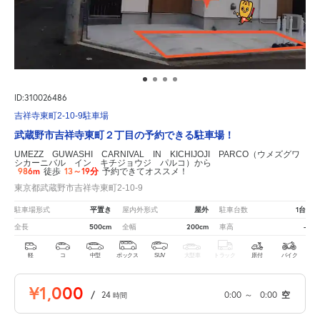
ID:310026486
吉祥寺東町2-10-9駐車場
武蔵野市吉祥寺東町２丁目の予約できる駐車場！
UMEZZ GUWASHI CARNIVAL IN KICHIJOJI PARCO（ウメズグワ
シカーニバル イン キチジョウジ パルコ）から
986m
13～19分
徒歩
予約できてオススメ！
東京都武蔵野市吉祥寺東町2-10-9
平置き
屋外
1台
駐車場形式
屋内外形式
駐車台数
500cm
200cm
-
全長
全幅
車高
軽
コ
中型
ボックス
SUV
大型車
トラック
原付
バイク
¥1,000
/
24
0:00
～
0:00
空
時間