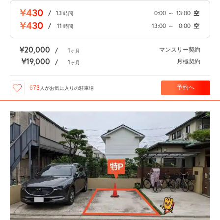
¥430
/
13
0:00
～
13:00
空
時間
¥430
/
11
13:00
～
0:00
空
時間
¥20,000
マンスリー契約
/
1
ヶ月
¥19,000
月極契約
/
1
ヶ月
予約へ
673
人が
お気に入りの駐車場