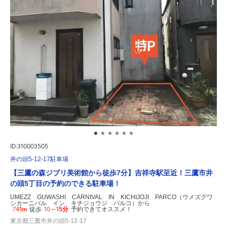
ID:310003505
井の頭5-12-17駐車場
【三鷹の森ジブリ美術館から徒歩7分】吉祥寺駅至近！三鷹市井
の頭5丁目の予約のできる駐車場！
UMEZZ GUWASHI CARNIVAL IN KICHIJOJI PARCO（ウメズグワ
シカーニバル イン キチジョウジ パルコ）から
741m
10～15分
徒歩
予約できてオススメ！
東京都三鷹市井の頭5-12-17