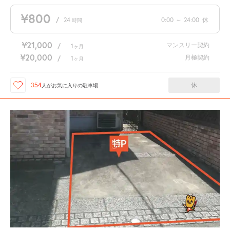
¥800
/
24
0:00
～
24:00
休
時間
¥21,000
マンスリー契約
/
1
ヶ月
¥20,000
月極契約
/
1
ヶ月
休
354
人が
お気に入りの駐車場