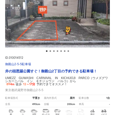
ID:310014512
御殿山2-5-5駐車場
井の頭恩賜公園すぐ！御殿山2丁目の予約できる駐車場！
UMEZZ GUWASHI CARNIVAL IN KICHIJOJI PARCO（ウメズグワ
シカーニバル イン キチジョウジ パルコ）から
894m
12～17分
徒歩
予約できてオススメ！
東京都武蔵野市御殿山2-5-5
平置き
屋外
1台
駐車場形式
屋内外形式
駐車台数
490cm
200cm
-
全長
全幅
車高
軽
コ
中型
ボックス
SUV
大型車
トラック
原付
バイク