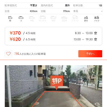
平置き
屋外
1台
駐車場形式
屋内外形式
駐車台数
420cm
170cm
-
全長
全幅
車高
軽
コ
中型
ボックス
SUV
大型車
トラック
原付
バイク
¥370
/
4.5
8:30
～
13:00
空
時間
¥620
/
6.5
13:00
～
19:30
空
時間
予約へ
791
人が
お気に入りの駐車場