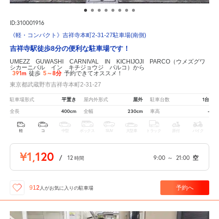
ID:310001916
《軽・コンパクト》吉祥寺本町2-31-27駐車場(南側)
吉祥寺駅徒歩8分の便利な駐車場です！
UMEZZ GUWASHI CARNIVAL IN KICHIJOJI PARCO（ウメズグワ
シカーニバル イン キチジョウジ パルコ）から
391m
5～8分
徒歩
予約できてオススメ！
東京都武蔵野市吉祥寺本町2-31-27
平置き
屋外
1台
駐車場形式
屋内外形式
駐車台数
400cm
230cm
-
全長
全幅
車高
軽
コ
中型
ボックス
SUV
大型車
トラック
原付
バイク
¥1,120
/
12
9:00
～
21:00
空
時間
予約へ
912
人が
お気に入りの駐車場