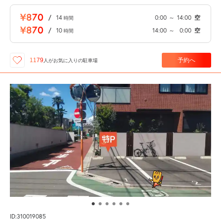
¥870
/
14
0:00
～
14:00
空
時間
¥870
/
10
14:00
～
0:00
空
時間
予約へ
1179
人が
お気に入りの駐車場
ID:310019085