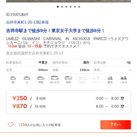
ID:310012869
吉祥寺東町1-20-13駐車場
吉祥寺駅まで徒歩9分！東京女子大学まで徒歩8分！
UMEZZ GUWASHI CARNIVAL IN KICHIJOJI PARCO（ウメズグワ
シカーニバル イン キチジョウジ パルコ）から
763m
10～15分
徒歩
予約できてオススメ！
東京都武蔵野市吉祥寺東町1-20-13
平置き
屋外
1台
駐車場形式
屋内外形式
駐車台数
500cm
230cm
-
全長
全幅
車高
軽
コ
中型
ボックス
SUV
大型車
トラック
原付
バイク
¥250
/
8
0:00
～
8:00
空
時間
¥870
/
16
8:00
～
0:00
空
時間
予約へ
1154
人が
お気に入りの駐車場