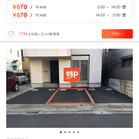
¥870
/
14
0:00
～
14:00
空
時間
¥870
/
10
14:00
～
0:00
空
時間
予約へ
723
人が
お気に入りの駐車場