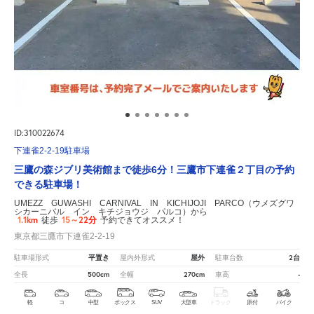
ID:310022674
下連雀2-2-19駐車場
三鷹の森ジブリ美術館まで徒歩6分！三鷹市下連雀２丁目の予約
できる駐車場！
UMEZZ GUWASHI CARNIVAL IN KICHIJOJI PARCO（ウメズグワ
シカーニバル イン キチジョウジ パルコ）から
1.1km
15～22分
徒歩
予約できてオススメ！
東京都三鷹市下連雀2-2-19
平置き
屋外
2台
駐車場形式
屋内外形式
駐車台数
500cm
270cm
-
全長
全幅
車高
軽
コ
中型
ボックス
SUV
大型車
トラック
原付
バイク