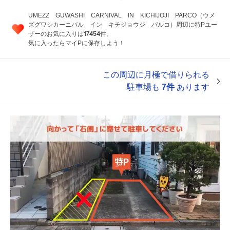
UMEZZ GUWASHI CARNIVAL IN KICHIJOJI PARCO（ウメ
ズグワシカーニバル イン キチジョウジ パルコ）周辺に特Pユー
17454
ザーのお気に入りは
件。
気に入ったらマイPに保存しよう！
この周辺に月極で借りられる
駐車場も
7件
あります