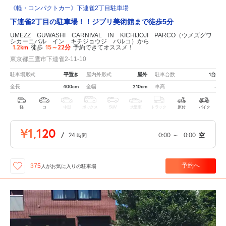
《軽・コンパクトカー》下連雀2丁目駐車場
下連雀2丁目の駐車場！！ジブリ美術館まで徒歩5分
UMEZZ GUWASHI CARNIVAL IN KICHIJOJI PARCO（ウメズグワ
シカーニバル イン キチジョウジ パルコ）から
1.2km
15～22分
徒歩
予約できてオススメ！
東京都三鷹市下連雀2-11-10
平置き
屋外
1台
駐車場形式
屋内外形式
駐車台数
400cm
210cm
-
全長
全幅
車高
軽
コ
中型
ボックス
SUV
大型車
トラック
原付
バイク
¥1,120
/
24
0:00
～
0:00
空
時間
予約へ
375
人が
お気に入りの駐車場