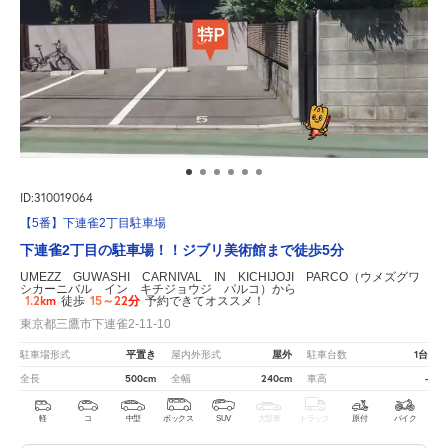
ID:310019064
【5番】下連雀2丁目駐車場
下連雀2丁目の駐車場！！ジブリ美術館まで徒歩5分
UMEZZ GUWASHI CARNIVAL IN KICHIJOJI PARCO（ウメズグワ
シカーニバル イン キチジョウジ パルコ）から
1.2km
15～22分
徒歩
予約できてオススメ！
東京都三鷹市下連雀2-11-10
平置き
屋外
1台
駐車場形式
屋内外形式
駐車台数
500cm
240cm
-
全長
全幅
車高
軽
コ
中型
ボックス
SUV
大型車
トラック
原付
バイク