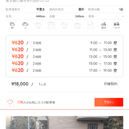
東京都三鷹市井の頭5-11-12
平置き
屋外
1台
駐車場形式
屋内外形式
駐車台数
440cm
240cm
-
全長
全幅
車高
軽
コ
中型
ボックス
SUV
大型車
トラック
原付
バイク
¥620
/
2
9:00
～
11:00
空
時間
¥620
/
2
11:00
～
13:00
空
時間
¥620
/
2
13:00
～
15:00
空
時間
¥620
/
2
15:00
～
17:00
空
時間
¥620
/
2
17:00
～
19:00
空
時間
¥18,000
月極契約
/
1
ヶ月
予約へ
256
人が
お気に入りの駐車場