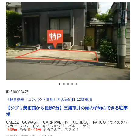
ID:310003477
《軽自動車・コンパクト専用》井の頭5-11-12駐車場
【ジブリ美術館から徒歩7分】三鷹市井の頭の予約のできる駐車
場
UMEZZ GUWASHI CARNIVAL IN KICHIJOJI PARCO（ウメズグワ
シカーニバル イン キチジョウジ パルコ）から
839m
11～16分
徒歩
予約できてオススメ！