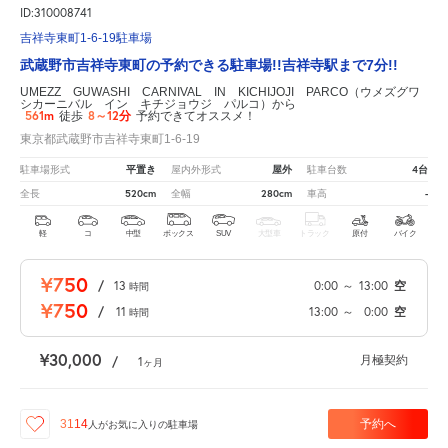
ID:310008741
吉祥寺東町1-6-19駐車場
武蔵野市吉祥寺東町の予約できる駐車場!!吉祥寺駅まで7分!!
UMEZZ GUWASHI CARNIVAL IN KICHIJOJI PARCO（ウメズグワ
シカーニバル イン キチジョウジ パルコ）から
561m
8～12分
徒歩
予約できてオススメ！
東京都武蔵野市吉祥寺東町1-6-19
平置き
屋外
4台
駐車場形式
屋内外形式
駐車台数
520cm
280cm
-
全長
全幅
車高
軽
コ
中型
ボックス
SUV
大型車
トラック
原付
バイク
¥750
/
13
0:00
～
13:00
空
時間
¥750
/
11
13:00
～
0:00
空
時間
¥30,000
月極契約
/
1
ヶ月
予約へ
3114
人が
お気に入りの駐車場