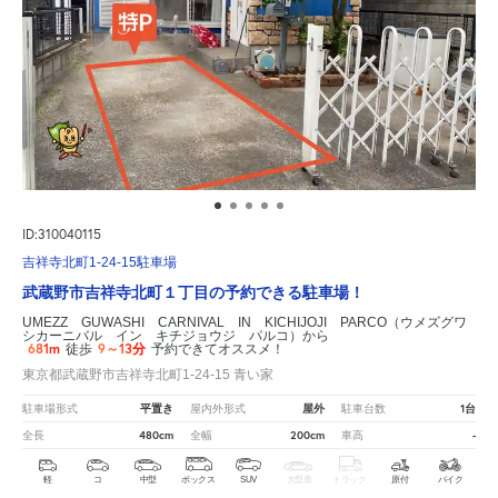
ID:310040115
吉祥寺北町1-24-15駐車場
武蔵野市吉祥寺北町１丁目の予約できる駐車場！
UMEZZ GUWASHI CARNIVAL IN KICHIJOJI PARCO（ウメズグワ
シカーニバル イン キチジョウジ パルコ）から
681m
9～13分
徒歩
予約できてオススメ！
東京都武蔵野市吉祥寺北町1-24-15 青い家
平置き
屋外
1台
駐車場形式
屋内外形式
駐車台数
480cm
200cm
-
全長
全幅
車高
軽
コ
中型
ボックス
SUV
大型車
トラック
原付
バイク