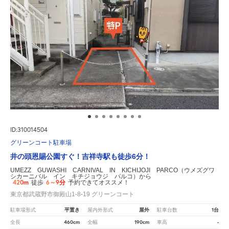
ID:310014504
グリーンコート駐車場
井の頭恩賜公園すぐ！吉祥寺駅も徒歩6分！
UMEZZ GUWASHI CARNIVAL IN KICHIJOJI PARCO（ウメズグワ
シカーニバル イン キチジョウジ パルコ）から
420m
6～9分
徒歩
予約できてオススメ！
東京都武蔵野市御殿山1-8-19 グリーンコート
平置き
屋外
1台
駐車場形式
屋内外形式
駐車台数
460cm
190cm
-
全長
全幅
車高