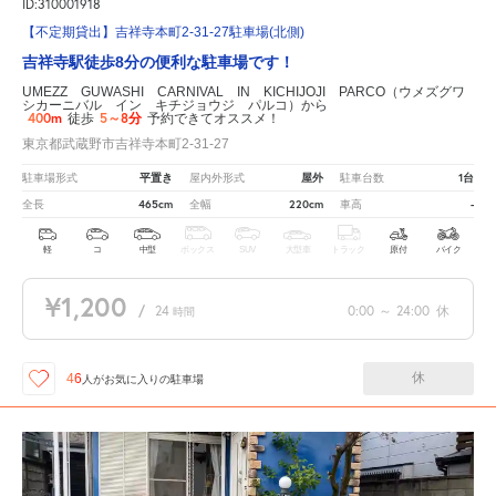
ID:310001918
【不定期貸出】吉祥寺本町2-31-27駐車場(北側)
吉祥寺駅徒歩8分の便利な駐車場です！
UMEZZ GUWASHI CARNIVAL IN KICHIJOJI PARCO（ウメズグワ
シカーニバル イン キチジョウジ パルコ）から
400m
5～8分
徒歩
予約できてオススメ！
東京都武蔵野市吉祥寺本町2-31-27
平置き
屋外
1台
駐車場形式
屋内外形式
駐車台数
465cm
220cm
-
全長
全幅
車高
軽
コ
中型
ボックス
SUV
大型車
トラック
原付
バイク
¥1,200
/
24
0:00
～
24:00
休
時間
休
46
人が
お気に入りの駐車場