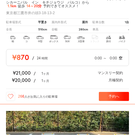
シカーニバル イン キチジョウジ パルコ）から
1.1km
14～20分
徒歩
予約できてオススメ！
東京都三鷹市井の頭3-18-13-2
平置き
屋外
1台
駐車場形式
屋内外形式
駐車台数
510cm
280cm
-
全長
全幅
車高
軽
コ
中型
ボックス
SUV
大型車
トラック
原付
バイク
¥870
/
24
0:00
～
0:00
空
時間
¥21,000
マンスリー契約
/
1
ヶ月
¥20,000
月極契約
/
1
ヶ月
予約へ
266
人が
お気に入りの駐車場