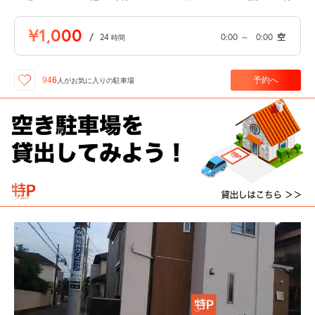
¥1,000
/
24
0:00
～
0:00
空
時間
予約へ
946
人が
お気に入りの駐車場