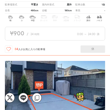
平置き
屋外
1台
駐車場形式
屋内外形式
駐車台数
480cm
180cm
-
全長
全幅
車高
軽
コ
中型
ボックス
SUV
大型車
トラック
原付
バイク
¥900
/
24
0:00
～
24:00
休
時間
休
84
人が
お気に入りの駐車場