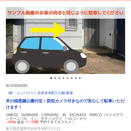
ID:310004250
《軽・コンパクト》吉祥寺本町3-13駐車場
井の頭恩賜公園付近！防犯カメラ付きなので安心して駐車いただ
けます！
UMEZZ GUWASHI CARNIVAL IN KICHIJOJI PARCO（ウメズグワ
シカーニバル イン キチジョウジ パルコ）から
681m
9～13分
徒歩
予約できてオススメ！
東京都武蔵野市吉祥寺本町3-13-11