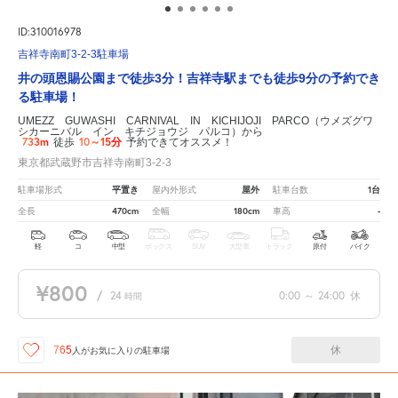
ID:310016978
吉祥寺南町3-2-3駐車場
井の頭恩賜公園まで徒歩3分！吉祥寺駅までも徒歩9分の予約でき
る駐車場！
UMEZZ GUWASHI CARNIVAL IN KICHIJOJI PARCO（ウメズグワ
シカーニバル イン キチジョウジ パルコ）から
733m
10～15分
徒歩
予約できてオススメ！
東京都武蔵野市吉祥寺南町3-2-3
平置き
屋外
1台
駐車場形式
屋内外形式
駐車台数
470cm
180cm
-
全長
全幅
車高
軽
コ
中型
ボックス
SUV
大型車
トラック
原付
バイク
¥800
/
24
0:00
～
24:00
休
時間
休
765
人が
お気に入りの駐車場