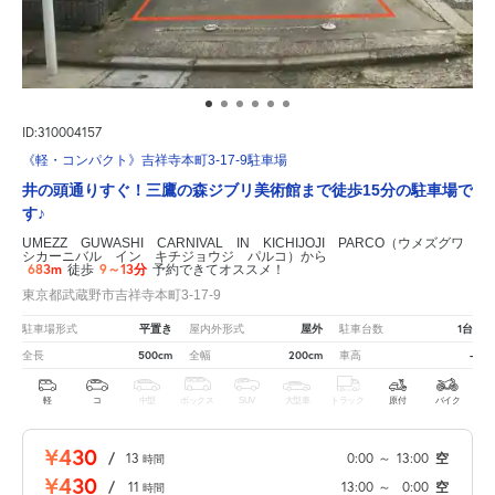
ID:310004157
《軽・コンパクト》吉祥寺本町3-17-9駐車場
井の頭通りすぐ！三鷹の森ジブリ美術館まで徒歩15分の駐車場で
す♪
UMEZZ GUWASHI CARNIVAL IN KICHIJOJI PARCO（ウメズグワ
シカーニバル イン キチジョウジ パルコ）から
683m
9～13分
徒歩
予約できてオススメ！
東京都武蔵野市吉祥寺本町3-17-9
平置き
屋外
1台
駐車場形式
屋内外形式
駐車台数
500cm
200cm
-
全長
全幅
車高
軽
コ
中型
ボックス
SUV
大型車
トラック
原付
バイク
¥430
/
13
0:00
～
13:00
空
時間
¥430
/
11
13:00
～
0:00
空
時間