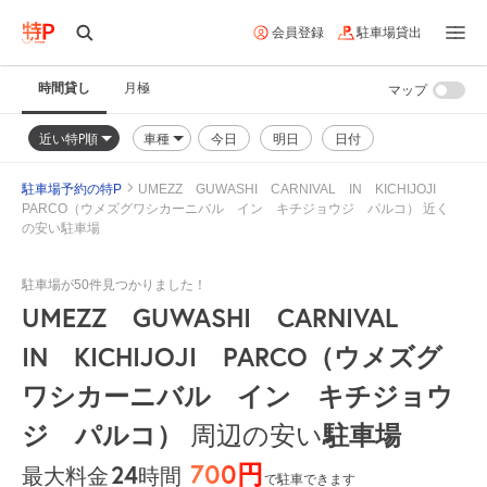
会員登録
駐車場貸出
時間貸し
月極
マップ
近い特P順
車種
今日
明日
日付
駐車場予約の特P
UMEZZ GUWASHI CARNIVAL IN KICHIJOJI
PARCO（ウメズグワシカーニバル イン キチジョウジ パルコ） 近く
の安い駐車場
駐車場が50件見つかりました！
UMEZZ GUWASHI CARNIVAL
IN KICHIJOJI PARCO（ウメズグ
ワシカーニバル イン キチジョウ
ジ パルコ）
駐車場
周辺の安い
700円
24
時間
最大料金
で駐車できます