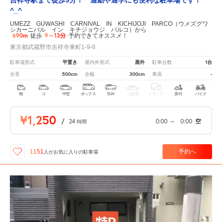
^_^
UMEZZ GUWASHI CARNIVAL IN KICHIJOJI PARCO（ウメズグワ
シカーニバル イン キチジョウジ パルコ）から
690m
9～13分
徒歩
予約できてオススメ！
東京都武蔵野市吉祥寺東町1-9-6
平置き
屋外
1台
駐車場形式
屋内外形式
駐車台数
500cm
300cm
-
全長
全幅
車高
軽
コ
中型
ボックス
SUV
大型車
トラック
原付
バイク
¥1,250
/
24
0:00
～
0:00
空
時間
予約へ
1151
人が
お気に入りの駐車場