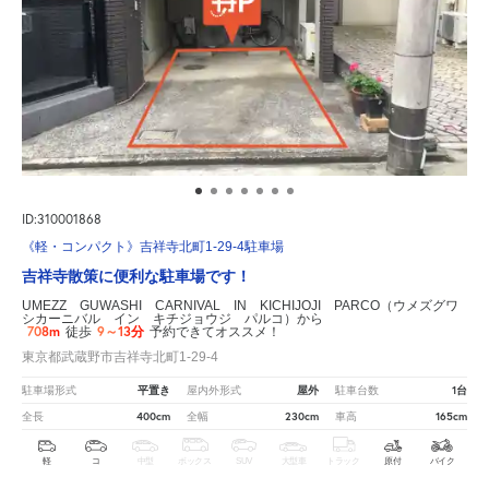
ID:310001868
《軽・コンパクト》吉祥寺北町1-29-4駐車場
吉祥寺散策に便利な駐車場です！
UMEZZ GUWASHI CARNIVAL IN KICHIJOJI PARCO（ウメズグワ
シカーニバル イン キチジョウジ パルコ）から
708m
9～13分
徒歩
予約できてオススメ！
東京都武蔵野市吉祥寺北町1-29-4
平置き
屋外
1台
駐車場形式
屋内外形式
駐車台数
400cm
230cm
165cm
全長
全幅
車高
軽
コ
中型
ボックス
SUV
大型車
トラック
原付
バイク