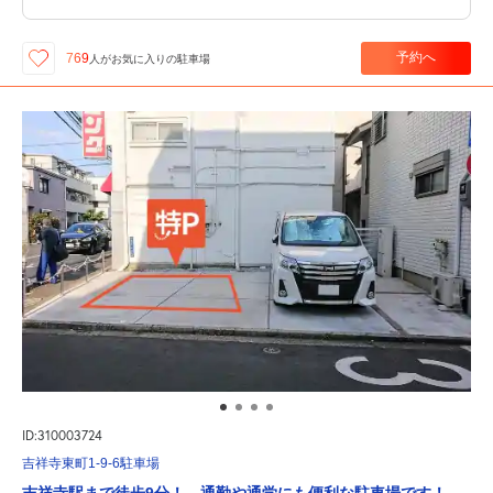
予約へ
769
人が
お気に入りの駐車場
ID:310003724
吉祥寺東町1-9-6駐車場
吉祥寺駅まで徒歩9分！ 通勤や通学にも便利な駐車場です！