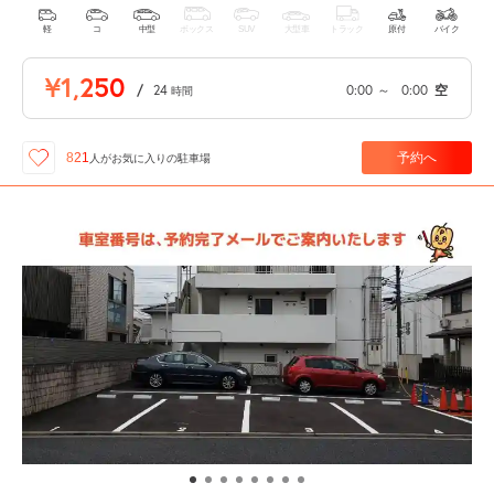
軽
コ
中型
ボックス
SUV
大型車
トラック
原付
バイク
¥1,250
/
24
0:00
～
0:00
空
時間
予約へ
821
人が
お気に入りの駐車場