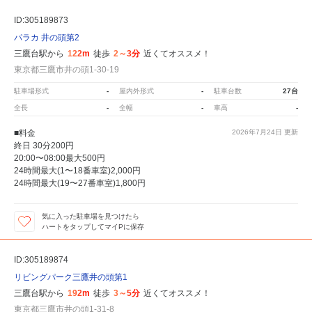
ID:305189873
パラカ 井の頭第2
三鷹台駅から
122m
徒歩
2～3分
近くてオススメ！
東京都三鷹市井の頭1-30-19
駐車場形式
-
屋内外形式
-
駐車台数
27台
全長
-
全幅
-
車高
-
■料金
2026年7月24日
更新
終日 30分200円
20:00〜08:00最大500円
24時間最大(1〜18番車室)2,000円
24時間最大(19〜27番車室)1,800円
気に入った駐車場を見つけたら
ハートをタップしてマイPに保存
ID:305189874
リビングパーク三鷹井の頭第1
三鷹台駅から
192m
徒歩
3～5分
近くてオススメ！
東京都三鷹市井の頭1-31-8