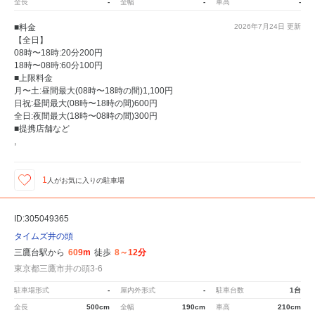
全長
-
全幅
-
車高
-
■料金
2026年7月24日
更新
【全日】
08時〜18時:20分200円
18時〜08時:60分100円
■上限料金
月〜土:昼間最大(08時〜18時の間)1,100円
日祝:昼間最大(08時〜18時の間)600円
全日:夜間最大(18時〜08時の間)300円
■提携店舗など
,
1
人が
お気に入りの駐車場
ID:305049365
タイムズ井の頭
三鷹台駅から
609m
徒歩
8～12分
東京都三鷹市井の頭3-6
駐車場形式
-
屋内外形式
-
駐車台数
1台
全長
500cm
全幅
190cm
車高
210cm