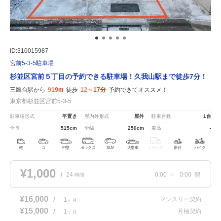
ID:310015987
宮前5-3-5駐車場
杉並区宮前５丁目の予約できる駐車場！久我山駅まで徒歩7分！
三鷹台駅から
919m
徒歩
12～17分
予約できてオススメ！
東京都杉並区宮前5-3-5
駐車場形式
平置き
屋内外形式
屋外
駐車台数
1台
全長
515cm
全幅
250cm
車高
-
軽
コ
中型
ボックス
SUV
大型車
トラック
原付
バイク
¥1,000
/
24
0:00
～
0:00
契
時間
¥16,000
マンスリー契約
/
1
ヶ月
¥15,000
月極契約
/
1
ヶ月