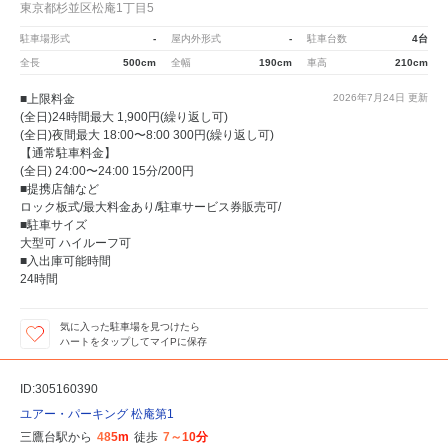
東京都杉並区松庵1丁目5
駐車場形式
-
屋内外形式
-
駐車台数
4台
全長
500cm
全幅
190cm
車高
210cm
■上限料金
2026年7月24日
更新
(全日)24時間最大 1,900円(繰り返し可)
(全日)夜間最大 18:00〜8:00 300円(繰り返し可)
【通常駐車料金】
(全日) 24:00〜24:00 15分/200円
■提携店舗など
ロック板式/最大料金あり/駐車サービス券販売可/
■駐車サイズ
大型可 ハイルーフ可
■入出庫可能時間
24時間
気に入った駐車場を見つけたら
ハートをタップしてマイPに保存
ID:305160390
ユアー・パーキング 松庵第1
三鷹台駅から
485m
徒歩
7～10分