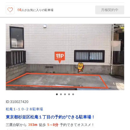
月極契約中
66
人が
お気に入りの駐車場
ID:310027420
松庵１-１０-２８駐車場
東京都杉並区松庵１丁目の予約ができる駐車場！
三鷹台駅から
393m
徒歩
5～8分
予約できてオススメ！