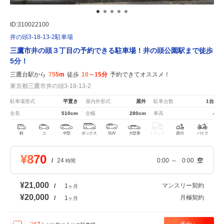
ID:310022100
井の頭3-18-13-2駐車場
三鷹市井の頭３丁目の予約できる駐車場！井の頭公園駅まで徒歩
5分！
三鷹台駅から
755m
徒歩
10～15分
予約できてオススメ！
東京都三鷹市井の頭3-18-13-2
駐車場形式
平置き
屋内外形式
屋外
駐車台数
1台
全長
510cm
全幅
280cm
車高
-
軽
コ
中型
ボックス
SUV
大型車
トラック
原付
バイク
¥870
/
24
0:00
～
0:00
空
時間
¥21,000
マンスリー契約
/
1
ヶ月
¥20,000
月極契約
/
1
ヶ月