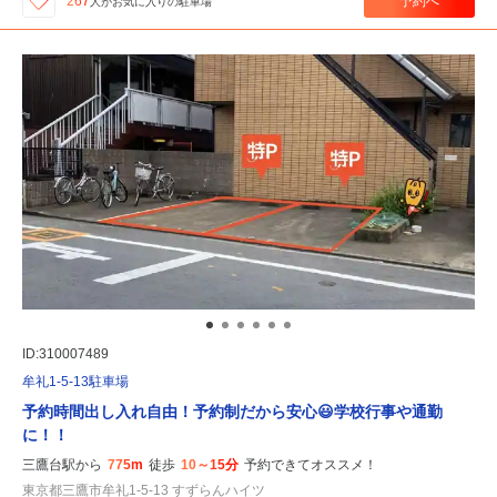
予約へ
267
人が
お気に入りの駐車場
ID:310007489
牟礼1-5-13駐車場
予約時間出し入れ自由！予約制だから安心😃学校行事や通勤
に！！
三鷹台駅から
775m
徒歩
10～15分
予約できてオススメ！
東京都三鷹市牟礼1-5-13 すずらんハイツ