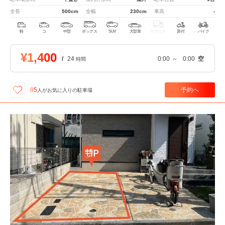
全長
500cm
全幅
230cm
車高
-
軽
コ
中型
ボックス
SUV
大型車
トラック
原付
バイク
¥1,400
/
24
0:00
～
0:00
空
時間
予約へ
85
人が
お気に入りの駐車場