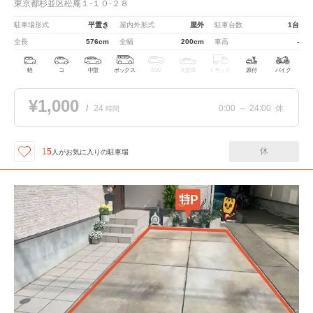
東京都杉並区松庵１-１０-２８
駐車場形式
平置き
屋内外形式
屋外
駐車台数
1台
全長
576cm
全幅
200cm
車高
-
軽
コ
中型
ボックス
SUV
大型車
トラック
原付
バイク
¥1,000
/
24
0:00
～
24:00
休
時間
休
15
人が
お気に入りの駐車場