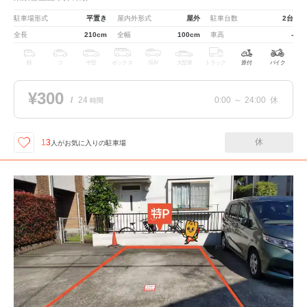
駐車場形式
平置き
屋内外形式
屋外
駐車台数
2台
全長
210cm
全幅
100cm
車高
-
軽
コ
中型
ボックス
SUV
大型車
トラック
原付
バイク
¥300
/
24
0:00
～
24:00
休
時間
休
13
人が
お気に入りの駐車場