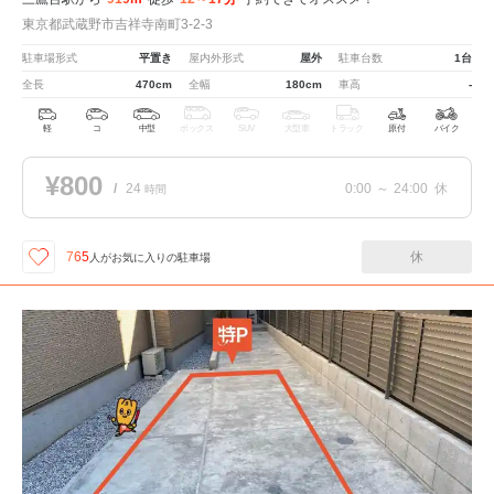
東京都武蔵野市吉祥寺南町3-2-3
駐車場形式
平置き
屋内外形式
屋外
駐車台数
1台
全長
470cm
全幅
180cm
車高
-
軽
コ
中型
ボックス
SUV
大型車
トラック
原付
バイク
¥800
/
24
0:00
～
24:00
休
時間
休
765
人が
お気に入りの駐車場