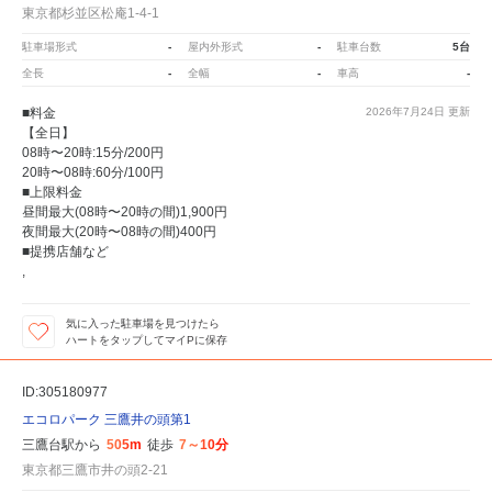
東京都杉並区松庵1-4-1
駐車場形式
-
屋内外形式
-
駐車台数
5台
全長
-
全幅
-
車高
-
■料金
2026年7月24日
更新
【全日】
08時〜20時:15分/200円
20時〜08時:60分/100円
■上限料金
昼間最大(08時〜20時の間)1,900円
夜間最大(20時〜08時の間)400円
■提携店舗など
,
気に入った駐車場を見つけたら
ハートをタップしてマイPに保存
ID:305180977
エコロパーク 三鷹井の頭第1
三鷹台駅から
505m
徒歩
7～10分
東京都三鷹市井の頭2-21