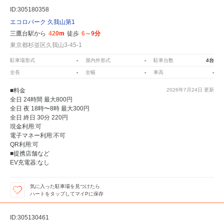
ID:305180358
エコロパーク 久我山第1
三鷹台駅から
420m
徒歩
6～9分
東京都杉並区久我山3-45-1
駐車場形式
-
屋内外形式
-
駐車台数
4台
全長
-
全幅
-
車高
-
■料金
2026年7月24日
更新
全日 24時間 最大800円
全日 夜 18時〜8時 最大300円
全日 終日 30分 220円
現金利用:可
電子マネー利用:不可
QR利用:可
■提携店舗など
EV充電器:なし
気に入った駐車場を見つけたら
ハートをタップしてマイPに保存
ID:305130461