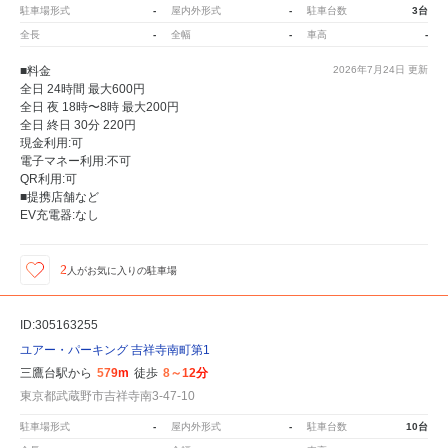
駐車場形式
-
屋内外形式
-
駐車台数
3台
全長
-
全幅
-
車高
-
■料金
2026年7月24日
更新
全日 24時間 最大600円
全日 夜 18時〜8時 最大200円
全日 終日 30分 220円
現金利用:可
電子マネー利用:不可
QR利用:可
■提携店舗など
EV充電器:なし
2
人が
お気に入りの駐車場
ID:305163255
ユアー・パーキング 吉祥寺南町第1
三鷹台駅から
579m
徒歩
8～12分
東京都武蔵野市吉祥寺南3-47-10
駐車場形式
-
屋内外形式
-
駐車台数
10台