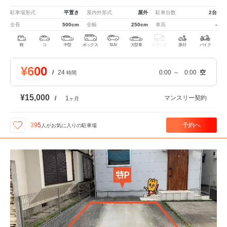
駐車場形式
平置き
屋内外形式
屋外
駐車台数
2台
全長
500cm
全幅
250cm
車高
-
軽
コ
中型
ボックス
SUV
大型車
トラック
原付
バイク
¥600
/
24
0:00
～
0:00
空
時間
¥15,000
マンスリー契約
/
1
ヶ月
予約へ
395
人が
お気に入りの駐車場