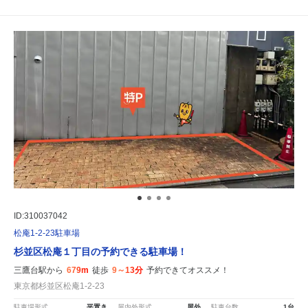
ID:310037042
松庵1-2-23駐車場
杉並区松庵１丁目の予約できる駐車場！
三鷹台駅から
679m
徒歩
9～13分
予約できてオススメ！
東京都杉並区松庵1-2-23
駐車場形式
平置き
屋内外形式
屋外
駐車台数
1台