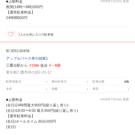
■上限料金
2026年7月24日
更新
夜間(18時〜8時)300円
【通常駐車料金】
24時間800円
1
人が
お気に入りの駐車場
ID:305130458
アップルパーク井の頭第1
三鷹台駅から
410m
徒歩
6～9分
東京都三鷹市井の頭2-23-12
駐車場形式
-
屋内外形式
-
駐車台数
4台
全長
-
全幅
-
車高
-
■上限料金
2026年7月24日
更新
(全日)24時間最大900円(繰り返し有り)
(全日)18:00〜8:00 最大300円(繰り返し有り)
【通常駐車料金】
(全日)オールタイム 60分200円
(全日)