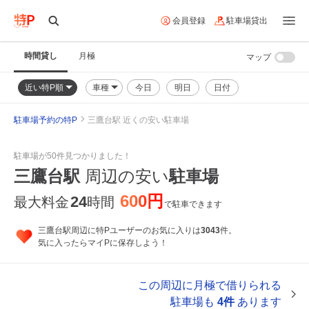
会員登録
駐車場貸出
時間貸し
月極
マップ
近い特P順
車種
今日
明日
日付
駐車場予約の特P
三鷹台駅 近くの安い駐車場
駐車場が50件見つかりました！
三鷹台駅
周辺の安い
駐車場
600円
24
最大料金
時間
で駐車できます
三鷹台駅周辺に特Pユーザーのお気に入りは
3043
件。
気に入ったらマイPに保存しよう！
この周辺に月極で借りられる
駐車場も
4件
あります