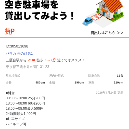
ID:305013698
パラカ 井の頭第1
三鷹台駅から
21m
徒歩
1～2分
近くてオススメ！
東京都三鷹市井の頭1-31-23
駐車場形式
-
屋内外形式
-
駐車台数
12台
全長
480cm
全幅
190cm
車高
210cm
■料金
2026年7月24日
更新
08:00〜18:00 25分200円
18:00〜08:00 60分200円
18:00〜08:00最大500円
24時間最大1,400円
■駐車サイズ
ハイルーフ可