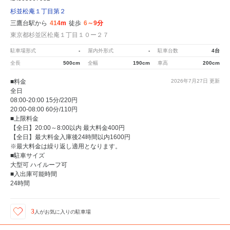
杉並松庵１丁目第２
三鷹台駅から
414m
徒歩
6～9分
東京都杉並区松庵１丁目１０ー２７
駐車場形式
-
屋内外形式
-
駐車台数
4台
全長
500cm
全幅
190cm
車高
200cm
■料金
2026年7月27日
更新
全日
08:00-20:00 15分/220円
20:00-08:00 60分/110円
■上限料金
【全日】20:00～8:00以内 最大料金400円
【全日】最大料金入庫後24時間以内1600円
※最大料金は繰り返し適用となります。
■駐車サイズ
大型可 ハイルーフ可
■入出庫可能時間
24時間
3
人が
お気に入りの駐車場