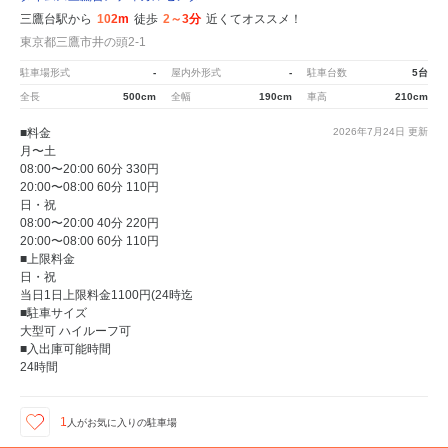
三鷹台駅から
102m
徒歩
2～3分
近くてオススメ！
東京都三鷹市井の頭2-1
駐車場形式
-
屋内外形式
-
駐車台数
5台
全長
500cm
全幅
190cm
車高
210cm
■料金
2026年7月24日
更新
月〜土
08:00〜20:00 60分 330円
20:00〜08:00 60分 110円
日・祝
08:00〜20:00 40分 220円
20:00〜08:00 60分 110円
■上限料金
日・祝
当日1日上限料金1100円(24時迄
■駐車サイズ
大型可 ハイルーフ可
■入出庫可能時間
24時間
1
人が
お気に入りの駐車場