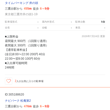
タイムパーキング 井の頭
三鷹台駅から
455m
徒歩
6～9分
東京都三鷹市井の頭1-19
駐車場形式
-
屋内外形式
-
駐車台数
5台
全長
-
全幅
-
車高
-
■上限料金
2026年7月24日
更新
昼間最大 900円 （1回限り適用）
夜間最大 300円 （1回限り適用）
【通常駐車料金】
(全日)8:00〜22:00 200円 40分
22:00〜翌8:00 100円 60分
■入出庫可能時間
24時間
2
人が
お気に入りの駐車場
ID:305188620
ナビパーク 松庵第2
三鷹台駅から
476m
徒歩
6～9分