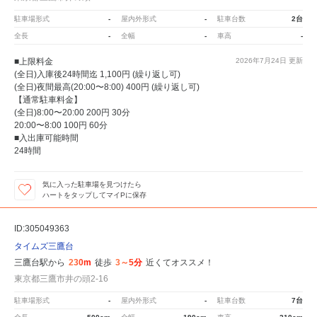
駐車場形式
-
屋内外形式
-
駐車台数
2台
全長
-
全幅
-
車高
-
■上限料金
2026年7月24日
更新
(全日)入庫後24時間迄 1,100円 (繰り返し可)
(全日)夜間最高(20:00〜8:00) 400円 (繰り返し可)
【通常駐車料金】
(全日)8:00〜20:00 200円 30分
20:00〜8:00 100円 60分
■入出庫可能時間
24時間
気に入った駐車場を見つけたら
ハートをタップしてマイPに保存
ID:305049363
タイムズ三鷹台
三鷹台駅から
230m
徒歩
3～5分
近くてオススメ！
東京都三鷹市井の頭2-16
駐車場形式
-
屋内外形式
-
駐車台数
7台