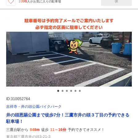
休
1096
人が
お気に入りの駐車場
ID:310052764
吉祥寺・井の頭公園バイクパーク
井の頭恩賜公園まで徒歩7分！三鷹市井の頭３丁目の予約できる
駐車場！
三鷹台駅から
848m
徒歩
11～16分
予約できてオススメ！
東京都三鷹市井の頭3-21-3