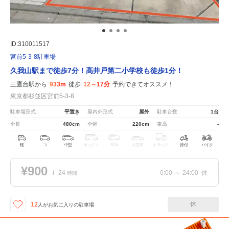
ID:310011517
宮前5-3-8駐車場
久我山駅まで徒歩7分！高井戸第二小学校も徒歩1分！
三鷹台駅から
933m
徒歩
12～17分
予約できてオススメ！
東京都杉並区宮前5-3-8
駐車場形式
平置き
屋内外形式
屋外
駐車台数
1台
全長
480cm
全幅
220cm
車高
-
軽
コ
中型
ボックス
SUV
大型車
トラック
原付
バイク
¥900
/
24
0:00
～
24:00
休
時間
休
12
人が
お気に入りの駐車場