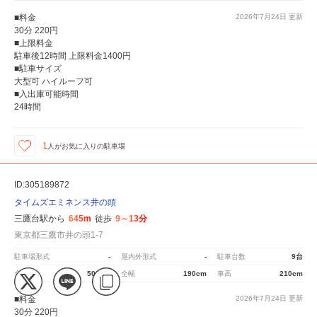
■料金
2026年7月24日
更新
30分 220円
■上限料金
駐車後12時間 上限料金1400円
■駐車サイズ
大型可 ハイルーフ可
■入出庫可能時間
24時間
1
人が
お気に入りの駐車場
ID:305189872
タイムズエミネンス井の頭
三鷹台駅から
645m
徒歩
9～13分
東京都三鷹市井の頭1-7
駐車場形式
-
屋内外形式
-
駐車台数
9台
全長
500cm
全幅
190cm
車高
210cm
■料金
2026年7月24日
更新
30分 220円