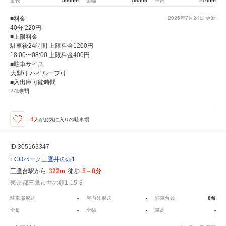
全長
500cm
全幅
190cm
車高
210cm
■料金
2026年7月24日
更新
40分 220円
■上限料金
駐車後24時間 上限料金1200円
18:00〜08:00 上限料金400円
■駐車サイズ
大型可 ハイルーフ可
■入出庫可能時間
24時間
4
人が
お気に入りの駐車場
ID:305163347
ECOパーク三鷹井の頭1
三鷹台駅から
322m
徒歩
5～8分
東京都三鷹市井の頭1-15-8
駐車場形式
-
屋内外形式
-
駐車台数
8台
全長
-
全幅
-
車高
-