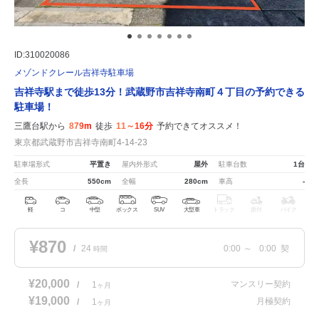
ID:310020086
メゾンドクレール吉祥寺駐車場
吉祥寺駅まで徒歩13分！武蔵野市吉祥寺南町４丁目の予約できる
駐車場！
三鷹台駅から
879m
徒歩
11～16分
予約できてオススメ！
東京都武蔵野市吉祥寺南町4-14-23
駐車場形式
平置き
屋内外形式
屋外
駐車台数
1台
全長
550cm
全幅
280cm
車高
-
軽
コ
中型
ボックス
SUV
大型車
トラック
原付
バイク
¥870
/
24
0:00
～
0:00
契
時間
¥20,000
マンスリー契約
/
1
ヶ月
¥19,000
月極契約
/
1
ヶ月