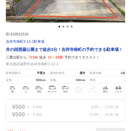
ID:310011510
吉祥寺南町3-12-2駐車場
井の頭恩賜公園まで徒歩3分！吉祥寺南町の予約できる駐車場！
三鷹台駅から
721m
徒歩
10～15分
予約できてオススメ！
東京都武蔵野市吉祥寺南町3-12-2
駐車場形式
平置き
屋内外形式
屋外
駐車台数
1台
全長
500cm
全幅
330cm
車高
-
軽
コ
中型
ボックス
SUV
大型車
トラック
原付
バイク
¥500
/
5
8:00
～
13:00
休
時間
¥500
/
5
13:00
～
18:00
休
時間