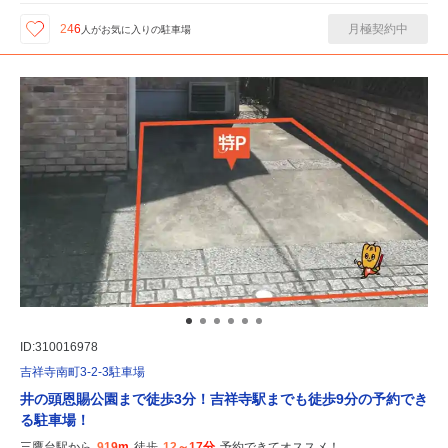
月極契約中
246
人が
お気に入りの駐車場
ID:310016978
吉祥寺南町3-2-3駐車場
井の頭恩賜公園まで徒歩3分！吉祥寺駅までも徒歩9分の予約でき
る駐車場！
三鷹台駅から
919m
徒歩
12～17分
予約できてオススメ！