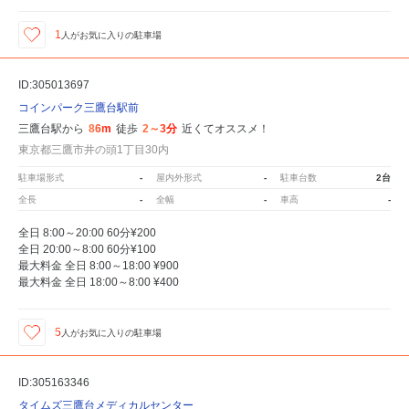
1
人が
お気に入りの駐車場
ID:305013697
コインパーク三鷹台駅前
三鷹台駅から
86m
徒歩
2～3分
近くてオススメ！
東京都三鷹市井の頭1丁目30内
駐車場形式
-
屋内外形式
-
駐車台数
2台
全長
-
全幅
-
車高
-
全日 8:00～20:00 60分¥200
全日 20:00～8:00 60分¥100
最大料金 全日 8:00～18:00 ¥900
最大料金 全日 18:00～8:00 ¥400
5
人が
お気に入りの駐車場
ID:305163346
タイムズ三鷹台メディカルセンター