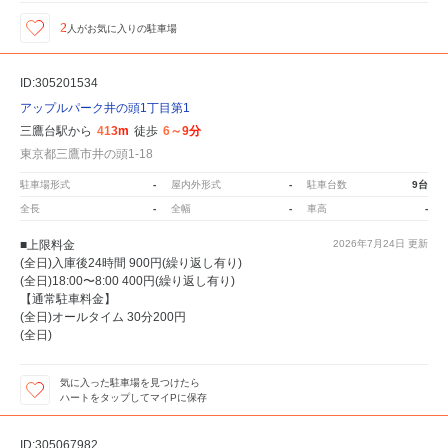
2
人が
お気に入りの駐車場
ID:305201534
アップルパーク井の頭1丁目第1
三鷹台駅から
413m
徒歩
6～9分
東京都三鷹市井の頭1-18
駐車場形式
-
屋内外形式
-
駐車台数
9台
全長
-
全幅
-
車高
-
■上限料金
2026年7月24日
更新
(全日)入庫後24時間 900円(繰り返し有り)
(全日)18:00〜8:00 400円(繰り返し有り)
【通常駐車料金】
(全日)オールタイム 30分200円
(全日)
気に入った駐車場を見つけたら
ハートをタップしてマイPに保存
ID:305067982