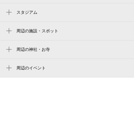
久我山駅
スタジアム
周辺にスタジアムが見つかりませんでした。
井の頭公園駅
周辺の施設・スポット
富士見ヶ丘駅
三鷹市立三鷹台児童公園
緑橋緑地
周辺の神社・お寺
周辺に神社・お寺が見つかりませんでした。
三鷹台児童公園
周辺のイベント
ダイビングショップＭＳＳ
周辺にイベントが見つかりませんでした。
ウィステリア久我山
緑橋
井の頭ハウス
レジデンスブルマン
久我山つくし公園
echo and cloud studio