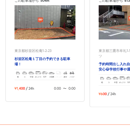
この駐車場から
504m
この駐車場から
61
東京都杉並区松庵1-2-23
東京都三鷹市牟礼1-
ツ
杉並区松庵１丁目の予約できる駐車
場！
予約時間出し入れ自
安心😃学校行事や
軽
コ
中型
ボックス
SUV
大型車
トラック
原付
バイク
軽
コ
中型
ボックス
SU
¥1,400
/
24h
0:00
〜
0:00
¥600
/
24h