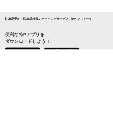
駐車場予約・駐車場検索のパーキングサービス | 特P (とくぴー)
便利な特Pアプリを
ダウンロードしよう！
ここから「インストール」して、便利な特Pアプリを
公式 X
GETしよう
公式 Facebook