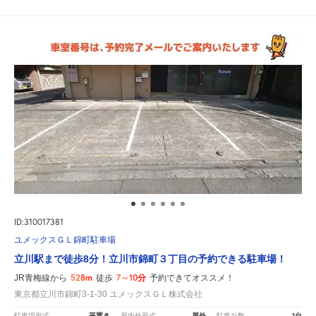
ID:310017381
ユメックスＧＬ錦町駐車場
立川駅まで徒歩8分！立川市錦町３丁目の予約できる駐車場！
528m
7～10分
JR青梅線から
徒歩
予約できてオススメ！
東京都立川市錦町3-1-30 ユメックスＧＬ株式会社
平置き
屋外
1台
駐車場形式
屋内外形式
駐車台数