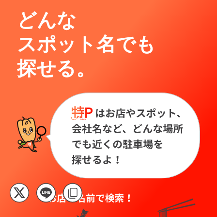
どんな
スポット名でも
探せる。