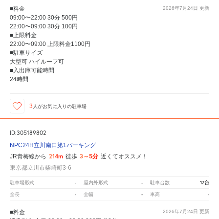
■料金
2026年7月24日
更新
09:00〜22:00 30分 500円
22:00〜09:00 30分 100円
■上限料金
22:00〜09:00 上限料金1100円
■駐車サイズ
大型可 ハイルーフ可
■入出庫可能時間
24時間
3
人が
お気に入りの駐車場
ID:305189802
NPC24H立川南口第1パーキング
214m
3～5分
JR青梅線から
徒歩
近くてオススメ！
東京都立川市柴崎町3-6
-
-
17台
駐車場形式
屋内外形式
駐車台数
-
-
-
全長
全幅
車高
■料金
2026年7月24日
更新