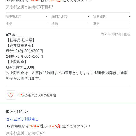
JR青梅線から
徒歩
近くてオススメ！
東京都立川市柴崎町3丁目4-5
-
-
-
駐車場形式
屋内外形式
駐車台数
-
-
-
全長
全幅
車高
■料金
2026年7月24日
更新
【軽専用 駐車場】
【通常駐車料金】
8時〜24時 30分/200円
24時〜8時 60分/100円
【上限料金】
6時間最大 1,000円
※上限料金は、入庫後48時間までの適用となります。48時間以降は、通常
料金が加算されます。
15
人が
お気に入りの駐車場
ID:305146527
タイムズ立川駅南口
174m
3～5分
JR青梅線から
徒歩
近くてオススメ！
東京都立川市柴崎町3-7