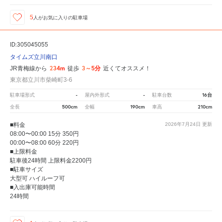
5
人が
お気に入りの駐車場
ID:305045055
タイムズ立川南口
234m
3～5分
JR青梅線から
徒歩
近くてオススメ！
東京都立川市柴崎町3-6
-
-
16台
駐車場形式
屋内外形式
駐車台数
500cm
190cm
210cm
全長
全幅
車高
■料金
2026年7月24日
更新
08:00〜00:00 15分 350円
00:00〜08:00 60分 220円
■上限料金
駐車後24時間 上限料金2200円
■駐車サイズ
大型可 ハイルーフ可
■入出庫可能時間
24時間