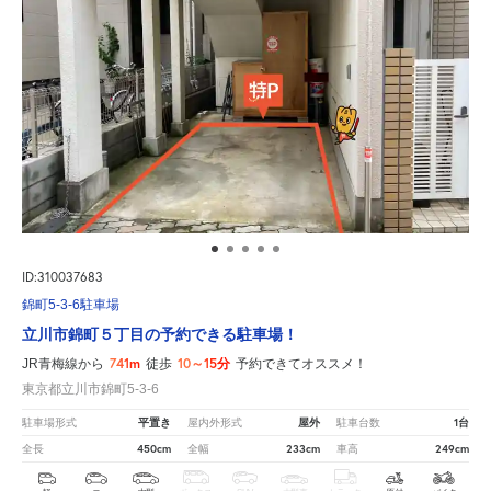
ID:310037683
錦町5-3-6駐車場
立川市錦町５丁目の予約できる駐車場！
741m
10～15分
JR青梅線から
徒歩
予約できてオススメ！
東京都立川市錦町5-3-6
平置き
屋外
1台
駐車場形式
屋内外形式
駐車台数
450cm
233cm
249cm
全長
全幅
車高