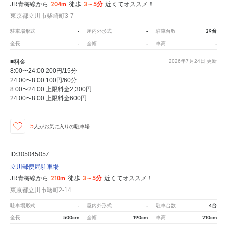
204m
3～5分
JR青梅線から
徒歩
近くてオススメ！
東京都立川市柴崎町3-7
-
-
29台
駐車場形式
屋内外形式
駐車台数
-
-
-
全長
全幅
車高
■料金
2026年7月24日
更新
8:00〜24:00 200円/15分
24:00〜8:00 100円/60分
8:00〜24:00 上限料金2,300円
24:00〜8:00 上限料金600円
5
人が
お気に入りの駐車場
ID:305045057
立川郵便局駐車場
210m
3～5分
JR青梅線から
徒歩
近くてオススメ！
東京都立川市曙町2-14
-
-
4台
駐車場形式
屋内外形式
駐車台数
500cm
190cm
210cm
全長
全幅
車高