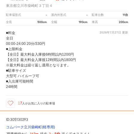
東京都立川市柴崎町３丁目４
-
-
11台
駐車場形式
屋内外形式
駐車台数
500cm
190cm
200cm
全長
全幅
車高
■料金
2026年7月27日
更新
全日
00:00-24:00 20分/330円
■上限料金
【全日】最大料金入庫後6時間以内1200円
【全日】最大料金入庫後12時間以内1800円
※最大料金は繰り返し適用となります。
■駐車サイズ
大型可 ハイルーフ可
■入出庫可能時間
24時間
17
人が
お気に入りの駐車場
ID:305130293
コムパーク立川柴崎町(軽専用)
162m
3～5分