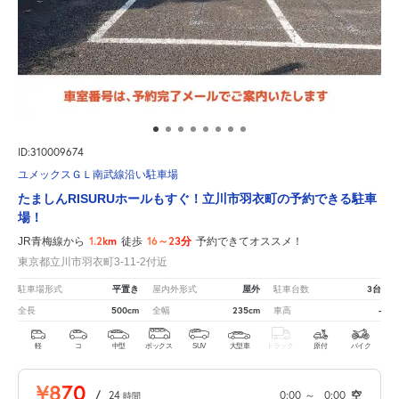
ID:310009674
ユメックスＧＬ南武線沿い駐車場
たましんRISURUホールもすぐ！立川市羽衣町の予約できる駐車
場！
1.2km
16～23分
JR青梅線から
徒歩
予約できてオススメ！
東京都立川市羽衣町3-11-2付近
平置き
屋外
3台
駐車場形式
屋内外形式
駐車台数
500cm
235cm
-
全長
全幅
車高
軽
コ
中型
ボックス
SUV
大型車
トラック
原付
バイク
¥870
/
24
0:00
～
0:00
空
時間