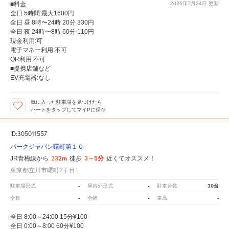
■料金
2026年7月24日
更新
全日 5時間 最大1600円
全日 昼 8時〜24時 20分 330円
全日 夜 24時〜8時 60分 110円
現金利用:可
電子マネー利用:不可
QR利用:不可
■提携店舗など
EV充電器:なし
気に入った駐車場を見つけたら
ハートをタップしてマイPに保存
ID:305011557
パークジャパン曙町第１０
232m
3～5分
JR青梅線から
徒歩
近くてオススメ！
東京都立川市曙町2丁目1
-
-
30台
駐車場形式
屋内外形式
駐車台数
-
-
-
全長
全幅
車高
全日 8:00～24:00 15分¥100
全日 0:00～8:00 60分¥100