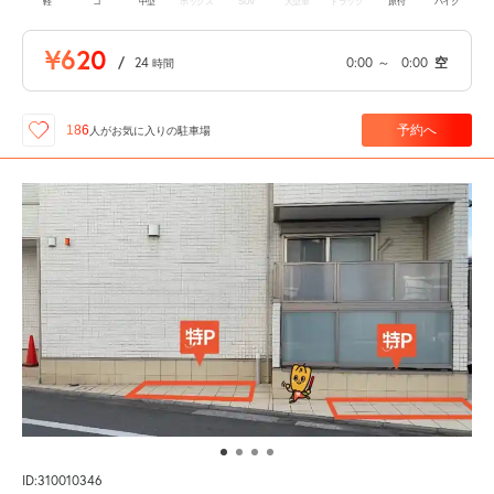
軽
コ
中型
ボックス
SUV
大型車
トラック
原付
バイク
¥620
/
24
0:00
～
0:00
空
時間
予約へ
186
人が
お気に入りの駐車場
ID:310010346