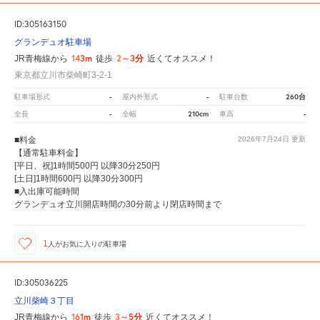
ID:305163150
グランデュオ駐車場
143m
2～3分
JR青梅線から
徒歩
近くてオススメ！
東京都立川市柴崎町3-2-1
-
-
260台
駐車場形式
屋内外形式
駐車台数
-
210cm
-
全長
全幅
車高
■料金
2026年7月24日
更新
【通常駐車料金】
[平日、祝]1時間500円 以降30分250円
[土日]1時間600円 以降30分300円
■入出庫可能時間
グランデュオ立川開店時間の30分前より閉店時間まで
1
人が
お気に入りの駐車場
ID:305036225
立川柴崎３丁目
161m
3～5分
JR青梅線から
徒歩
近くてオススメ！