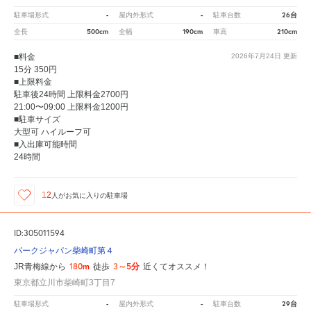
-
-
26台
駐車場形式
屋内外形式
駐車台数
500cm
190cm
210cm
全長
全幅
車高
■料金
2026年7月24日
更新
15分 350円
■上限料金
駐車後24時間 上限料金2700円
21:00〜09:00 上限料金1200円
■駐車サイズ
大型可 ハイルーフ可
■入出庫可能時間
24時間
12
人が
お気に入りの駐車場
ID:305011594
パークジャパン柴崎町第４
180m
3～5分
JR青梅線から
徒歩
近くてオススメ！
東京都立川市柴崎町3丁目7
-
-
29台
駐車場形式
屋内外形式
駐車台数