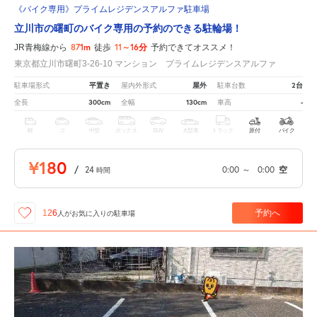
《バイク専用》プライムレジデンスアルファ駐車場
立川市の曙町のバイク専用の予約のできる駐輪場！
871m
11～16分
JR青梅線から
徒歩
予約できてオススメ！
東京都立川市曙町3-26-10 マンション プライムレジデンスアルファ
平置き
屋外
2台
駐車場形式
屋内外形式
駐車台数
300cm
130cm
-
全長
全幅
車高
軽
コ
中型
ボックス
SUV
大型車
トラック
原付
バイク
¥180
/
24
0:00
～
0:00
空
時間
予約へ
126
人が
お気に入りの駐車場