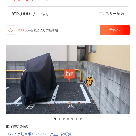
¥13,000
マンスリー契約
/
1
ヶ月
予約へ
677
人が
お気に入りの駐車場
ID:310010460
《バイク駐車場》アイパーク立川錦町第1