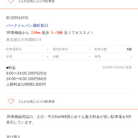
1
人が
お気に入りの駐車場
ID:305163113
パークジャパン 曙町第11
234m
3～5分
JR青梅線から
徒歩
近くてオススメ！
東京都立川市曙町2-4
-
-
5台
駐車場形式
屋内外形式
駐車台数
-
-
-
全長
全幅
車高
■料金
2026年7月24日
更新
8:00〜24:00 200円/25分
24:00〜8:00 100円/60分
上限料金12時間1,800円
1
人が
お気に入りの駐車場
JR青梅線周辺の、土日・平日NaN時間とめても最大料金が安い駐車場を9件
表示しています。
並び替え