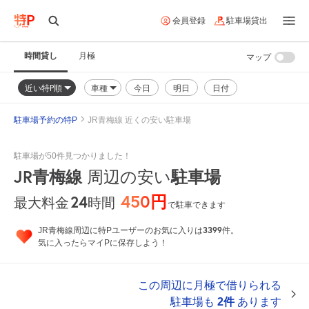
会員登録
駐車場貸出
時間貸し
月極
マップ
近い特P順
車種
今日
明日
日付
駐車場予約の特P
JR青梅線 近くの安い駐車場
駐車場が50件見つかりました！
JR青梅線
周辺の安い
駐車場
450円
24
時間
最大料金
で駐車できます
3399
JR青梅線周辺に特Pユーザーのお気に入りは
件。
気に入ったらマイPに保存しよう！
この周辺に月極で借りられる
駐車場も
2件
あります