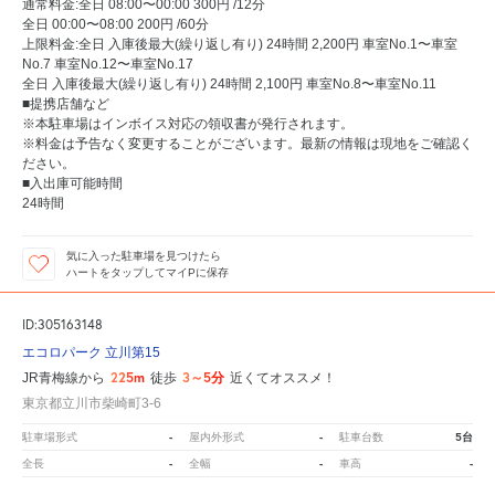
通常料金:全日 08:00〜00:00 300円 /12分
全日 00:00〜08:00 200円 /60分
上限料金:全日 入庫後最大(繰り返し有り) 24時間 2,200円 車室No.1〜車室
No.7 車室No.12〜車室No.17
全日 入庫後最大(繰り返し有り) 24時間 2,100円 車室No.8〜車室No.11
■提携店舗など
※本駐車場はインボイス対応の領収書が発行されます。
※料金は予告なく変更することがございます。最新の情報は現地をご確認く
ださい。
■入出庫可能時間
24時間
気に入った駐車場を見つけたら
ハートをタップしてマイPに保存
ID:305163148
エコロパーク 立川第15
225m
3～5分
JR青梅線から
徒歩
近くてオススメ！
東京都立川市柴崎町3-6
-
-
5台
駐車場形式
屋内外形式
駐車台数
-
-
-
全長
全幅
車高