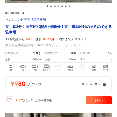
ID:310010334
マンションピアアリア駐車場
立川駅8分！国営昭和記念公園9分！立川市高松町の予約のできる
駐車場！
583m
8～12分
JR青梅線から
徒歩
予約できてオススメ！
東京都立川市高松町3-16-20 マンション ピアアリア
平置き
屋外
1台
駐車場形式
屋内外形式
駐車台数
500cm
250cm
-
全長
全幅
車高
軽
コ
中型
ボックス
SUV
大型車
トラック
原付
バイク
¥980
/
24
0:00
～
0:00
空
時間
予約へ
1682
人が
お気に入りの駐車場