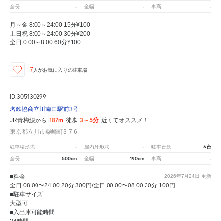
-
-
-
全長
全幅
車高
月～金 8:00～24:00 15分¥100
土日祝 8:00～24:00 30分¥200
全日 0:00～8:00 60分¥100
7
人が
お気に入りの駐車場
ID:305130299
名鉄協商立川南口駅前3号
187m
3～5分
JR青梅線から
徒歩
近くてオススメ！
東京都立川市柴崎町3-7-6
-
-
6台
駐車場形式
屋内外形式
駐車台数
500cm
190cm
-
全長
全幅
車高
■料金
2026年7月24日
更新
全日 08:00〜24:00 20分 300円/全日 00:00〜08:00 30分 100円
■駐車サイズ
大型可
■入出庫可能時間