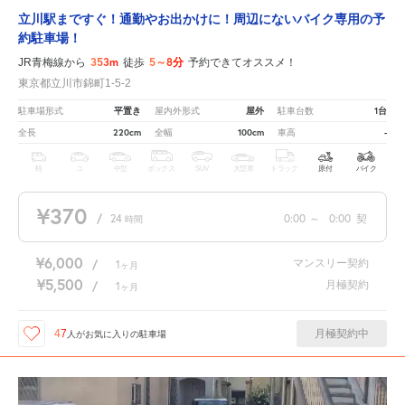
立川駅まですぐ！通勤やお出かけに！周辺にないバイク専用の予
約駐車場！
353m
5～8分
JR青梅線から
徒歩
予約できてオススメ！
東京都立川市錦町1-5-2
平置き
屋外
1台
駐車場形式
屋内外形式
駐車台数
220cm
100cm
-
全長
全幅
車高
軽
コ
中型
ボックス
SUV
大型車
トラック
原付
バイク
¥370
/
24
0:00
～
0:00
契
時間
¥6,000
マンスリー契約
/
1
ヶ月
¥5,500
月極契約
/
1
ヶ月
月極契約中
47
人が
お気に入りの駐車場