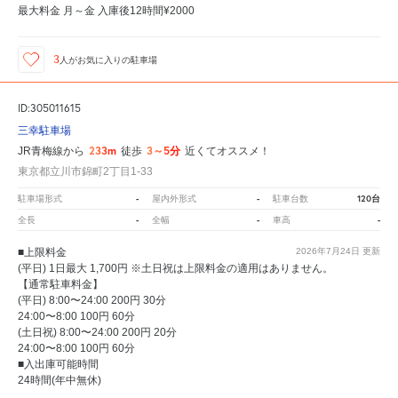
最大料金 月～金 入庫後12時間¥2000
3
人が
お気に入りの駐車場
ID:305011615
三幸駐車場
233m
3～5分
JR青梅線から
徒歩
近くてオススメ！
東京都立川市錦町2丁目1-33
-
-
120台
駐車場形式
屋内外形式
駐車台数
-
-
-
全長
全幅
車高
■上限料金
2026年7月24日
更新
(平日) 1日最大 1,700円 ※土日祝は上限料金の適用はありません。
【通常駐車料金】
(平日) 8:00〜24:00 200円 30分
24:00〜8:00 100円 60分
(土日祝) 8:00〜24:00 200円 20分
24:00〜8:00 100円 60分
■入出庫可能時間
24時間(年中無休)