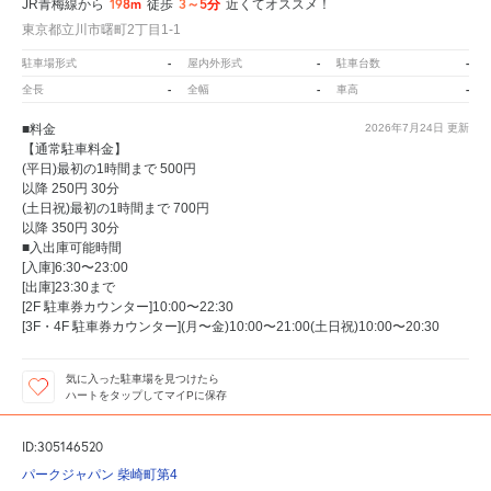
198m
3～5分
JR青梅線から
徒歩
近くてオススメ！
東京都立川市曙町2丁目1-1
-
-
-
駐車場形式
屋内外形式
駐車台数
-
-
-
全長
全幅
車高
■料金
2026年7月24日
更新
【通常駐車料金】
(平日)最初の1時間まで 500円
以降 250円 30分
(土日祝)最初の1時間まで 700円
以降 350円 30分
■入出庫可能時間
[入庫]6:30〜23:00
[出庫]23:30まで
[2F 駐車券カウンター]10:00〜22:30
[3F・4F 駐車券カウンター](月〜金)10:00〜21:00(土日祝)10:00〜20:30
気に入った駐車場を見つけたら
ハートをタップしてマイPに保存
ID:305146520
パークジャパン 柴崎町第4