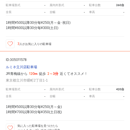
-
-
260台
駐車場形式
屋内外形式
駐車台数
-
-
-
全長
全幅
車高
1時間¥500以降30分毎¥250(月～金･祝日)
1時間¥600以降30分毎¥300(土日)
3
人が
お気に入りの駐車場
ID:305011578
ルミネ立川店駐車場
120m
2～3分
JR青梅線から
徒歩
近くてオススメ！
東京都立川市曙町2丁目1-1
-
-
420台
駐車場形式
屋内外形式
駐車台数
-
-
-
全長
全幅
車高
1時間¥500以降30分毎¥250(月～金)
1時間¥700以降30分毎¥350(土日祝)
気に入った駐車場を見つけたら