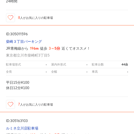
24時間
8
人が
お気に入りの駐車場
ID:305011596
柴崎３丁目パーキング
196m
3～5分
JR青梅線から
徒歩
近くてオススメ！
東京都立川市柴崎町3丁目5
-
-
44台
駐車場形式
屋内外形式
駐車台数
-
-
-
全長
全幅
車高
平日15分¥100
休日12分¥100
7
人が
お気に入りの駐車場
ID:305163103
ルミネ立川店駐車場