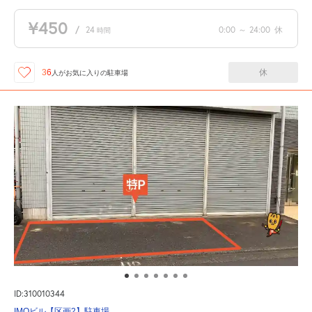
¥450
/
24
0:00
～
24:00
休
時間
休
36
人が
お気に入りの駐車場
ID:310010344
IMOビル【区画2】駐車場