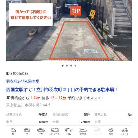
ID:310016083
羽衣町2-44-6駐車場
西国立駅すぐ！立川市羽衣町２丁目の予約できる駐車場！
1.2km
15～22分
JR青梅線から
徒歩
予約できてオススメ！
東京都立川市羽衣町2-44-6
平置き
屋外
1台
駐車場形式
屋内外形式
駐車台数
610cm
270cm
-
全長
全幅
車高
軽
コ
中型
ボックス
SUV
大型車
トラック
原付
バイク