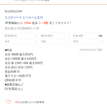
ハートをタップしてマイPに保存
ID:305163149
エコロパーク ビイルーム立川
142m
2～3分
JR青梅線から
徒歩
近くてオススメ！
東京都立川市柴崎町3-7-25
-
-
2台
駐車場形式
屋内外形式
駐車台数
-
-
-
全長
全幅
車高
■料金
2026年7月24日
更新
全日 4時間 最大950円
全日 24時間 最大1600円
全日 夜 22時〜8時 最大500円
全日 終日 20分 220円
現金利用:可
電子マネー利用:不可
QR利用:不可
■提携店舗など
EV充電器:なし
13
人が
お気に入りの駐車場