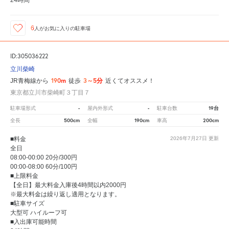
24時間
6
人が
お気に入りの駐車場
ID:305036222
立川柴崎
190m
3～5分
JR青梅線から
徒歩
近くてオススメ！
東京都立川市柴崎町３丁目７
-
-
19台
駐車場形式
屋内外形式
駐車台数
500cm
190cm
200cm
全長
全幅
車高
■料金
2026年7月27日
更新
全日
08:00-00:00 20分/300円
00:00-08:00 60分/100円
■上限料金
【全日】最大料金入庫後4時間以内2000円
※最大料金は繰り返し適用となります。
■駐車サイズ
大型可 ハイルーフ可
■入出庫可能時間