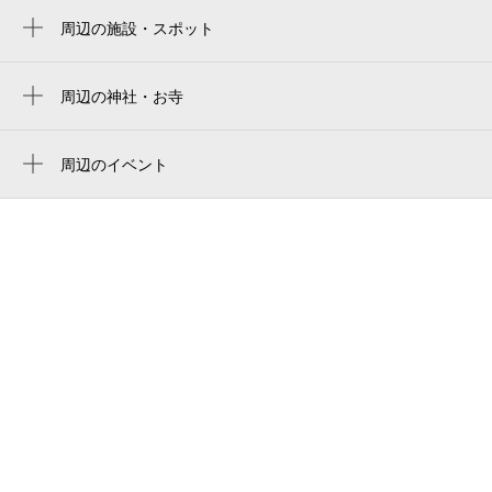
満
周辺の施設・スポット
立川北駅
yumex
0:00～24:00
柴崎体育館駅
9月1日 (火)
¥1,000
サンハイム立川
周辺の神社・お寺
矢川駅
満
第六天神社
錦町アカデミーマンション
周辺のイベント
神田屋鞄 立川ランドセル館
0:00～24:00
おやこ能楽連続ワークショップ
9月2日 (水)
¥1,000
神田屋鞄製作所 直営店／立川ランドセル館
満
リバーサルジム立川ＡＬＰＨＡ
0:00～24:00
bel salice ベル サリーチェ
9月3日 (木)
¥1,000
アーバンハイム
満
インドアゴルフレッスンスタジオゴルフー
立川
0:00～24:00
9月4日 (金)
¥1,000
こむかい産婦人科
満
焼肉家かず 立川南口店