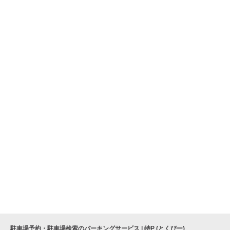
駐車場予約・駐車場検索のパーキングサービス | 特P (とくぴー)