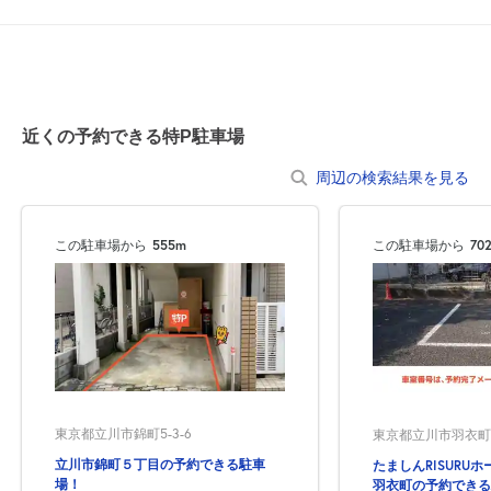
0:00～24:00
8月23日 (日)
¥1,250
空き1
近くの予約できる特P駐車場
0:00～24:00
周辺の検索結果を見る
8月24日 (月)
¥1,250
満
この駐車場から
555m
この駐車場から
70
0:00～24:00
8月25日 (火)
¥1,250
満
0:00～24:00
8月26日 (水)
¥1,250
東京都立川市錦町5-3-6
東京都立川市羽衣町3-
満
立川市錦町５丁目の予約できる駐車
たましんRISURU
場！
羽衣町の予約できる