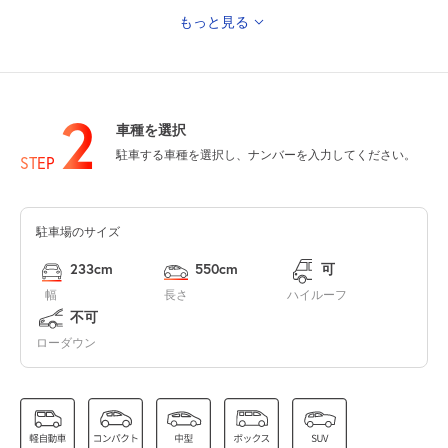
もっと見る
0:00～24:00
8月14日 (金)
¥1,250
満
2
車種を選択
0:00～24:00
駐車する車種を選択し、ナンバーを入力してください。
STEP
8月15日 (土)
¥1,250
満
駐車場のサイズ
0:00～24:00
8月16日 (日)
¥1,250
233cm
550cm
可
満
幅
長さ
ハイルーフ
不可
0:00～24:00
ローダウン
8月17日 (月)
¥1,250
満
0:00～24:00