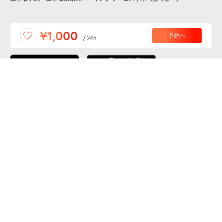
便利な特Pアプリを
¥1,000
予約へ
/
24h
ダウンロードしよう！
ここから「インストール」して、便利な特Pアプリを
公式 X
GETしよう
公式 Facebook
特P
会員・利用規約