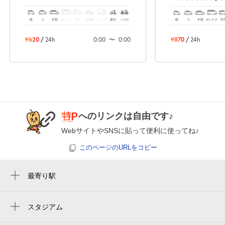
0:00～24:00
8月27日 (木)
¥1,250
軽
コ
中型
ボックス
SUV
大型車
トラック
原付
バイク
軽
コ
中型
ボックス
SU
満
¥620
/
24h
0:00
〜
0:00
¥870
/
24h
0:00～24:00
8月28日 (金)
¥1,250
満
0:00～24:00
8月29日 (土)
へのリンクは自由です♪
¥1,250
空き1
WebサイトやSNSに貼って便利に使ってね♪
このページのURLをコピー
0:00～24:00
8月30日 (日)
¥1,250
最寄り駅
空き1
立川南駅
0:00～24:00
西国立駅
スタジアム
8月31日 (月)
¥1,250
周辺にスタジアムが見つかりませんでした。
立川駅