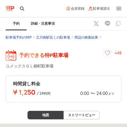
会員登録
駐車場貸出
予約
詳細・注意事項
駐車場予約の特P
立川南駅近くの駐車場
周辺の検索結果
445
予約できる特P駐車場
ユメックスＧＬ錦町駐車場
時間貸し料金
¥
1,250
0:00
24:00
〜
/
24
時間
まで
地図
ストリートビュー