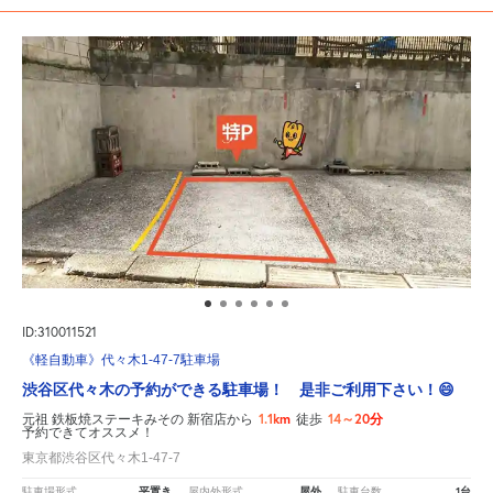
ID:310011521
《軽自動車》代々木1-47-7駐車場
渋谷区代々木の予約ができる駐車場！ 是非ご利用下さい！😄
1.1km
14～20分
元祖 鉄板焼ステーキみその 新宿店から
徒歩
予約できてオススメ！
東京都渋谷区代々木1-47-7
平置き
屋外
1台
駐車場形式
屋内外形式
駐車台数