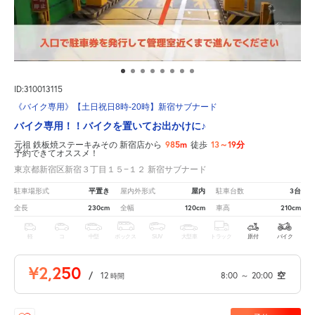
ID:310013115
《バイク専用》【土日祝日8時-20時】新宿サブナード
バイク専用！！バイクを置いてお出かけに♪
985m
13～19分
元祖 鉄板焼ステーキみその 新宿店から
徒歩
予約できてオススメ！
東京都新宿区新宿３丁目１５−１２ 新宿サブナード
平置き
屋内
3台
駐車場形式
屋内外形式
駐車台数
230cm
120cm
210cm
全長
全幅
車高
軽
コ
中型
ボックス
SUV
大型車
トラック
原付
バイク
¥2,250
/
12
8:00
～
20:00
空
時間