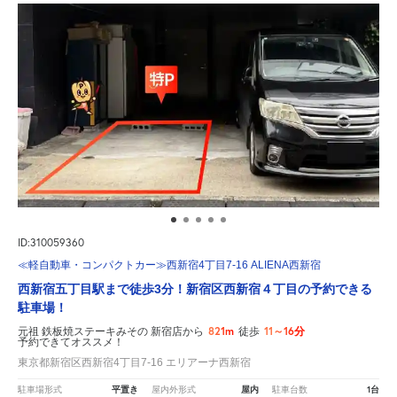
ID:310059360
≪軽自動車・コンパクトカー≫西新宿4丁目7-16 ALIENA西新宿
西新宿五丁目駅まで徒歩3分！新宿区西新宿４丁目の予約できる
駐車場！
821m
11～16分
元祖 鉄板焼ステーキみその 新宿店から
徒歩
予約できてオススメ！
東京都新宿区西新宿4丁目7-16 エリアーナ西新宿
平置き
屋内
1台
駐車場形式
屋内外形式
駐車台数