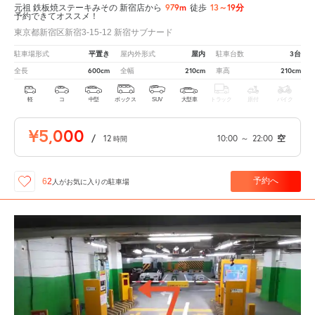
979m
13～19分
元祖 鉄板焼ステーキみその 新宿店から
徒歩
予約できてオススメ！
東京都新宿区新宿3-15-12 新宿サブナード
平置き
屋内
3台
駐車場形式
屋内外形式
駐車台数
600cm
210cm
210cm
全長
全幅
車高
軽
コ
中型
ボックス
SUV
大型車
トラック
原付
バイク
¥5,000
/
12
10:00
～
22:00
空
時間
予約へ
62
人が
お気に入りの駐車場