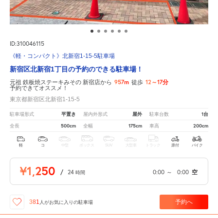
ID:310046115
《軽・コンパクト》北新宿1-15-5駐車場
新宿区北新宿1丁目の予約のできる駐車場！
957m
12～17分
元祖 鉄板焼ステーキみその 新宿店から
徒歩
予約できてオススメ！
東京都新宿区北新宿1-15-5
平置き
屋外
1台
駐車場形式
屋内外形式
駐車台数
500cm
175cm
200cm
全長
全幅
車高
軽
コ
中型
ボックス
SUV
大型車
トラック
原付
バイク
¥1,250
/
24
0:00
～
0:00
空
時間
予約へ
381
人が
お気に入りの駐車場