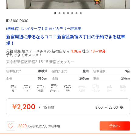
ID:310019030
(機械式)【ハイルーフ】新宿ピカデリー駐車場
新宿周辺に来るならココ！新宿区新宿３丁目の予約できる駐車
場！
1.0km
13～19分
元祖 鉄板焼ステーキみその 新宿店から
徒歩
予約できてオススメ！
東京都新宿区新宿3-15-15 新宿ピカデリー
機械式
屋内
3台
駐車場形式
屋内外形式
駐車台数
530cm
205cm
210cm
全長
全幅
車高
軽
コ
中型
ボックス
SUV
大型車
トラック
原付
バイク
¥2,200
/
15
8:00
～
23:00
空
時間
予約へ
2829
人が
お気に入りの駐車場