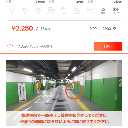
230cm
120cm
210cm
全長
全幅
車高
軽
コ
中型
ボックス
SUV
大型車
トラック
原付
バイク
¥2,250
/
12
10:00
～
22:00
空
時間
予約へ
25
人が
お気に入りの駐車場