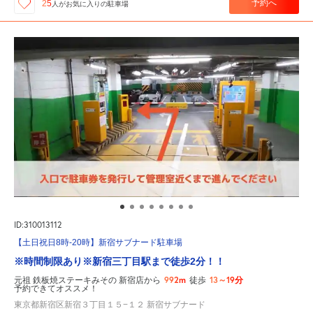
予約へ
25
人が
お気に入りの駐車場
ID:310013112
【土日祝日8時-20時】新宿サブナード駐車場
※時間制限あり※新宿三丁目駅まで徒歩2分！！
992m
13～19分
元祖 鉄板焼ステーキみその 新宿店から
徒歩
予約できてオススメ！
東京都新宿区新宿３丁目１５−１２ 新宿サブナード