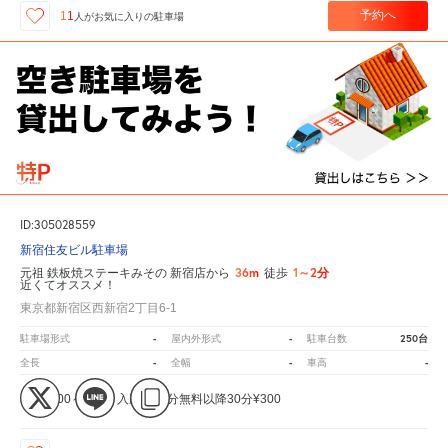
予約へ
11
人が
お気に入りの駐車場
ID:305028559
新宿住友ビル駐車場
36m
1～2分
元祖 鉄板焼ステーキみその 新宿店から
徒歩
近くてオススメ！
東京都新宿区西新宿2丁目6-1
-
-
250台
駐車場形式
屋内外形式
駐車台数
-
-
-
全長
全幅
車高
全日 0:00～24:00 入庫後20分無料以降30分¥300