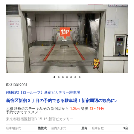
ID:310019031
(機械式)【ロールーフ】新宿ピカデリー駐車場
新宿区新宿３丁目の予約できる駐車場！新宿周辺の観光に♪
1.0km
13～19分
元祖 鉄板焼ステーキみその 新宿店から
徒歩
予約できてオススメ！
東京都新宿区新宿3-15-15 新宿ピカデリー
機械式
屋内
3台
駐車場形式
屋内外形式
駐車台数