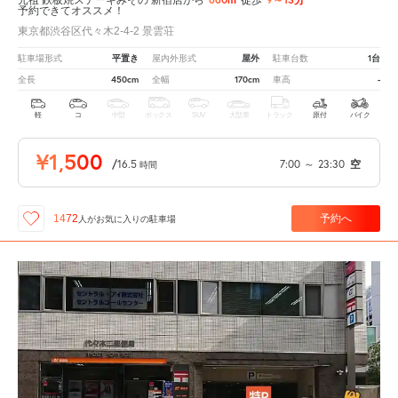
予約できてオススメ！
東京都渋谷区代々木2-4-2 景雲荘
平置き
屋外
1台
駐車場形式
屋内外形式
駐車台数
450cm
170cm
-
全長
全幅
車高
軽
コ
中型
ボックス
SUV
大型車
トラック
原付
バイク
¥1,500
/
16.5
7:00
～
23:30
空
時間
予約へ
1472
人が
お気に入りの駐車場