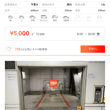
平置き
屋内
2台
駐車場形式
屋内外形式
駐車台数
600cm
210cm
210cm
全長
全幅
車高
軽
コ
中型
ボックス
SUV
大型車
トラック
原付
バイク
¥5,000
/
12
8:00
～
20:00
空
時間
予約へ
193
人が
お気に入りの駐車場