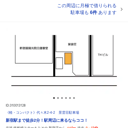
この周辺に月極で借りられる
駐車場も
6件
あります
ID:310013128
《軽・コンパクト》代々木2-4-2 景雲荘駐車場
新宿駅まで徒歩2分！駅周辺に来るならココ！
660m
9～13分
元祖 鉄板焼ステーキみその 新宿店から
徒歩