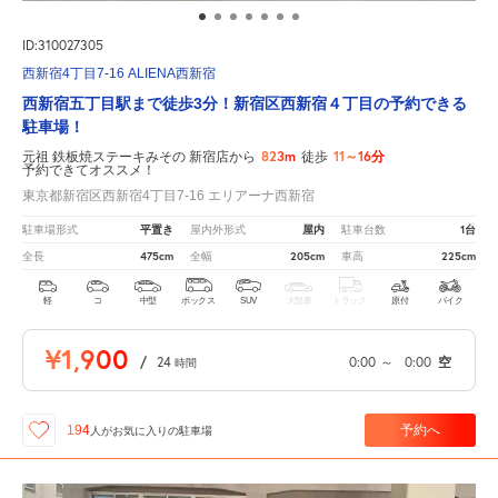
ID:310027305
西新宿4丁目7-16 ALIENA西新宿
西新宿五丁目駅まで徒歩3分！新宿区西新宿４丁目の予約できる
駐車場！
823m
11～16分
元祖 鉄板焼ステーキみその 新宿店から
徒歩
予約できてオススメ！
東京都新宿区西新宿4丁目7-16 エリアーナ西新宿
平置き
屋内
1台
駐車場形式
屋内外形式
駐車台数
475cm
205cm
225cm
全長
全幅
車高
軽
コ
中型
ボックス
SUV
大型車
トラック
原付
バイク
¥1,900
/
24
0:00
～
0:00
空
時間
予約へ
194
人が
お気に入りの駐車場