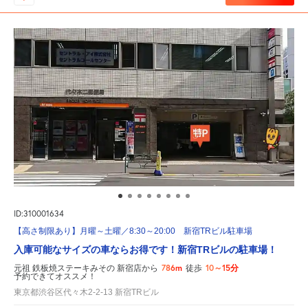
ID:310001634
【高さ制限あり】月曜～土曜／8:30～20:00 新宿TRビル駐車場
入庫可能なサイズの車ならお得です！新宿TRビルの駐車場！
786m
10～15分
元祖 鉄板焼ステーキみその 新宿店から
徒歩
予約できてオススメ！
東京都渋谷区代々木2-2-13 新宿TRビル