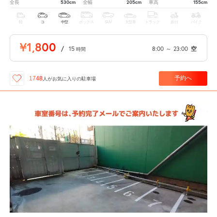
530cm
205cm
155cm
全長
全幅
車高
軽
コ
中型
ボックス
SUV
大型車
トラック
原付
バイク
¥1,800
/
15
8:00
～
23:00
空
時間
予約へ
1748
人が
お気に入りの駐車場