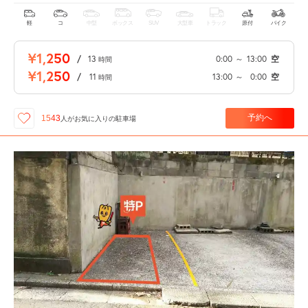
軽
コ
中型
ボックス
SUV
大型車
トラック
原付
バイク
¥1,250
/
13
0:00
～
13:00
空
時間
¥1,250
/
11
13:00
～
0:00
空
時間
予約へ
1543
人が
お気に入りの駐車場