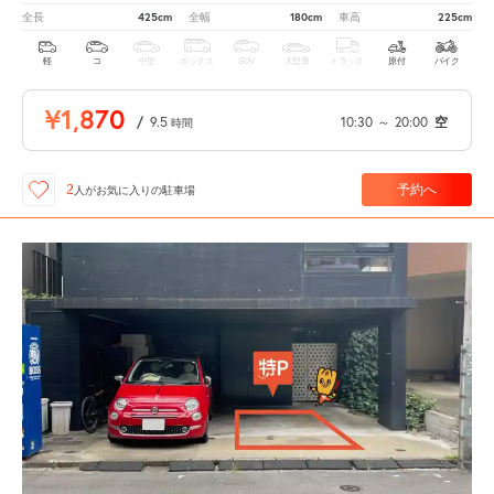
425cm
180cm
225cm
全長
全幅
車高
軽
コ
中型
ボックス
SUV
大型車
トラック
原付
バイク
¥1,870
/
9.5
10:30
～
20:00
空
時間
予約へ
2
人が
お気に入りの駐車場