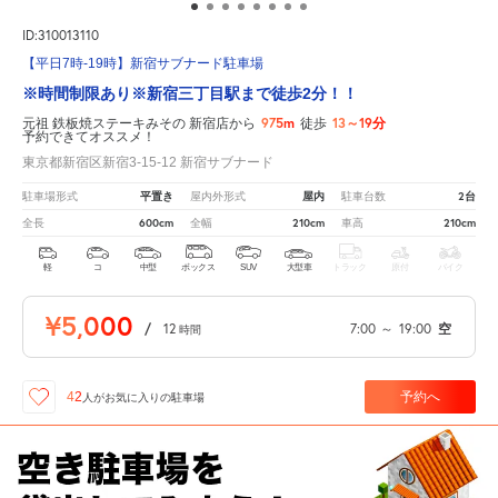
ID:310013110
【平日7時-19時】新宿サブナード駐車場
※時間制限あり※新宿三丁目駅まで徒歩2分！！
975m
13～19分
元祖 鉄板焼ステーキみその 新宿店から
徒歩
予約できてオススメ！
東京都新宿区新宿3-15-12 新宿サブナード
平置き
屋内
2台
駐車場形式
屋内外形式
駐車台数
600cm
210cm
210cm
全長
全幅
車高
軽
コ
中型
ボックス
SUV
大型車
トラック
原付
バイク
¥5,000
/
12
7:00
～
19:00
空
時間
予約へ
42
人が
お気に入りの駐車場