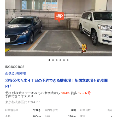
ID:310024837
西参道B駐車場
渋谷区代々木４丁目の予約できる駐車場！新国立劇場も徒歩圏
内！
903m
12～17分
元祖 鉄板焼ステーキみその 新宿店から
徒歩
予約できてオススメ！
東京都渋谷区代々木4-27
平置き
屋外
5台
駐車場形式
屋内外形式
駐車台数
480cm
230cm
-
全長
全幅
車高