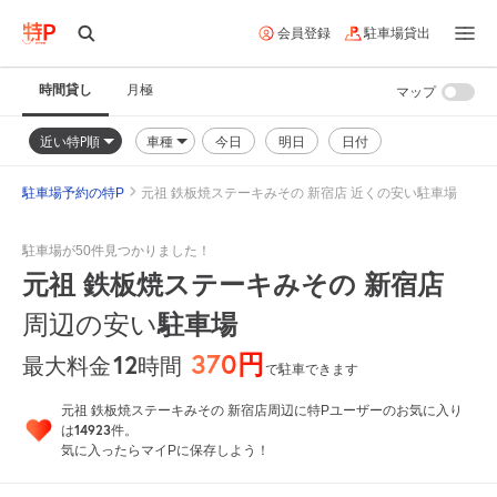
会員登録
駐車場貸出
時間貸し
月極
マップ
近い特P順
車種
今日
明日
日付
駐車場予約の特P
元祖 鉄板焼ステーキみその 新宿店 近くの安い駐車場
駐車場が50件見つかりました！
元祖 鉄板焼ステーキみその 新宿店
周辺の安い
駐車場
370円
12
時間
最大料金
で駐車できます
元祖 鉄板焼ステーキみその 新宿店周辺に特Pユーザーのお気に入り
14923
は
件。
気に入ったらマイPに保存しよう！