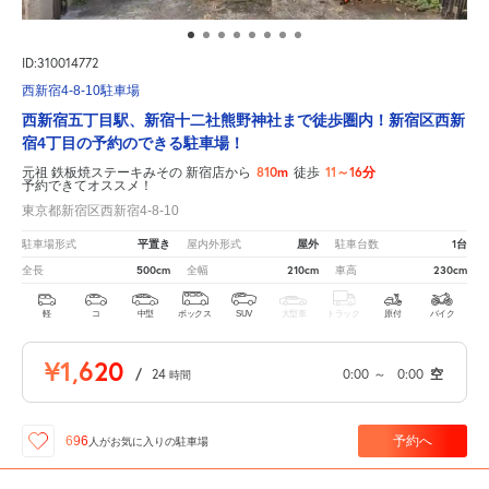
ID:310014772
西新宿4-8-10駐車場
西新宿五丁目駅、新宿十二社熊野神社まで徒歩圏内！新宿区西新
宿4丁目の予約のできる駐車場！
810m
11～16分
元祖 鉄板焼ステーキみその 新宿店から
徒歩
予約できてオススメ！
東京都新宿区西新宿4-8-10
平置き
屋外
1台
駐車場形式
屋内外形式
駐車台数
500cm
210cm
230cm
全長
全幅
車高
軽
コ
中型
ボックス
SUV
大型車
トラック
原付
バイク
¥1,620
/
24
0:00
～
0:00
空
時間
予約へ
696
人が
お気に入りの駐車場