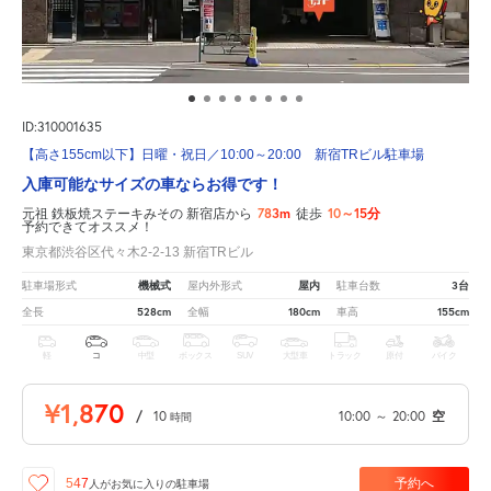
ID:310001635
【高さ155cm以下】日曜・祝日／10:00～20:00 新宿TRビル駐車場
入庫可能なサイズの車ならお得です！
783m
10～15分
元祖 鉄板焼ステーキみその 新宿店から
徒歩
予約できてオススメ！
東京都渋谷区代々木2-2-13 新宿TRビル
機械式
屋内
3台
駐車場形式
屋内外形式
駐車台数
528cm
180cm
155cm
全長
全幅
車高
軽
コ
中型
ボックス
SUV
大型車
トラック
原付
バイク
¥1,870
/
10
10:00
～
20:00
空
時間
予約へ
547
人が
お気に入りの駐車場