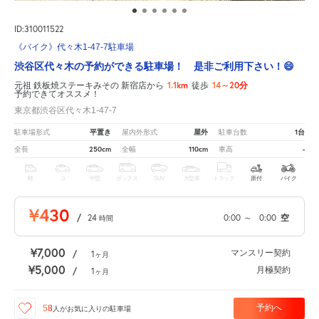
ID:310011522
《バイク》代々木1-47-7駐車場
渋谷区代々木の予約ができる駐車場！ 是非ご利用下さい！😄
1.1km
14～20分
元祖 鉄板焼ステーキみその 新宿店から
徒歩
予約できてオススメ！
東京都渋谷区代々木1-47-7
平置き
屋外
1台
駐車場形式
屋内外形式
駐車台数
250cm
110cm
-
全長
全幅
車高
軽
コ
中型
ボックス
SUV
大型車
トラック
原付
バイク
¥430
/
24
0:00
～
0:00
空
時間
¥7,000
マンスリー契約
/
1
ヶ月
¥5,000
月極契約
/
1
ヶ月
予約へ
58
人が
お気に入りの駐車場