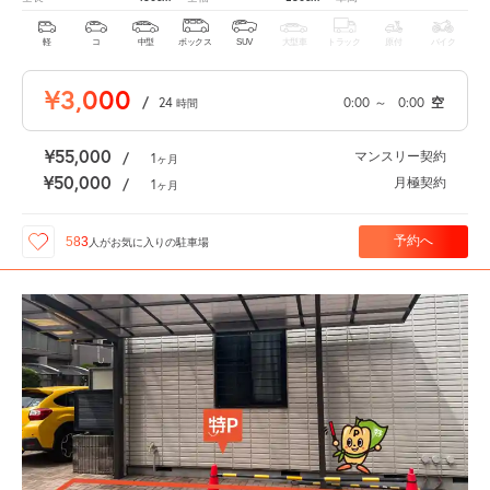
軽
コ
中型
ボックス
SUV
大型車
トラック
原付
バイク
¥3,000
/
24
0:00
～
0:00
空
時間
¥55,000
マンスリー契約
/
1
ヶ月
¥50,000
月極契約
/
1
ヶ月
予約へ
583
人が
お気に入りの駐車場