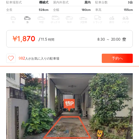
機械式
屋内
3台
駐車場形式
屋内外形式
駐車台数
528cm
180cm
155cm
全長
全幅
車高
軽
コ
中型
ボックス
SUV
大型車
トラック
原付
バイク
¥1,870
/
11.5
8:30
～
20:00
空
時間
予約へ
982
人が
お気に入りの駐車場