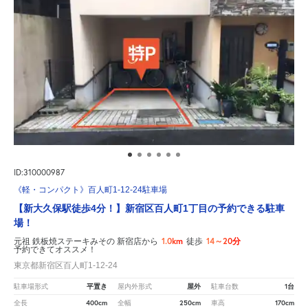
ID:310000987
《軽・コンパクト》百人町1-12-24駐車場
【新大久保駅徒歩4分！】新宿区百人町1丁目の予約できる駐車
場！
1.0km
14～20分
元祖 鉄板焼ステーキみその 新宿店から
徒歩
予約できてオススメ！
東京都新宿区百人町1-12-24
平置き
屋外
1台
駐車場形式
屋内外形式
駐車台数
400cm
250cm
170cm
全長
全幅
車高