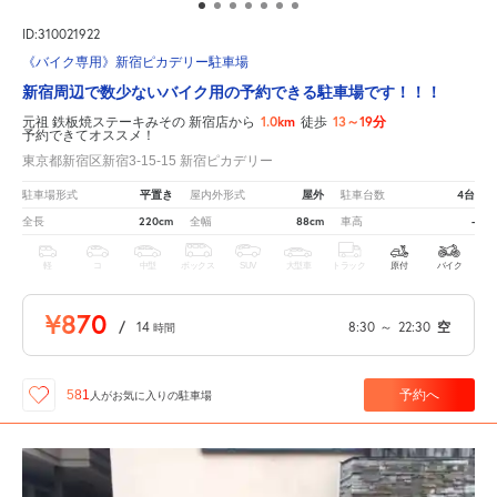
ID:310021922
《バイク専用》新宿ピカデリー駐車場
新宿周辺で数少ないバイク用の予約できる駐車場です！！！
1.0km
13～19分
元祖 鉄板焼ステーキみその 新宿店から
徒歩
予約できてオススメ！
東京都新宿区新宿3-15-15 新宿ピカデリー
平置き
屋外
4台
駐車場形式
屋内外形式
駐車台数
220cm
88cm
-
全長
全幅
車高
軽
コ
中型
ボックス
SUV
大型車
トラック
原付
バイク
¥870
/
14
8:30
～
22:30
空
時間
予約へ
581
人が
お気に入りの駐車場