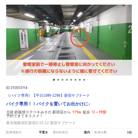
ID:310013114
《バイク専用》【平日10時-22時】新宿サブナード
バイク専用！！バイクを置いてお出かけに♪
971m
13～19分
元祖 鉄板焼ステーキみその 新宿店から
徒歩
予約できてオススメ！
東京都新宿区新宿3-15-12 新宿サブナード
平置き
屋内
3台
駐車場形式
屋内外形式
駐車台数