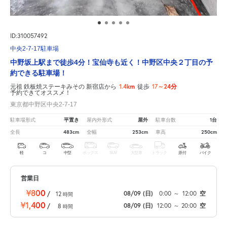
ID:310057492
中央2-7-17駐車場
中野坂上駅まで徒歩4分！宝仙寺も近く！中野区中央２丁目の予
約できる駐車場！
1.4km
17～24分
元祖 鉄板焼ステーキみその 新宿店から
徒歩
予約できてオススメ！
東京都中野区中央2-7-17
平置き
屋外
1台
駐車場形式
屋内外形式
駐車台数
483cm
253cm
250cm
全長
全幅
車高
軽
コ
中型
ボックス
SUV
大型車
トラック
原付
バイク
営業日
¥800
08/09
(日)
0:00
～
12:00
空
/
12
時間
¥1,400
08/09
(日)
12:00
～
20:00
空
/
8
時間