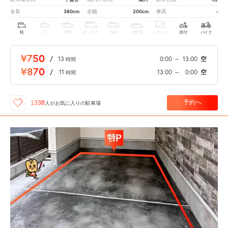
380cm
200cm
-
全長
全幅
車高
軽
コ
中型
ボックス
SUV
大型車
トラック
原付
バイク
¥750
/
13
0:00
～
13:00
空
時間
¥870
/
11
13:00
～
0:00
空
時間
予約へ
1338
人が
お気に入りの駐車場