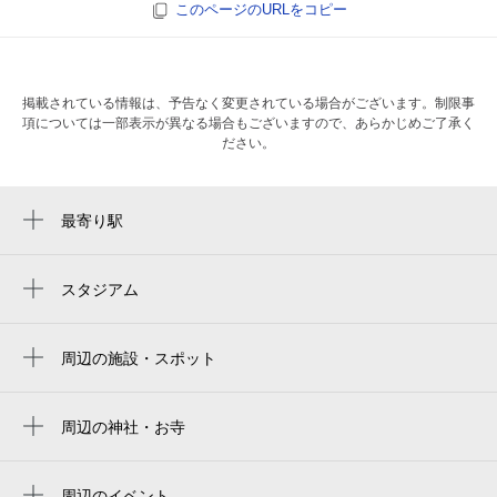
このページのURLをコピー
掲載されている情報は、予告なく変更されている場合がございます。制限事
項については一部表示が異なる場合もございますので、あらかじめご了承く
ださい。
最寄り駅
都庁前駅
新線新宿駅
スタジアム
国立競技場 中央門
西新宿駅
国立競技場 千駄ヶ谷門
周辺の施設・スポット
新宿駅
都庁通り
新国立竞技场
南新宿駅
新宿新都心
周辺の神社・お寺
japan national stadium
西新宿五丁目駅
周辺に神社・お寺が見つかりませんでした。
ニッセイ・ライフプラザ 新宿
estádio nacional do japão
新宿西口駅
周辺のイベント