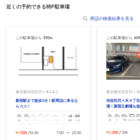
近くの予約できる特P駐車場
周辺の検索結果を見る
この駐車場から
510m
この駐車場から
60
東京都渋谷区代々木4
東京都渋谷区代々木2-4-2
渋谷区代々木４丁目
新宿駅まで徒歩2分！駅周辺に来るな
場！新国立劇場も徒
らココ！
軽
コ
中型
ボックス
SU
軽
コ
中型
ボックス
SUV
大型車
トラック
原付
バイク
¥3,000
/
24h
¥1,500
/
16.5h
7:00
〜
23:30