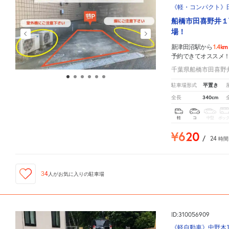
《軽・コンパクト》田喜
船橋市田喜野井１
場！
1.4km
新津田沼駅から
予約できてオススメ
千葉県船橋市田喜野井1
平置き
駐車場形式
340cm
全長
軽
コ
中型
ボッ
¥620
/
24
時間
34
人が
お気に入りの駐車場
ID:310056909
《軽自動車》中野木1-