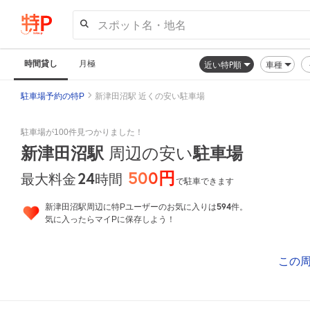
スポット名・地名
時間貸し
月極
近い特P順
車種
駐車場予約の特P
新津田沼駅 近くの安い駐車場
駐車場が100件見つかりました！
新津田沼駅
周辺の安い
駐車場
500円
24
時間
最大料金
で駐車できます
594
新津田沼駅周辺に特Pユーザーのお気に入りは
件。
気に入ったらマイPに保存しよう！
この