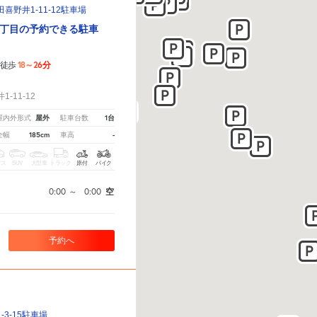
野井1-11-12駐車場
丁目の予約できる駐車
18～26分
徒歩
！
-11-12
屋外
1台
屋内外形式
駐車台数
185cm
-
全幅
車高
クス
SUV
大型車
トラック
原付
バイク
0:00
～
0:00
空
予約へ
3-15駐車場