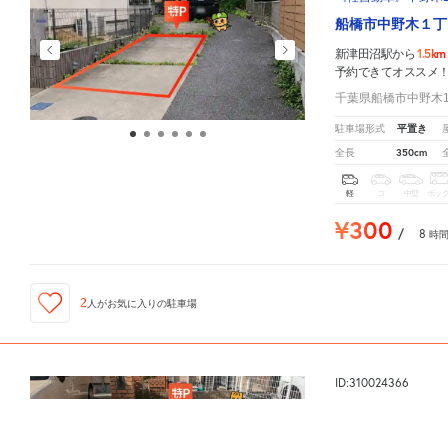
船橋市中野木１丁
1.5km
新津田沼駅から
予約できてオススメ
千葉県船橋市中野木1-
平置き
駐車場形式
350cm
全長
軽
コ
中型
ボッ
¥300
/
8
時
2
人が
お気に入りの駐車場
ID:310024366
《軽・コンパクト》
新津田沼駅
周辺の格安
駐車場
マップです。他の駐車場がありましたら、
こちら
から教えてくだ
船橋市前原東６丁