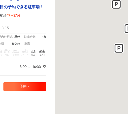
目の予約できる駐車場！
19～27分
徒歩
！
3-15
屋外
1台
屋内外形式
駐車台数
160cm
-
全幅
車高
クス
SUV
大型車
トラック
原付
バイク
8:00
～
16:00
空
間
予約へ
前原東６丁目３７番１５号駐車場
さい。
※ご注意ください - 徒歩時間は地形の状況や迂回路を反映できていない場合があります。
目の予約できる駐車場！