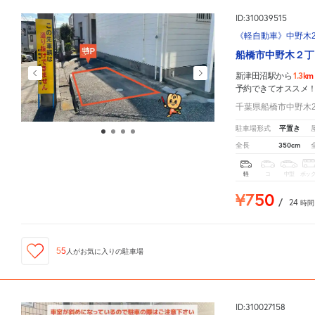
ID:310039515
《軽自動車》中野木2-
船橋市中野木２丁
1.3km
新津田沼駅から
予約できてオススメ
千葉県船橋市中野木2-
平置き
駐車場形式
350cm
全長
軽
コ
中型
ボッ
¥750
/
24
時間
55
人が
お気に入りの駐車場
ID:310027158