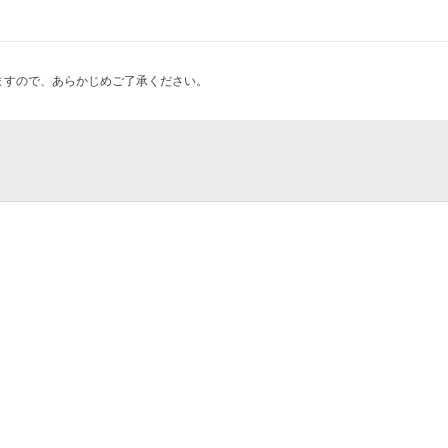
ますので、あらかじめご了承ください。
 〜宴会部〜 津田沼店
店