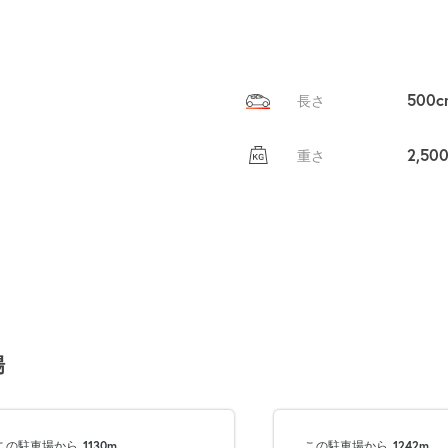
500c
長さ
2,50
重さ
場
この駐車場から
1130m
この駐車場から
1242m