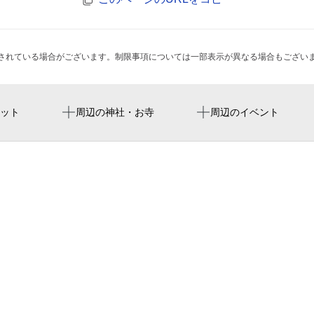
されている場合がございます。制限事項については一部表示が異なる場合もござい
新津田沼駅
だるま 津田沼店
ット
周辺の神社・お寺
周辺のイベント
東京アカデミー津田沼校
前原駅
BIZcomfort津田沼
居酒屋いくなら俺んち来る?
珈琲豆のおおつか
みずほ信託銀行 津田沼支