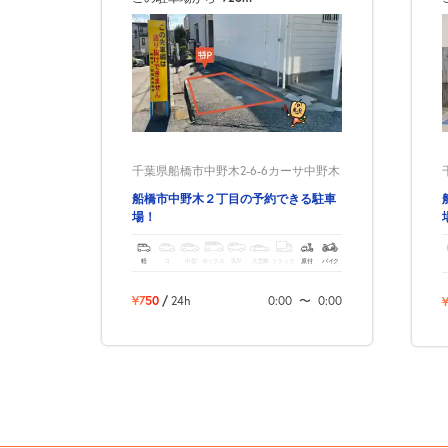
千葉県船橋市中野木2-6-6カーサ中野木
船橋市中野木２丁目の予約できる駐車
場！
軽
コ
中型
ボックス
SUV
大型車
トラック
原付
バイク
¥750
/
24h
0:00
〜
0:00