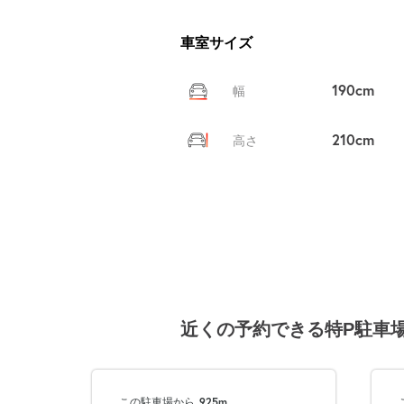
車室サイズ
190cm
幅
210cm
高さ
近くの予約できる特P駐車
この駐車場から
925m