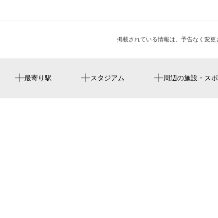
掲載されている情報は、予告なく変更
津田沼駅
lala arena tokyo-bay
津田沼郵便局
周辺に神社・お寺が見つかりませんでした。
周辺にイベントが見つかりませんでした。
最寄り駅
スタジアム
周辺の施設・スポ
京成津田沼駅
ラグーナ 津田沼
谷津駅
津田沼駅北口商店街
ぶたけん。2nd
フラン
津田沼駅前安田ビル