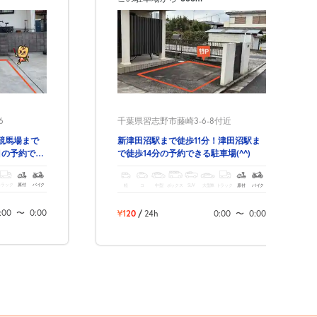
6
千葉県習志野市藤崎3-6-8付近
競馬場まで
新津田沼駅まで徒歩11分！津田沼駅ま
目の予約でき
で徒歩14分の予約できる駐車場(^^)
トラック
原付
バイク
軽
コ
中型
ボックス
SUV
大型車
トラック
原付
バイク
:00
〜
0:00
¥120
/
24h
0:00
〜
0:00