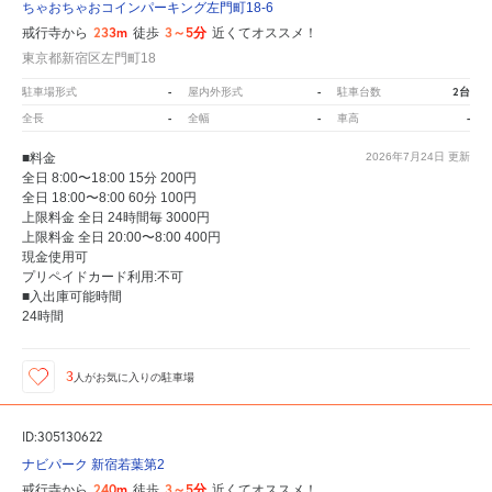
ちゃおちゃおコインパーキング左門町18-6
233m
3～5分
戒行寺から
徒歩
近くてオススメ！
東京都新宿区左門町18
-
-
2台
駐車場形式
屋内外形式
駐車台数
-
-
-
全長
全幅
車高
■料金
2026年7月24日
更新
全日 8:00〜18:00 15分 200円
全日 18:00〜8:00 60分 100円
上限料金 全日 24時間毎 3000円
上限料金 全日 20:00〜8:00 400円
現金使用可
プリペイドカード利用:不可
■入出庫可能時間
24時間
3
人が
お気に入りの駐車場
ID:305130622
ナビパーク 新宿若葉第2
240m
3～5分
戒行寺から
徒歩
近くてオススメ！