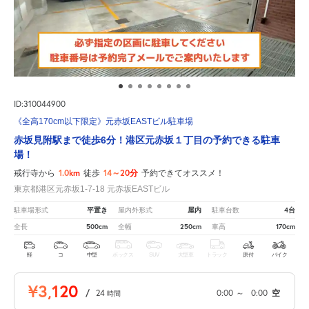
ID:310044900
《全高170cm以下限定》元赤坂EASTビル駐車場
赤坂見附駅まで徒歩6分！港区元赤坂１丁目の予約できる駐車
場！
1.0km
14～20分
戒行寺から
徒歩
予約できてオススメ！
東京都港区元赤坂1-7-18 元赤坂EASTビル
平置き
屋内
4台
駐車場形式
屋内外形式
駐車台数
500cm
250cm
170cm
全長
全幅
車高
軽
コ
中型
ボックス
SUV
大型車
トラック
原付
バイク
¥3,120
/
24
0:00
～
0:00
空
時間