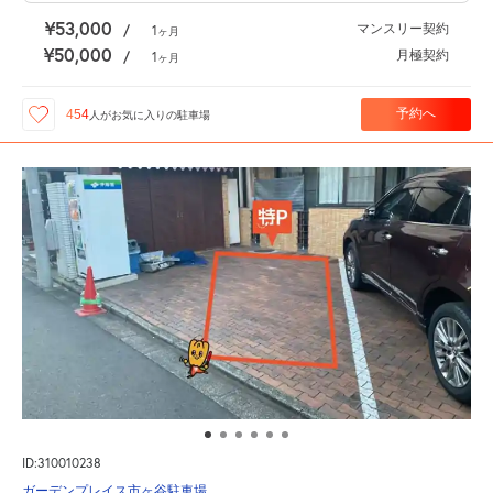
¥53,000
マンスリー契約
/
1
ヶ月
¥50,000
月極契約
/
1
ヶ月
予約へ
454
人が
お気に入りの駐車場
ID:310010238
ガーデンプレイス市ヶ谷駐車場