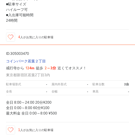
■駐車サイズ
ハイルーフ可
■入出庫可能時間
24時間
4
人が
お気に入りの駐車場
ID:305003470
コインパーク若葉２丁目
124m
2～3分
戒行寺から
徒歩
近くてオススメ！
東京都新宿区若葉2丁目3内
-
-
2台
駐車場形式
屋内外形式
駐車台数
-
-
-
全長
全幅
車高
全日 8:00～24:00 20分¥200
全日 0:00～8:00 60分¥100
最大料金 全日 0:00～8:00 ¥500
1
人が
お気に入りの駐車場