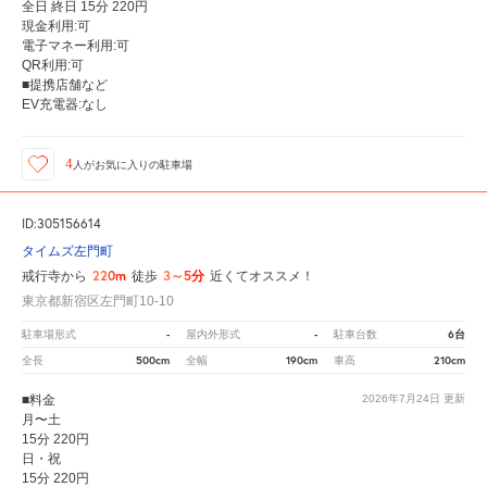
全日 終日 15分 220円
現金利用:可
電子マネー利用:可
QR利用:可
■提携店舗など
EV充電器:なし
4
人が
お気に入りの駐車場
ID:305156614
タイムズ左門町
220m
3～5分
戒行寺から
徒歩
近くてオススメ！
東京都新宿区左門町10-10
-
-
6台
駐車場形式
屋内外形式
駐車台数
500cm
190cm
210cm
全長
全幅
車高
■料金
2026年7月24日
更新
月〜土
15分 220円
日・祝
15分 220円