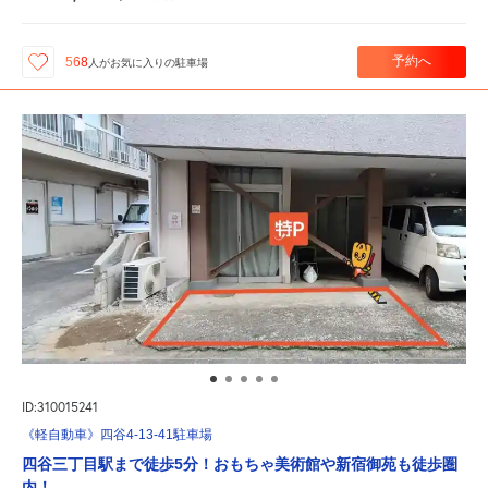
予約へ
568
人が
お気に入りの駐車場
ID:310015241
《軽自動車》四谷4-13-41駐車場
四谷三丁目駅まで徒歩5分！おもちゃ美術館や新宿御苑も徒歩圏
内！