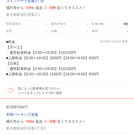
コインパーク若葉3丁目
169m
3～5分
戒行寺から
徒歩
近くてオススメ！
東京都新宿区若葉3-1
-
-
4台
駐車場形式
屋内外形式
駐車台数
-
-
-
全長
全幅
車高
■料金
2026年7月24日
更新
【月〜土】
・通常駐車料金【0:00〜24:00】15分200円
■上限料金【8:00〜18:00】2600円【18:00〜8:00】600円
【日祝】
・通常駐車料金【0:00〜24:00】15分200円
■上限料金【8:00〜18:00】1500円【18:00〜8:00】600円
気に入った駐車場を見つけたら
ハートをタップしてマイPに保存
ID:305130617
本間パーキング若葉
185m
3～5分
戒行寺から
徒歩
近くてオススメ！
東京都新宿区若葉3丁目1