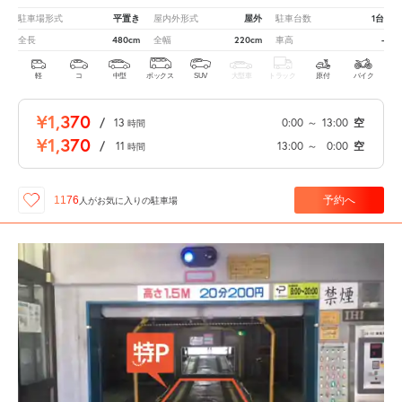
平置き
屋外
1台
駐車場形式
屋内外形式
駐車台数
480cm
220cm
-
全長
全幅
車高
軽
コ
中型
ボックス
SUV
大型車
トラック
原付
バイク
¥1,370
/
13
0:00
～
13:00
空
時間
¥1,370
/
11
13:00
～
0:00
空
時間
予約へ
1176
人が
お気に入りの駐車場