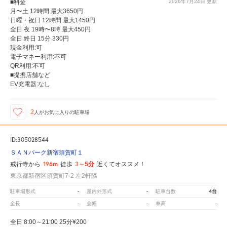
■料金
2026年7月24日
更新
月〜土 12時間 最大3650円
日曜・祝日 12時間 最大1450円
全日 夜 19時〜8時 最大450円
全日 終日 15分 330円
現金利用:可
電子マネー利用:不可
QR利用:不可
■提携店舗など
EV充電器:なし
2
人が
お気に入りの駐車場
ID:305028544
ＳＡＮパーク新宿須賀町１
196m
3～5分
戒行寺から
徒歩
近くてオススメ！
東京都新宿区須賀町7-2 左2軒隣
-
-
4台
駐車場形式
屋内外形式
駐車台数
-
-
-
全長
全幅
車高
全日 8:00～21:00 25分¥200