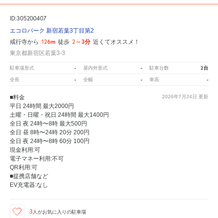
ID:305200407
エコロパーク 新宿若葉3丁目第2
126m
2～3分
戒行寺から
徒歩
近くてオススメ！
東京都新宿区若葉3-3
-
-
2台
駐車場形式
屋内外形式
駐車台数
-
-
-
全長
全幅
車高
■料金
2026年7月24日
更新
平日 24時間 最大2000円
土曜・日曜・祝日 24時間 最大1400円
全日 夜 24時〜8時 最大500円
全日 昼 8時〜24時 20分 200円
全日 夜 24時〜8時 60分 100円
現金利用:可
電子マネー利用:不可
QR利用:可
■提携店舗など
EV充電器:なし
3
人が
お気に入りの駐車場