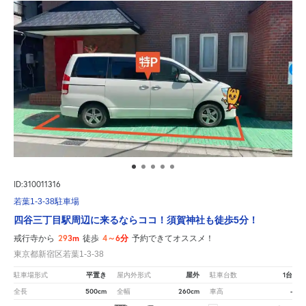
ID:310011316
若葉1-3-38駐車場
四谷三丁目駅周辺に来るならココ！須賀神社も徒歩5分！
293m
4～6分
戒行寺から
徒歩
予約できてオススメ！
東京都新宿区若葉1-3-38
平置き
屋外
1台
駐車場形式
屋内外形式
駐車台数
500cm
260cm
-
全長
全幅
車高