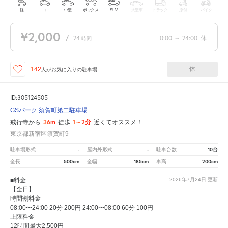
軽
コ
中型
ボックス
SUV
大型車
トラック
原付
バイク
¥2,000
/
24
0:00
～
24:00
休
時間
休
142
人が
お気に入りの駐車場
ID:305124505
GSパーク 須賀町第二駐車場
36m
1～2分
戒行寺から
徒歩
近くてオススメ！
東京都新宿区須賀町9
-
-
10台
駐車場形式
屋内外形式
駐車台数
500cm
185cm
200cm
全長
全幅
車高
■料金
2026年7月24日
更新
【全日】
時間割料金
08:00〜24:00 20分 200円 24:00〜08:00 60分 100円
上限料金
12時間最大2,500円