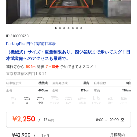
ID:310000763
ParkingPlus四ツ谷駅前駐車場
（機械式）サイズ・重量制限あり。四ツ谷駅まで歩いてスグ！日
本武道館へのアクセスも最適で。
504m
7～10分
戒行寺から
徒歩
予約できてオススメ！
東京都新宿区四谷1-8-14
機械式
屋内
3台
駐車場形式
屋内外形式
駐車台数
495cm
178cm
150cm
全長
全幅
車高
軽
コ
中型
ボックス
SUV
大型車
トラック
原付
バイク
¥2,250
/
12
8:00
～
20:00
空
時間
¥42,900
月極契約
/
1
ヶ月