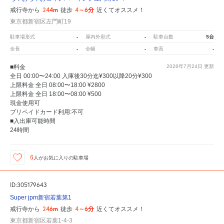
244m
4～6分
戒行寺から
徒歩
近くてオススメ！
東京都新宿区左門町19
-
-
5台
駐車場形式
屋内外形式
駐車台数
-
-
-
全長
全幅
車高
■料金
2026年7月24日
更新
全日 00:00〜24:00 入庫後30分迄¥300以降20分¥300
上限料金 全日 08:00〜18:00 ¥2800
上限料金 全日 18:00〜08:00 ¥500
現金使用可
プリペイドカード利用:不可
■入出庫可能時間
24時間
6
人が
お気に入りの駐車場
ID:305179643
Super jpm新宿若葉第1
246m
4～6分
戒行寺から
徒歩
近くてオススメ！
東京都新宿区若葉1-4-3