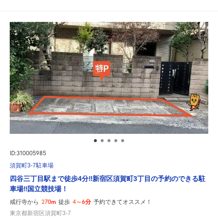
ID:310005985
須賀町3-7駐車場
四谷三丁目駅まで徒歩4分‼新宿区須賀町3丁目の予約のできる駐
車場‼国立競技場！
270m
4～6分
戒行寺から
徒歩
予約できてオススメ！
東京都新宿区須賀町3-7