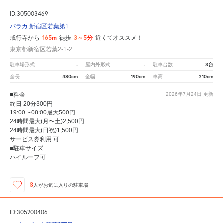
ID:305003469
パラカ 新宿区若葉第1
165m
3～5分
戒行寺から
徒歩
近くてオススメ！
東京都新宿区若葉2-1-2
-
-
3台
駐車場形式
屋内外形式
駐車台数
480cm
190cm
210cm
全長
全幅
車高
■料金
2026年7月24日
更新
終日 20分300円
19:00〜08:00最大500円
24時間最大(月〜土)2,500円
24時間最大(日祝)1,500円
サービス券利用:可
■駐車サイズ
ハイルーフ可
8
人が
お気に入りの駐車場
ID:305200406