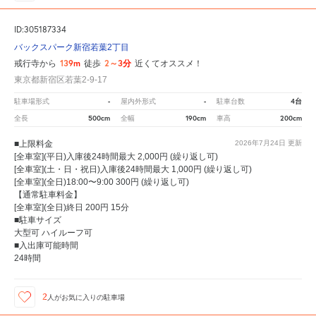
ID:305187334
バックスパーク新宿若葉2丁目
139m
2～3分
戒行寺から
徒歩
近くてオススメ！
東京都新宿区若葉2-9-17
-
-
4台
駐車場形式
屋内外形式
駐車台数
500cm
190cm
200cm
全長
全幅
車高
■上限料金
2026年7月24日
更新
[全車室](平日)入庫後24時間最大 2,000円 (繰り返し可)
[全車室](土・日・祝日)入庫後24時間最大 1,000円 (繰り返し可)
[全車室](全日)18:00〜9:00 300円 (繰り返し可)
【通常駐車料金】
[全車室](全日)終日 200円 15分
■駐車サイズ
大型可 ハイルーフ可
■入出庫可能時間
24時間
2
人が
お気に入りの駐車場