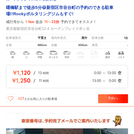
曙橋駅まで徒歩5分😃新宿区市谷台町の予約のできる駐車
場!!Rockyボルタリングジムもすぐ!
1.1km
15～22分
戒行寺から
徒歩
予約できてオススメ！
東京都新宿区市谷台町12-4 ガーデンプレイス市ヶ谷
平置き
屋外
1台
駐車場形式
屋内外形式
駐車台数
480cm
300cm
-
全長
全幅
車高
軽
コ
中型
ボックス
SUV
大型車
トラック
原付
バイク
¥1,120
/
13
0:00
～
13:00
空
時間
¥1,250
/
11
13:00
～
0:00
空
時間
予約へ
457
人が
お気に入りの駐車場