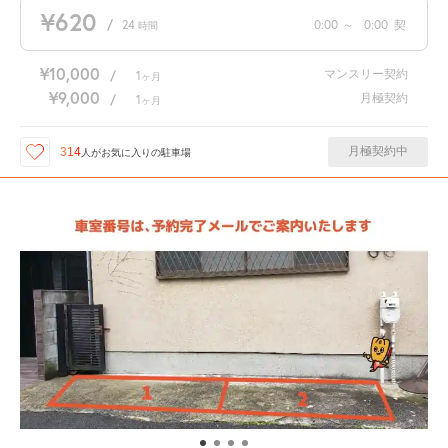
¥620
/
24
0:00
～
0:00
契
時間
¥10,000
マンスリー契約
/
1
ヶ月
¥9,000
月極契約
/
1
ヶ月
月極契約中
314
人が
お気に入りの駐車場