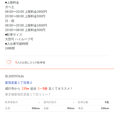
■上限料金
月〜土
08:00〜20:00 上限料金2600円
20:00〜08:00 上限料金500円
日・祝
08:00〜20:00 上限料金1600円
20:00〜08:00 上限料金500円
■駐車サイズ
大型可 ハイルーフ可
■入出庫可能時間
24時間
6
人が
お気に入りの駐車場
ID:305197636
新宿若葉１丁目第２
231m
3～5分
戒行寺から
徒歩
近くてオススメ！
東京都新宿区若葉１丁目１１ー７
-
-
9台
駐車場形式
屋内外形式
駐車台数
500cm
190cm
200cm
全長
全幅
車高