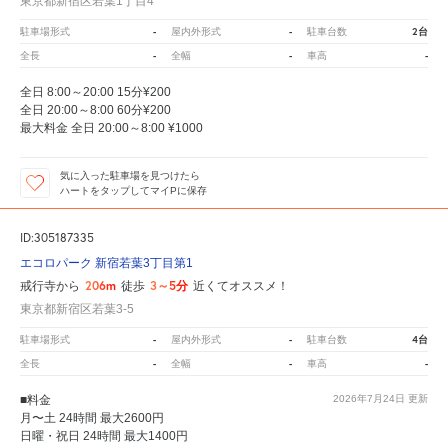
東京都新宿区若葉1丁目4
-
-
2台
駐車場形式
屋内外形式
駐車台数
-
-
-
全長
全幅
車高
全日 8:00～20:00 15分¥200
全日 20:00～8:00 60分¥200
最大料金 全日 20:00～8:00 ¥1000
気に入った駐車場を見つけたら
ハートをタップしてマイPに保存
ID:305187335
エコロパーク 新宿若葉3丁目第1
206m
3～5分
戒行寺から
徒歩
近くてオススメ！
東京都新宿区若葉3-5
-
-
4台
駐車場形式
屋内外形式
駐車台数
-
-
-
全長
全幅
車高
■料金
2026年7月24日
更新
月〜土 24時間 最大2600円
日曜・祝日 24時間 最大1400円