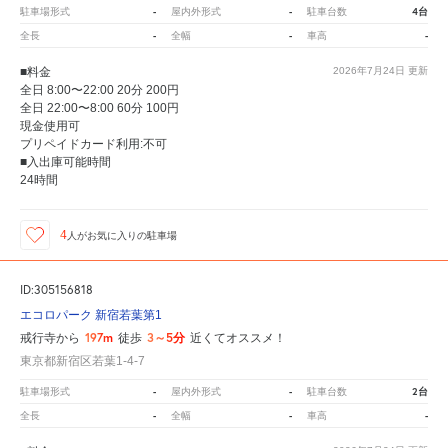
-
-
4台
駐車場形式
屋内外形式
駐車台数
-
-
-
全長
全幅
車高
■料金
2026年7月24日
更新
全日 8:00〜22:00 20分 200円
全日 22:00〜8:00 60分 100円
現金使用可
プリペイドカード利用:不可
■入出庫可能時間
24時間
4
人が
お気に入りの駐車場
ID:305156818
エコロパーク 新宿若葉第1
197m
3～5分
戒行寺から
徒歩
近くてオススメ！
東京都新宿区若葉1-4-7
-
-
2台
駐車場形式
屋内外形式
駐車台数
-
-
-
全長
全幅
車高