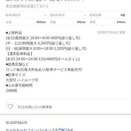
東京都新宿区若葉1丁目7-1
-
-
4台
駐車場形式
屋内外形式
駐車台数
500cm
190cm
210cm
全長
全幅
車高
■上限料金
2026年7月24日
更新
(全日)夜間最大 18:00〜8:00 400円(繰り返し可)
(平・土)12時間最大 4,200円(繰り返し可)
(日・祝)昼間最大 8:00〜18:00 1,200円(繰り返し可)
【通常駐車料金】
(全日) 24:00〜24:00 12分/400円[オールタイム]
■提携店舗など
ロック板式/最大料金あり/駐車サービス券販売可/
■駐車サイズ
大型可 ハイルーフ可
■入出庫可能時間
24時間
2
人が
お気に入りの駐車場
ID:305156615
ちゃおちゃおコインパーキング左門町19-4