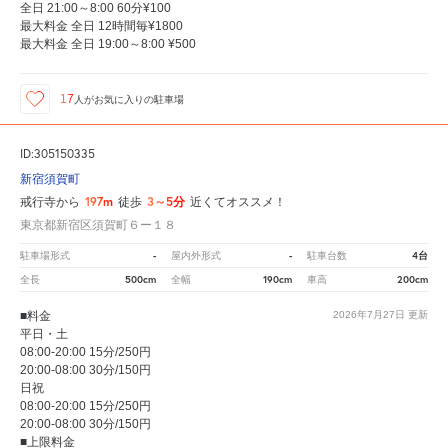
全日 21:00～8:00 60分¥100
最大料金 全日 12時間毎¥1800
最大料金 全日 19:00～8:00 ¥500
17
人が
お気に入りの駐車場
ID:305150335
新宿須賀町
197m
3～5分
戒行寺から
徒歩
近くてオススメ！
東京都新宿区須賀町６ー１８
-
-
4台
駐車場形式
屋内外形式
駐車台数
500cm
190cm
200cm
全長
全幅
車高
■料金
2026年7月27日
更新
平日・土
08:00-20:00 15分/250円
20:00-08:00 30分/150円
日祝
08:00-20:00 15分/250円
20:00-08:00 30分/150円
■上限料金