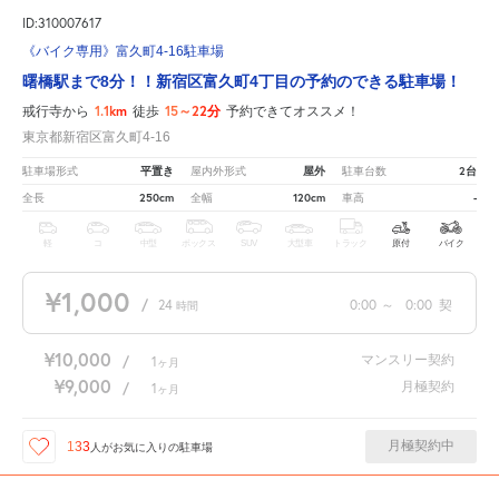
ID:310007617
《バイク専用》富久町4-16駐車場
曙橋駅まで8分！！新宿区富久町4丁目の予約のできる駐車場！
1.1km
15～22分
戒行寺から
徒歩
予約できてオススメ！
東京都新宿区富久町4-16
平置き
屋外
2台
駐車場形式
屋内外形式
駐車台数
250cm
120cm
-
全長
全幅
車高
軽
コ
中型
ボックス
SUV
大型車
トラック
原付
バイク
¥1,000
/
24
0:00
～
0:00
契
時間
¥10,000
マンスリー契約
/
1
ヶ月
¥9,000
月極契約
/
1
ヶ月
月極契約中
133
人が
お気に入りの駐車場