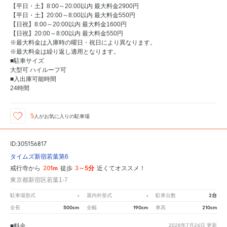
【平日・土】8:00～20:00以内 最大料金2900円
【平日・土】20:00～8:00以内 最大料金550円
【日祝】8:00～20:00以内 最大料金1600円
【日祝】20:00～8:00以内 最大料金550円
※最大料金は入庫時の曜日・祝日により異なります。
※最大料金は繰り返し適用となります。
■駐車サイズ
大型可 ハイルーフ可
■入出庫可能時間
24時間
5
人が
お気に入りの駐車場
ID:305156817
タイムズ新宿若葉第6
201m
3～5分
戒行寺から
徒歩
近くてオススメ！
東京都新宿区若葉1-7
-
-
2台
駐車場形式
屋内外形式
駐車台数
500cm
190cm
210cm
全長
全幅
車高
■料金
2026年7月24日
更新