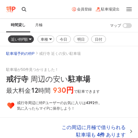
会員登録
駐車場貸出
時間貸し
月極
マップ
近い特P順
車種
今日
明日
日付
駐車場予約の特P
戒行寺 近くの安い駐車場
駐車場が50件見つかりました！
戒行寺
周辺の安い
駐車場
930円
12
時間
最大料金
で駐車できます
4392
戒行寺周辺に特Pユーザーのお気に入りは
件。
気に入ったらマイPに保存しよう！
この周辺に月極で借りられる
駐車場も
4件
あります