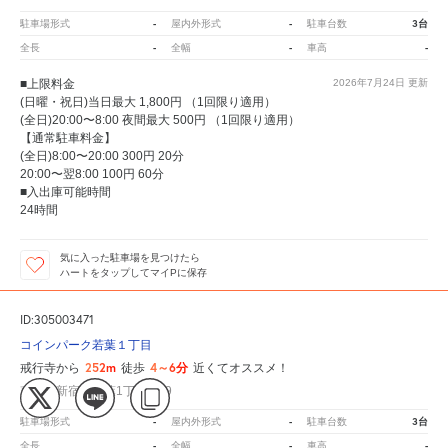
-
-
3台
駐車場形式
屋内外形式
駐車台数
-
-
-
全長
全幅
車高
■上限料金
2026年7月24日
更新
(日曜・祝日)当日最大 1,800円 （1回限り適用）
(全日)20:00〜8:00 夜間最大 500円 （1回限り適用）
【通常駐車料金】
(全日)8:00〜20:00 300円 20分
20:00〜翌8:00 100円 60分
■入出庫可能時間
24時間
気に入った駐車場を見つけたら
ハートをタップしてマイPに保存
ID:305003471
コインパーク若葉１丁目
252m
4～6分
戒行寺から
徒歩
近くてオススメ！
東京都新宿区若葉1丁目10-9
-
-
3台
駐車場形式
屋内外形式
駐車台数
-
-
-
全長
全幅
車高