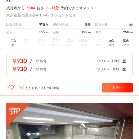
710m
9～13分
戒行寺から
徒歩
予約できてオススメ！
東京都新宿区四谷4-13-41 クレセントビル
平置き
屋外
1台
駐車場形式
屋内外形式
駐車台数
360cm
160cm
250cm
全長
全幅
車高
軽
コ
中型
ボックス
SUV
大型車
トラック
原付
バイク
¥930
/
12
0:00
～
12:00
空
時間
¥930
/
12
12:00
～
0:00
空
時間
予約へ
941
人が
お気に入りの駐車場