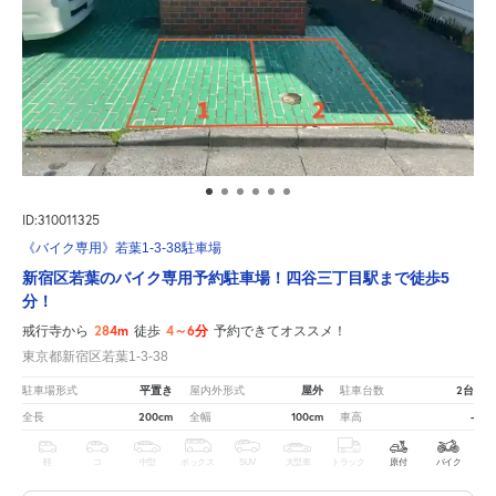
ID:310011325
《バイク専用》若葉1-3-38駐車場
新宿区若葉のバイク専用予約駐車場！四谷三丁目駅まで徒歩5
分！
284m
4～6分
戒行寺から
徒歩
予約できてオススメ！
東京都新宿区若葉1-3-38
平置き
屋外
2台
駐車場形式
屋内外形式
駐車台数
200cm
100cm
-
全長
全幅
車高
軽
コ
中型
ボックス
SUV
大型車
トラック
原付
バイク