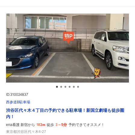
ID:310024837
西参道B駐車場
渋谷区代々木４丁目の予約できる駐車場！新国立劇場も徒歩圏
内！
182m
3～5分
ena看護 新宿から
徒歩
予約できてオススメ！
東京都渋谷区代々木4-27