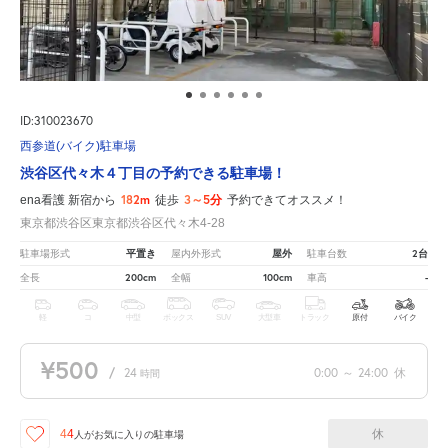
ID:310023670
西参道(バイク)駐車場
渋谷区代々木４丁目の予約できる駐車場！
182m
3～5分
ena看護 新宿から
徒歩
予約できてオススメ！
東京都渋谷区東京都渋谷区代々木4-28
平置き
屋外
2台
駐車場形式
屋内外形式
駐車台数
200cm
100cm
-
全長
全幅
車高
軽
コ
中型
ボックス
SUV
大型車
トラック
原付
バイク
¥500
/
24
0:00
～
24:00
休
時間
休
44
人が
お気に入りの駐車場