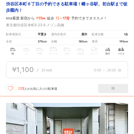
渋谷区本町６丁目の予約できる駐車場！幡ヶ谷駅、初台駅まで徒
歩圏内！
955m
12～17分
ena看護 新宿から
徒歩
予約できてオススメ！
東京都渋谷区本町6-23-9 メゾン高橋
平置き
屋外
1台
駐車場形式
屋内外形式
駐車台数
370cm
180cm
190cm
全長
全幅
車高
軽
コ
中型
ボックス
SUV
大型車
トラック
原付
バイク
¥1,100
/
24
0:00
～
24:00
休
時間
休
203
人が
お気に入りの駐車場