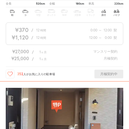
520cm
180cm
220cm
全長
全幅
車高
軽
コ
中型
ボックス
SUV
大型車
トラック
原付
バイク
¥370
/
12
0:00
～
12:00
契
時間
¥1,120
/
12
12:00
～
0:00
契
時間
¥27,000
マンスリー契約
/
1
ヶ月
¥25,000
月極契約
/
1
ヶ月
月極契約中
351
人が
お気に入りの駐車場