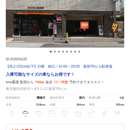
ID:310001635
【高さ155cm以下】日曜・祝日／10:00～20:00 新宿TRビル駐車場
入庫可能なサイズの車ならお得です！
986m
13～19分
ena看護 新宿から
徒歩
予約できてオススメ！
東京都渋谷区代々木2-2-13 新宿TRビル
機械式
屋内
3台
駐車場形式
屋内外形式
駐車台数
528cm
180cm
155cm
全長
全幅
車高
軽
コ
中型
ボックス
SUV
大型車
トラック
原付
バイク