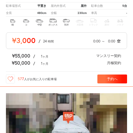
平置き
屋外
5台
駐車場形式
屋内外形式
駐車台数
480cm
230cm
-
全長
全幅
車高
軽
コ
中型
ボックス
SUV
大型車
トラック
原付
バイク
¥3,000
/
24
0:00
～
0:00
空
時間
¥55,000
マンスリー契約
/
1
ヶ月
¥50,000
月極契約
/
1
ヶ月
予約へ
577
人が
お気に入りの駐車場