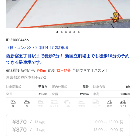
ID:310004466
《軽・コンパクト》本町4-27-2駐車場
西新宿五丁目駅まで徒歩7分！ 新国立劇場までも徒歩10分の予約
できる駐車場です♪
945m
12～17分
ena看護 新宿から
徒歩
予約できてオススメ！
東京都渋谷区本町4-27-2
平置き
屋外
1台
駐車場形式
屋内外形式
駐車台数
410cm
190cm
250cm
全長
全幅
車高
軽
コ
中型
ボックス
SUV
大型車
トラック
原付
バイク
¥870
/
13
0:00
～
13:00
契
時間
¥870
/
11
13:00
～
0:00
契
時間