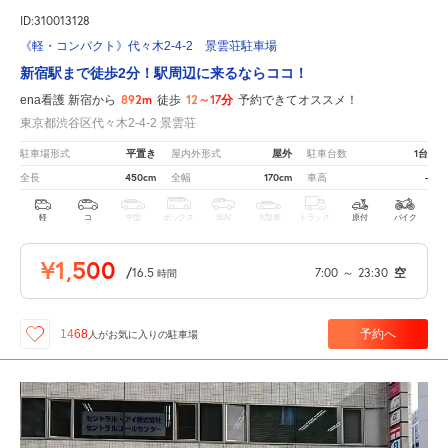
ID:310013128
《軽・コンパクト》代々木2-4-2 景雲荘駐車場
新宿駅まで徒歩2分！駅周辺に来るならココ！
892m
12～17分
ena看護 新宿から
徒歩
予約できてオススメ！
東京都渋谷区代々木2-4-2 景雲荘
平置き
屋外
1台
駐車場形式
屋内外形式
駐車台数
450cm
170cm
-
全長
全幅
車高
軽
コ
中型
ボックス
SUV
大型車
トラック
原付
バイク
¥1,500
/
16.5
7:00
～
23:30
空
時間
予約へ
1468
人が
お気に入りの駐車場