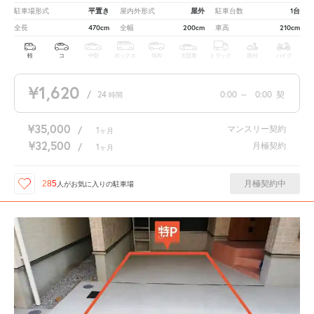
平置き
屋外
1台
駐車場形式
屋内外形式
駐車台数
470cm
200cm
210cm
全長
全幅
車高
軽
コ
中型
ボックス
SUV
大型車
トラック
原付
バイク
¥1,620
/
24
0:00
～
0:00
契
時間
¥35,000
マンスリー契約
/
1
ヶ月
¥32,500
月極契約
/
1
ヶ月
月極契約中
285
人が
お気に入りの駐車場