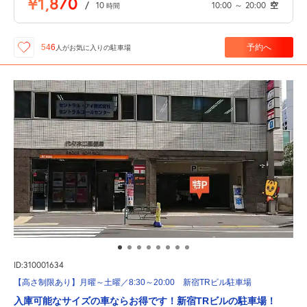
¥1,870
/
10
10:00
～
20:00
空
時間
予約へ
546
人が
お気に入りの駐車場
ID:310001634
【高さ制限あり】月曜～土曜／8:30～20:00 新宿TRビル駐車場
入庫可能なサイズの車ならお得です！新宿TRビルの駐車場！