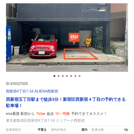
ID:310027305
西新宿4丁目7-16 ALIENA西新宿
西新宿五丁目駅まで徒歩3分！新宿区西新宿４丁目の予約できる
駐車場！
762m
10～15分
ena看護 新宿から
徒歩
予約できてオススメ！
東京都新宿区西新宿4丁目7-16 エリアーナ西新宿
平置き
屋内
1台
駐車場形式
屋内外形式
駐車台数