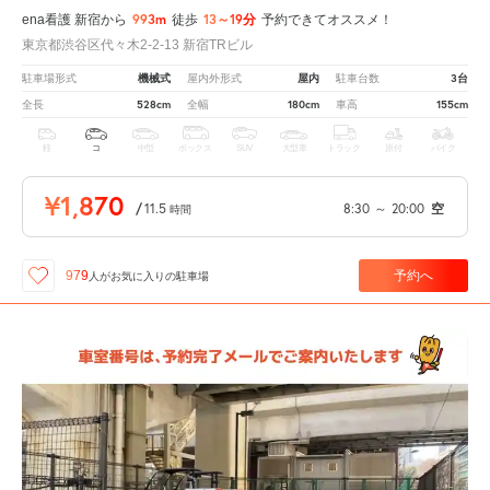
993m
13～19分
ena看護 新宿から
徒歩
予約できてオススメ！
東京都渋谷区代々木2-2-13 新宿TRビル
機械式
屋内
3台
駐車場形式
屋内外形式
駐車台数
528cm
180cm
155cm
全長
全幅
車高
軽
コ
中型
ボックス
SUV
大型車
トラック
原付
バイク
¥1,870
/
11.5
8:30
～
20:00
空
時間
予約へ
979
人が
お気に入りの駐車場