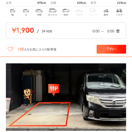
475cm
205cm
225cm
全長
全幅
車高
軽
コ
中型
ボックス
SUV
大型車
トラック
原付
バイク
¥1,900
/
24
0:00
～
0:00
空
時間
予約へ
192
人が
お気に入りの駐車場