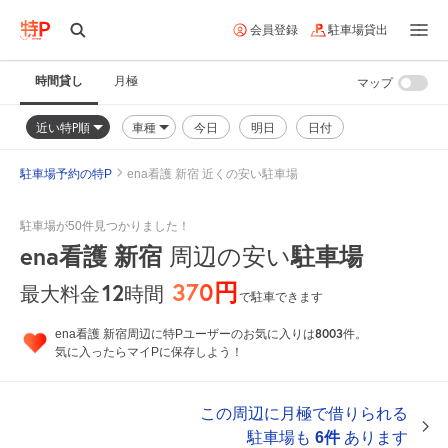
会員登録
駐車場貸出
時間貸し
月極
マップ
近い特P順
車種
今日
明日
日付
駐車場予約の特P
ena看護 新宿 近くの安い駐車場
駐車場が50件見つかりました！
ena看護 新宿
駐車場
周辺の安い
370円
12
時間
最大料金
で駐車できます
8003
ena看護 新宿周辺に特Pユーザーのお気に入りは
件。
気に入ったらマイPに保存しよう！
この周辺に月極で借りられる
駐車場も
6件
あります