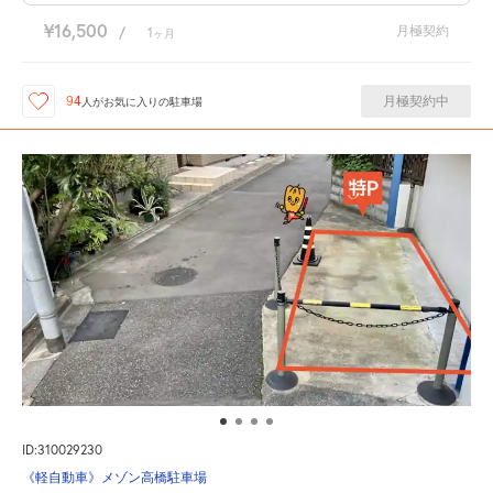
¥16,500
月極契約
/
1
ヶ月
月極契約中
94
人が
お気に入りの駐車場
ID:310029230
《軽自動車》メゾン高橋駐車場