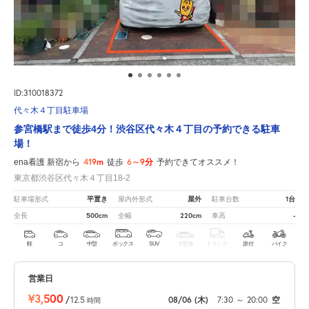
ID:310018372
代々木４丁目駐車場
参宮橋駅まで徒歩4分！渋谷区代々木４丁目の予約できる駐車
場！
419m
6～9分
ena看護 新宿から
徒歩
予約できてオススメ！
東京都渋谷区代々木４丁目18-2
平置き
屋外
1台
駐車場形式
屋内外形式
駐車台数
500cm
220cm
-
全長
全幅
車高
軽
コ
中型
ボックス
SUV
大型車
トラック
原付
バイク
営業日
¥3,500
/
12.5
08/06
(木)
7:30
～
20:00
空
時間