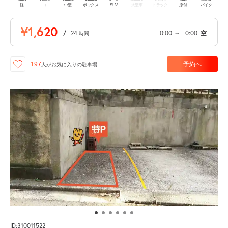
軽
コ
中型
ボックス
SUV
大型車
トラック
原付
バイク
¥1,620
/
24
0:00
～
0:00
空
時間
予約へ
197
人が
お気に入りの駐車場
ID:310011522