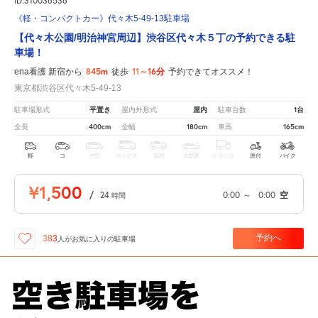
ID:310036536
《軽・コンパクトカー》代々木5-49-13駐車場
【代々木公園/明治神宮周辺】渋谷区代々木５丁の予約できる駐
車場！
845m
11～16分
ena看護 新宿から
徒歩
予約できてオススメ！
東京都渋谷区代々木5-49-13
平置き
屋内
1台
駐車場形式
屋内外形式
駐車台数
400cm
180cm
165cm
全長
全幅
車高
軽
コ
中型
ボックス
SUV
大型車
トラック
原付
バイク
¥1,500
/
24
0:00
～
0:00
空
時間
予約へ
383
人が
お気に入りの駐車場