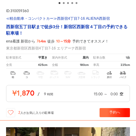
ID:310059360
≪軽自動車・コンパクトカー≫西新宿4丁目7-16 ALIENA西新宿
西新宿五丁目駅まで徒歩3分！新宿区西新宿４丁目の予約できる
駐車場！
764m
10～15分
ena看護 新宿から
徒歩
予約できてオススメ！
東京都新宿区西新宿4丁目7-16 エリアーナ西新宿
平置き
屋内
1台
駐車場形式
屋内外形式
駐車台数
425cm
180cm
225cm
全長
全幅
車高
軽
コ
中型
ボックス
SUV
大型車
トラック
原付
バイク
¥1,870
/
9
15:00
～
0:00
空
時間
予約へ
2
人が
お気に入りの駐車場