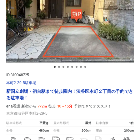
ID:310048725
本町2-29-5駐車場
新国立劇場・初台駅まで徒歩圏内！渋谷区本町２丁目の予約でき
る駐車場！
772m
10～15分
ena看護 新宿から
徒歩
予約できてオススメ！
東京都渋谷区本町2-29-5
平置き
屋外
1台
駐車場形式
屋内外形式
駐車台数
480cm
200cm
200cm
全長
全幅
車高