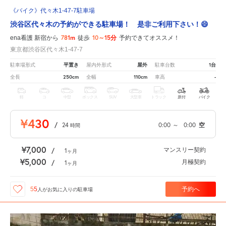
《バイク》代々木1-47-7駐車場
渋谷区代々木の予約ができる駐車場！ 是非ご利用下さい！😄
781m
10～15分
ena看護 新宿から
徒歩
予約できてオススメ！
東京都渋谷区代々木1-47-7
平置き
屋外
1台
駐車場形式
屋内外形式
駐車台数
250cm
110cm
-
全長
全幅
車高
軽
コ
中型
ボックス
SUV
大型車
トラック
原付
バイク
¥430
/
24
0:00
～
0:00
空
時間
¥7,000
マンスリー契約
/
1
ヶ月
¥5,000
月極契約
/
1
ヶ月
予約へ
55
人が
お気に入りの駐車場