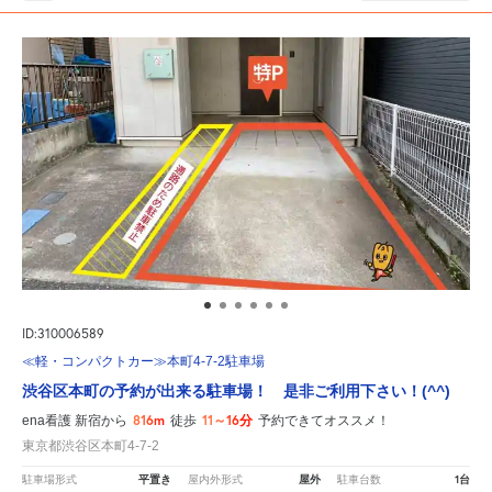
ID:310006589
≪軽・コンパクトカー≫本町4-7-2駐車場
渋谷区本町の予約が出来る駐車場！ 是非ご利用下さい！(^^)
816m
11～16分
ena看護 新宿から
徒歩
予約できてオススメ！
東京都渋谷区本町4-7-2
平置き
屋外
1台
駐車場形式
屋内外形式
駐車台数