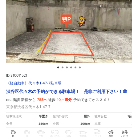
ID:310011521
《軽自動車》代々木1-47-7駐車場
渋谷区代々木の予約ができる駐車場！ 是非ご利用下さい！😄
788m
10～15分
ena看護 新宿から
徒歩
予約できてオススメ！
東京都渋谷区代々木1-47-7
平置き
屋外
1台
駐車場形式
屋内外形式
駐車台数
380cm
200cm
-
全長
全幅
車高
軽
コ
中型
ボックス
SUV
大型車
トラック
原付
バイク