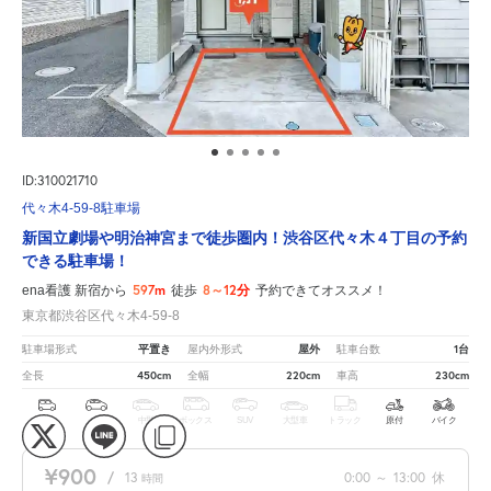
ID:310021710
代々木4-59-8駐車場
新国立劇場や明治神宮まで徒歩圏内！渋谷区代々木４丁目の予約
できる駐車場！
597m
8～12分
ena看護 新宿から
徒歩
予約できてオススメ！
東京都渋谷区代々木4-59-8
平置き
屋外
1台
駐車場形式
屋内外形式
駐車台数
450cm
220cm
230cm
全長
全幅
車高
軽
コ
中型
ボックス
SUV
大型車
トラック
原付
バイク
¥900
/
13
0:00
～
13:00
休
時間