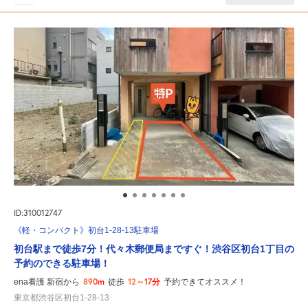
ID:310012747
《軽・コンパクト》初台1-28-13駐車場
初台駅まで徒歩7分！代々木郵便局まですぐ！渋谷区初台1丁目の
予約のできる駐車場！
890m
12～17分
ena看護 新宿から
徒歩
予約できてオススメ！
東京都渋谷区初台1-28-13