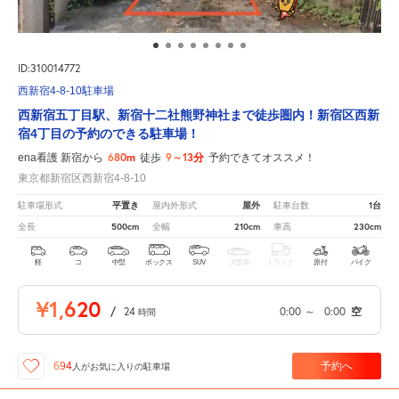
ID:310014772
西新宿4-8-10駐車場
西新宿五丁目駅、新宿十二社熊野神社まで徒歩圏内！新宿区西新
宿4丁目の予約のできる駐車場！
680m
9～13分
ena看護 新宿から
徒歩
予約できてオススメ！
東京都新宿区西新宿4-8-10
平置き
屋外
1台
駐車場形式
屋内外形式
駐車台数
500cm
210cm
230cm
全長
全幅
車高
軽
コ
中型
ボックス
SUV
大型車
トラック
原付
バイク
¥1,620
/
24
0:00
～
0:00
空
時間
予約へ
694
人が
お気に入りの駐車場