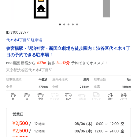
ID:310052597
代々木4丁目51駐車場
参宮橋駅・明治神宮・新国立劇場も徒歩圏内！渋谷区代々木４丁
目の予約できる駐車場！
637m
8～12分
ena看護 新宿から
徒歩
予約できてオススメ！
東京都渋谷区代々木4丁目51
平置き
屋内
1台
駐車場形式
屋内外形式
駐車台数
470cm
256cm
180cm
全長
全幅
車高
軽
コ
中型
ボックス
SUV
大型車
トラック
原付
バイク
営業日
¥2,500
/
12
08/06
(木)
0:00
～
12:00
空
時間
¥2,500
/
12
08/06
(木)
12:00
～
24:00
空
時間