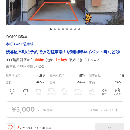
ID:310010560
本町3-42-2駐車場
渋谷区本町の予約できる駐車場！駅利用時やイベント時など😃
868m
11～16分
ena看護 新宿から
徒歩
予約できてオススメ！
東京都渋谷区本町3-42-2
平置き
屋外
1台
駐車場形式
屋内外形式
駐車台数
480cm
180cm
200cm
全長
全幅
車高
軽
コ
中型
ボックス
SUV
大型車
トラック
原付
バイク
¥3,000
/
24
0:00
～
24:00
休
時間
休
3
人が
お気に入りの駐車場