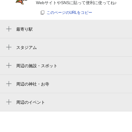
WebサイトやSNSに貼って便利に使ってね♪
空き1
満
このページのURLをコピー
0:00～12:00
12:00～24:00
最寄り駅
8月30日 (日)
¥2,500
¥2,500
参宮橋駅
空き1
空き1
初台駅
スタジアム
0:00～12:00
12:00～24:00
国立代々木競技場
南新宿駅
8月31日 (月)
¥2,500
¥2,500
国立代々木競技場 第二体育館
空き1
空き1
周辺の施設・スポット
代々木八幡駅
ドゥーエ参宮橋
国立競技場 中央門
代々木公園駅
0:00～12:00
12:00～24:00
アトリア参宮橋
周辺の神社・お寺
国立競技場 外苑門
9月1日 (火)
¥2,000
¥2,000
代々木駅
周辺に神社・お寺が見つかりませんでした。
手帳類図書室
空き1
空き1
國立競技場
北参道駅
周辺のイベント
アートギャラリー・ピカレスク（art gallery
国立スタジアム
語り芝居 nemocnice 〜 死を迎える夜に
原宿駅
picaresque）
0:00～12:00
12:00～24:00
月を壊れた窓から覘く
9月2日 (水)
¥2,000
¥2,000
mufg stadium
新線新宿駅
ピカレスク
空き1
空き1
ほぼ、空：青木淳＋リチャード・タト
mufgスタジアム（国立競技場）
幡ヶ谷駅
ＴＲＡＮＣＥ ＭＩＳＳＩＯＮ（トランス
ル