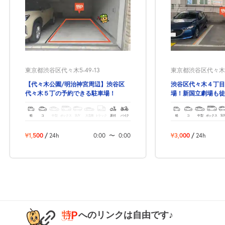
0:00～12:00
12:00～24:00
8月25日 (火)
¥2,500
¥2,500
空き1
空き1
0:00～12:00
12:00～24:00
東京都渋谷区代々木5-49-13
東京都渋谷区代々木4
8月26日 (水)
¥2,500
¥2,500
【代々木公園/明治神宮周辺】渋谷区
渋谷区代々木４丁目
空き1
空き1
代々木５丁の予約できる駐車場！
場！新国立劇場も徒
0:00～12:00
12:00～24:00
軽
コ
中型
ボックス
SUV
大型車
トラック
原付
バイク
軽
コ
中型
ボックス
SU
8月27日 (木)
¥2,500
¥2,500
空き1
空き1
¥1,500
/
24h
0:00
〜
0:00
¥3,000
/
24h
12:00～24:00
0:00～12:00
¥2,500
8月28日 (金)
¥2,500
空き1
満
0:00～12:00
12:00～24:00
へのリンクは自由です♪
¥2,500
8月29日 (土)
¥2,500