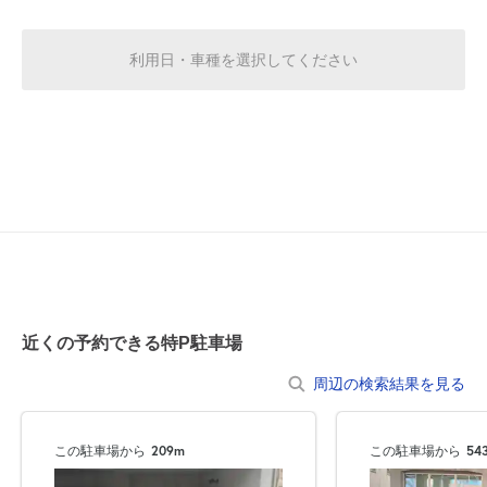
¥2,500
¥2,500
空き1
空き1
利用日・車種を選択してください
0:00～12:00
12:00～24:00
8月21日 (金)
¥2,500
¥2,500
空き1
空き1
12:00～24:00
0:00～12:00
¥2,500
8月22日 (土)
¥2,500
空き1
満
0:00～12:00
12:00～24:00
8月23日 (日)
¥2,500
¥2,500
近くの予約できる特P駐車場
空き1
空き1
周辺の検索結果を見る
0:00～12:00
12:00～24:00
8月24日 (月)
¥2,500
¥2,500
この駐車場から
209m
この駐車場から
54
空き1
空き1