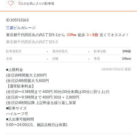
5
人が
お気に入りの駐車場
ID:305133263
三菱ビルガレージ
209m
3～5分
東京都千代田区丸の内1丁目5-1から
徒歩
近くてオススメ！
東京都千代田区丸の内2丁目5-2
-
-
298台
駐車場形式
屋内外形式
駐車台数
-
-
210cm
全長
全幅
車高
■上限料金
2026年7月24日
更新
(全日)6時間最大 2,800円
(全日)24時間最大 5,600円
【通常駐車料金】
(全日)0〜3.5時間まで 400円 30分(30分未満は30分に切り上げ)
(全日)6〜9.5時間まで 400円 30分＋ 2,800円
(全日)24時間以降 上記料金を繰り返し加算
■駐車サイズ
ハイルーフ可
■入出庫可能時間
5:00〜24:00(1/1、施設点検日は休業)