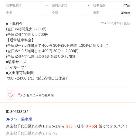
-
-
67台
駐車場形式
屋内外形式
駐車台数
-
-
210cm
全長
全幅
車高
■上限料金
2026年7月24日
更新
(全日)6時間最大 2,800円
(全日)24時間最大 5,600円
【通常駐車料金】
(全日)0〜3.5時間まで 400円 30分(30分未満は30分に切り上げ)
(全日)6〜9.5時間まで 400円 30分＋ 2,800円
(全日)24時間以降 上記料金を繰り返し加算
■駐車サイズ
ハイルーフ可
■入出庫可能時間
7:00〜24:00(1/1、施設点検日は休業)
5
人が
お気に入りの駐車場
ID:305133236
JPタワー駐車場
238m
3～5分
東京都千代田区丸の内1丁目5-1から
徒歩
近くてオススメ！
東京都千代田区丸の内2丁目7-2