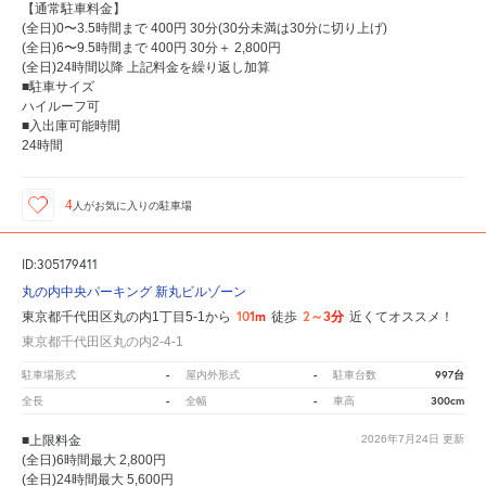
【通常駐車料金】
(全日)0〜3.5時間まで 400円 30分(30分未満は30分に切り上げ)
(全日)6〜9.5時間まで 400円 30分＋ 2,800円
(全日)24時間以降 上記料金を繰り返し加算
■駐車サイズ
ハイルーフ可
■入出庫可能時間
24時間
4
人が
お気に入りの駐車場
ID:305179411
丸の内中央パーキング 新丸ビルゾーン
101m
2～3分
東京都千代田区丸の内1丁目5-1から
徒歩
近くてオススメ！
東京都千代田区丸の内2-4-1
-
-
997台
駐車場形式
屋内外形式
駐車台数
-
-
300cm
全長
全幅
車高
■上限料金
2026年7月24日
更新
(全日)6時間最大 2,800円
(全日)24時間最大 5,600円