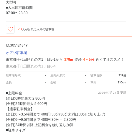
大型可
■入出庫可能時間
07:00〜23:30
23
人が
お気に入りの駐車場
ID:305124849
オアゾ駐車場
278m
4～6分
東京都千代田区丸の内1丁目5-1から
徒歩
近くてオススメ！
東京都千代田区丸の内1丁目6-4
-
-
319台
駐車場形式
屋内外形式
駐車台数
-
-
310cm
全長
全幅
車高
■上限料金
2026年7月24日
更新
(全日)6時間最大 2,800円
(全日)24時間最大 5,600円
【通常駐車料金】
(全日)0〜3.5時間まで 400円 30分(30分未満は30分に切り上げ)
(全日)6〜9.5時間まで 400円 30分＋ 2,800円
(全日)24時間以降 上記料金を繰り返し加算
■駐車サイズ