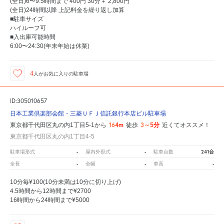
(全日)6〜9.5時間まで 400円 30分＋ 2,800円
(全日)24時間以降 上記料金を繰り返し加算
■駐車サイズ
ハイルーフ可
■入出庫可能時間
6:00〜24:30(年末年始は休業)
4
人が
お気に入りの駐車場
ID:305010657
日本工業倶楽部会館・三菱ＵＦＪ信託銀行本店ビル駐車場
164m
3～5分
東京都千代田区丸の内1丁目5-1から
徒歩
近くてオススメ！
東京都千代田区丸の内1丁目4-5
-
-
241台
駐車場形式
屋内外形式
駐車台数
-
-
-
全長
全幅
車高
10分毎¥100(10分未満は10分に切り上げ)
4.5時間から12時間まで¥2700
16時間から24時間まで¥5000