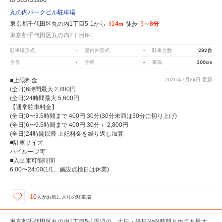
丸の内パークビル駐車場
324m
5～8分
東京都千代田区丸の内1丁目5-1から
徒歩
東京都千代田区丸の内2丁目6-1
-
-
282台
駐車場形式
屋内外形式
駐車台数
-
-
300cm
全長
全幅
車高
■上限料金
2026年7月24日
更新
(全日)6時間最大 2,800円
(全日)24時間最大 5,600円
【通常駐車料金】
(全日)0〜3.5時間まで 400円 30分(30分未満は30分に切り上げ)
(全日)6〜9.5時間まで 400円 30分＋ 2,800円
(全日)24時間以降 上記料金を繰り返し加算
■駐車サイズ
ハイルーフ可
■入出庫可能時間
6:00〜24:00(1/1、施設点検日は休業)
10
人が
お気に入りの駐車場
東京都千代田区丸の内1丁目5-1周辺の、土日・平日NaN時間とめても最大