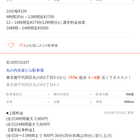
10分毎¥100
4時間30分～12時間迄¥2700
12～16時間迄¥2700(12時間分)に通常料金加算
16時間～24時間迄¥5000
37
人が
お気に入りの駐車場
ID:305133237
丸の内永楽ビル駐車場
257m
4～6分
東京都千代田区丸の内1丁目5-1から
徒歩
近くてオススメ！
東京都千代田区丸の内1丁目4-1
-
-
136台
駐車場形式
屋内外形式
駐車台数
-
-
300cm
全長
全幅
車高
■上限料金
2026年7月24日
更新
(全日)6時間最大 2,800円
(全日)24時間最大 5,600円
【通常駐車料金】
(全日)0〜3.5時間まで 400円 30分(30分未満は30分に切り上げ)