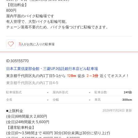
【宿泊料金】
800円
屋内平面のバイク駐輪場です
有人管理で、大型バイクも駐輪可能。
チェーン装着不要のため、バイクを傷つけずに駐輪できます。
3
人が
お気に入りの駐車場
ID:305155770
日本工業倶楽部会館・三菱UFJ信託銀行本店ビル駐車場
128m
2～3分
東京都千代田区丸の内1丁目5-1から
徒歩
近くてオススメ！
東京都千代田区丸の内1丁目4-5
-
-
241台
駐車場形式
屋内外形式
駐車台数
-
-
300cm
全長
全幅
車高
■上限料金
2026年7月24日
更新
(全日)6時間最大 2,800円
(全日)24時間最大 5,600円
【通常駐車料金】
(全日)0〜3.5時間まで 400円 30分(30分未満は30分に切り上げ)