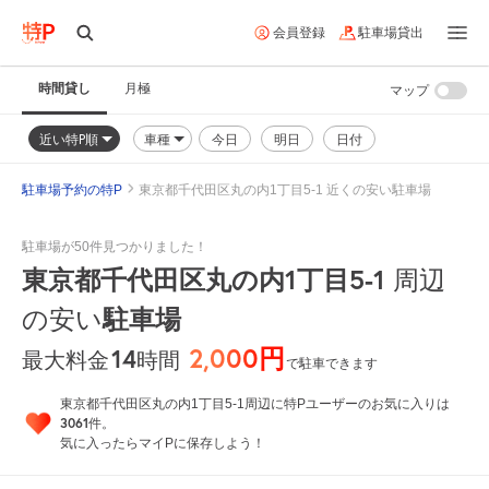
会員登録
駐車場貸出
時間貸し
月極
マップ
近い特P順
車種
今日
明日
日付
駐車場予約の特P
東京都千代田区丸の内1丁目5-1 近くの安い駐車場
駐車場が50件見つかりました！
東京都千代田区丸の内1丁目5-1
周辺
の安い
駐車場
2,000円
14
時間
最大料金
で駐車できます
東京都千代田区丸の内1丁目5-1周辺に特Pユーザーのお気に入りは
3061
件。
気に入ったらマイPに保存しよう！