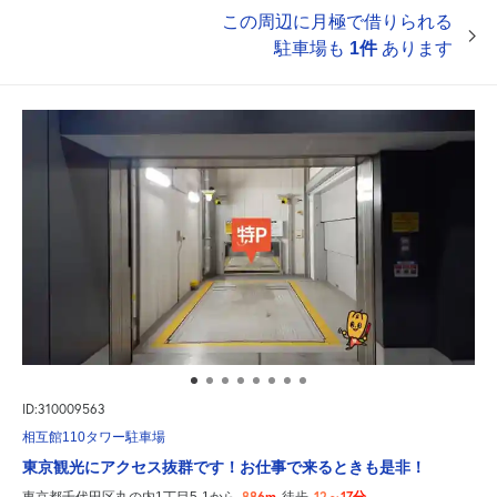
この周辺に月極で借りられる
駐車場も
1件
あります
ID:310009563
相互館110タワー駐車場
東京観光にアクセス抜群です！お仕事で来るときも是非！
886m
12～17分
東京都千代田区丸の内1丁目5-1から
徒歩