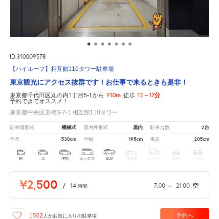
ID:310009578
【ハイルーフ】相互館110タワー駐車場
東京観光にアクセス抜群です！お仕事で来るときも是非！
910m
12～17分
東京都千代田区丸の内1丁目5-1から
徒歩
予約できてオススメ！
東京都中央区京橋3-7-1 相互館110タワー
機械式
屋内
2台
駐車場形式
屋内外形式
駐車台数
530cm
195cm
205cm
全長
全幅
車高
軽
コ
中型
ボックス
SUV
大型車
トラック
原付
バイク
¥2,500
/
14
7:00
～
21:00
空
時間
予約へ
1562
人が
お気に入りの駐車場