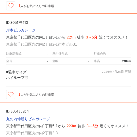
1
人が
お気に入りの駐車場
ID:305179413
岸本ビルガレージ
221m
3～5分
東京都千代田区丸の内1丁目5-1から
徒歩
近くてオススメ！
東京都千代田区丸の内2丁目2-1岸本ビルB1
-
-
-
駐車場形式
屋内外形式
駐車台数
-
-
210cm
全長
全幅
車高
■駐車サイズ
2026年7月24日
更新
ハイルーフ可
1
人が
お気に入りの駐車場
ID:305133264
丸の内仲通りビルガレージ
223m
3～5分
東京都千代田区丸の内1丁目5-1から
徒歩
近くてオススメ！
東京都千代田区丸の内2丁目2-3