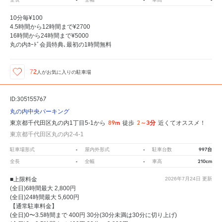
10分毎¥100
4.5時間から12時間まで¥2700
16時間から24時間まで¥5000
丸の内ｶｰﾄﾞ会員特典､最初の1時間無料
72
人が
お気に入りの駐車場
ID:305155767
丸の内中央パーキング
89m
2～3分
東京都千代田区丸の内1丁目5-1から
徒歩
近くてオススメ！
東京都千代田区丸の内2-4-1
-
-
997台
駐車場形式
屋内外形式
駐車台数
-
-
210cm
全長
全幅
車高
■上限料金
2026年7月24日
更新
(全日)6時間最大 2,800円
(全日)24時間最大 5,600円
【通常駐車料金】
(全日)0〜3.5時間まで 400円 30分(30分未満は30分に切り上げ)