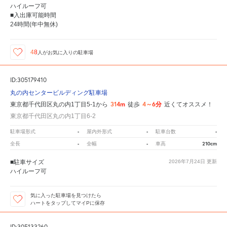
ハイルーフ可
■入出庫可能時間
24時間(年中無休)
48
人が
お気に入りの駐車場
ID:305179410
丸の内センタービルディング駐車場
314m
4～6分
東京都千代田区丸の内1丁目5-1から
徒歩
近くてオススメ！
東京都千代田区丸の内1丁目6-2
-
-
-
駐車場形式
屋内外形式
駐車台数
-
-
210cm
全長
全幅
車高
■駐車サイズ
2026年7月24日
更新
ハイルーフ可
気に入った駐車場を見つけたら
ハートをタップしてマイPに保存
ID:305133260