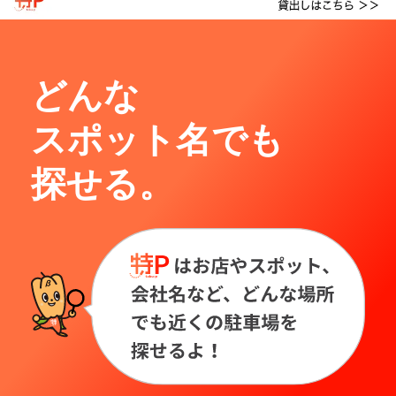
どんな
スポット名でも
探せる。