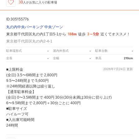
30
人が
お気に入りの駐車場
ID:305155776
丸の内中央パーキング 中央ゾーン
188m
3～5分
東京都千代田区丸の内1丁目5-1から
徒歩
近くてオススメ！
東京都千代田区丸の内2-4-1
-
-
-
駐車場形式
屋内外形式
駐車台数
-
-
210cm
全長
全幅
車高
■上限料金
2026年7月24日
更新
(全日) 3.5〜6時間まで 2,800円
9.5〜24時間まで 5,600円
※24時間経過以降は繰り返し
【通常駐車料金】
(全日) 0〜3.5時間まで 400円 30分(30分未満は30分に切り上げ)
6〜9.5時間まで 2,800円＋30分ごとに 400円
■駐車サイズ
ハイルーフ可
■入出庫可能時間
24時間