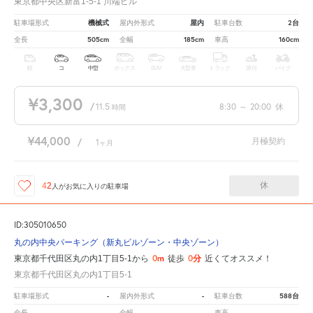
東京都中央区新富1-5-1 川端ビル
機械式
屋内
2台
駐車場形式
屋内外形式
駐車台数
505cm
185cm
160cm
全長
全幅
車高
軽
コ
中型
ボックス
SUV
大型車
トラック
原付
バイク
¥3,300
/
11.5
8:30
～
20:00
休
時間
¥44,000
月極契約
/
1
ヶ月
休
42
人が
お気に入りの駐車場
ID:305010650
丸の内中央パーキング（新丸ビルゾーン・中央ゾーン）
0m
0分
東京都千代田区丸の内1丁目5-1から
徒歩
近くてオススメ！
東京都千代田区丸の内1丁目5-1
-
-
588台
駐車場形式
屋内外形式
駐車台数
-
-
-
全長
全幅
車高