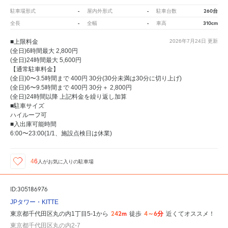
-
-
260台
駐車場形式
屋内外形式
駐車台数
-
-
310cm
全長
全幅
車高
■上限料金
2026年7月24日
更新
(全日)6時間最大 2,800円
(全日)24時間最大 5,600円
【通常駐車料金】
(全日)0〜3.5時間まで 400円 30分(30分未満は30分に切り上げ)
(全日)6〜9.5時間まで 400円 30分＋ 2,800円
(全日)24時間以降 上記料金を繰り返し加算
■駐車サイズ
ハイルーフ可
■入出庫可能時間
6:00〜23:00(1/1、施設点検日は休業)
46
人が
お気に入りの駐車場
ID:305186976
JPタワー・KITTE
242m
4～6分
東京都千代田区丸の内1丁目5-1から
徒歩
近くてオススメ！
東京都千代田区丸の内2-7