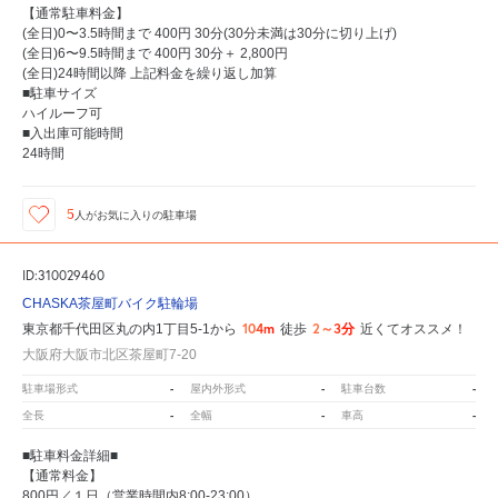
【通常駐車料金】
(全日)0〜3.5時間まで 400円 30分(30分未満は30分に切り上げ)
(全日)6〜9.5時間まで 400円 30分＋ 2,800円
(全日)24時間以降 上記料金を繰り返し加算
■駐車サイズ
ハイルーフ可
■入出庫可能時間
24時間
5
人が
お気に入りの駐車場
ID:310029460
CHASKA茶屋町バイク駐輪場
104m
2～3分
東京都千代田区丸の内1丁目5-1から
徒歩
近くてオススメ！
大阪府大阪市北区茶屋町7-20
-
-
-
駐車場形式
屋内外形式
駐車台数
-
-
-
全長
全幅
車高
■駐車料金詳細■
【通常料金】
800円／１日（営業時間内8:00-23:00）