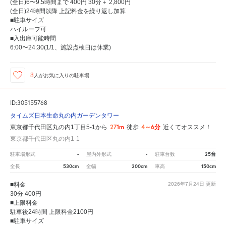
(全日)6〜9.5時間まで 400円 30分＋ 2,800円
(全日)24時間以降 上記料金を繰り返し加算
■駐車サイズ
ハイルーフ可
■入出庫可能時間
6:00〜24:30(1/1、施設点検日は休業)
8
人が
お気に入りの駐車場
ID:305155768
タイムズ日本生命丸の内ガーデンタワー
271m
4～6分
東京都千代田区丸の内1丁目5-1から
徒歩
近くてオススメ！
東京都千代田区丸の内1-1
-
-
25台
駐車場形式
屋内外形式
駐車台数
530cm
200cm
150cm
全長
全幅
車高
■料金
2026年7月24日
更新
30分 400円
■上限料金
駐車後24時間 上限料金2100円
■駐車サイズ