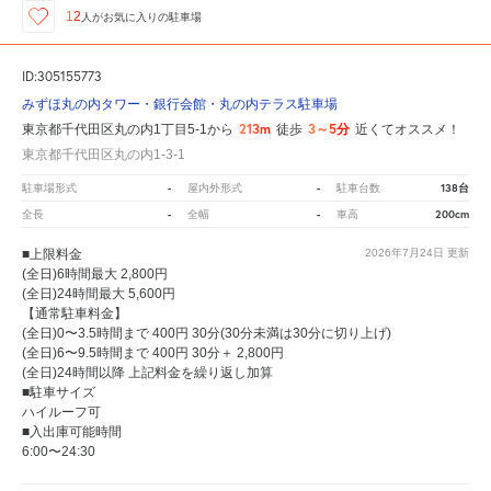
12
人が
お気に入りの駐車場
ID:305155773
みずほ丸の内タワー・銀行会館・丸の内テラス駐車場
213m
3～5分
東京都千代田区丸の内1丁目5-1から
徒歩
近くてオススメ！
東京都千代田区丸の内1-3-1
-
-
138台
駐車場形式
屋内外形式
駐車台数
-
-
200cm
全長
全幅
車高
■上限料金
2026年7月24日
更新
(全日)6時間最大 2,800円
(全日)24時間最大 5,600円
【通常駐車料金】
(全日)0〜3.5時間まで 400円 30分(30分未満は30分に切り上げ)
(全日)6〜9.5時間まで 400円 30分＋ 2,800円
(全日)24時間以降 上記料金を繰り返し加算
■駐車サイズ
ハイルーフ可
■入出庫可能時間
6:00〜24:30