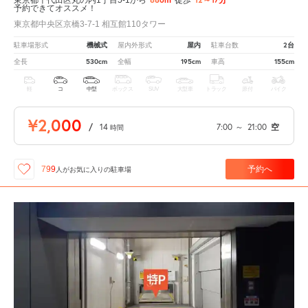
予約できてオススメ！
東京都中央区京橋3-7-1 相互館110タワー
機械式
屋内
2台
駐車場形式
屋内外形式
駐車台数
530cm
195cm
155cm
全長
全幅
車高
軽
コ
中型
ボックス
SUV
大型車
トラック
原付
バイク
¥2,000
/
14
7:00
～
21:00
空
時間
予約へ
799
人が
お気に入りの駐車場