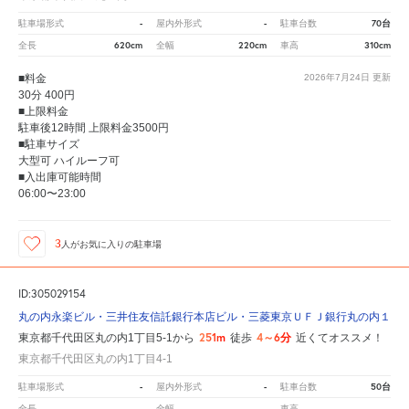
-
-
70台
駐車場形式
屋内外形式
駐車台数
620cm
220cm
310cm
全長
全幅
車高
■料金
2026年7月24日
更新
30分 400円
■上限料金
駐車後12時間 上限料金3500円
■駐車サイズ
大型可 ハイルーフ可
■入出庫可能時間
06:00〜23:00
3
人が
お気に入りの駐車場
ID:305029154
丸の内永楽ビル・三井住友信託銀行本店ビル・三菱東京ＵＦＪ銀行丸の内１丁
251m
4～6分
東京都千代田区丸の内1丁目5-1から
徒歩
近くてオススメ！
東京都千代田区丸の内1丁目4-1
-
-
50台
駐車場形式
屋内外形式
駐車台数
-
-
-
全長
全幅
車高