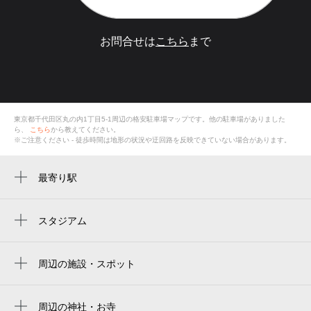
お問合せは
こちら
まで
東京都千代田区丸の内1丁目5-1
周辺の格安
駐車場
マップです。他の駐車場がありました
ら、
こちら
から教えてください。
※ご注意ください - 徒歩時間は地形の状況や迂回路を反映できていない場合があります。
最寄り駅
東京駅
二重橋前駅
スタジアム
東京巨蛋
大手町駅
tokyo dome
周辺の施設・スポット
有楽町駅
the hair bar tokyo 新丸ビル店
东京巨蛋
京橋駅
フェリージ 丸の内
周辺の神社・お寺
도쿄 돔