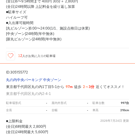
(全日)6〜9.5時間まで 400円 30分＋ 2,800円
(全日)24時間以降 上記料金を繰り返し加算
■駐車サイズ
ハイルーフ可
■入出庫可能時間
[丸ビルゾーン]6:00〜24:00(1/1、施設点検日は休業)
[中央ゾーン]24時間(年中無休)
[新丸ビルゾーン]24時間(年中無休)
12
人が
お気に入りの駐車場
ID:305155772
丸の内中央パーキング 中央ゾーン
97m
2～3分
東京都千代田区丸の内1丁目5-1から
徒歩
近くてオススメ！
東京都千代田区丸の内2-4-1
-
-
997台
駐車場形式
屋内外形式
駐車台数
-
-
210cm
全長
全幅
車高
■上限料金
2026年7月24日
更新
(全日)6時間最大 2,800円
(全日)24時間最大 5,600円