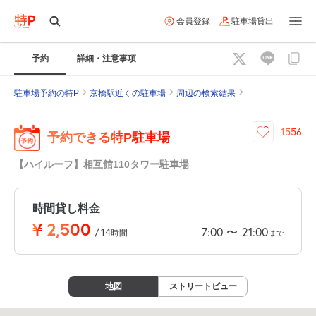
会員登録
駐車場貸出
予約
詳細・注意事項
駐車場予約の特P
京橋駅近くの駐車場
周辺の検索結果
1556
予約できる特P駐車場
【ハイルーフ】相互館110タワー駐車場
時間貸し料金
¥
2,500
7:00
21:00
〜
/
14
時間
まで
地図
ストリートビュー