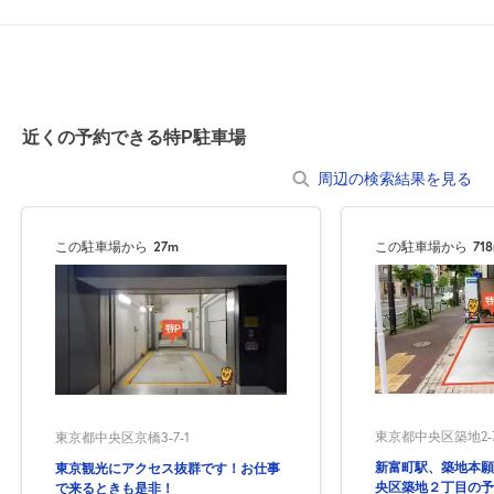
休
8月20日 (木)
近くの予約できる特P駐車場
休
8月21日 (金)
周辺の検索結果を見る
この駐車場から
27m
この駐車場から
71
7:00～21:00
8月22日 (土)
¥2,500
空き1
7:00～21:00
8月23日 (日)
¥2,500
空き2
東京都中央区築地2-
東京都中央区京橋3-7-1
新富町駅、築地本願
東京観光にアクセス抜群です！お仕事
央区築地２丁目の予
で来るときも是非！