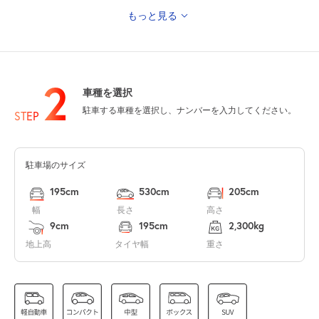
もっと見る
7:00～21:00
8月11日 (火)
¥2,500
山の日
空き1
2
車種を選択
駐車する車種を選択し、ナンバーを入力してください。
休
8月12日 (水)
STEP
駐車場のサイズ
休
8月13日 (木)
195cm
530cm
205cm
幅
長さ
高さ
9cm
195cm
2,300kg
地上高
タイヤ幅
重さ
休
8月14日 (金)
7:00～21:00