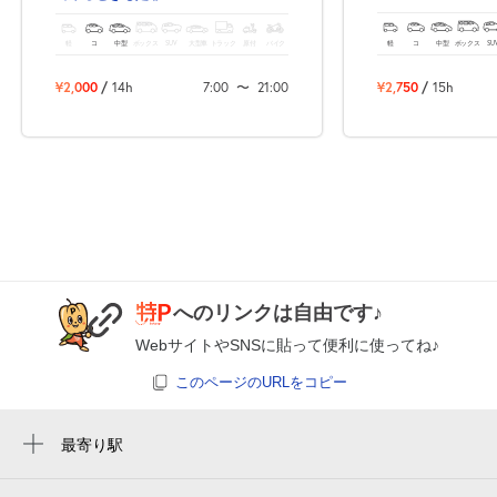
休
8月24日 (月)
軽
コ
中型
ボックス
SU
軽
コ
中型
ボックス
SUV
大型車
トラック
原付
バイク
¥2,750
/
15h
¥2,000
/
14h
7:00
〜
21:00
休
8月25日 (火)
休
8月26日 (水)
へのリンクは自由です♪
休
8月27日 (木)
WebサイトやSNSに貼って便利に使ってね♪
このページのURLをコピー
最寄り駅
休
8月28日 (金)
京橋駅