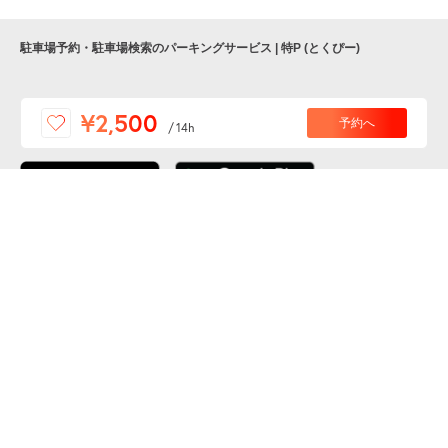
駐車場予約・駐車場検索のパーキングサービス | 特P (とくぴー)
便利な特Pアプリを
¥2,500
予約へ
/
14h
ダウンロードしよう！
ここから「インストール」して、便利な特Pアプリを
公式 X
GETしよう
公式 Facebook