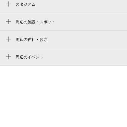
宝町駅
スタジアム
7:00～21:00
两国国技馆
銀座一丁目駅
8月29日 (土)
¥2,500
ryogoku kokugikan national sumo stadium
周辺の施設・スポット
空き2
有楽町駅
ビジョンセンター東京 京橋
ryogoku kokugikan national sumo arena
新富町駅
7:00～21:00
alice aqua garden 東京銀座
周辺の神社・お寺
東京両国国技館
8月30日 (日)
¥2,500
八丁堀駅
周辺に神社・お寺が見つかりませんでした。
アンジェリオンオプラザＴＯＫＹＯ
空き2
ryogoku kokugikan sumo arena
銀座駅
周辺のイベント
相互館１１０タワー
東京巨蛋
再訪 日本の映画ポスター芸術
東京駅
スペシャライズド銀座 | specialized store
休
8月31日 (月)
tokyo dome
フィルムでみよう！東映アニメーショ
日本橋駅
独立行政法人国立美術館・東京国立近代美
ン
东京巨蛋
東銀座駅
術館フィルムセンター
こども映画館 2026年の夏休み
도쿄 돔
築地駅
株式会社東京中央オークション
休
9月1日 (火)
没後70年 映画監督 溝口健二
東京ドーム
日比谷駅
近鉄京橋スクエア
銀座 富士フォトギャラリーねこ写真展
山形銀行 東京支店
2026
孔雀画廊
束芋画 国宝