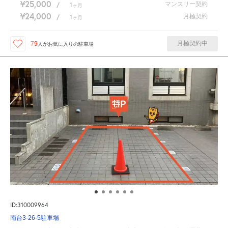
¥25,000
マンスリー契約
/
1
ヶ月
¥24,000
月極契約
/
1
ヶ月
月極契約中
79
人が
お気に入りの駐車場
ID:310009964
南台3-26-5駐車場