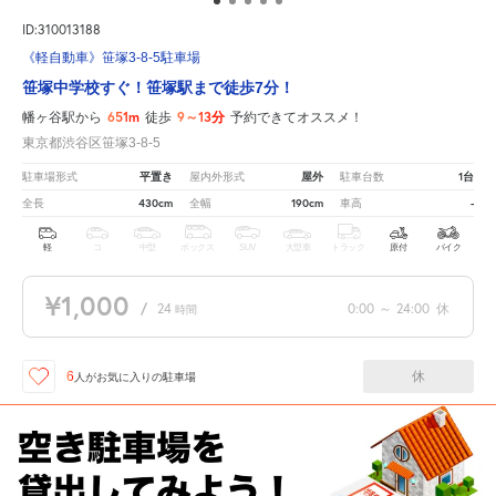
ID:310013188
《軽自動車》笹塚3-8-5駐車場
笹塚中学校すぐ！笹塚駅まで徒歩7分！
651m
9～13分
幡ヶ谷駅から
徒歩
予約できてオススメ！
東京都渋谷区笹塚3-8-5
平置き
屋外
1台
駐車場形式
屋内外形式
駐車台数
430cm
190cm
-
全長
全幅
車高
軽
コ
中型
ボックス
SUV
大型車
トラック
原付
バイク
¥1,000
/
24
0:00
～
24:00
休
時間
休
6
人が
お気に入りの駐車場