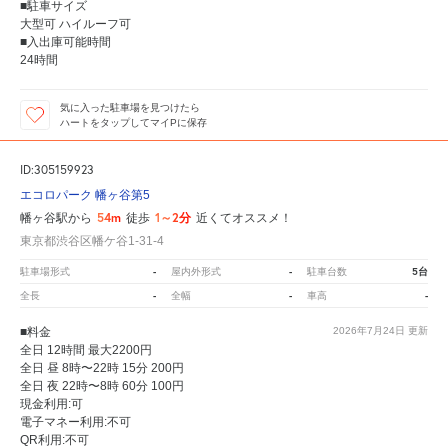
■駐車サイズ
大型可 ハイルーフ可
■入出庫可能時間
24時間
気に入った駐車場を見つけたら
ハートをタップしてマイPに保存
ID:305159923
エコロパーク 幡ヶ谷第5
54m
1～2分
幡ヶ谷駅から
徒歩
近くてオススメ！
東京都渋谷区幡ケ谷1-31-4
-
-
5台
駐車場形式
屋内外形式
駐車台数
-
-
-
全長
全幅
車高
■料金
2026年7月24日
更新
全日 12時間 最大2200円
全日 昼 8時〜22時 15分 200円
全日 夜 22時〜8時 60分 100円
現金利用:可
電子マネー利用:不可
QR利用:不可