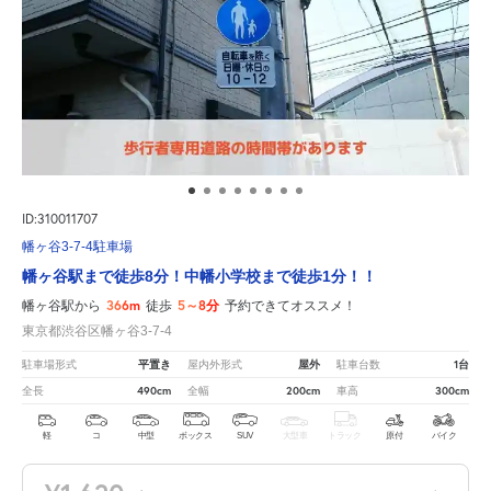
ID:310011707
幡ヶ谷3-7-4駐車場
幡ヶ谷駅まで徒歩8分！中幡小学校まで徒歩1分！！
366m
5～8分
幡ヶ谷駅から
徒歩
予約できてオススメ！
東京都渋谷区幡ヶ谷3-7-4
平置き
屋外
1台
駐車場形式
屋内外形式
駐車台数
490cm
200cm
300cm
全長
全幅
車高
軽
コ
中型
ボックス
SUV
大型車
トラック
原付
バイク