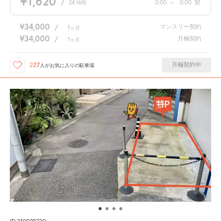
¥1,620
/
24
0:00
～
0:00
契
時間
¥34,000
マンスリー契約
/
1
ヶ月
¥34,000
月極契約
/
1
ヶ月
月極契約中
227
人が
お気に入りの駐車場