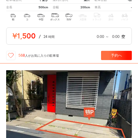
500cm
200cm
-
全長
全幅
車高
軽
コ
中型
ボックス
SUV
大型車
トラック
原付
バイク
¥1,500
/
24
0:00
～
0:00
空
時間
予約へ
568
人が
お気に入りの駐車場