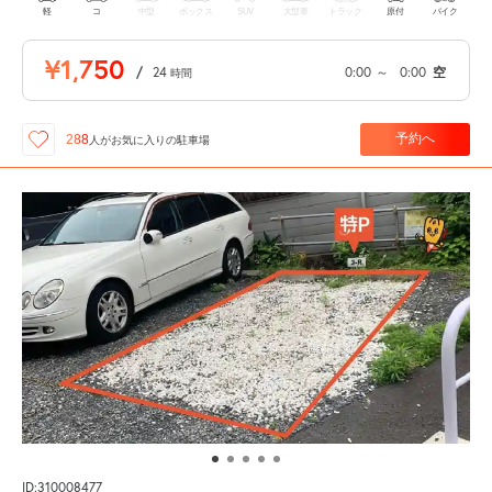
軽
コ
中型
ボックス
SUV
大型車
トラック
原付
バイク
¥1,750
/
24
0:00
～
0:00
空
時間
予約へ
288
人が
お気に入りの駐車場
ID:310008477