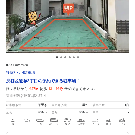
ID:310052970
笹塚2-37-4駐車場
渋谷区笹塚2丁目の予約できる駐車場！
987m
13～19分
幡ヶ谷駅から
徒歩
予約できてオススメ！
東京都渋谷区笹塚2-37-4
平置き
屋外
1台
駐車場形式
屋内外形式
駐車台数
700cm
300cm
-
全長
全幅
車高
軽
コ
中型
ボックス
SUV
大型車
トラック
原付
バイク