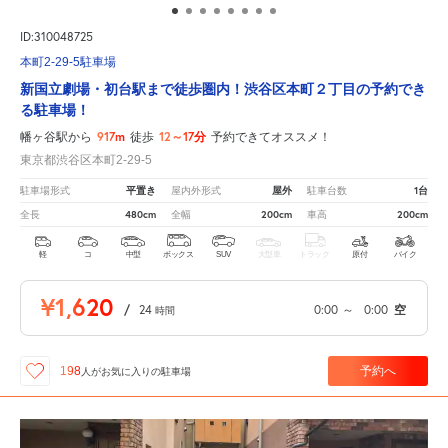
ID:310048725
本町2-29-5駐車場
新国立劇場・初台駅まで徒歩圏内！渋谷区本町２丁目の予約でき
る駐車場！
917m
12～17分
幡ヶ谷駅から
徒歩
予約できてオススメ！
東京都渋谷区本町2-29-5
平置き
屋外
1台
駐車場形式
屋内外形式
駐車台数
480cm
200cm
200cm
全長
全幅
車高
軽
コ
中型
ボックス
SUV
大型車
トラック
原付
バイク
¥1,620
/
24
0:00
～
0:00
空
時間
予約へ
198
人が
お気に入りの駐車場