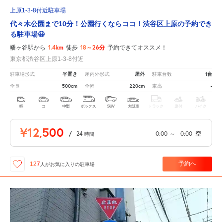
上原1-3-8付近駐車場
代々木公園まで10分！公園行くならココ！渋谷区上原の予約でき
る駐車場😃
1.4km
18～26分
幡ヶ谷駅から
徒歩
予約できてオススメ！
東京都渋谷区上原1-3-8付近
平置き
屋外
1台
駐車場形式
屋内外形式
駐車台数
500cm
220cm
-
全長
全幅
車高
軽
コ
中型
ボックス
SUV
大型車
トラック
原付
バイク
¥12,500
/
24
0:00
～
0:00
空
時間
予約へ
127
人が
お気に入りの駐車場