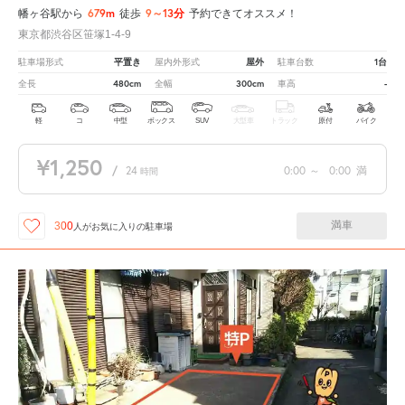
679m
9～13分
幡ヶ谷駅から
徒歩
予約できてオススメ！
東京都渋谷区笹塚1-4-9
平置き
屋外
1台
駐車場形式
屋内外形式
駐車台数
480cm
300cm
-
全長
全幅
車高
軽
コ
中型
ボックス
SUV
大型車
トラック
原付
バイク
¥1,250
/
24
0:00
～
0:00
満
時間
満車
300
人が
お気に入りの駐車場