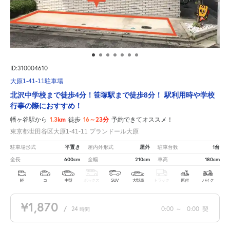
ID:310004610
大原1-41-11駐車場
北沢中学校まで徒歩4分！笹塚駅まで徒歩8分！ 駅利用時や学校
行事の際におすすめ！
1.3km
16～23分
幡ヶ谷駅から
徒歩
予約できてオススメ！
東京都世田谷区大原1-41-11 プランドール大原
平置き
屋外
1台
駐車場形式
屋内外形式
駐車台数
600cm
210cm
180cm
全長
全幅
車高
軽
コ
中型
ボックス
SUV
大型車
トラック
原付
バイク
¥1,870
/
24
0:00
～
0:00
契
時間