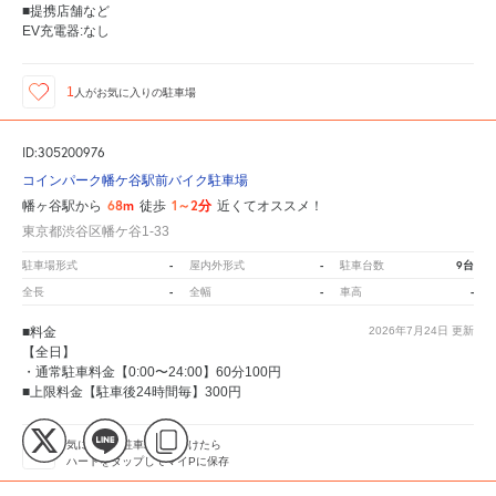
■提携店舗など
EV充電器:なし
1
人が
お気に入りの駐車場
ID:305200976
コインパーク幡ケ谷駅前バイク駐車場
68m
1～2分
幡ヶ谷駅から
徒歩
近くてオススメ！
東京都渋谷区幡ケ谷1-33
-
-
9台
駐車場形式
屋内外形式
駐車台数
-
-
-
全長
全幅
車高
■料金
2026年7月24日
更新
【全日】
・通常駐車料金【0:00〜24:00】60分100円
■上限料金【駐車後24時間毎】300円
気に入った駐車場を見つけたら
ハートをタップしてマイPに保存