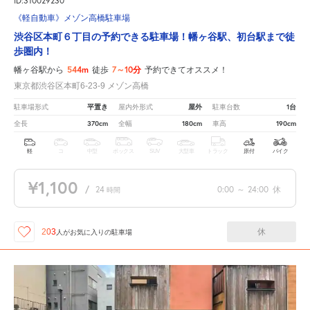
ID:310029230
《軽自動車》メゾン高橋駐車場
渋谷区本町６丁目の予約できる駐車場！幡ヶ谷駅、初台駅まで徒
歩圏内！
544m
7～10分
幡ヶ谷駅から
徒歩
予約できてオススメ！
東京都渋谷区本町6-23-9 メゾン高橋
平置き
屋外
1台
駐車場形式
屋内外形式
駐車台数
370cm
180cm
190cm
全長
全幅
車高
軽
コ
中型
ボックス
SUV
大型車
トラック
原付
バイク
¥1,100
/
24
0:00
～
24:00
休
時間
休
203
人が
お気に入りの駐車場