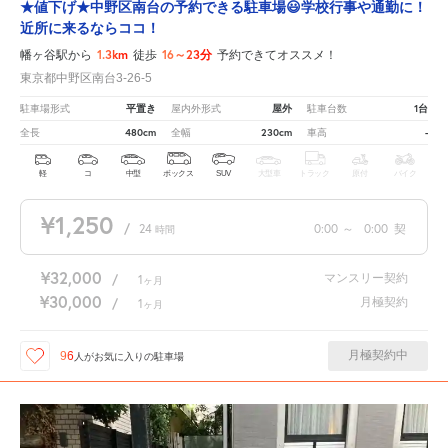
★値下げ★中野区南台の予約できる駐車場😃学校行事や通勤に！
近所に来るならココ！
1.3km
16～23分
幡ヶ谷駅から
徒歩
予約できてオススメ！
東京都中野区南台3-26-5
平置き
屋外
1台
駐車場形式
屋内外形式
駐車台数
480cm
230cm
-
全長
全幅
車高
軽
コ
中型
ボックス
SUV
大型車
トラック
原付
バイク
¥1,250
/
24
0:00
～
0:00
契
時間
¥32,000
マンスリー契約
/
1
ヶ月
¥30,000
月極契約
/
1
ヶ月
月極契約中
96
人が
お気に入りの駐車場