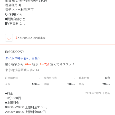
全日 夜 24時〜8時 60分 110円
現金利用:可
電子マネー利用:不可
QR利用:不可
■提携店舗など
EV充電器:なし
1
人が
お気に入りの駐車場
ID:305200974
タイムズ幡ヶ谷2丁目第6
44m
1～2分
幡ヶ谷駅から
徒歩
近くてオススメ！
東京都渋谷区幡ヶ谷2-14
-
-
13台
駐車場形式
屋内外形式
駐車台数
500cm
190cm
210cm
全長
全幅
車高
■料金
2026年7月24日
更新
10分 330円
■上限料金
08:00〜20:00 上限料金3100円
20:00〜08:00 上限料金600円