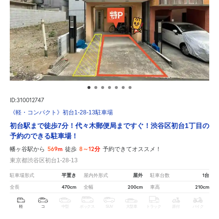
ID:310012747
《軽・コンパクト》初台1-28-13駐車場
初台駅まで徒歩7分！代々木郵便局まですぐ！渋谷区初台1丁目の
予約のできる駐車場！
569m
8～12分
幡ヶ谷駅から
徒歩
予約できてオススメ！
東京都渋谷区初台1-28-13
平置き
屋外
1台
駐車場形式
屋内外形式
駐車台数
470cm
200cm
210cm
全長
全幅
車高
軽
コ
中型
ボックス
SUV
大型車
トラック
原付
バイク