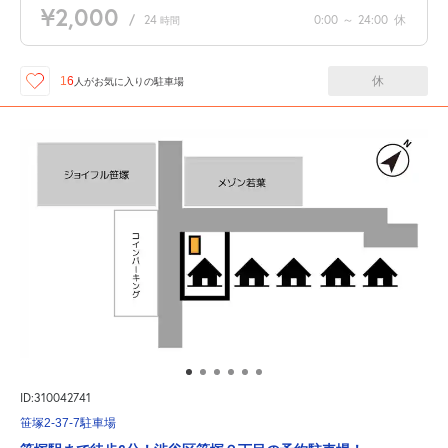
¥2,000
/
24
0:00
～
24:00
休
時間
休
16
人が
お気に入りの駐車場
ID:310042741
笹塚2-37-7駐車場