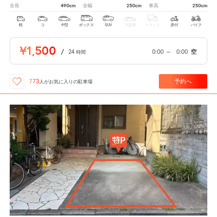
490cm
250cm
250cm
全長
全幅
車高
軽
コ
中型
ボックス
SUV
大型車
トラック
原付
バイク
¥1,500
/
24
0:00
～
0:00
空
時間
予約へ
773
人が
お気に入りの駐車場