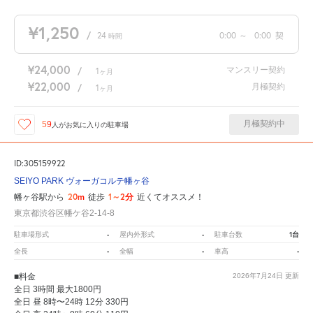
¥1,250
/
24
0:00
～
0:00
契
時間
¥24,000
マンスリー契約
/
1
ヶ月
¥22,000
月極契約
/
1
ヶ月
月極契約中
59
人が
お気に入りの駐車場
ID:305159922
SEIYO PARK ヴォーガコルテ幡ヶ谷
20m
1～2分
幡ヶ谷駅から
徒歩
近くてオススメ！
東京都渋谷区幡ケ谷2-14-8
-
-
1台
駐車場形式
屋内外形式
駐車台数
-
-
-
全長
全幅
車高
■料金
2026年7月24日
更新
全日 3時間 最大1800円
全日 昼 8時〜24時 12分 330円