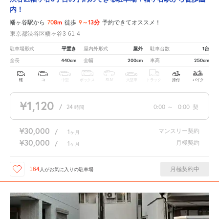
内！
708m
9～13分
幡ヶ谷駅から
徒歩
予約できてオススメ！
東京都渋谷区幡ヶ谷3-61-4
平置き
屋外
1台
駐車場形式
屋内外形式
駐車台数
440cm
200cm
250cm
全長
全幅
車高
軽
コ
中型
ボックス
SUV
大型車
トラック
原付
バイク
¥1,120
/
24
0:00
～
0:00
契
時間
¥30,000
マンスリー契約
/
1
ヶ月
¥30,000
月極契約
/
1
ヶ月
月極契約中
164
人が
お気に入りの駐車場