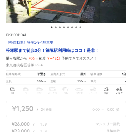
ID:310011041
《軽自動車》笹塚1-9-4駐車場
笹塚駅まで徒歩3分！笹塚駅利用時はココ！是非！
706m
9～13分
幡ヶ谷駅から
徒歩
予約できてオススメ！
東京都渋谷区笹塚1-9-4
平置き
屋外
1台
駐車場形式
屋内外形式
駐車台数
380cm
150cm
-
全長
全幅
車高
軽
コ
中型
ボックス
SUV
大型車
トラック
原付
バイク
¥1,250
/
24
0:00
～
0:00
契
時間
¥26,000
マンスリー契約
/
1
ヶ月
¥23,000
月極契約
/
1
ヶ月