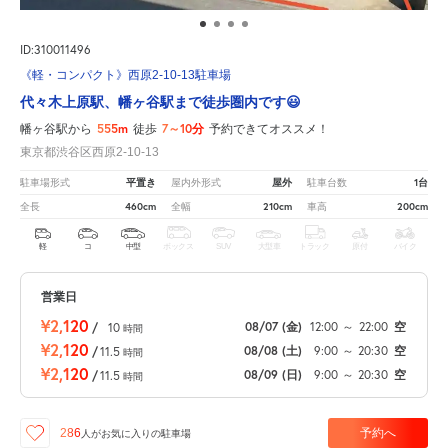
ID:310011496
《軽・コンパクト》西原2-10-13駐車場
代々木上原駅、幡ヶ谷駅まで徒歩圏内です😃
555m
7～10分
幡ヶ谷駅から
徒歩
予約できてオススメ！
東京都渋谷区西原2-10-13
平置き
屋外
1台
駐車場形式
屋内外形式
駐車台数
460cm
210cm
200cm
全長
全幅
車高
軽
コ
中型
ボックス
SUV
大型車
トラック
原付
バイク
営業日
¥2,120
08/07
(金)
12:00
～
22:00
空
/
10
時間
¥2,120
08/08
(土)
9:00
～
20:30
空
/
11.5
時間
¥2,120
08/09
(日)
9:00
～
20:30
空
/
11.5
時間
予約へ
286
人が
お気に入りの駐車場