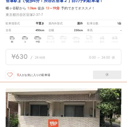
笹塚駅まで徒歩6分！渋谷区笹塚２丁目の予約駐車場！
1.0km
13～19分
幡ヶ谷駅から
徒歩
予約できてオススメ！
東京都渋谷区笹塚2-37-7
平置き
屋外
1台
駐車場形式
屋内外形式
駐車台数
450cm
230cm
-
全長
全幅
車高
軽
コ
中型
ボックス
SUV
大型車
トラック
原付
バイク
¥630
/
24
0:00
～
24:00
休
時間
休
6
人が
お気に入りの駐車場