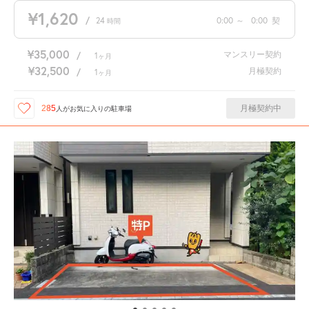
¥1,620
/
24
0:00
～
0:00
契
時間
¥35,000
マンスリー契約
/
1
ヶ月
¥32,500
月極契約
/
1
ヶ月
月極契約中
285
人が
お気に入りの駐車場