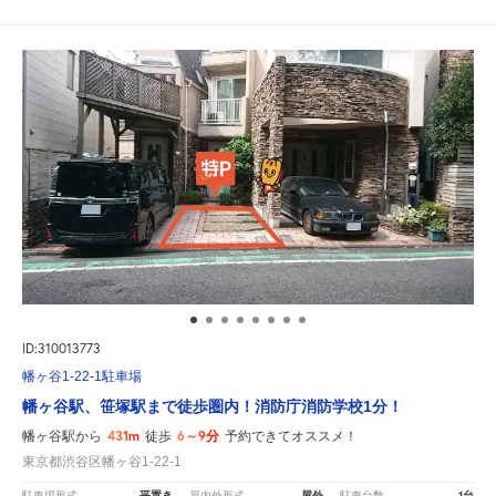
ID:310013773
幡ヶ谷1-22-1駐車場
幡ヶ谷駅、笹塚駅まで徒歩圏内！消防庁消防学校1分！
431m
6～9分
幡ヶ谷駅から
徒歩
予約できてオススメ！
東京都渋谷区幡ヶ谷1-22-1
平置き
屋外
1台
駐車場形式
屋内外形式
駐車台数