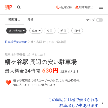
会員登録
駐車場貸出
時間貸し
月極
マップ
近い特P順
車種
今日
明日
日付
駐車場予約の特P
幡ヶ谷駅 近くの安い駐車場
駐車場が50件見つかりました！
幡ヶ谷駅
駐車場
周辺の安い
630円
24
時間
最大料金
で駐車できます
4016
幡ヶ谷駅周辺に特Pユーザーのお気に入りは
件。
気に入ったらマイPに保存しよう！
この周辺に月極で借りられる
駐車場も
7件
あります