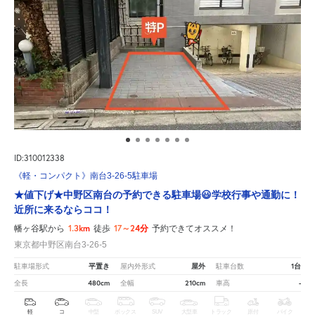
ID:310012338
《軽・コンパクト》南台3-26-5駐車場
★値下げ★中野区南台の予約できる駐車場😃学校行事や通勤に！
近所に来るならココ！
1.3km
17～24分
幡ヶ谷駅から
徒歩
予約できてオススメ！
東京都中野区南台3-26-5
平置き
屋外
1台
駐車場形式
屋内外形式
駐車台数
480cm
210cm
-
全長
全幅
車高
軽
コ
中型
ボックス
SUV
大型車
トラック
原付
バイク