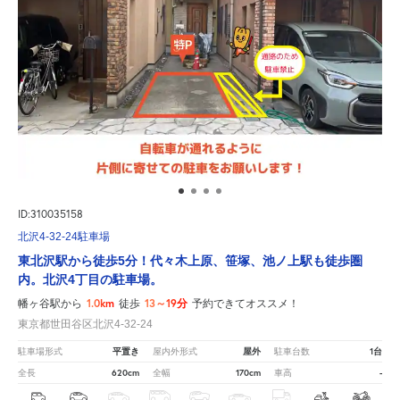
ID:310035158
北沢4-32-24駐車場
東北沢駅から徒歩5分！代々木上原、笹塚、池ノ上駅も徒歩圏
内。北沢4丁目の駐車場。
1.0km
13～19分
幡ヶ谷駅から
徒歩
予約できてオススメ！
東京都世田谷区北沢4-32-24
平置き
屋外
1台
駐車場形式
屋内外形式
駐車台数
620cm
170cm
-
全長
全幅
車高