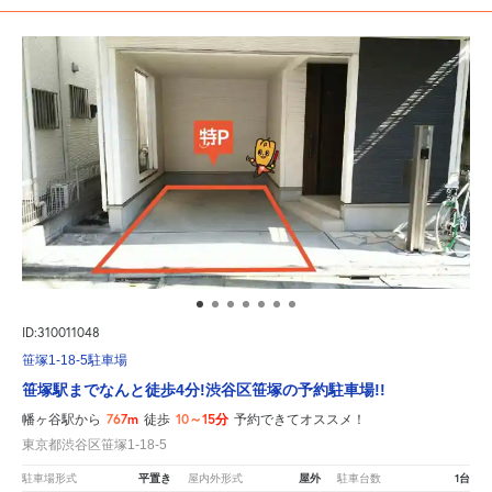
ID:310011048
笹塚1-18-5駐車場
笹塚駅までなんと徒歩4分!渋谷区笹塚の予約駐車場!!
767m
10～15分
幡ヶ谷駅から
徒歩
予約できてオススメ！
東京都渋谷区笹塚1-18-5
平置き
屋外
1台
駐車場形式
屋内外形式
駐車台数