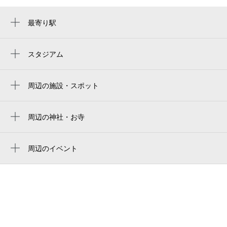
休
8月30日 (日)
最寄り駅
幡ヶ谷駅
初台駅
スタジアム
国立代々木競技場 第二体育館
休
8月31日 (月)
西新宿五丁目駅
国立代々木競技場
周辺の施設・スポット
参宮橋駅
メゾン高橋
国立競技場 中央門
中野新橋駅
foftoo sound lab.
周辺の神社・お寺
休
国立競技場 外苑門
9月1日 (火)
代々木上原駅
周辺に神社・お寺が見つかりませんでした。
専門学校 東洋公衆衛生学院
japan national stadium
笹塚駅
周辺のイベント
東洋公衆衛生学院
estádio nacional do japão
新国立劇場の演劇「20の物語」
中野富士見町駅
ツーウェイブ
休
9月2日 (水)
新国立竞技场
新国立劇場バレエ団 こどものためのバレ
代々木八幡駅
本町6丁目遊び場
エ劇場 2026 「人魚姫」～ある少女の物
estadio nacional de japón
都庁前駅
語～
EXAM初台
国立スタジアム
代々木公園駅
バレエ・アステラス 2026 ～海外で活躍
休
9月3日 (木)
フレンズ本町