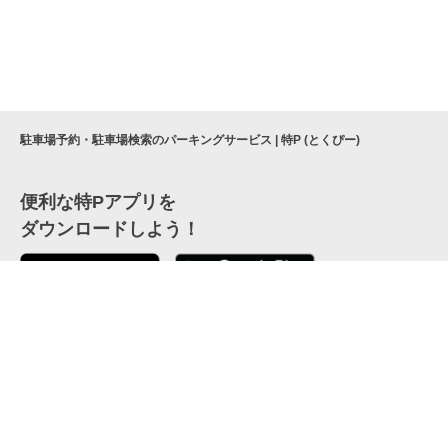
駐車場予約・駐車場検索のパーキングサービス | 特P (とくぴー)
便利な特Pアプリを
ダウンロードしよう！
ここから「インストール」して、便利な特Pアプリを
公式 X
GETしよう