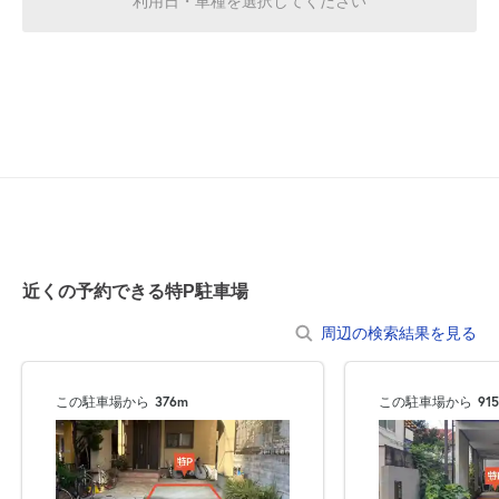
利用日・車種を選択してください
休
8月21日 (金)
休
8月22日 (土)
休
8月23日 (日)
近くの予約できる特P駐車場
周辺の検索結果を見る
休
8月24日 (月)
この駐車場から
376m
この駐車場から
91
休
8月25日 (火)