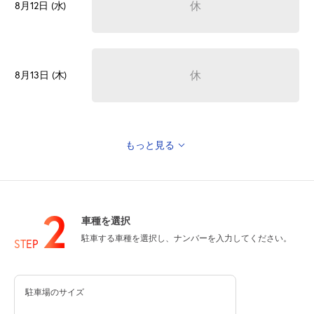
休
8月12日 (水)
休
8月13日 (木)
もっと見る
休
8月14日 (金)
2
車種を選択
駐車する車種を選択し、ナンバーを入力してください。
休
8月15日 (土)
STEP
駐車場のサイズ
休
8月16日 (日)