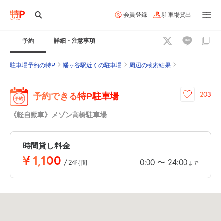
会員登録
駐車場貸出
予約
詳細・注意事項
駐車場予約の特P
幡ヶ谷駅近くの駐車場
周辺の検索結果
203
予約できる特P駐車場
《軽自動車》メゾン高橋駐車場
時間貸し料金
¥
1,100
0:00
24:00
〜
/
24
時間
まで