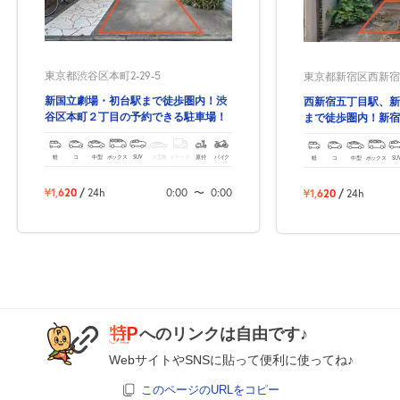
東京都渋谷区本町2-29-5
東京都新宿区西新宿4-
休
8月26日 (水)
新国立劇場・初台駅まで徒歩圏内！渋
西新宿五丁目駅、新
谷区本町２丁目の予約できる駐車場！
まで徒歩圏内！新宿
予約のできる駐車場
軽
コ
中型
ボックス
SUV
大型車
トラック
原付
バイク
軽
コ
中型
ボックス
SU
休
8月27日 (木)
¥1,620
/
24h
0:00
〜
0:00
¥1,620
/
24h
休
8月28日 (金)
へのリンクは自由です♪
休
8月29日 (土)
WebサイトやSNSに貼って便利に使ってね♪
このページのURLをコピー