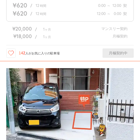
¥620
/
12
0:00
～
12:00
契
時間
¥620
/
12
12:00
～
0:00
契
時間
¥20,000
マンスリー契約
/
1
ヶ月
¥18,000
月極契約
/
1
ヶ月
月極契約中
142
人が
お気に入りの駐車場