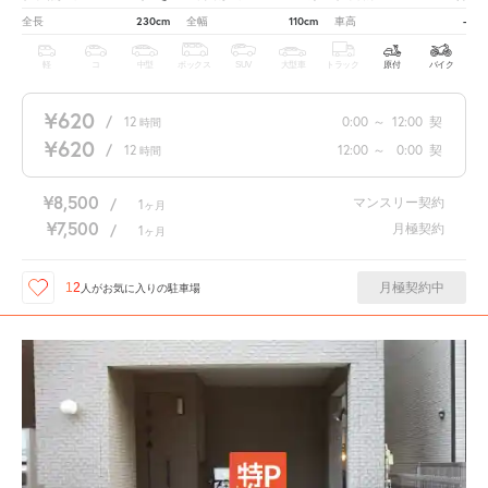
230cm
110cm
-
全長
全幅
車高
軽
コ
中型
ボックス
SUV
大型車
トラック
原付
バイク
¥620
/
12
0:00
～
12:00
契
時間
¥620
/
12
12:00
～
0:00
契
時間
¥8,500
マンスリー契約
/
1
ヶ月
¥7,500
月極契約
/
1
ヶ月
月極契約中
12
人が
お気に入りの駐車場