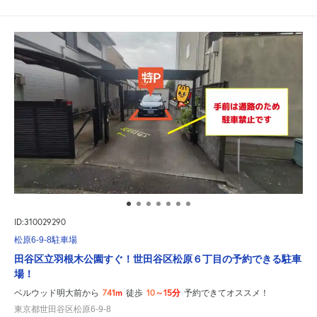
ID:310029290
松原6-9-8駐車場
田谷区立羽根木公園すぐ！世田谷区松原６丁目の予約できる駐車
場！
741m
10～15分
ベルウッド明大前から
徒歩
予約できてオススメ！
東京都世田谷区松原6-9-8