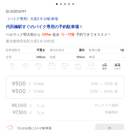
ID:310014791
《バイク専用》大原2-6-10駐車場
代田橋駅すぐのバイク専用の予約駐車場！
889m
12～17分
ベルウッド明大前から
徒歩
予約できてオススメ！
東京都世田谷区大原2-6-10付近
平置き
屋外
1台
駐車場形式
屋内外形式
駐車台数
200cm
120cm
-
全長
全幅
車高
軽
コ
中型
ボックス
SUV
大型車
トラック
原付
バイク
¥500
/
12
0:00
～
12:00
休
時間
¥500
/
12
12:00
～
24:00
休
時間
¥8,000
マンスリー契約
/
1
ヶ月
¥7,500
月極契約
/
1
ヶ月
休
6
人が
お気に入りの駐車場