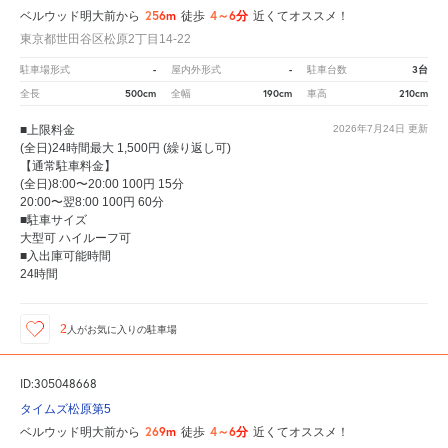
256m
4～6分
ベルウッド明大前から
徒歩
近くてオススメ！
東京都世田谷区松原2丁目14-22
-
-
3台
駐車場形式
屋内外形式
駐車台数
500cm
190cm
210cm
全長
全幅
車高
■上限料金
2026年7月24日
更新
(全日)24時間最大 1,500円 (繰り返し可)
【通常駐車料金】
(全日)8:00〜20:00 100円 15分
20:00〜翌8:00 100円 60分
■駐車サイズ
大型可 ハイルーフ可
■入出庫可能時間
24時間
2
人が
お気に入りの駐車場
ID:305048668
タイムズ松原第5
269m
4～6分
ベルウッド明大前から
徒歩
近くてオススメ！