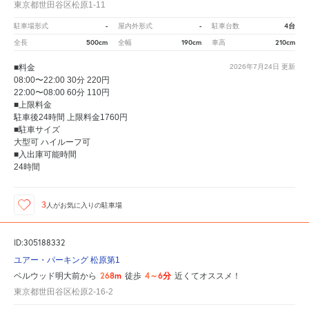
東京都世田谷区松原1-11
-
-
4台
駐車場形式
屋内外形式
駐車台数
500cm
190cm
210cm
全長
全幅
車高
■料金
2026年7月24日
更新
08:00〜22:00 30分 220円
22:00〜08:00 60分 110円
■上限料金
駐車後24時間 上限料金1760円
■駐車サイズ
大型可 ハイルーフ可
■入出庫可能時間
24時間
3
人が
お気に入りの駐車場
ID:305188332
ユアー・パーキング 松原第1
268m
4～6分
ベルウッド明大前から
徒歩
近くてオススメ！
東京都世田谷区松原2-16-2