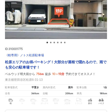
ID:310001775
《軽専用》ノトス松原駐車場
松原エリアのお得パーキング！大部分が屋根で隠れるので、雨で
も安心の駐車場です！
756m
10～15分
ベルウッド明大前から
徒歩
予約できてオススメ！
東京都世田谷区松原6-31-13
平置き
屋外
1台
駐車場形式
屋内外形式
駐車台数
360cm
200cm
180cm
全長
全幅
車高
軽
コ
中型
ボックス
SUV
大型車
トラック
原付
バイク