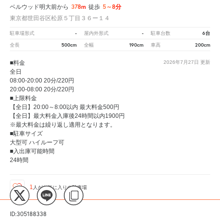
378m
5～8分
ベルウッド明大前から
徒歩
東京都世田谷区松原５丁目３６ー１４
-
-
6台
駐車場形式
屋内外形式
駐車台数
500cm
190cm
200cm
全長
全幅
車高
■料金
2026年7月27日
更新
全日
08:00-20:00 20分/220円
20:00-08:00 20分/220円
■上限料金
【全日】20:00～8:00以内 最大料金500円
【全日】最大料金入庫後24時間以内1900円
※最大料金は繰り返し適用となります。
■駐車サイズ
大型可 ハイルーフ可
■入出庫可能時間
24時間
1
人が
お気に入りの駐車場
ID:305188338