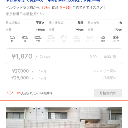
359m
5～8分
ベルウッド明大前から
徒歩
予約できてオススメ！
東京都世田谷区松原5-53-1
平置き
屋外
1台
駐車場形式
屋内外形式
駐車台数
480cm
190cm
170cm
全長
全幅
車高
軽
コ
中型
ボックス
SUV
大型車
トラック
原付
バイク
¥1,870
/
24
0:00
～
0:00
契
時間
¥27,000
マンスリー契約
/
1
ヶ月
¥25,000
月極契約
/
1
ヶ月
月極契約中
85
人が
お気に入りの駐車場