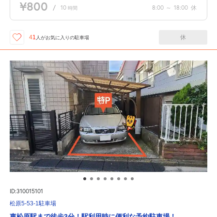
¥800
/
10
8:00
～
18:00
休
時間
休
41
人が
お気に入りの駐車場
ID:310015101
松原5-53-1駐車場
東松原駅まで徒歩3分！駅利用時に便利な予約駐車場！