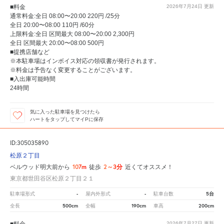
■料金
2026年7月24日
更新
通常料金:全日 08:00〜20:00 220円 /25分
全日 20:00〜08:00 110円 /60分
上限料金:全日 区間最大 08:00〜20:00 2,300円
全日 区間最大 20:00〜08:00 500円
■提携店舗など
※本駐車場はインボイス対応の領収書が発行されます。
※料金は予告なく変更することがございます。
■入出庫可能時間
24時間
気に入った駐車場を見つけたら
ハートをタップしてマイPに保存
ID:305035890
松原２丁目
107m
2～3分
ベルウッド明大前から
徒歩
近くてオススメ！
東京都世田谷区松原２丁目２１
-
-
5台
駐車場形式
屋内外形式
駐車台数
500cm
190cm
200cm
全長
全幅
車高
2026年7月27日
更新