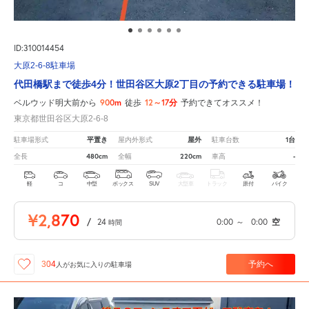
ID:310014454
大原2-6-8駐車場
代田橋駅まで徒歩4分！世田谷区大原2丁目の予約できる駐車場！
900m
12～17分
ベルウッド明大前から
徒歩
予約できてオススメ！
東京都世田谷区大原2-6-8
平置き
屋外
1台
駐車場形式
屋内外形式
駐車台数
480cm
220cm
-
全長
全幅
車高
軽
コ
中型
ボックス
SUV
大型車
トラック
原付
バイク
¥2,870
/
24
0:00
～
0:00
空
時間
予約へ
304
人が
お気に入りの駐車場