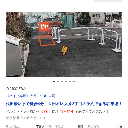
ID:310017762
《バイク専用》大原2-6-8駐車場
代田橋駅まで徒歩4分！世田谷区大原2丁目の予約できる駐車場！
899m
12～17分
ベルウッド明大前から
徒歩
予約できてオススメ！
東京都世田谷区大原2-6-8
平置き
屋外
1台
駐車場形式
屋内外形式
駐車台数