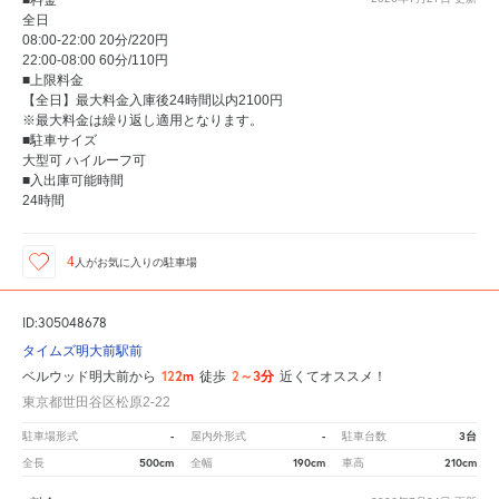
■料金
全日
08:00-22:00 20分/220円
22:00-08:00 60分/110円
■上限料金
【全日】最大料金入庫後24時間以内2100円
※最大料金は繰り返し適用となります。
■駐車サイズ
大型可 ハイルーフ可
■入出庫可能時間
24時間
4
人が
お気に入りの駐車場
ID:305048678
タイムズ明大前駅前
122m
2～3分
ベルウッド明大前から
徒歩
近くてオススメ！
東京都世田谷区松原2-22
-
-
3台
駐車場形式
屋内外形式
駐車台数
500cm
190cm
210cm
全長
全幅
車高