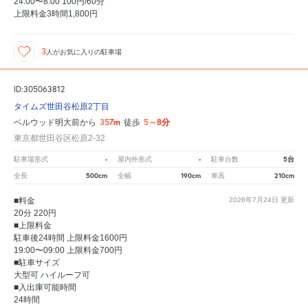
24:00〜8:00 100円/60分
上限料金3時間1,800円
3
人が
お気に入りの駐車場
ID:305063812
タイムズ世田谷松原2丁目
357m
5～8分
ベルウッド明大前から
徒歩
東京都世田谷区松原2-32
-
-
5台
駐車場形式
屋内外形式
駐車台数
500cm
190cm
210cm
全長
全幅
車高
■料金
2026年7月24日
更新
20分 220円
■上限料金
駐車後24時間 上限料金1600円
19:00〜09:00 上限料金700円
■駐車サイズ
大型可 ハイルーフ可
■入出庫可能時間
24時間