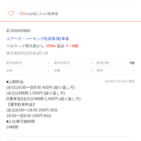
10
人が
お気に入りの駐車場
ID:305009880
ユアーズ・パーキング松原第2駐車場
359m
5～8分
ベルウッド明大前から
徒歩
東京都世田谷区松原5-38
-
-
5台
駐車場形式
屋内外形式
駐車台数
-
-
-
全長
全幅
車高
■上限料金
2026年7月24日
更新
(全日)18:00〜翌8:00 400円 (繰り返し可)
(全日)24時間 1,500円 (繰り返し可)
[5番車室](全日)24時間 1,400円 (繰り返し可)
【通常駐車料金】
(全日)8:00〜18:00 200円 30分
18:00〜翌8:00 100円 60分
■入出庫可能時間
24時間