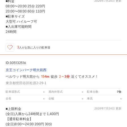
■料金
2026年7月24日
更新
08:00〜20:00 25分 220円
20:00〜08:00 60分 110円
■駐車サイズ
大型可 ハイルーフ可
■入出庫可能時間
24時間
3
人が
お気に入りの駐車場
ID:305132516
京王コインパーク明大前西
154m
2～3分
ベルウッド明大前から
徒歩
近くてオススメ！
東京都世田谷区松原2-29-1
-
-
7台
駐車場形式
屋内外形式
駐車台数
-
-
-
全長
全幅
車高
■上限料金
2026年7月24日
更新
(全日)入庫から24時間まで 1,400円
【通常駐車料金】
(全日)8:00〜24:00 200円 30分