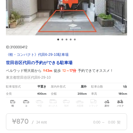
ID:310000412
《軽・コンパクト》代田6-29-10駐車場
世田谷区代田の予約ができる駐車場
943m
12～17分
ベルウッド明大前から
徒歩
予約できてオススメ！
東京都世田谷区代田6-29-10
平置き
屋外
1台
駐車場形式
屋内外形式
駐車台数
400cm
200cm
180cm
全長
全幅
車高
軽
コ
中型
ボックス
SUV
大型車
トラック
原付
バイク
¥870
/
24
0:00
～
0:00
契
時間