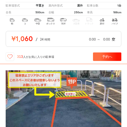
平置き
屋外
1台
駐車場形式
屋内外形式
駐車台数
500cm
250cm
188cm
全長
全幅
車高
軽
コ
中型
ボックス
SUV
大型車
トラック
原付
バイク
¥1,060
/
24
0:00
～
0:00
空
時間
予約へ
313
人が
お気に入りの駐車場