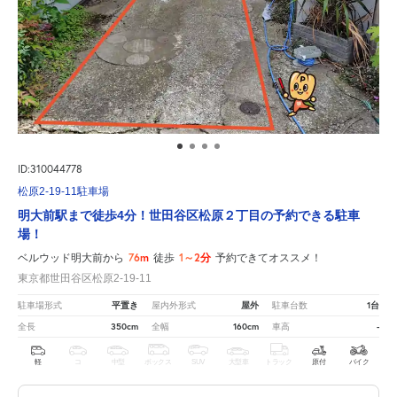
ID:310044778
松原2-19-11駐車場
明大前駅まで徒歩4分！世田谷区松原２丁目の予約できる駐車
場！
76m
1～2分
ベルウッド明大前から
徒歩
予約できてオススメ！
東京都世田谷区松原2-19-11
平置き
屋外
1台
駐車場形式
屋内外形式
駐車台数
350cm
160cm
-
全長
全幅
車高
軽
コ
中型
ボックス
SUV
大型車
トラック
原付
バイク