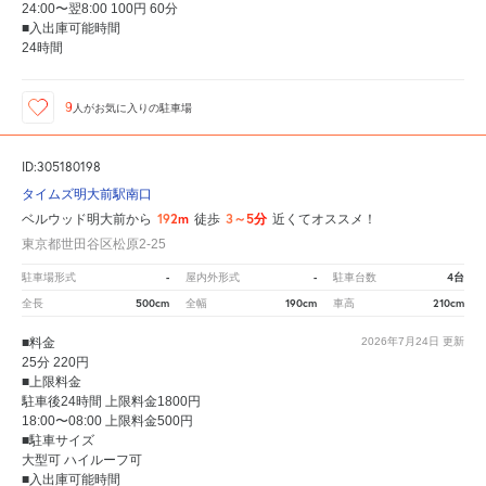
24:00〜翌8:00 100円 60分
■入出庫可能時間
24時間
9
人が
お気に入りの駐車場
ID:305180198
タイムズ明大前駅南口
192m
3～5分
ベルウッド明大前から
徒歩
近くてオススメ！
東京都世田谷区松原2-25
-
-
4台
駐車場形式
屋内外形式
駐車台数
500cm
190cm
210cm
全長
全幅
車高
■料金
2026年7月24日
更新
25分 220円
■上限料金
駐車後24時間 上限料金1800円
18:00〜08:00 上限料金500円
■駐車サイズ
大型可 ハイルーフ可
■入出庫可能時間