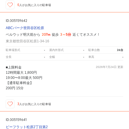
6
人が
お気に入りの駐車場
ID:305159642
ABCパーク世田谷区松原
207m
3～5分
ベルウッド明大前から
徒歩
近くてオススメ！
東京都世田谷区松原1-34-16
-
-
26台
駐車場形式
屋内外形式
駐車台数
-
-
-
全長
全幅
車高
■上限料金
2026年7月24日
更新
12時間最大 1,800円
19:00〜8:00最大 500円
【通常駐車料金】
200円 15分
3
人が
お気に入りの駐車場
ID:305159641
ビーフラット松原2丁目第2