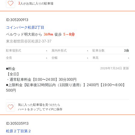
3
人が
お気に入りの駐車場
ID:305200913
コインパーク松原2丁目
369m
5～8分
ベルウッド明大前から
徒歩
東京都世田谷区松原2-37-37
-
-
2台
駐車場形式
屋内外形式
駐車台数
-
-
-
全長
全幅
車高
■料金
2026年7月24日
更新
【全日】
・通常駐車料金【0:00〜24:00】30分300円
■上限料金【駐車後12時間以内（1回限り適用）】2400円【19:00〜8:00】
500円
気に入った駐車場を見つけたら
ハートをタップしてマイPに保存
ID:305035913
松原２丁目第２