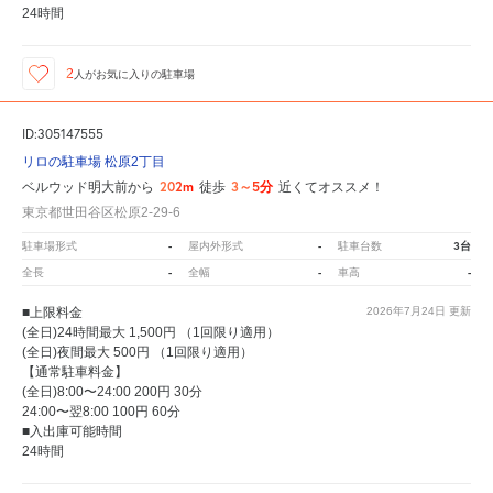
24時間
2
人が
お気に入りの駐車場
ID:305147555
リロの駐車場 松原2丁目
202m
3～5分
ベルウッド明大前から
徒歩
近くてオススメ！
東京都世田谷区松原2-29-6
-
-
3台
駐車場形式
屋内外形式
駐車台数
-
-
-
全長
全幅
車高
■上限料金
2026年7月24日
更新
(全日)24時間最大 1,500円 （1回限り適用）
(全日)夜間最大 500円 （1回限り適用）
【通常駐車料金】
(全日)8:00〜24:00 200円 30分
24:00〜翌8:00 100円 60分
■入出庫可能時間
24時間