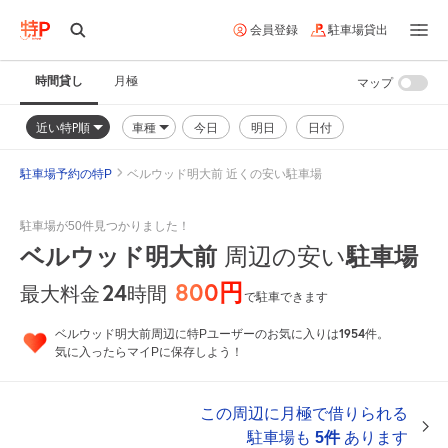
会員登録
駐車場貸出
時間貸し
月極
マップ
近い特P順
車種
今日
明日
日付
駐車場予約の特P
ベルウッド明大前 近くの安い駐車場
駐車場が50件見つかりました！
ベルウッド明大前
周辺の安い
駐車場
800円
24
時間
最大料金
で駐車できます
1954
ベルウッド明大前周辺に特Pユーザーのお気に入りは
件。
気に入ったらマイPに保存しよう！
この周辺に月極で借りられる
駐車場も
5件
あります