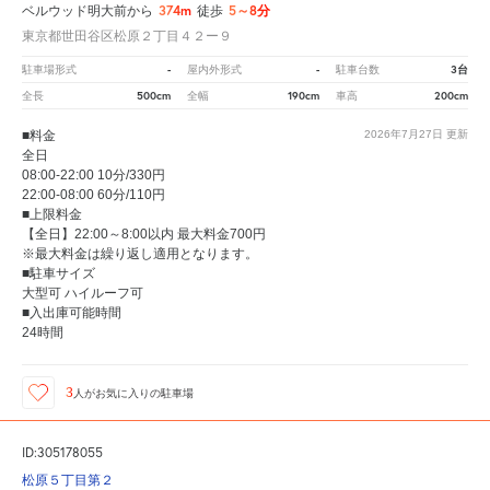
374m
5～8分
ベルウッド明大前から
徒歩
東京都世田谷区松原２丁目４２ー９
-
-
3台
駐車場形式
屋内外形式
駐車台数
500cm
190cm
200cm
全長
全幅
車高
■料金
2026年7月27日
更新
全日
08:00-22:00 10分/330円
22:00-08:00 60分/110円
■上限料金
【全日】22:00～8:00以内 最大料金700円
※最大料金は繰り返し適用となります。
■駐車サイズ
大型可 ハイルーフ可
■入出庫可能時間
24時間
3
人が
お気に入りの駐車場
ID:305178055
松原５丁目第２