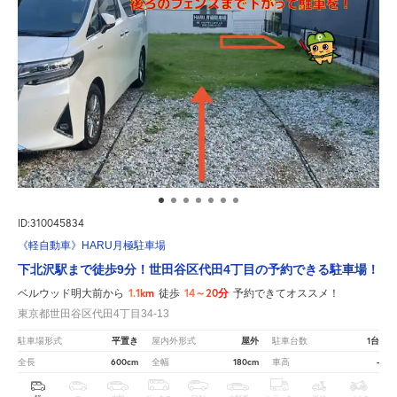
ID:310045834
《軽自動車》HARU月極駐車場
下北沢駅まで徒歩9分！世田谷区代田4丁目の予約できる駐車場！
1.1km
14～20分
ベルウッド明大前から
徒歩
予約できてオススメ！
東京都世田谷区代田4丁目34-13
平置き
屋外
1台
駐車場形式
屋内外形式
駐車台数
600cm
180cm
-
全長
全幅
車高