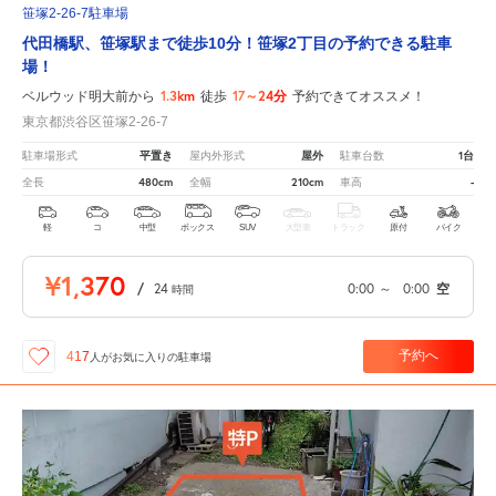
笹塚2-26-7駐車場
代田橋駅、笹塚駅まで徒歩10分！笹塚2丁目の予約できる駐車
場！
1.3km
17～24分
ベルウッド明大前から
徒歩
予約できてオススメ！
東京都渋谷区笹塚2-26-7
平置き
屋外
1台
駐車場形式
屋内外形式
駐車台数
480cm
210cm
-
全長
全幅
車高
軽
コ
中型
ボックス
SUV
大型車
トラック
原付
バイク
¥1,370
/
24
0:00
～
0:00
空
時間
予約へ
417
人が
お気に入りの駐車場