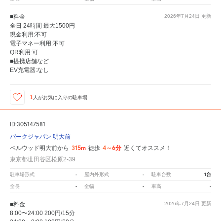
■料金
2026年7月24日
更新
全日 24時間 最大1500円
現金利用:不可
電子マネー利用:不可
QR利用:可
■提携店舗など
EV充電器:なし
1
人が
お気に入りの駐車場
ID:305147581
パークジャパン 明大前
315m
4～6分
ベルウッド明大前から
徒歩
近くてオススメ！
東京都世田谷区松原2-39
-
-
1台
駐車場形式
屋内外形式
駐車台数
-
-
-
全長
全幅
車高
■料金
2026年7月24日
更新
8:00〜24:00 200円/15分