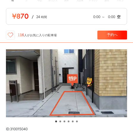
軽
コ
中型
ボックス
SUV
大型車
トラック
原付
バイク
¥870
/
24
0:00
～
0:00
空
時間
予約へ
116
人が
お気に入りの駐車場
ID:310015040