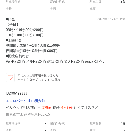
-
-
3台
駐車場形式
屋内外形式
駐車台数
-
-
-
全長
全幅
車高
■料金
2026年7月24日
更新
【全日】
08時〜19時:20分/200円
19時〜08時:60分/100円
■上限料金
昼間最大(08時〜19時の間)1,500円
夜間最大(19時〜08時の間)300円
■提携店舗など
PayPay対応 メルPay対応 d払い対応 楽天Pay対応 aupay対応 ,
気に入った駐車場を見つけたら
ハートをタップしてマイPに保存
ID:305188339
エコロパーク dips明大前
278m
4～6分
ベルウッド明大前から
徒歩
近くてオススメ！
東京都世田谷区松原1-11-15
-
-
1台
駐車場形式
屋内外形式
駐車台数
-
-
-
全長
全幅
車高