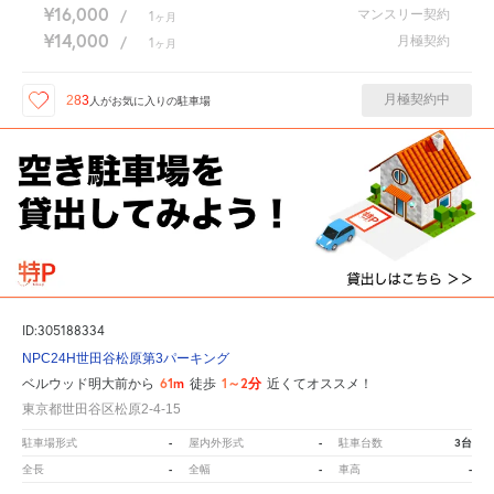
¥16,000
マンスリー契約
/
1
ヶ月
¥14,000
月極契約
/
1
ヶ月
月極契約中
283
人が
お気に入りの駐車場
ID:305188334
NPC24H世田谷松原第3パーキング
61m
1～2分
ベルウッド明大前から
徒歩
近くてオススメ！
東京都世田谷区松原2-4-15
-
-
3台
駐車場形式
屋内外形式
駐車台数
-
-
-
全長
全幅
車高