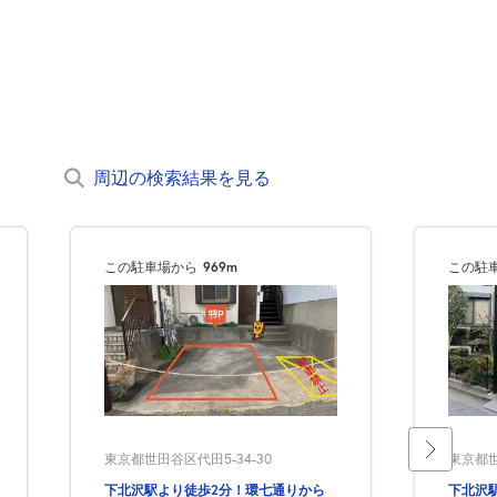
周辺の検索結果を見る
この駐車場から
969m
この駐
東京都世
東京都世田谷区代田5-34-30
下北沢
下北沢駅より徒歩2分！環七通りから