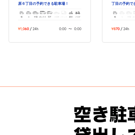
原６丁目の予約できる駐車場！
丁目の予約で
軽
コ
中型
ボックス
SUV
大型車
トラック
原付
バイク
軽
コ
中型
ボ
¥1,060
/
24h
0:00
〜
0:00
¥870
/
24h