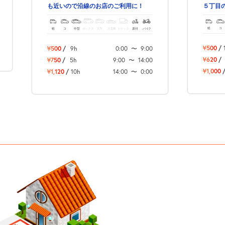
５丁目
も近いので沿線のお店のご利用に！
軽
コ
軽
コ
中型
ボックス
SUV
大型車
トラック
原付
バイク
¥500
/
¥500
/
9h
0:00
〜
9:00
¥620
/
¥750
/
5h
9:00
〜
14:00
¥1,000
¥1,120
/
10h
14:00
〜
0:00