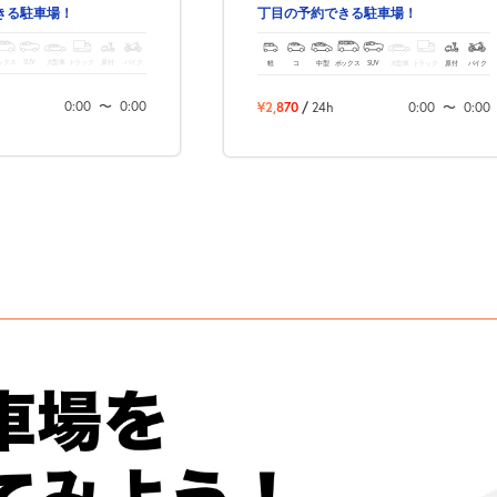
きる駐車場！
丁目の予約できる駐車場！
ックス
SUV
大型車
トラック
原付
バイク
軽
コ
中型
ボックス
SUV
大型車
トラック
原付
バイク
0:00
〜
0:00
¥2,870
/
24h
0:00
〜
0:00