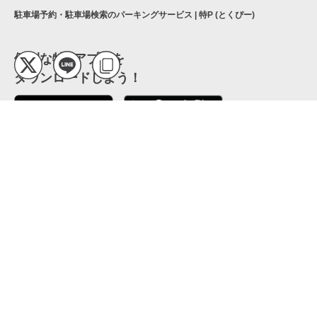
駐車場予約・駐車場検索のパーキングサービス | 特P (とくぴー)
便利な特Pアプリを
ダウンロードしよう！
ここから「インストール」して、便利な特Pアプリを
公式 X
GETしよう
公式 Facebook
特P