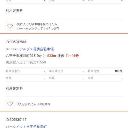
-
-
-
全長
全幅
車高
利用客無料
気に入った駐車場を見つけたら
ハートをタップしてマイPに保存
ID:305012818
スーパーアルプス長房店駐車場
833m
11～16分
八王子市横川町918-9から
徒歩
東京都八王子市長房町550
-
-
100台
駐車場形式
屋内外形式
駐車台数
-
-
-
全長
全幅
車高
利用客無料
3
人が
お気に入りの駐車場
ID:305130165
パークイット八王子長房町