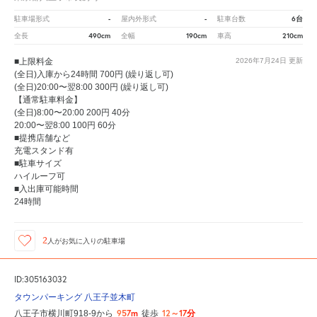
-
-
6台
駐車場形式
屋内外形式
駐車台数
490cm
190cm
210cm
全長
全幅
車高
■上限料金
2026年7月24日
更新
(全日)入庫から24時間 700円 (繰り返し可)
(全日)20:00〜翌8:00 300円 (繰り返し可)
【通常駐車料金】
(全日)8:00〜20:00 200円 40分
20:00〜翌8:00 100円 60分
■提携店舗など
充電スタンド有
■駐車サイズ
ハイルーフ可
■入出庫可能時間
24時間
2
人が
お気に入りの駐車場
ID:305163032
タウンパーキング 八王子並木町
957m
12～17分
八王子市横川町918-9から
徒歩