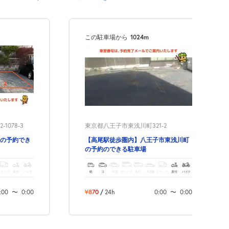
この駐車場から
1024m
078-3
東京都八王子市東浅川町321-2
の予約でき
【高尾駅徒歩圏内】八王子市東浅川町
の予約のできる駐車場
トラック
原付
バイク
軽
コ
中型
ボックス
SUV
大型車
トラック
原付
バイク
:00
〜
0:00
¥870
/
24h
0:00
〜
0:00