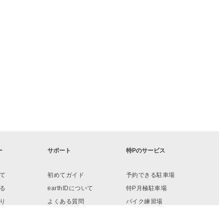
ー
サポート
特Pのサービス
て
初めてガイド
予約できる駐車場
る
earthIDについて
特P月極駐車場
り
よくある質問
バイク練習場
ロード
お問い合わせ