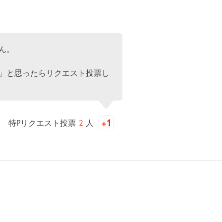
ん。
」と思ったらリクエスト投票し
特Pリクエスト投票
2
人