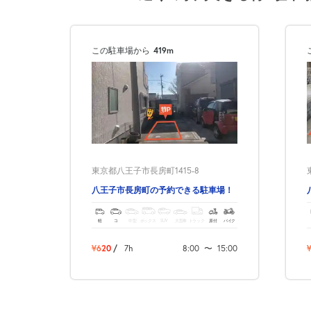
この駐車場から
419m
東京都八王子市長房町1415-8
八王子市長房町の予約できる駐車場！
軽
コ
中型
ボックス
SUV
大型車
トラック
原付
バイク
¥620
/
7h
8:00
〜
15:00