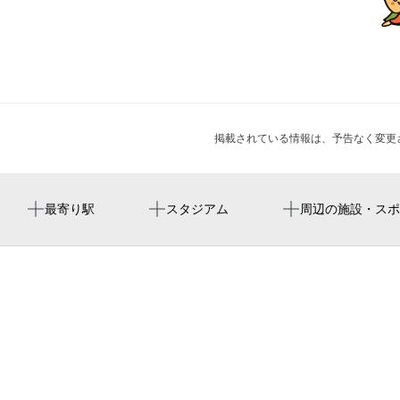
掲載されている情報は、予告なく変更
周辺に最寄り駅が見つかりませんでした。
スリーボンドスタジアム八王子
コープみらい コープ城山手店
周辺に神社・お寺が見つかりませんでした。
周辺にイベントが見つかりませんでした。
最寄り駅
スタジアム
周辺の施設・スポ
長房西保育園
中郷児童館
スタジオ・スズキ
城山手中公園
八王子市立長房中学校