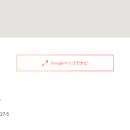
Googleマップでナビ
店
7-5