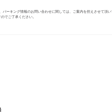
為、パーキング情報のお問い合わせに関しては、ご案内を控えさせて頂い
すのでご了承ください。
自宅
空
駐車場
で
の
き
を
貸出
？
しませんか
売上GET！
費用ゼロ
カンタン
場