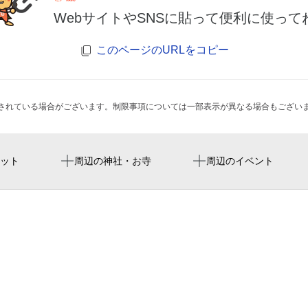
WebサイトやSNSに貼って便利に使って
このページのURLをコピー
されている場合がございます。制限事項については一部表示が異なる場合もござい
新神戸グラウンド
船田運動広場
ット
周辺の神社・お寺
周辺のイベント
出羽山公園
八王子市立船田小学校
高尾墓園（八王子市）
全国仲人連合会 八王子め
城山手こぶし公園