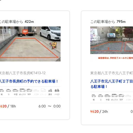
この駐車場から
422m
この駐車場から
795m
次へ
東京都八王子市長房町1413-12
東京都八王子市元八王子町2-1
八王子市長房町の予約できる駐車場！
八王子市元八王子町２丁目
る駐車場！
軽
コ
中型
ボックス
SUV
大型車
トラック
原付
バイク
軽
コ
中型
ボックス
SUV
大型車
¥620
/
18h
6:00
〜
0:00
¥620
/
24h
0