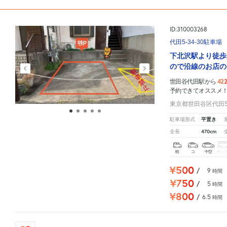
ID:310003268
代田5-34-30駐車場
下北沢駅より徒歩
ので沿線のお店の
42
世田谷代田駅から
予約できてオススメ
東京都世田谷区代田5-
平置き
駐車場形式
470cm
全長
軽
コ
中型
ボッ
¥500
/
9
時間
¥750
/
5
時間
¥800
/
6.5
時間