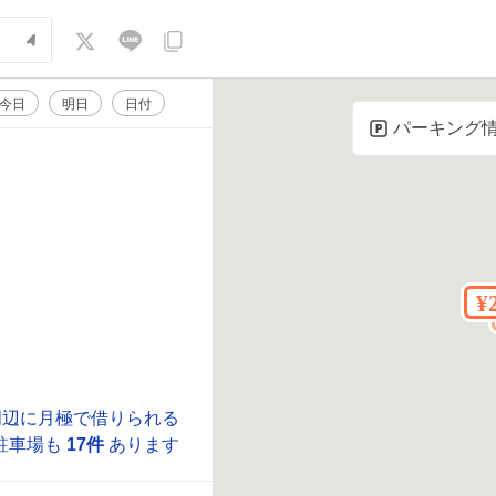
今日
明日
日付
パーキング
周辺に月極で借りられる
駐車場も
17件
あります