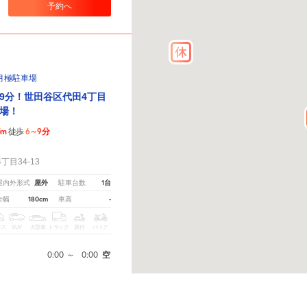
予約へ
月極駐車場
9分！世田谷区代田4丁目
場！
5m
6～9分
徒歩
！
目34-13
屋外
1台
屋内外形式
駐車台数
180cm
-
全幅
車高
クス
SUV
大型車
トラック
原付
バイク
0:00
～
0:00
空
ださい。
※ご注意ください - 徒歩時間は地形の状況や迂回路を反映できていない場合があります。
予約へ