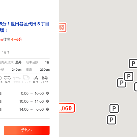
5分！世田谷区代田５丁目
場！
9m
4～6分
徒歩
！
19-7
屋外
1台
屋内外形式
駐車台数
240cm
230cm
全幅
車高
クス
SUV
大型車
トラック
原付
バイク
0:00
～
10:00
空
間
10:00
～
14:00
空
間
14:00
～
0:00
空
間
予約へ