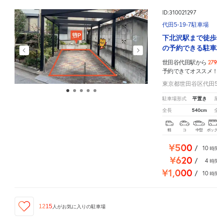
ID:310021297
代田5-19-7駐車場
下北沢駅まで徒歩
の予約できる駐車
27
世田谷代田駅から
予約できてオススメ
東京都世田谷区代田5-
平置き
駐車場形式
540cm
全長
軽
コ
中型
ボッ
¥500
/
10
時
¥620
/
4
時
¥1,000
/
10
時
1215
人が
お気に入りの駐車場