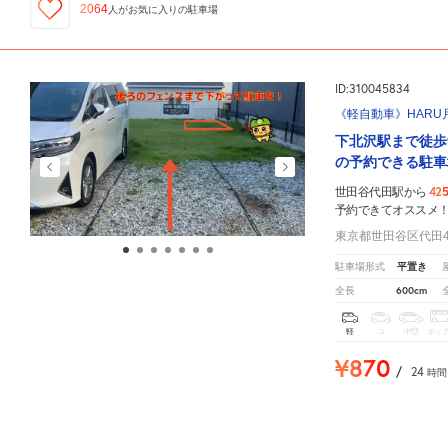
2064
人が
お気に入りの駐車場
ID:310045834
《軽自動車》HARU
下北沢駅まで徒歩
の予約できる駐車
42
世田谷代田駅から
予約できてオススメ
東京都世田谷区代田4丁
平置き
駐車場形式
600cm
全長
軽
コ
中型
ボッ
¥870
/
24
時間
世田谷代田駅
周辺の格安
駐車場
マップです。他の駐車場がありましたら、
こちら
から教えてく
116
人が
お気に入りの駐車場