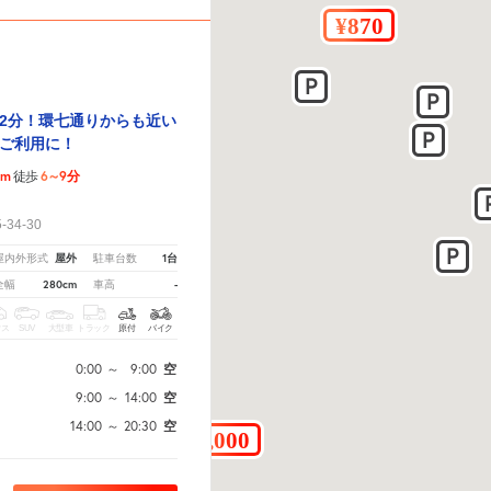
2分！環七通りからも近い
ご利用に！
2m
6～9分
徒歩
！
34-30
屋外
1台
屋内外形式
駐車台数
280cm
-
全幅
車高
クス
SUV
大型車
トラック
原付
バイク
0:00
～
9:00
空
9:00
～
14:00
空
14:00
～
20:30
空