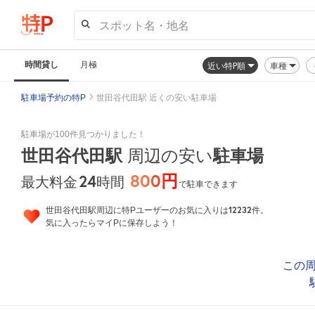
スポット名・地名
時間貸し
月極
近い特P順
車種
駐車場予約の特P
世田谷代田駅 近くの安い駐車場
駐車場が100件見つかりました！
世田谷代田駅
駐車場
周辺の安い
800円
24
時間
最大料金
で駐車できます
12232
世田谷代田駅周辺に特Pユーザーのお気に入りは
件。
気に入ったらマイPに保存しよう！
この